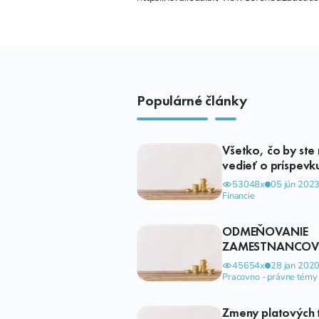
Populárné články
Všetko, čo by ste 
vedieť o príspevk
stravovanie v 8 
53048x
05 jún 202
Financie
ODMEŇOVANIE
ZAMESTNANCOV 
VÝKONE PRÁCE 
45654x
28 jan 202
VEREJNOM ZÁUJ
Pracovno - právne témy
Zmeny platových t