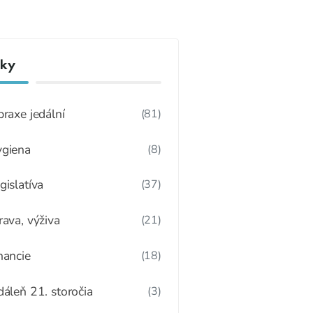
nky
praxe jedální
(81)
giena
(8)
gislatíva
(37)
rava, výživa
(21)
nancie
(18)
dáleň 21. storočia
(3)