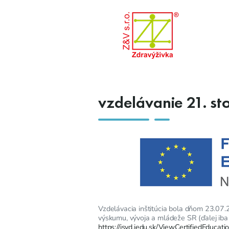
vzdelávanie 21. st
Vzdelávacia inštitúcia bola dňom 23.07.20
výskumu, vývoja a mládeže SR (ďalej iba
https://isvd.iedu.sk/ViewCertifiedEducati