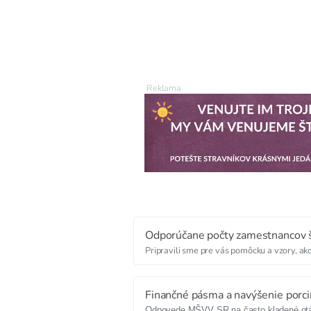
Odporúčane počty zamestnancov š
Pripravili sme pre vás pomôcku a vzory, a
Finančné pásma a navýšenie porci
Odpovede MŠVV SR na
často
kladené ot