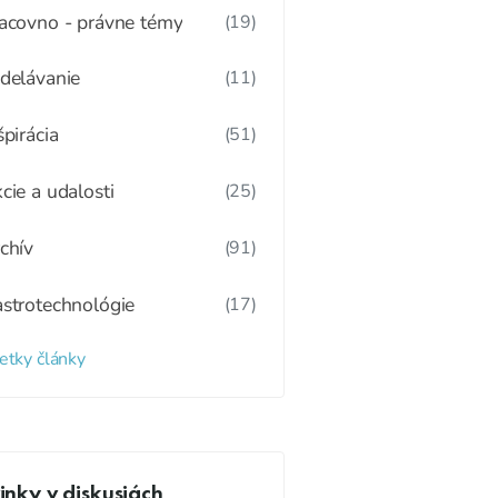
acovno - právne témy
(19)
delávanie
(11)
špirácia
(51)
cie a udalosti
(25)
chív
(91)
strotechnológie
(17)
etky články
nky v diskusiách