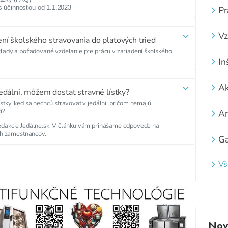
s
účinnosťou od 1.1.2023
Pr
Vz
ní školského stravovania do platových tried
klady a požadované vzdelanie pre prácu v zariadení školského
In
Ak
edálni, môžem dostať stravné lístky?
stky, keď sa nechcú stravovať v jedálni, pričom nemajú
i?
Ar
edakcie Jedálne.sk. V článku vám prinášame odpovede na
ých zamestnancov.
Ga
Vš
Novi