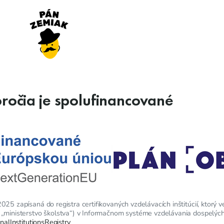
oročia je spolufinancované
25 zapísaná do registra certifikovaných vzdelávacích inštitúcií, ktorý v
 „ministerstvo školstva“) v Informačnom systéme vzdelávania dospelých
onalInstitutionsRegistry