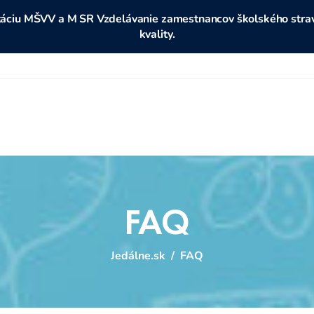
ditáciu MŠVV a M SR Vzdelávanie zamestnancov školského stravo
kvality.
FAQ
Jedálne.sk
/
FAQ