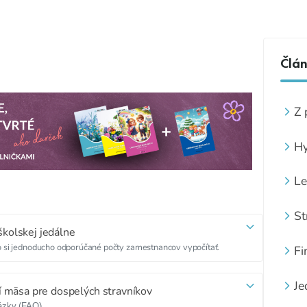
Člá
Z 
Hy
Le
St
kolskej jedálne
ko si jednoducho odporúčané počty zamestnancov vypočítať.
Fi
Je
í mäsa pre dospelých stravníkov
ázky (FAQ)