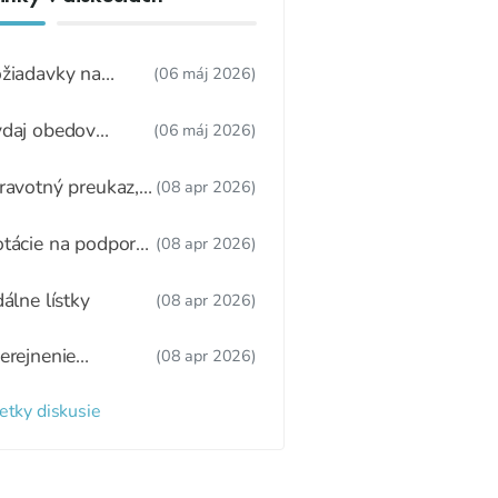
žiadavky na
(06 máj 2026)
dúcu ŠJ
daj obedov
(06 máj 2026)
ákonnému
stupcovi
ravotný preukaz,
(08 apr 2026)
tný režim,
žitkové varenie
tácie na podporu
(08 apr 2026)
ravy
dálne lístky
(08 apr 2026)
erejnenie
(08 apr 2026)
oznamu
radených detí a
etky diskusie
zaradených detí
 webovom sídle