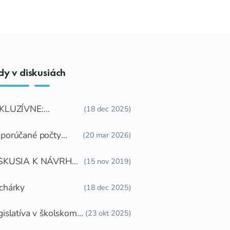
dy v diskusiách
KLUZÍVNE:
(18 dec 2025)
LOŽTE NÁM
TÁZKU
porúčané počty
(20 mar 2026)
mestnancov
SKUSIA K NÁVRHU
(15 nov 2019)
EDOV PRE DETI
DARMA
chárky
(18 dec 2025)
gislatíva v školskom
(23 okt 2025)
ravovaní