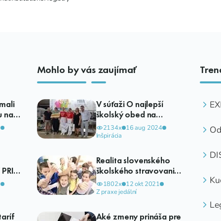
Mohlo by vás zaujímať
Tren
mali
V súťaži O najlepší
EX
u na
školský obed na
PO
bodoch
Slovensku zvíťazila s
O
3
2134x
16 aug 2024
Od
ragú z daniela Spojená
Inšpirácia
za
škola, Špeciálna
DI
základná škola s
Realita slovenského
OB
materskou školou,
PRI
školského stravovania.
Z
Praktická škola Trnava
Ku
VO
Ukážme pravdu!
0
1802x
12 okt 2021
ME
Z praxe jedální
Le
st
aríf
Aké zmeny prináša pre