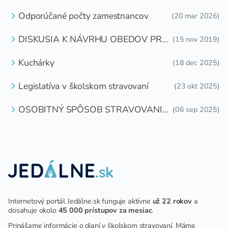
OTÁZKU
Odporúčané počty zamestnancov
(20 mar 2026)
DISKUSIA K NÁVRHU OBEDOV PRE
(15 nov 2019)
DETI ZDARMA
Kuchárky
(18 dec 2025)
Legislatíva v školskom stravovaní
(23 okt 2025)
OSOBITNÝ SPÔSOB STRAVOVANIA
(06 sep 2025)
DETÍ A ŽIAKOV V ŠKOLSKOM
ZARIADENÍ
Internetový portál Jedálne.sk funguje aktívne
už 22 rokov
a
dosahuje okolo
45 000 prístupov za mesiac
.
Prinášame informácie o dianí v školskom stravovaní. Máme