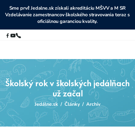
Sme prví! Jedalne.sk získali akreditáciu MŠVV a M SR
Vzdelávanie zamestnancov školského stravovania teraz s
oficiálnou garanciou kvality.
Školský rok v školských jedálňach
už začal
Jedálne.sk
/
Články
/
Archív