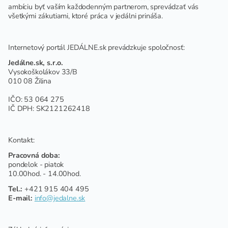
ambíciu byť vaším každodenným partnerom, sprevádzať vás
všetkými zákutiami, ktoré práca v jedálni prináša.
Internetový portál JEDÁLNE.sk prevádzkuje spoločnosť:
Jedálne.sk, s.r.o.
Vysokoškolákov 33/B
010 08 Žilina
IČO: 53 064 275
IČ DPH: SK2121262418
Kontakt:
Pracovná doba:
pondelok - piatok
10.00hod. - 14.00hod.
Tel.:
+421 915 404 495
E-mail:
info@jedalne.sk