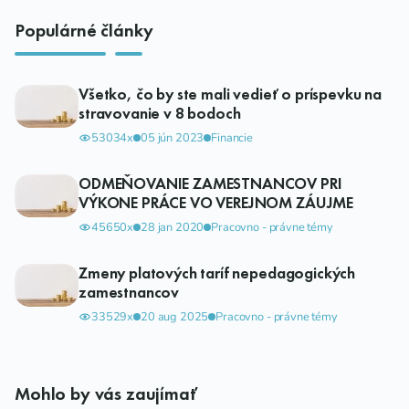
Populárné články
Všetko, čo by ste mali vedieť o príspevku na
stravovanie v 8 bodoch
53034x
05 jún 2023
Financie
ODMEŇOVANIE ZAMESTNANCOV PRI
VÝKONE PRÁCE VO VEREJNOM ZÁUJME
45650x
28 jan 2020
Pracovno - právne témy
Zmeny platových taríf nepedagogických
zamestnancov
33529x
20 aug 2025
Pracovno - právne témy
Mohlo by vás zaujímať