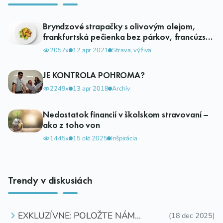
Bryndzové strapačky s olivovým olejom,
frankfurtská pečienka bez párkov, francúzske
zemiaky bez šunky. Výmysel alebo realita?
2057x
12 apr 2021
Strava, výživa
JE KONTROLA POHROMA?
2249x
13 apr 2018
Archív
Nedostatok financií v školskom stravovaní –
ako z toho von
1445x
15 okt 2025
Inšpirácia
Trendy v diskusiách
EXKLUZÍVNE: POLOŽTE NÁM
(18 dec 2025)