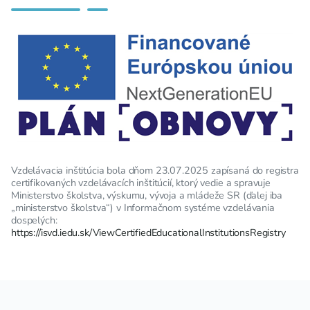
Vzdelávacia inštitúcia bola dňom 23.07.2025 zapísaná do registra
certifikovaných vzdelávacích inštitúcií, ktorý vedie a spravuje
Ministerstvo školstva, výskumu, vývoja a mládeže SR (ďalej iba
„ministerstvo školstva“) v Informačnom systéme vzdelávania
dospelých:
https://isvd.iedu.sk/ViewCertifiedEducationalInstitutionsRegistry