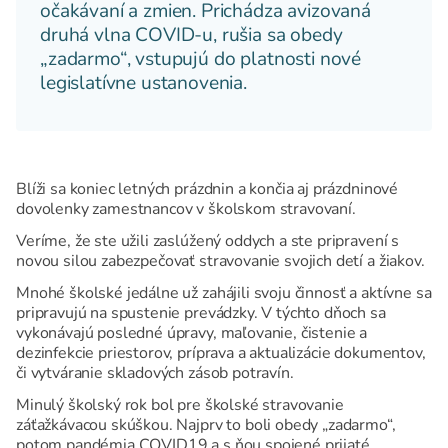
očakávaní a zmien. Prichádza avizovaná
druhá vlna COVID-u, rušia sa obedy
„zadarmo“, vstupujú do platnosti nové
legislatívne ustanovenia.
Blíži sa koniec letných prázdnin a končia aj prázdninové
dovolenky zamestnancov v školskom stravovaní.
Veríme, že ste užili zaslúžený oddych a ste pripravení s
novou silou zabezpečovať stravovanie svojich detí a žiakov.
Mnohé školské jedálne už zahájili svoju činnosť a aktívne sa
pripravujú na spustenie prevádzky. V týchto dňoch sa
vykonávajú posledné úpravy, maľovanie, čistenie a
dezinfekcie priestorov, príprava a aktualizácie dokumentov,
či vytváranie skladových zásob potravín.
Minulý školský rok bol pre školské stravovanie
záťažkávacou skúškou. Najprv to boli obedy „zadarmo“,
potom pandémia COVID19 a s ňou spojené prijaté