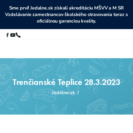
Sme prví! Jedalne.sk získali akreditáciu MŠVV a M SR
Vzdelávanie zamestnancov školského stravovania teraz s
oficiálnou garanciou kvality.
Trenčianské Teplice 28.3.2023
Jedálne.sk
/