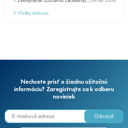
Zverejnenie zoznamu zaradených
(08 apr 2026)
detí a nezaradených detí na
webovom sídle
Všetky diskusie
Nechcete prísť o žiadnu užitočnú
informáciu? Zaregistrujte sa k odberu
noviniek
Odoslať