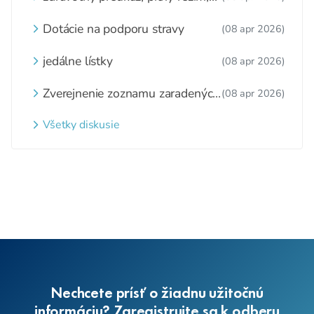
zážitkové varenie
Dotácie na podporu stravy
(08 apr 2026)
jedálne lístky
(08 apr 2026)
Zverejnenie zoznamu zaradených
(08 apr 2026)
detí a nezaradených detí na
webovom sídle
Všetky diskusie
Nechcete prísť o žiadnu užitočnú
informáciu? Zaregistrujte sa k odberu