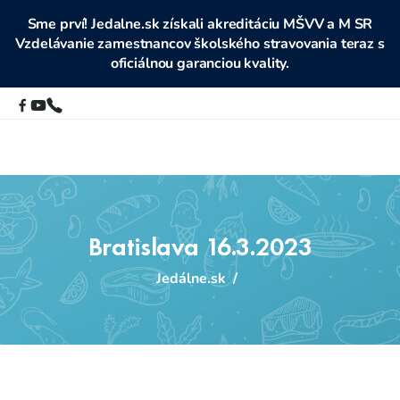
Sme prví! Jedalne.sk získali akreditáciu MŠVV a M SR
Vzdelávanie zamestnancov školského stravovania teraz s
oficiálnou garanciou kvality.
Bratislava 16.3.2023
Jedálne.sk
/