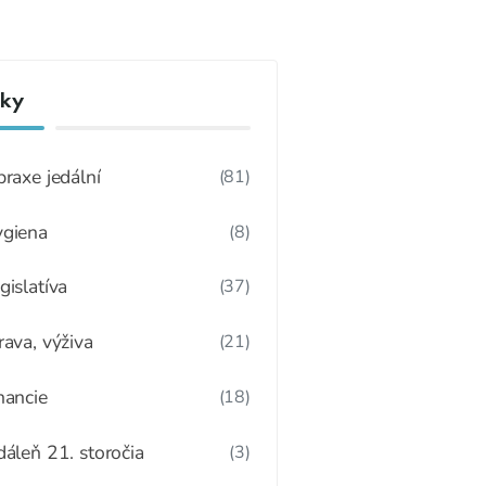
nky
praxe jedální
(81)
giena
(8)
gislatíva
(37)
rava, výživa
(21)
nancie
(18)
dáleň 21. storočia
(3)