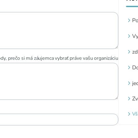
Po
ve
Vy
z
zá
zd
pi
y, prečo si má záujemca vybrať práve vašu organizáciu
zá
Do
st
je
Zv
z
za
Vš
ne
na