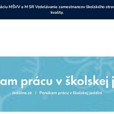
ditáciu MŠVV a M SR Vzdelávanie zamestnancov školského stravo
kvality.
m prácu v školskej 
Jedálne.sk
/
Ponúkam prácu v školskej jedálni