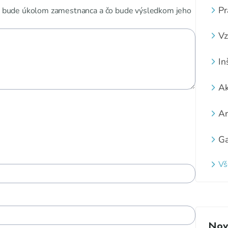
Pr
čo bude úkolom zamestnanca a čo bude výsledkom jeho
Vz
In
Ak
Ar
Ga
Vš
Novi