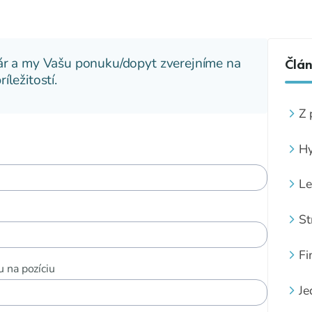
ár a my Vašu ponuku/dopyt zverejníme na
Člá
ležitostí.
Z 
Hy
Le
St
Fi
 na pozíciu
Je