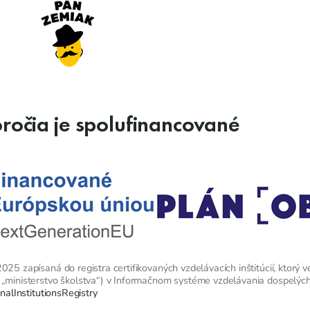
oročia je spolufinancované
25 zapísaná do registra certifikovaných vzdelávacích inštitúcií, ktorý v
 „ministerstvo školstva“) v Informačnom systéme vzdelávania dospelých
onalInstitutionsRegistry