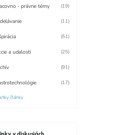
acovno - právne témy
(19)
delávanie
(11)
špirácia
(51)
cie a udalosti
(25)
chív
(91)
strotechnológie
(17)
etky články
nky v diskusiách