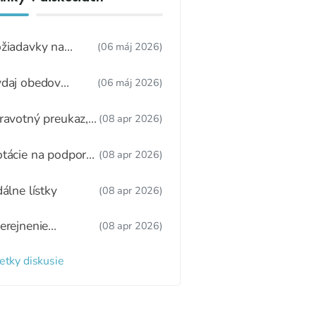
žiadavky na
(06 máj 2026)
dúcu ŠJ
daj obedov
(06 máj 2026)
ákonnému
stupcovi
ravotný preukaz,
(08 apr 2026)
tný režim,
žitkové varenie
tácie na podporu
(08 apr 2026)
ravy
dálne lístky
(08 apr 2026)
erejnenie
(08 apr 2026)
oznamu
radených detí a
etky diskusie
zaradených detí
 webovom sídle