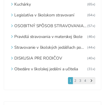
Kuchárky
(65x)
Legislatíva v školskom stravovaní
(64x)
OSOBITNÝ SPÔSOB STRAVOVANIA
(57x)
DETÍ A ŽIAKOV V ŠKOLSKOM
ZARIADENÍ
Pravidlá stravovania v materskej škole
(46x)
Stravovanie v školských jedálňach po
(44x)
1.6.2020
DISKUSIA PRE RODIČOV
(40x)
Obedáre v školskej jedálni a učitelia
(31x)
1
2
3
4