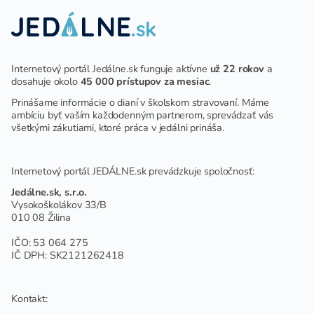
Internetový portál Jedálne.sk funguje aktívne
už 22 rokov
a
dosahuje okolo
45 000 prístupov za mesiac
.
Prinášame informácie o dianí v školskom stravovaní. Máme
ambíciu byť vaším každodenným partnerom, sprevádzať vás
všetkými zákutiami, ktoré práca v jedálni prináša.
Internetový portál JEDÁLNE.sk prevádzkuje spoločnosť:
Jedálne.sk, s.r.o.
Vysokoškolákov 33/B
010 08 Žilina
IČO: 53 064 275
IČ DPH: SK2121262418
Kontakt: