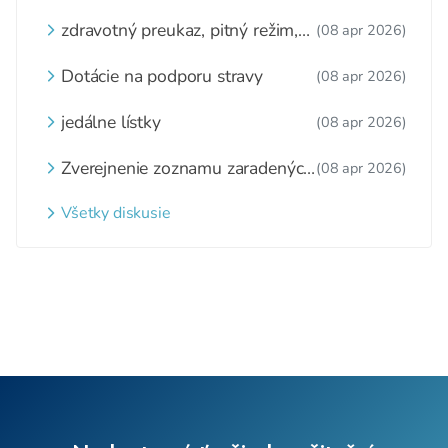
zástupcovi
zdravotný preukaz, pitný režim,
(08 apr 2026)
zážitkové varenie
Dotácie na podporu stravy
(08 apr 2026)
jedálne lístky
(08 apr 2026)
Zverejnenie zoznamu zaradených
(08 apr 2026)
detí a nezaradených detí na
webovom sídle
Všetky diskusie