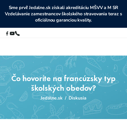
Sme prví! Jedalne.sk získali akreditáciu MŠVV a M SR
Vzdelávanie zamestnancov školského stravovania teraz s
oficiálnou garanciou kvality.
Čo hovoríte na francúzsky typ
školských obedov?
Jedálne.sk
/
Diskusia