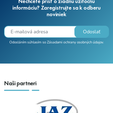
Nechcete prísť o žiadnu užitočnú
informáciu? Zaregistrujte sa k odberu
noviniek
Odoslať
Odosláním súhlasím so
Zásadami ochrany osobných údajov
.
Naši partneri