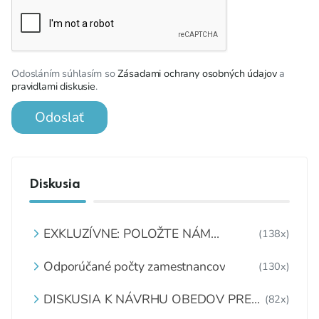
Odosláním súhlasím so
Zásadami ochrany osobných údajov
a
pravidlami diskusie
.
Odoslať
Diskusia
EXKLUZÍVNE: POLOŽTE NÁM
(138x)
OTÁZKU
Odporúčané počty zamestnancov
(130x)
DISKUSIA K NÁVRHU OBEDOV PRE
(82x)
DETI ZDARMA