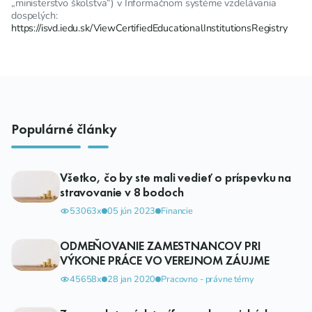
„ministerstvo školstva“) v Informačnom systéme vzdelávania
dospelých:
https://isvd.iedu.sk/ViewCertifiedEducationalInstitutionsRegistry
Populárné články
Všetko, čo by ste mali vedieť o príspevku na
stravovanie v 8 bodoch
53063x
05 jún 2023
Financie
ODMEŇOVANIE ZAMESTNANCOV PRI
VÝKONE PRÁCE VO VEREJNOM ZÁUJME
45658x
28 jan 2020
Pracovno - právne témy