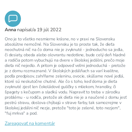
Anna
napísal/a
19 júl 2022
Ono je to všetko nesmierne krásne, no v praxi na Slovensku
absolútne nemožné. Na Slovensku je to proste tak, že dieťa
neochutná nič na čo doma nie je zvyknuté - jednoducho sa jedla,
či desiaty, obeda alebo olovrantu nedotkne, bude celý deň hladné
a rodičia potom vybuchujú na dvere v školskej jedálni, prečo moje
dieťa nič nejedlo. A pritom je odpoveď veľmi jednoduchá - pretože
je z domu rozmaznané. V školských jedálňach sa varí kvalitne,
podľa predpisov, zahŕňame zeleninu, ovocie, skúšame nové jedlá,
ktoré sú neskutočne chutné. Ale čo s toho, keď doma je dieťa
zvyknuté zjesť len čokoládové guličky s mliekom, hranolky, či
špagety s kečupom a sladkú vodu. Napraviť to treba v zárodku
problému - u rodiča, pretože ak dieťa nie je a naučené z domu jesť
pestrú stravu, doslova chýbajú v strave farby, tak samozrejme v
školskej jedálni nič nezje, pretože "toto je zelené, toto nezjem",
"fuj mrkva" a pod.
Zareagovať na komentár