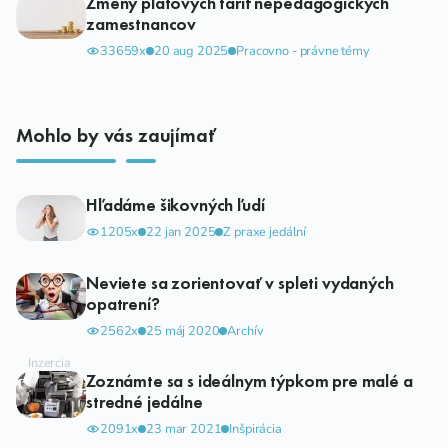
Zmeny platových taríf nepedagogických
zamestnancov
33659x
20 aug 2025
Pracovno - právne témy
Mohlo by vás zaujímať
Hľadáme šikovných ľudí
1205x
22 jan 2025
Z praxe jedální
Neviete sa zorientovať v spleti vydaných
opatrení?
2562x
25 máj 2020
Archív
Zoznámte sa s ideálnym týpkom pre malé a
stredné jedálne
2091x
23 mar 2021
Inšpirácia