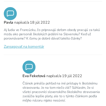
Pavla
napísal/a
18 júl 2022
Aj ľudia vo Francúzku, čo pripravujú deťom obedy pracujú za takú
mzdu ako personál školských jedální na Slovensku? Keď už
porovnávame? K čomu je dobré dávať takéto články?
Zareagovať na komentár
Eva Feketová
napísal/a
19 júl 2022
Článok prináša pohľad na iné prístupy k školskému
stravovaniu. Je na tom niečo zlé? Súhlasím, že si
všetci pracovníci slovenského školského stravovania
zaslúžia lepšie platy, ale to s týmto článkom podľa
môjho názoru nijako nesúvisí.