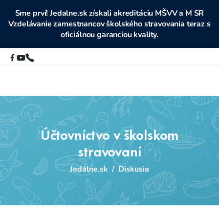
Sme prví! Jedalne.sk získali akreditáciu MŠVV a M SR
Vzdelávanie zamestnancov školského stravovania teraz s
oficiálnou garanciou kvality.
Účtovníctvo v školskom
stravovaní
Jedálne.sk
/
Diskusia