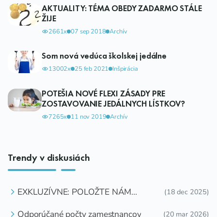
AKTUALITY: TÉMA OBEDY ZADARMO STÁLE
ŽIJE
2661x
07 sep 2018
Archív
Som nová vedúca školskej jedálne
13002x
25 feb 2021
Inšpirácia
POTEŠIA NOVÉ FLEXI ZÁSADY PRE
ZOSTAVOVANIE JEDÁLNYCH LÍSTKOV?
7265x
11 nov 2019
Archív
Trendy v diskusiách
EXKLUZÍVNE: POLOŽTE NÁM
(18 dec 2025)
OTÁZKU
Odporúčané počty zamestnancov
(20 mar 2026)