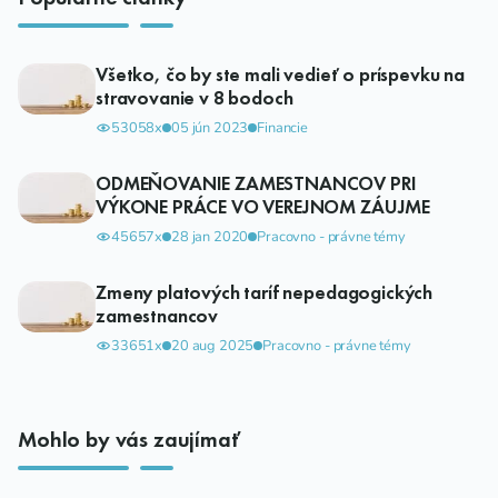
Všetko, čo by ste mali vedieť o príspevku na
stravovanie v 8 bodoch
53058x
05 jún 2023
Financie
ODMEŇOVANIE ZAMESTNANCOV PRI
VÝKONE PRÁCE VO VEREJNOM ZÁUJME
45657x
28 jan 2020
Pracovno - právne témy
Zmeny platových taríf nepedagogických
zamestnancov
33651x
20 aug 2025
Pracovno - právne témy
Mohlo by vás zaujímať