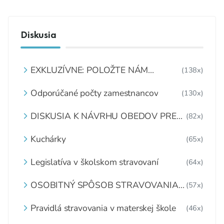
Diskusia
EXKLUZÍVNE: POLOŽTE NÁM
(138x)
OTÁZKU
Odporúčané počty zamestnancov
(130x)
DISKUSIA K NÁVRHU OBEDOV PRE
(82x)
DETI ZDARMA
Kuchárky
(65x)
Legislatíva v školskom stravovaní
(64x)
OSOBITNÝ SPÔSOB STRAVOVANIA
(57x)
DETÍ A ŽIAKOV V ŠKOLSKOM
ZARIADENÍ
Pravidlá stravovania v materskej škole
(46x)