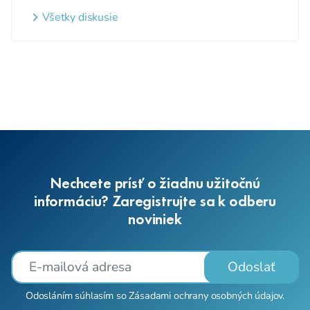
detí a nezaradených detí na
webovom sídle
Všetky diskusie
Nechcete prísť o žiadnu užitočnú
informáciu? Zaregistrujte sa k odberu
noviniek
Odoslať
Odosláním súhlasím so
Zásadami ochrany osobných údajov
.