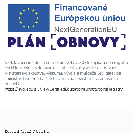
Vzdelávacia inštitúcia bola dňom 23.07.2025 zapísaná do registra
certifikovaných vzdelávacích inštitúcií, ktorý vedie a spravuje
Ministerstvo školstva, výskumu, vývoja a mládeže SR (ďalej iba
„ministerstvo školstva“) v Informačnom systéme vzdelávania
dospelých:
https://isvd.iedu.sk/ViewCertifiedEducationalInstitutionsRegistry
Populárné články