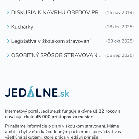
DISKUSIA K NÁVRHU OBEDOV PRE
(15 nov 2019)
DETI ZDARMA
Kuchárky
(18 dec 2025)
Legislatíva v školskom stravovaní
(23 okt 2025)
OSOBITNÝ SPÔSOB STRAVOVANIA
(06 sep 2025)
DETÍ A ŽIAKOV V ŠKOLSKOM
ZARIADENÍ
Internetový portál Jedálne.sk funguje aktívne
už 22 rokov
a
dosahuje okolo
45 000 prístupov za mesiac
.
Prinášame informácie o dianí v školskom stravovaní. Máme
ambíciu byť vaším každodenným partnerom, sprevádzať vás
všetkými zákutiami, ktoré práca v jedálni prináša.