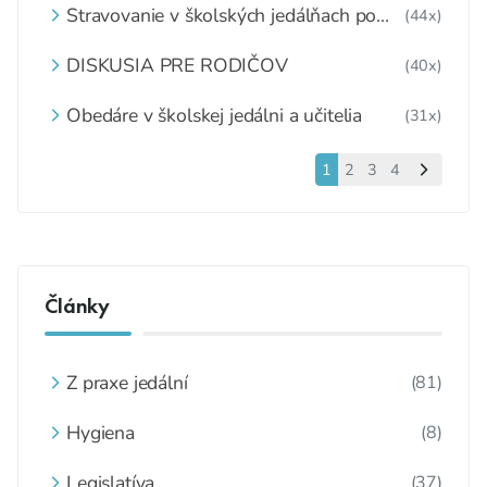
Stravovanie v školských jedálňach po
(44x)
1.6.2020
DISKUSIA PRE RODIČOV
(40x)
Obedáre v školskej jedálni a učitelia
(31x)
1
2
3
4
Články
Z praxe jedální
(81)
Hygiena
(8)
Legislatíva
(37)