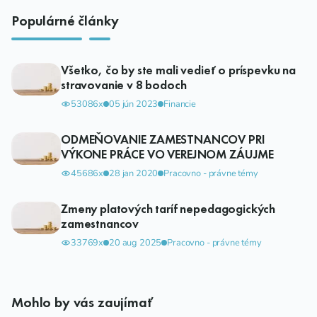
Populárné články
Všetko, čo by ste mali vedieť o príspevku na
stravovanie v 8 bodoch
53086x
05 jún 2023
Financie
ODMEŇOVANIE ZAMESTNANCOV PRI
VÝKONE PRÁCE VO VEREJNOM ZÁUJME
45686x
28 jan 2020
Pracovno - právne témy
Zmeny platových taríf nepedagogických
zamestnancov
33769x
20 aug 2025
Pracovno - právne témy
Mohlo by vás zaujímať