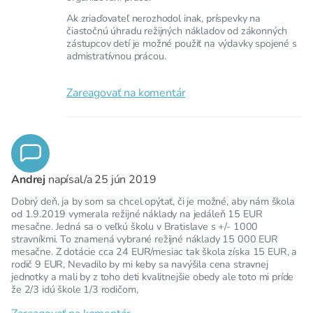
Ak zriaďovateľ nerozhodol inak, príspevky na
čiastočnú úhradu režijných nákladov od zákonných
zástupcov detí je možné použiť na výdavky spojené s
admistratívnou prácou.
Zareagovať na komentár
Andrej
napísal/a
25 jún 2019
Dobrý deň, ja by som sa chcel opýtať, či je možné, aby nám škola
od 1.9.2019 vymerala režijné náklady na jedáleň 15 EUR
mesačne. Jedná sa o veľkú školu v Bratislave s +/- 1000
stravníkmi. To znamená vybrané režijné náklady 15 000 EUR
mesačne. Z dotácie cca 24 EUR/mesiac tak škola získa 15 EUR, a
rodič 9 EUR, Nevadilo by mi keby sa navýšila cena stravnej
jednotky a mali by z toho deti kvalitnejšie obedy ale toto mi príde
že 2/3 idú škole 1/3 rodičom,