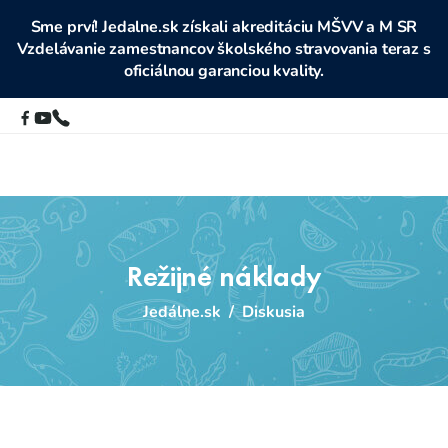
Sme prví! Jedalne.sk získali akreditáciu MŠVV a M SR
Vzdelávanie zamestnancov školského stravovania teraz s
oficiálnou garanciou kvality.
Režijné náklady
Jedálne.sk
/
Diskusia