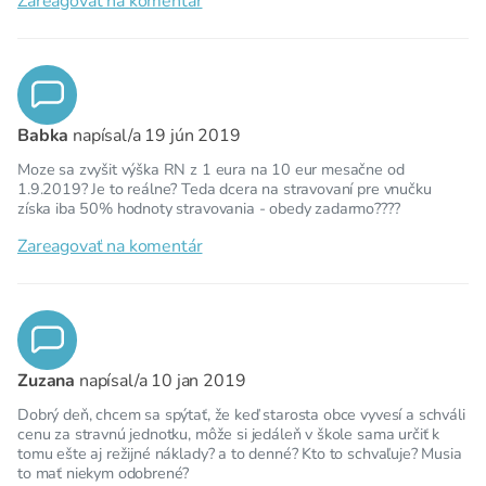
Zareagovať na komentár
Babka
napísal/a
19 jún 2019
Moze sa zvyšit výška RN z 1 eura na 10 eur mesačne od
1.9.2019? Je to reálne? Teda dcera na stravovaní pre vnučku
získa iba 50% hodnoty stravovania - obedy zadarmo????
Zareagovať na komentár
Zuzana
napísal/a
10 jan 2019
Dobrý deň, chcem sa spýtať, že keď starosta obce vyvesí a schváli
cenu za stravnú jednotku, môže si jedáleň v škole sama určiť k
tomu ešte aj režijné náklady? a to denné? Kto to schvaľuje? Musia
to mať niekym odobrené?