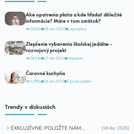
Aké opatrenia platia a kde hľadať dôležité
informácie? Máte v tom zmätok?
2006x
08 nov 2020
Legislatíva
Zlepšenie vybavenia školskej jedálne -
rozvojový projekt
2614x
17 feb 2021
Inšpirácia
Čarovná kuchyňa
1295x
24 jan 2023
Z praxe jedální
Trendy v diskusiách
EXKLUZÍVNE: POLOŽTE NÁM
(18 dec 2025)