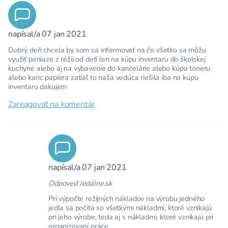
napísal/a
07 jan 2021
Dobrý deň chcela by som sa informovať na čo všetko sa môžu
využiť peniaze z réžii od detí len na kúpu inventaru do školskej
kuchyne alebo aj na vybavenie do kancelárie alebo kúpa toneru
alebo kanc papiera zatiaľ to naša vedúca riešila iba na kúpu
inventaru dakujem
Zareagovať na komentár
napísal/a
07 jan 2021
Odpoveď Jedálne.sk
Pri výpočte režijných nákladov na výrobu jedného
jedla sa počíta so všetkými nákladmi, ktoré vznikajú
pri jeho výrobe, teda aj s nákladmi, ktoré vznikajú pri
organizovaní práce.