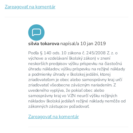
Zareagovať na komentár
silvia tokarova
napísal/a
10 jan 2019
Podľa § 140 ods. 10 zákona č. 245/2008 Z. z. o
výchove a vzdelávaní školský zákon) v znení
neskorších predpisov výšku príspevku na čiastočnú
úhradu nákladov, výšku príspevku na režijné náklady
a podmienky úhrady v školskej jedálni, ktorej
zriaďovateľom je obec alebo samosprávny kraj určí
zriaďovateľ všeobecne záväzným nariadením. Z
uvedeného vyplýva, že pokiaľ obec alebo
samosprávny kraj vo VZN neurčí výšku režijných
nákladov školská jedáleň režijné náklady nemôže od
zákonných zástupcov požadovať.
Zareagovať na komentár