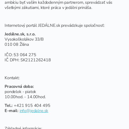
ambíciu byť vaším každodenným partnerom, sprevádzať vás
všetkými zákutiami, ktoré práca v jedálni prináša.
Internetový portál JEDÁLNE.sk prevádzkuje spoločnosť:
Jedálne.sk, s.r.o.
Vysokoškolákov 33/B
010 08 Žilina
IČO: 53 064 275
IČ DPH: SK2121262418
Kontakt:
Pracovná doba:
pondelok - piatok
10.00hod. - 14.00hod.
Tel.:
+421 915 404 495
E-mail:
info@jedalne.sk
Základné informácie: