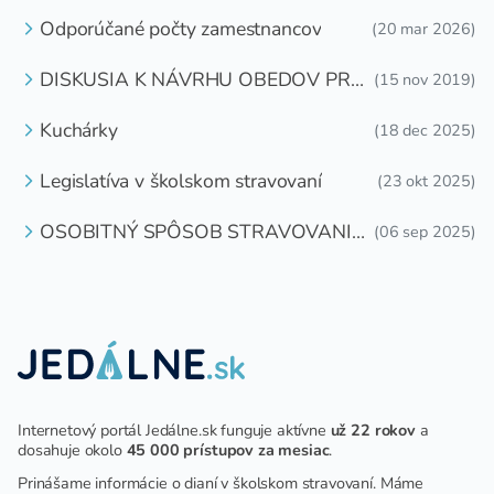
OTÁZKU
Odporúčané počty zamestnancov
(20 mar 2026)
DISKUSIA K NÁVRHU OBEDOV PRE
(15 nov 2019)
DETI ZDARMA
Kuchárky
(18 dec 2025)
Legislatíva v školskom stravovaní
(23 okt 2025)
OSOBITNÝ SPÔSOB STRAVOVANIA
(06 sep 2025)
DETÍ A ŽIAKOV V ŠKOLSKOM
ZARIADENÍ
Internetový portál Jedálne.sk funguje aktívne
už 22 rokov
a
dosahuje okolo
45 000 prístupov za mesiac
.
Prinášame informácie o dianí v školskom stravovaní. Máme