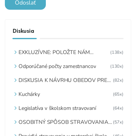
Odoslať
Diskusia
EXKLUZÍVNE: POLOŽTE NÁM
(138x)
OTÁZKU
Odporúčané počty zamestnancov
(130x)
DISKUSIA K NÁVRHU OBEDOV PRE
(82x)
DETI ZDARMA
Kuchárky
(65x)
Legislatíva v školskom stravovaní
(64x)
OSOBITNÝ SPÔSOB STRAVOVANIA
(57x)
DETÍ A ŽIAKOV V ŠKOLSKOM
ZARIADENÍ
Pravidlá stravovania v materskej škole
(46x)