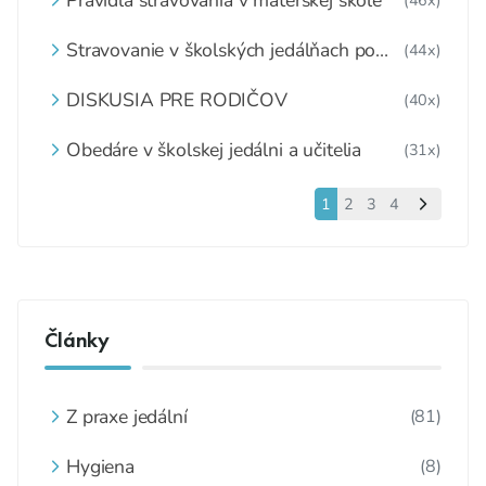
Stravovanie v školských jedálňach po
(44x)
1.6.2020
DISKUSIA PRE RODIČOV
(40x)
Obedáre v školskej jedálni a učitelia
(31x)
1
2
3
4
Články
Z praxe jedální
(81)
Hygiena
(8)