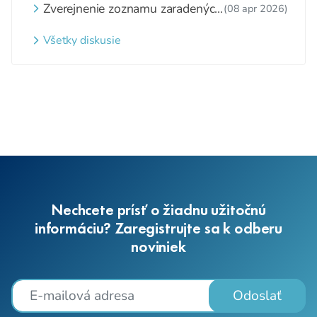
Zverejnenie zoznamu zaradených
(08 apr 2026)
detí a nezaradených detí na
webovom sídle
Všetky diskusie
Nechcete prísť o žiadnu užitočnú
informáciu? Zaregistrujte sa k odberu
noviniek
Odoslať