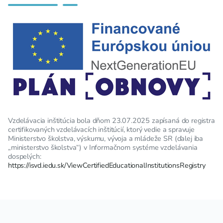
Vzdelávacia inštitúcia bola dňom 23.07.2025 zapísaná do registra
certifikovaných vzdelávacích inštitúcií, ktorý vedie a spravuje
Ministerstvo školstva, výskumu, vývoja a mládeže SR (ďalej iba
„ministerstvo školstva“) v Informačnom systéme vzdelávania
dospelých:
https://isvd.iedu.sk/ViewCertifiedEducationalInstitutionsRegistry