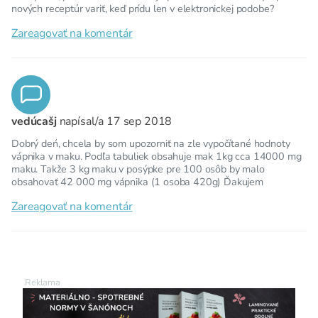
nových receptúr variť, keď prídu len v elektronickej podobe?
Zareagovať na komentár
vedúcašj
napísal/a
17 sep 2018
Dobrý deń, chcela by som upozorniť na zle vypočítané hodnoty
vápnika v maku. Podľa tabuliek obsahuje mak 1kg cca 14000 mg
maku. Takže 3 kg maku v posýpke pre 100 osôb by malo
obsahovať 42 000 mg vápnika (1 osoba 420g) Ďakujem
Zareagovať na komentár