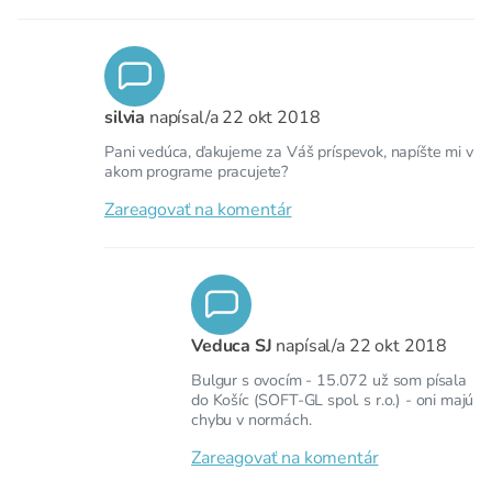
silvia
napísal/a
22 okt 2018
Pani vedúca, ďakujeme za Váš príspevok, napíšte mi v
akom programe pracujete?
Zareagovať na komentár
Veduca SJ
napísal/a
22 okt 2018
Bulgur s ovocím - 15.072 už som písala
do Košíc (SOFT-GL spol. s r.o.) - oni majú
chybu v normách.
Zareagovať na komentár