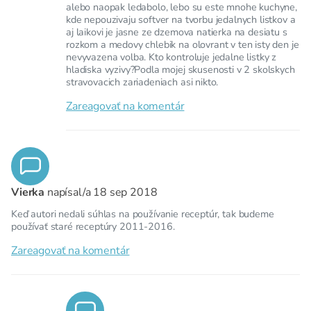
alebo naopak ledabolo, lebo su este mnohe kuchyne,
kde nepouzivaju softver na tvorbu jedalnych listkov a
aj laikovi je jasne ze dzemova natierka na desiatu s
rozkom a medovy chlebik na olovrant v ten isty den je
nevyvazena volba. Kto kontroluje jedalne listky z
hladiska vyzivy?Podla mojej skusenosti v 2 skolskych
stravovacich zariadeniach asi nikto.
Zareagovať na komentár
Vierka
napísal/a
18 sep 2018
Keď autori nedali súhlas na používanie receptúr, tak budeme
používať staré receptúry 2011-2016.
Zareagovať na komentár