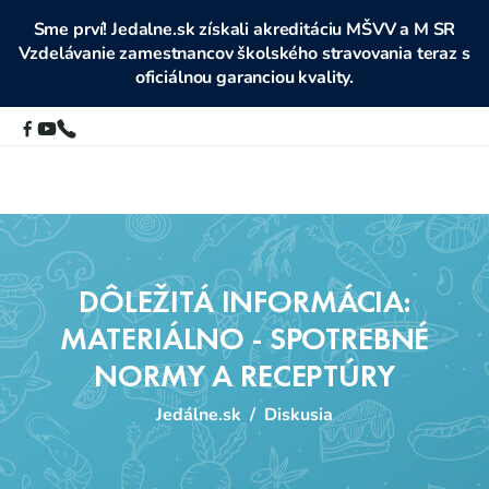
Sme prví! Jedalne.sk získali akreditáciu MŠVV a M SR
Vzdelávanie zamestnancov školského stravovania teraz s
oficiálnou garanciou kvality.
DÔLEŽITÁ INFORMÁCIA:
MATERIÁLNO - SPOTREBNÉ
NORMY A RECEPTÚRY
Jedálne.sk
/
Diskusia