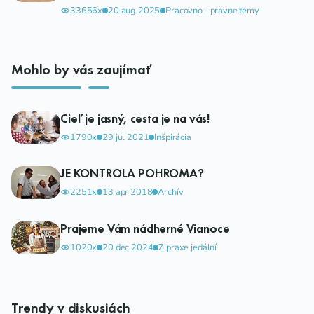
33656x
20 aug 2025
Pracovno - právne témy
Mohlo by vás zaujímať
Cieľ je jasný, cesta je na vás!
1790x
29 júl 2021
Inšpirácia
JE KONTROLA POHROMA?
2251x
13 apr 2018
Archív
Prajeme Vám nádherné Vianoce
1020x
20 dec 2024
Z praxe jedální
Trendy v diskusiách