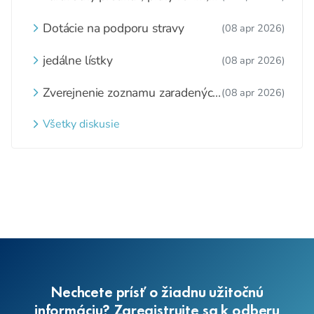
zážitkové varenie
Dotácie na podporu stravy
(08 apr 2026)
jedálne lístky
(08 apr 2026)
Zverejnenie zoznamu zaradených
(08 apr 2026)
detí a nezaradených detí na
webovom sídle
Všetky diskusie
Nechcete prísť o žiadnu užitočnú
informáciu? Zaregistrujte sa k odberu