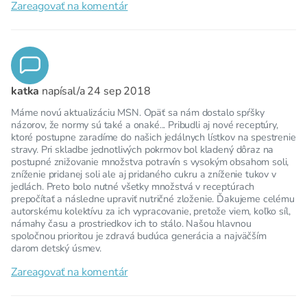
Zareagovať na komentár
katka
napísal/a
24 sep 2018
Máme novú aktualizáciu MSN. Opäť sa nám dostalo spŕšky
názorov, že normy sú také a onaké... Pribudli aj nové receptúry,
ktoré postupne zaradíme do našich jedálnych lístkov na spestrenie
stravy. Pri skladbe jednotlivých pokrmov bol kladený dôraz na
postupné znižovanie množstva potravín s vysokým obsahom soli,
zníženie pridanej soli ale aj pridaného cukru a zníženie tukov v
jedlách. Preto bolo nutné všetky množstvá v receptúrach
prepočítať a následne upraviť nutričné zloženie. Ďakujeme celému
autorskému kolektívu za ich vypracovanie, pretože viem, koľko síl,
námahy času a prostriedkov ich to stálo. Našou hlavnou
spoločnou prioritou je zdravá budúca generácia a najväčším
darom detský úsmev.
Zareagovať na komentár