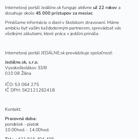
Internetový portál Jedálne.sk funguje aktívne
už 22 rokov
a
dosahuje okolo
45 000 prístupov za mesiac
.
Prinášame informácie o dianí v školskom stravovaní. Máme
ambíciu byť vaším každodenným partnerom, sprevádzať vás
všetkými zákutiami, ktoré práca v jedálni prináša.
Internetový portál JEDÁLNE.sk prevádzkuje spoločnosť:
Jedálne.sk, s.r.o.
Vysokoškolákov 33/B
010 08 Žilina
IČO: 53 064 275
IČ DPH: SK2121262418
Kontakt:
Pracovná doba:
pondelok - piatok
10.00hod. - 14.00hod.
Tel.:
+421 915 404 495