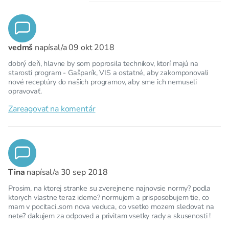
vedmš
napísal/a
09 okt 2018
dobrý deň, hlavne by som poprosila technikov, ktorí majú na
starosti program - Gašparík, VIS a ostatné, aby zakomponovali
nové receptúry do našich programov, aby sme ich nemuseli
opravovať.
Zareagovať na komentár
Tina
napísal/a
30 sep 2018
Prosim, na ktorej stranke su zverejnene najnovsie normy? podla
ktorych vlastne teraz ideme? normujem a prisposobujem tie, co
mam v pocitaci..som nova veduca, co vsetko mozem sledovat na
nete? dakujem za odpoved a privitam vsetky rady a skusenosti !