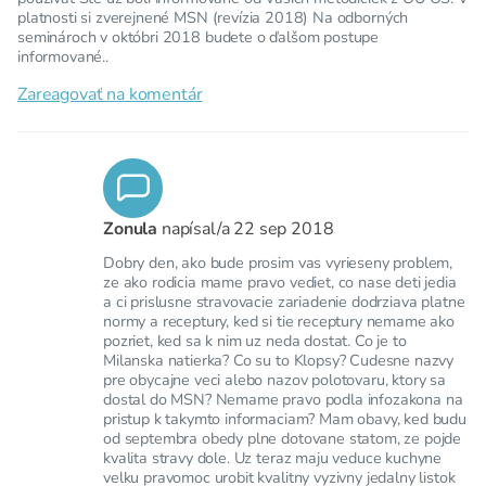
platnosti si zverejnené MSN (revízia 2018) Na odborných
seminároch v októbri 2018 budete o ďalšom postupe
informované..
Zareagovať na komentár
Zonula
napísal/a
22 sep 2018
Dobry den, ako bude prosim vas vyrieseny problem,
ze ako rodicia mame pravo vediet, co nase deti jedia
a ci prislusne stravovacie zariadenie dodrziava platne
normy a receptury, ked si tie receptury nemame ako
pozriet, ked sa k nim uz neda dostat. Co je to
Milanska natierka? Co su to Klopsy? Cudesne nazvy
pre obycajne veci alebo nazov polotovaru, ktory sa
dostal do MSN? Nemame pravo podla infozakona na
pristup k takymto informaciam? Mam obavy, ked budu
od septembra obedy plne dotovane statom, ze pojde
kvalita stravy dole. Uz teraz maju veduce kuchyne
velku pravomoc urobit kvalitny vyzivny jedalny listok