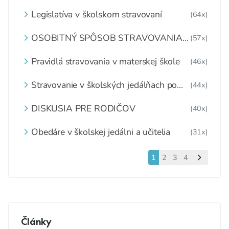
Legislatíva v školskom stravovaní
(64x)
OSOBITNÝ SPÔSOB STRAVOVANIA
(57x)
DETÍ A ŽIAKOV V ŠKOLSKOM
ZARIADENÍ
Pravidlá stravovania v materskej škole
(46x)
Stravovanie v školských jedálňach po
(44x)
1.6.2020
DISKUSIA PRE RODIČOV
(40x)
Obedáre v školskej jedálni a učitelia
(31x)
1
2
3
4
Články