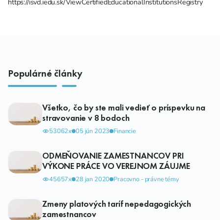
https://isvd.iedu.sk/ViewCertifiedEducationalInstitutionsRegistry
Populárné články
Všetko, čo by ste mali vedieť o príspevku na
stravovanie v 8 bodoch
53062x
05 jún 2023
Financie
ODMEŇOVANIE ZAMESTNANCOV PRI
VÝKONE PRÁCE VO VEREJNOM ZÁUJME
45657x
28 jan 2020
Pracovno - právne témy
Zmeny platových taríf nepedagogických
zamestnancov