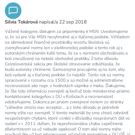
Silvia Tokárová
napísal/a
22 sep 2018
Vážené kolegyne, ďakujem za pripomienky k MSN. Uvedomujeme
si, že sú pre Vás MSN nevyhnutné aj v tlačenej podobe. Vzhľadom
na obmedzené finančné prostriedky rezortu školstva sú
zverejňované normy len v elektronickej podobe a tento rok aj s
autorským chránením kvôli tomu, že sa s normami obchodovalo a
boli zneužívané na nekalé obchodné praktiky. Z toho dôvodu
Celoslovenská sekcia pre školské stravovanie odsúhlasila, že
budú autorsky chránené. Samozrejme pracujeme aj na tom, aby
boli vydané aj v tlačenej podobe čo najskôr. Tento rok sú normy
spracované v rozsahu cca 1500 a sú možné aj administratívne
nezrovnalosti ako napr. v hodnotách vápnika v maku. Ďakujeme,
že Ste túto informáciu zverejnili aj keď už bolo ministerstvo priamo
kontaktované kolegyňou z OÚ v Košiciach a nezrovnalosť
odstraňujeme. Dokonca pri prvom zverejnení noriem zo stránky
"záhadne zmizlo viac receptúr.... a z toho dôvodu je potrebné
normy ešte raz zverejniť. V tomto materiáli by sme chceli zabrániť
nespočetným chybám, ktoré vznikli v dôsledku nesprávnych dát vo
vydaní v r. 2011. dúfam, že neprofesionálna chyba zapríčinená
diletantstvom sa už nebude opakovať. O tom aké normy máte
používať Ste už boli informované od Vašich metodičiek z OÚ OŠ. V