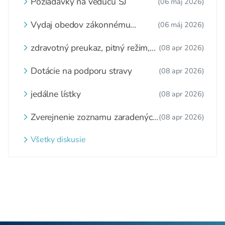
Požiadavky na vedúcu ŠJ
(06 máj 2026)
Vydaj obedov zákonnému
(06 máj 2026)
zástupcovi
zdravotný preukaz, pitný režim,
(08 apr 2026)
zážitkové varenie
Dotácie na podporu stravy
(08 apr 2026)
jedálne lístky
(08 apr 2026)
Zverejnenie zoznamu zaradených
(08 apr 2026)
detí a nezaradených detí na
webovom sídle
Všetky diskusie