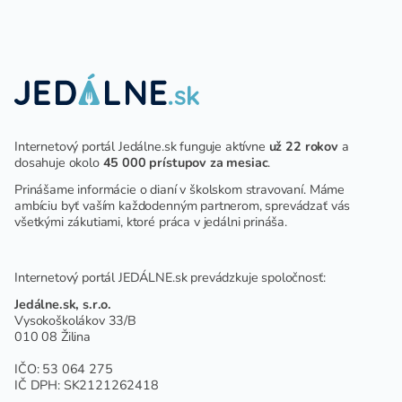
DETÍ A ŽIAKOV V ŠKOLSKOM
ZARIADENÍ
Internetový portál Jedálne.sk funguje aktívne
už 22 rokov
a
dosahuje okolo
45 000 prístupov za mesiac
.
Prinášame informácie o dianí v školskom stravovaní. Máme
ambíciu byť vaším každodenným partnerom, sprevádzať vás
všetkými zákutiami, ktoré práca v jedálni prináša.
Internetový portál JEDÁLNE.sk prevádzkuje spoločnosť:
Jedálne.sk, s.r.o.
Vysokoškolákov 33/B
010 08 Žilina
IČO: 53 064 275
IČ DPH: SK2121262418