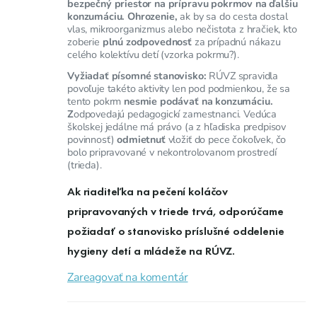
bezpečný priestor na prípravu pokrmov na ďalšiu
konzumáciu. Ohrozenie,
ak by sa do cesta dostal
vlas, mikroorganizmus alebo nečistota z hračiek, kto
zoberie
plnú zodpovednosť
za prípadnú nákazu
celého kolektívu detí (vzorka pokrmu?).
Vyžiadať písomné stanovisko:
RÚVZ spravidla
povoľuje takéto aktivity len pod podmienkou, že sa
tento pokrm
nesmie podávať na konzumáciu.
Z
odpovedajú pedagogickí zamestnanci. Vedúca
školskej jedálne má právo (a z hľadiska predpisov
povinnosť)
odmietnuť
vložiť do pece čokoľvek, čo
bolo pripravované v nekontrolovanom prostredí
(trieda).
Ak riaditeľka na pečení koláčov
pripravovaných v triede trvá, odporúčame
požiadať o stanovisko príslušné
oddelenie
hygieny detí a mládeže na RÚVZ
.
Zareagovať na komentár