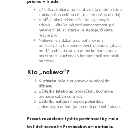
priamo v triede.
Učiteľka dohliada na to, aby dieťa malo prístup
k pitiu počas celého dňa (nielen počas obeda).
V MŠ je pitný režim súčasťou výchovy k
zdraviu. Učiteľka učí deti samostatnosti pri
nalievaní (ak sú staršie) a sleduje, či dieťa
reálne pilo.
Nalievanie z džbánu do pohárov je z
praktických a bezpečnostných dôvodov (aby sa
predišlo obliatiu, úrazu alebo kontaminácii v
priestoroch kuchyne) v kompetencii personálu
na triede.
Kto „nalieva“?
Kuchárka naleje
pripravovaný nápoj
do
džbánu
.
Učiteľka (alebo upratovačka), kuchárka
prenesie džbán do triedy.
Učiteľka naleje
nápoj
do pohárikov
jednotlivým deťom (alebo deti pod dohľadom).
Presné rozdelenie týchto povinností by malo
byť definované v
Prevádzkovom poriadku