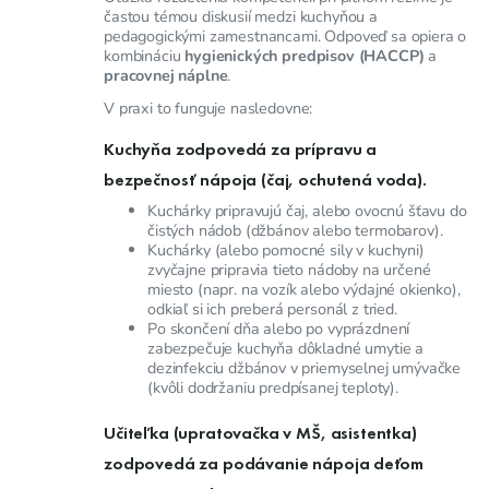
častou témou diskusií medzi kuchyňou a
pedagogickými zamestnancami. Odpoveď sa opiera o
kombináciu
hygienických predpisov (HACCP)
a
pracovnej náplne
.
V praxi to funguje nasledovne:
Kuchyňa zodpovedá za prípravu a
bezpečnosť
nápoja (čaj, ochutená voda).
Kuchárky pripravujú čaj, alebo ovocnú šťavu do
čistých nádob (džbánov alebo termobarov).
Kuchárky (alebo pomocné sily v kuchyni)
zvyčajne pripravia tieto nádoby na určené
miesto (napr. na vozík alebo výdajné okienko),
odkiaľ si ich preberá personál z tried.
Po skončení dňa alebo po vyprázdnení
zabezpečuje kuchyňa dôkladné umytie a
dezinfekciu džbánov v priemyselnej umývačke
(kvôli dodržaniu predpísanej teploty).
Učiteľka (upratovačka v MŠ, asistentka)
zodpovedá za podávanie
nápoja deťom