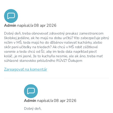
Admin
napísal/a
08 apr 2026
Dobrý deň, treba obnovovať zdravotný preukaz zamestnancom
školskej jedálne, ak ho majú na dobu určitú? Kto zabezpečuje pitný
režim v MŠ, teda majú ho do džbánov nalievať kuchárky, alebo
skôr pani učiteľky na triedach? Ak chcú v MŠ robiť zážitkové
varenie a teda chcú od ŠJ, aby im teda dala napríklad piecť
koláč...je mi jasné, že to kuchyňa nesmie, ale ak áno, treba mať
súhlasné stanovisko príslušného RÚVZ? Ďakujem
Zareagovať na komentár
Admin
napísal/a
08 apr 2026
Dobrý deň,