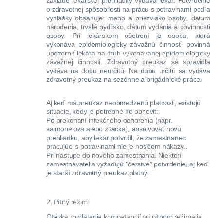
základe lekárskej prehliadky vydáva lekár. Potvrdenie
o zdravotnej spôsobilosti na prácu s potravinami podľa
vyhlášky obsahuje: meno a priezvisko osoby, dátum
narodenia, trvalé bydlisko, dátum vydania a povinnosti
osoby. Pri lekárskom ošetrení je osoba, ktorá
vykonáva epidemiologicky závažnú činnosť, povinná
upozorniť lekára na druh vykonávanej epidemiologicky
závažnej činnosti. Zdravotný preukaz sa spravidla
vydáva na dobu neurčitú. Na dobu určitú sa vydáva
zdravotný preukaz na sezónne a brigádnické práce.
Aj keď má preukaz neobmedzenú platnosť, existujú
situácie, kedy je potrebné ho obnoviť:
Po prekonaní infekčného ochorenia (napr.
salmonelóza alebo žltačka), absolvovať novú
prehliadku, aby lekár potvrdil, že zamestnanec
pracujúci s potravinami nie je nosičom nákazy..
Pri nástupe do nového zamestnania. Niektorí
zamestnávatelia vyžadujú "čerstvé" potvrdenie, aj keď
je starší zdravotný preukaz platný.
2. Pitný režim
Otázka rozdelenia kompetencií pri pitnom režime je