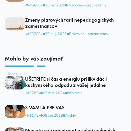
45668x
28 jan 2020
Pracovno - právne témy
Zmeny platových taríf nepedagogických
zamestnancov
33709x
20 aug 2025
Pracovno - právne témy
Mohlo by vás zaujímať
UŠETRITE si čas a energiu pri likvidácii
kuchynského odpadu z vašej jedálne
3783x
22 mar 2024
Inšpirácia
S VAMI A PRE VÁS
1173x
08 jan 2018
Archív
Neviete sa zorientovať v spleti vydaných