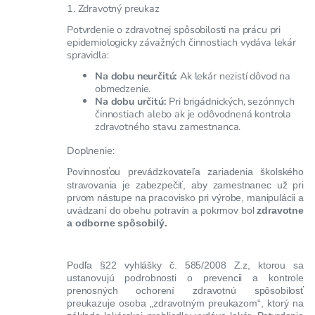
1. Zdravotný preukaz
Potvrdenie o zdravotnej spôsobilosti na prácu pri
epidemiologicky závažných činnostiach vydáva lekár
spravidla:
Na dobu neurčitú:
Ak lekár nezistí dôvod na
obmedzenie.
Na dobu určitú:
Pri brigádnických, sezónnych
činnostiach alebo ak je odôvodnená kontrola
zdravotného stavu zamestnanca.
Doplnenie:
P
ovinnosťou prevádzkovateľa zariadenia školského
stravovania je zabezpečiť, aby zamestnanec už pri
prvom nástupe na pracovisko pri výrobe, manipulácii a
uvádzaní do obehu potravín a pokrmov bol
zdravotne
a odborne spôsobilý.
Podľa §22 vyhlášky č. 585/2008 Z.z, ktorou sa
ustanovujú podrobnosti o prevencii a kontrole
prenosných ochorení zdravotnú spôsobilosť
preukazuje osoba „zdravotným preukazom“, ktorý na