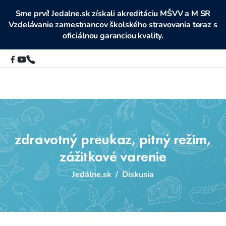
Sme prví! Jedalne.sk získali akreditáciu MŠVV a M SR
Vzdelávanie zamestnancov školského stravovania teraz s
oficiálnou garanciou kvality.
zdravotný preukaz, pitný režim,
zážitkové varenie
Jedálne.sk
/
Diskusia