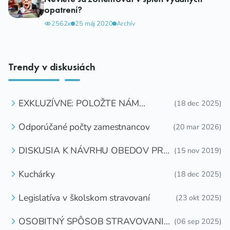
opatrení?
2562x
25 máj 2020
Archív
Trendy v diskusiách
EXKLUZÍVNE: POLOŽTE NÁM
(18 dec 2025)
OTÁZKU
Odporúčané počty zamestnancov
(20 mar 2026)
DISKUSIA K NÁVRHU OBEDOV PRE
(15 nov 2019)
DETI ZDARMA
Kuchárky
(18 dec 2025)
Legislatíva v školskom stravovaní
(23 okt 2025)
OSOBITNÝ SPÔSOB STRAVOVANIA
(06 sep 2025)