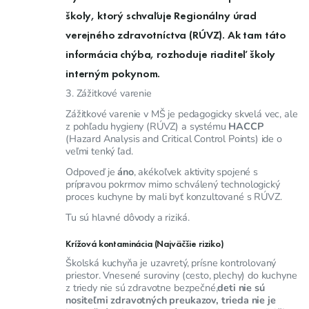
školy
, ktorý schvaľuje Regionálny úrad
verejného zdravotníctva (RÚVZ). Ak tam táto
informácia chýba, rozhoduje
riaditeľ školy
interným pokynom.
3. Zážitkové varenie
Zážitkové varenie v MŠ je pedagogicky skvelá vec, ale
z pohľadu hygieny (RÚVZ) a systému
HACCP
(Hazard Analysis and Critical Control Points) ide o
veľmi tenký ľad.
Odpoveď je
áno
, akékoľvek aktivity spojené s
prípravou pokrmov mimo schválený technologický
proces kuchyne by mali byť konzultované s RÚVZ.
Tu sú hlavné dôvody a riziká.
Krížová kontaminácia (Najväčšie riziko)
Školská kuchyňa je uzavretý, prísne kontrolovaný
priestor. Vnesené suroviny (cesto, plechy) do kuchyne
z triedy nie sú zdravotne bezpečné,
deti nie sú
nositeľmi zdravotných preukazov, trieda nie je