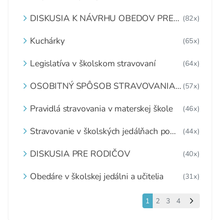
DISKUSIA K NÁVRHU OBEDOV PRE
(82x)
DETI ZDARMA
Kuchárky
(65x)
Legislatíva v školskom stravovaní
(64x)
OSOBITNÝ SPÔSOB STRAVOVANIA
(57x)
DETÍ A ŽIAKOV V ŠKOLSKOM
ZARIADENÍ
Pravidlá stravovania v materskej škole
(46x)
Stravovanie v školských jedálňach po
(44x)
1.6.2020
DISKUSIA PRE RODIČOV
(40x)
Obedáre v školskej jedálni a učitelia
(31x)
1
2
3
4