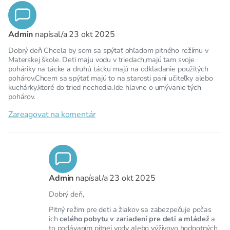
Admin
napísal/a
23 okt 2025
Dobrý deň Chcela by som sa spýtať ohľadom pitného režímu v
Materskej škole. Deti maju vodu v triedach,majú tam svoje
poháriky na tácke a druhú tácku majú na odkladanie použitých
pohárov.Chcem sa spýtať majú to na starosti pani učiteľky alebo
kuchárky,ktoré do tried nechodia.Ide hlavne o umývanie tých
pohárov.
Zareagovať na komentár
Admin
napísal/a
23 okt 2025
Dobrý deň,
Pitný režim pre deti a žiakov sa zabezpečuje počas
ich
celého pobytu v zariadení pre deti a mládež
a
to podávaním pitnej vody alebo výživovo hodnotných