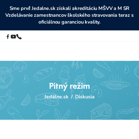
Sme prví! Jedalne.sk získali akreditáciu MŠVV a M SR
Vzdelávanie zamestnancov školského stravovania teraz s
oficiálnou garanciou kvality.
Pitný režim
Jedálne.sk
/
Diskusia