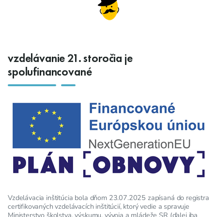
vzdelávanie 21. storočia je
spolufinancované
Vzdelávacia inštitúcia bola dňom 23.07.2025 zapísaná do registra
certifikovaných vzdelávacích inštitúcií, ktorý vedie a spravuje
Ministerstvo školstva, výskumu, vývoja a mládeže SR (ďalej iba