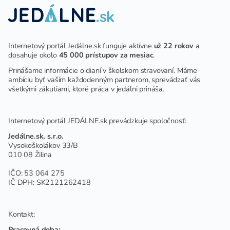
Internetový portál Jedálne.sk funguje aktívne
už 22 rokov
a
dosahuje okolo
45 000 prístupov za mesiac
.
Prinášame informácie o dianí v školskom stravovaní. Máme
ambíciu byť vaším každodenným partnerom, sprevádzať vás
všetkými zákutiami, ktoré práca v jedálni prináša.
Internetový portál JEDÁLNE.sk prevádzkuje spoločnosť:
Jedálne.sk, s.r.o.
Vysokoškolákov 33/B
010 08 Žilina
IČO: 53 064 275
IČ DPH: SK2121262418
Kontakt:
Pracovná doba: