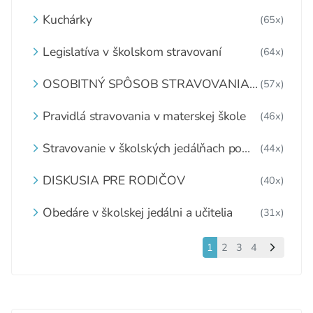
DETI ZDARMA
Kuchárky
(65x)
Legislatíva v školskom stravovaní
(64x)
OSOBITNÝ SPÔSOB STRAVOVANIA
(57x)
DETÍ A ŽIAKOV V ŠKOLSKOM
ZARIADENÍ
Pravidlá stravovania v materskej škole
(46x)
Stravovanie v školských jedálňach po
(44x)
1.6.2020
DISKUSIA PRE RODIČOV
(40x)
Obedáre v školskej jedálni a učitelia
(31x)
1
2
3
4