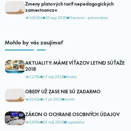
Zmeny platových taríf nepedagogických
zamestnancov
33630x
20 aug 2025
Pracovno - právne témy
Mohlo by vás zaujímať
AKTUALITY: MÁME VÍŤAZOV LETNEJ SÚŤAŽE
2018
1278x
17 sep 2018
Archív
OBEDY UŽ ZASE NIE SÚ ZADARMO
3243x
17 júl 2020
Archív
ZÁKON O OCHRANE OSOBNÝCH ÚDAJOV
1609x
03 máj 2018
Legislatíva