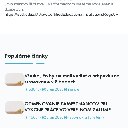
„ministerstvo školstva“) v Informačnom systéme vzdelávania
dospelých:
https://isvd.iedu.sk/ViewCertifiedEducationalInstitutionsRegistry
Populárné články
Všetko, čo by ste mali vedieť o príspevku na
stravovanie v 8 bodoch
53048x
05 jún 2023
Financie
ODMEŇOVANIE ZAMESTNANCOV PRI
VÝKONE PRÁCE VO VEREJNOM ZÁUJME
45654x
28 jan 2020
Pracovno - právne témy