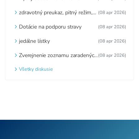
zástupcovi
zdravotný preukaz, pitný režim,
(08 apr 2026)
zážitkové varenie
Dotácie na podporu stravy
(08 apr 2026)
jedálne lístky
(08 apr 2026)
Zverejnenie zoznamu zaradených
(08 apr 2026)
detí a nezaradených detí na
webovom sídle
Všetky diskusie