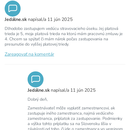
Jedálne.sk
napísal/a
11 jún 2025
Dlhodobo zastupujem vedúcu stravovacieho úseku. Jej platová
trieda je 5, moja platová trieda na ktorú mám pracovnú zmluvu je
4. Chcem sa spýtať či mám nárok počas zastupovania na
presunutie do vyššej platovej triedy.
Zareagovať na komentár
Jedálne.sk
napísal/a
11 jún 2025
Dobrý deň,
Zamestnávateľ môže vyplatiť zamestnancovi, ak
zastupuje iného zamestnanca, najmä vedúceho
zamestnanca, príplatok za zastupovanie. Podmienky
a výška tohto príplatku sa na Slovensku líšia v
závislosti od toho, či ide o zamestnanca vo verejnom