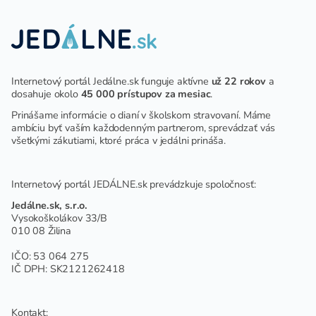
Internetový portál Jedálne.sk funguje aktívne
už 22 rokov
a
dosahuje okolo
45 000 prístupov za mesiac
.
Prinášame informácie o dianí v školskom stravovaní. Máme
ambíciu byť vaším každodenným partnerom, sprevádzať vás
všetkými zákutiami, ktoré práca v jedálni prináša.
Internetový portál JEDÁLNE.sk prevádzkuje spoločnosť:
Jedálne.sk, s.r.o.
Vysokoškolákov 33/B
010 08 Žilina
IČO: 53 064 275
IČ DPH: SK2121262418
Kontakt: