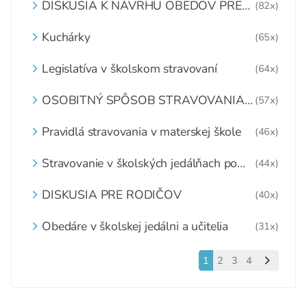
DISKUSIA K NÁVRHU OBEDOV PRE
(82x)
DETI ZDARMA
Kuchárky
(65x)
Legislatíva v školskom stravovaní
(64x)
OSOBITNÝ SPÔSOB STRAVOVANIA
(57x)
DETÍ A ŽIAKOV V ŠKOLSKOM
ZARIADENÍ
Pravidlá stravovania v materskej škole
(46x)
Stravovanie v školských jedálňach po
(44x)
1.6.2020
DISKUSIA PRE RODIČOV
(40x)
Obedáre v školskej jedálni a učitelia
(31x)
1
2
3
4