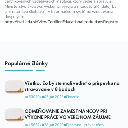
certifikovaných vzdelávacích inštitúcií, ktorý vedie a spravuje
Ministerstvo školstva, výskumu, vývoja a mládeže SR (ďalej iba
„ministerstvo školstva“) v Informačnom systéme vzdelávania
dospelých:
https://isvd.iedu.sk/ViewCertifiedEducationalInstitutionsRegistry
Populárné články
Všetko, čo by ste mali vedieť o príspevku na
stravovanie v 8 bodoch
53070x
05 jún 2023
Financie
ODMEŇOVANIE ZAMESTNANCOV PRI
VÝKONE PRÁCE VO VEREJNOM ZÁUJME
45667x
28 jan 2020
Pracovno - právne témy