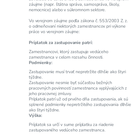
záujme (napr. štátna správa, samospráva, školy,
nemocnice) alebo v súkromnom sektore.
Vo verejnom záujme podľa zákona č. 553/2003 Z. z.
o odmeňovaní niektorých zamestnancov pri výkone
práce vo verejnom záujme:
Príplatok za zastupovanie patrí:
Zamestnancovi, ktorý zastupuje vedúceho
zamestnanca v celom rozsahu činnosti.
Podmienky:
Zastupovanie musí trvať nepretržite dlhšie ako štyri
týždne.
Zastupovanie nesmie byť súčasťou bežných
pracovných povinností zamestnanca vyplývajúcich z
jeho pracovnej zmluvy.
Príplatok patrí už od prvého dňa zastupovania, ak sú
splnené podmienky nepretržitého zastupovania dlhšie
ako štyri týždne.
Výška:
Príplatok sa určí v sume príplatku za riadenie
zastupovaného vedúceho zamestnanca.