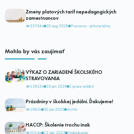
Zmeny platových taríf nepedagogických
zamestnancov
33704x
20 aug 2025
Pracovno - právne témy
Mohlo by vás zaujímať
VÝKAZ O ZARIADENÍ ŠKOLSKÉHO
STRAVOVANIA
11813x
10 jan 2024
Z praxe jedální
Prázdniny v školskej jedálni. Ďakujeme!
1962x
30 jún 2023
Archív
HACCP: Školenie trochu inak
2014x
12 dec 2023
Vzdelávanie