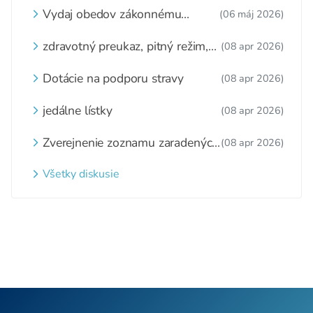
Vydaj obedov zákonnému
(06 máj 2026)
zástupcovi
zdravotný preukaz, pitný režim,
(08 apr 2026)
zážitkové varenie
Dotácie na podporu stravy
(08 apr 2026)
jedálne lístky
(08 apr 2026)
Zverejnenie zoznamu zaradených
(08 apr 2026)
detí a nezaradených detí na
webovom sídle
Všetky diskusie