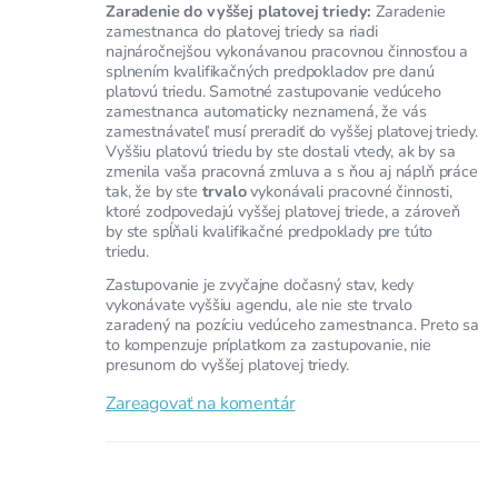
Zaradenie do vyššej platovej triedy:
Zaradenie
zamestnanca do platovej triedy sa riadi
najnáročnejšou vykonávanou pracovnou činnosťou a
splnením kvalifikačných predpokladov pre danú
platovú triedu. Samotné zastupovanie vedúceho
zamestnanca automaticky neznamená, že vás
zamestnávateľ musí preradiť do vyššej platovej triedy.
Vyššiu platovú triedu by ste dostali vtedy, ak by sa
zmenila vaša pracovná zmluva a s ňou aj náplň práce
tak, že by ste
trvalo
vykonávali pracovné činnosti,
ktoré zodpovedajú vyššej platovej triede, a zároveň
by ste spĺňali kvalifikačné predpoklady pre túto
triedu.
Zastupovanie je zvyčajne dočasný stav, kedy
vykonávate vyššiu agendu, ale nie ste trvalo
zaradený na pozíciu vedúceho zamestnanca. Preto sa
to kompenzuje príplatkom za zastupovanie, nie
presunom do vyššej platovej triedy.
Zareagovať na komentár