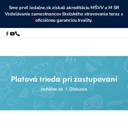
Sme prví! Jedalne.sk získali akreditáciu MŠVV a M SR
Vzdelávanie zamestnancov školského stravovania teraz s
oficiálnou garanciou kvality.
Platová trieda pri zastupovaní
Jedálne.sk
/
Diskusia