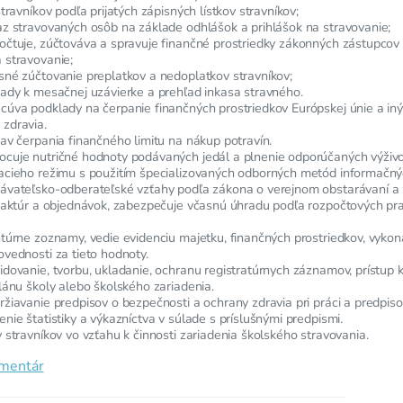
travníkov podľa prijatých zápisných lístkov stravníkov;
az stravovaných osôb na základe odhlášok a prihlášok na stravovanie;
očtuje, zúčtováva a spravuje finančné prostriedky zákonných zástupcov 
 stravovanie;
sné zúčtovanie preplatkov a nedoplatkov stravníkov;
lady k mesačnej uzávierke a prehľad inkasa stravného.
cúva podklady na čerpanie finančných prostriedkov Európskej únie a in
zdravia.
av čerpania finančného limitu na nákup potravín.
cuje nutričné hodnoty podávaných jedál a plnenie odporúčaných výživo
acieho režimu s použitím špecializovaných odborných metód informačnýc
ávateľsko-odberateľské vzťahy podľa zákona o verejnom obstarávaní a 
faktúr a objednávok, zabezpečuje včasnú úhradu podľa rozpočtových prav
túrne zoznamy, vedie evidenciu majetku, finančných prostriedkov, vykon
vednosti za tieto hodnoty.
dovanie, tvorbu, ukladanie, ochranu registratúrnych záznamov, prístup 
lánu školy alebo školského zariadenia.
žiavanie predpisov o bezpečnosti a ochrany zdravia pri práci a predpis
nie štatistiky a výkazníctva v súlade s príslušnými predpismi.
 stravníkov vo vzťahu k činnosti zariadenia školského stravovania.
omentár