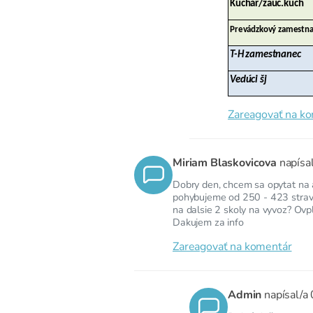
Kuchár/zauč.kuch
Prevádzkový zamestn
T-H zamestnanec
Vedúci šj
Zareagovať na k
Miriam Blaskovicova
napísa
Dobry den, chcem sa opytat na 
pohybujeme od 250 - 423 stravn
na dalsie 2 skoly na vyvoz? Ov
Dakujem za info
Zareagovať na komentár
Admin
napísal/a