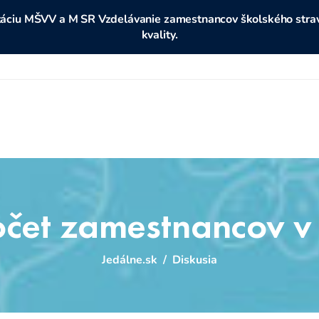
ditáciu MŠVV a M SR Vzdelávanie zamestnancov školského stravo
kvality.
čet zamestnancov v 
Jedálne.sk
/
Diskusia