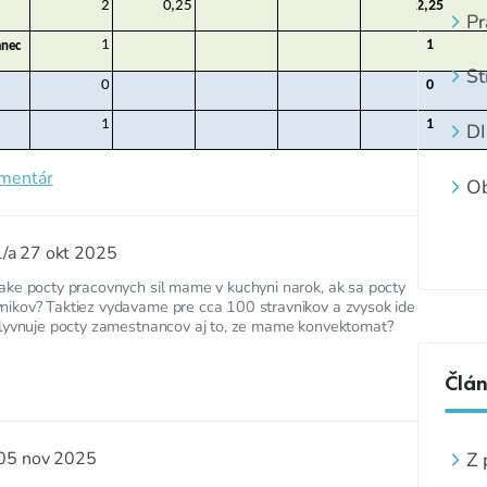
2
0,25
2,25
Ž
Pr
Z
ma
1
1
anec
St
0
0
je
1
1
D
omentár
Ob
uč
l/a
27 okt 2025
ake pocty pracovnych sil mame v kuchyni narok, ak sa pocty
ikov? Taktiez vydavame pre cca 100 stravnikov a zvysok ide
plyvnuje pocty zamestnancov aj to, ze mame konvektomat?
Člá
Z 
05 nov 2025