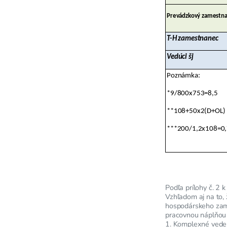
Prevádzkový zamestna
T-H zamestnanec
Vedúci šj
Poznámka:
*9/800x753=8,5
**108+50x2(D+OL)
***200/1,2x108=0
Podľa prílohy č. 2
Vzhľadom aj na to,
hospodárskeho zam
pracovnou náplňou 
1. Komplexné veden