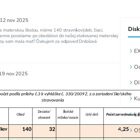
12 nov 2025
Disk
 materskou školou, máme 140 stravníkov(deti, žiaci,
enne posielame po obedárovi do našej elokovanej materskej
 by som mala mať? Ďakujem za odpoveď Drdoĺová
E
N
Od
za
19 nov 2025
D
O
čet podľa prílohy č.3 k vyhláške č. 330/2009 Z. z.o zariadení školského
Z
Ku
stravovania
Desiata/
Školské
Le
Obed
Celý deň
Počet zamestnancov Š
olovrant
mlieko/ovocie
st
O
140
32
4,25
íkov
S