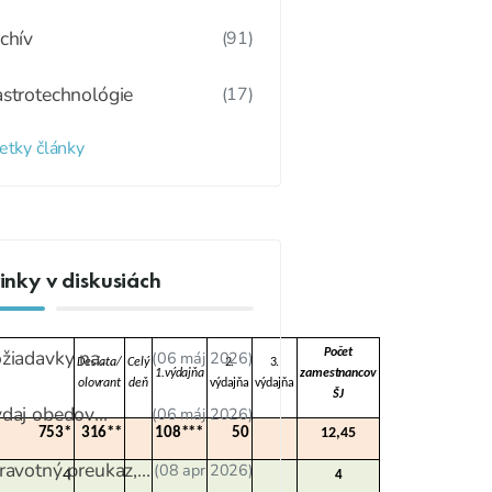
chív
(91)
strotechnológie
(17)
etky články
nky v diskusiách
žiadavky na
Počet
(06 máj 2026)
Desiata/
Celý
2.
3.
1.výdajňa
zamestnancov
dúcu ŠJ
olovrant
deň
výdajňa
výdajňa
ŠJ
daj obedov
(06 máj 2026)
753*
316**
108***
50
12,45
ákonnému
stupcovi
ravotný preukaz,
(08 apr 2026)
4
4