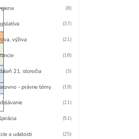
giena
(8)
gislatíva
(37)
rava, výživa
(21)
nancie
(18)
dáleň 21. storočia
(3)
acovno - právne témy
(19)
delávanie
(11)
špirácia
(51)
cie a udalosti
(25)