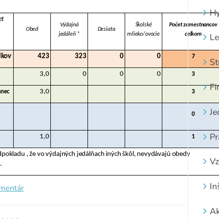
Hy
et
Výdajná
Školské
Počet zamestnancov
Obed
Desiata
jedáleň *
mlieko/ovocie
celkom
Le
íkov
423
323
0
0
7
St
3,0
0
0
0
3
Fi
3,0
anec
3
Je
0
Pr
1,0
1
pokladu , že vo výdajných jedálňach iných škôl, nevydávajú obedy
Vz
.
In
omentár
Ak