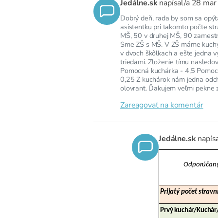
Jedálne.sk
napísal/a
28 mar
Dobrý deň, rada by som sa opýta
asistentku pri takomto počte str
MŠ, 50 v druhej MŠ, 90 zamest
Sme ZŠ s MŠ. V ZŠ máme kuchyňu
v dvoch škôlkach a ešte jedna v
triedami. Zloženie tímu nasledo
Pomocná kuchárka - 4,5 Pomocná
0,25 Z kuchárok nám jedna odch
olovrant. Ďakujem veľmi pekne 
Zareagovať na komentár
Jedálne.sk
napís
Odporúčaný 
Prijatý počet stravn
Prvý kuchár/Kuchár