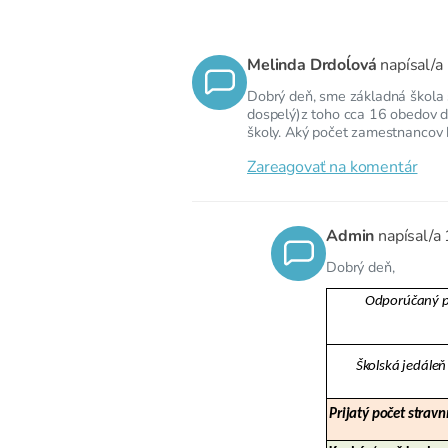
Melinda Drdoĺová
napísal/a
Dobrý deň, sme základná škola s
dospelý)z toho cca 16 obedov d
školy. Aký počet zamestnancov
Zareagovať na komentár
Admin
napísal/a
Dobrý deň,
Odporúčaný po
Školská jedáleň
Prijatý počet stravn