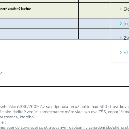
pi
zá
Do
nec/ zaučený kuchár
st
je
Zv
z
za
Vš
ne
na
,7
 k vyhláške č.330/2009 Z.z sa odporúča pri už počte nad 500 stravníko
 že ako riaditeľ/ vedúci zamestnanec máte viac ako dve ZŠS, odporúčame
estnanca, ktorého
je :
ie agendy súvisiacej so stravovanými osobami v zariadení školského st