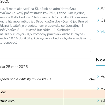
 2025
Ar
la, či mám ako vedúca ŠJ, nárok na administratívnu
avníkov. Celkový počet stravníkov 753, z toho 108 v jednej
nancov, 8 dôchodcov. Z toho každý deň cca 20-30 obedárov.
Ga
 s hlavnou veľkou jedálňou, ďalšie dve výdajné jedálne sú
ýdajná jedáleň je v oddelenom pracovisku so špeciálnymi
vné: Vedúca ŠJ -1 Hlavná kuchárka - 1 Kuchárka - 2
Vš
 sila v kuchyni - 0,5 Pomocný pracovník okolo kuchyne -
ádza 10:15 do škôlky, kde vydáva obed a chystá a vydáva
za odpoveď.
Novi
al/a
28 mar 2025
Po
počet podľa vyhlášky 330/2009 Z. z.
Obed
ve
Vy
íkov
z
zá
zd
/zauč.kuch