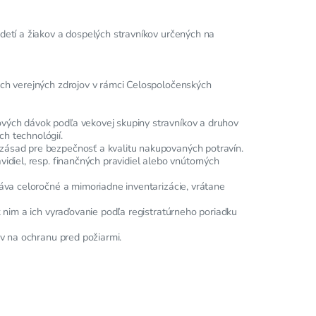
detí a žiakov a dospelých stravníkov určených na
ých verejných zdrojov v rámci Celospoločenských
vých dávok podľa vekovej skupiny stravníkov a druhov
h technológií.
zásad pre bezpečnosť a kvalitu nakupovaných potravín.
idiel, resp. finančných pravidiel alebo vnútorných
áva celoročné a mimoriadne inventarizácie, vrátane
k nim a ich vyraďovanie podľa registratúrneho poriadku
ov na ochranu pred požiarmi.