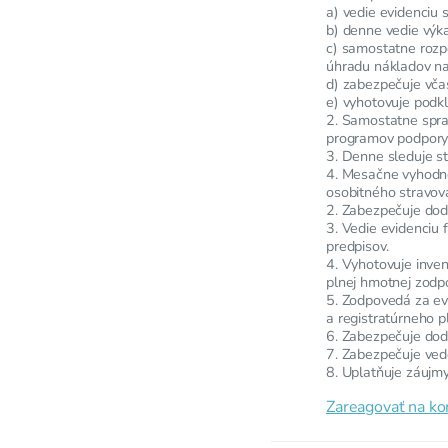
a) vedie evidenciu s
b) denne vedie výk
c) samostatne rozp
úhradu nákladov na
d) zabezpečuje vča
e) vyhotovuje podk
2. Samostatne spra
programov podpory 
3. Denne sleduje st
4. Mesačne vyhodno
osobitného stravov
2. Zabezpečuje dod
3. Vedie evidenciu 
predpisov.
4. Vyhotovuje inven
plnej hmotnej zodpo
5. Zodpovedá za evi
a registratúrneho p
6. Zabezpečuje dodr
7. Zabezpečuje vede
8. Uplatňuje záujmy
Zareagovať na k