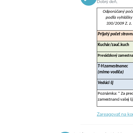
Dobrý deň,
Odporúčaný poč
podľa vyhlášky
330/2009 Z. z.
Prijatý počet stravn
Kuchár/zauč.kuch
Prevádzkový zamestn
T-H zamestnanec
(mimo vodiča)
Vedúci šj
Poznámka: * Za pred
zamestnanci vašej šj
Zareagovať na k