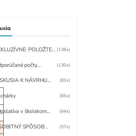
usia
XKLUZÍVNE: POLOŽTE
(138x)
ÁM OTÁZKU
porúčané počty
(130x)
mestnancov
ISKUSIA K NÁVRHU
(82x)
BEDOV PRE DETI
DARMA
chárky
(65x)
gislatíva v školskom
(64x)
J
ravovaní
SOBITNÝ SPÔSOB
(57x)
TRAVOVANIA DETÍ A