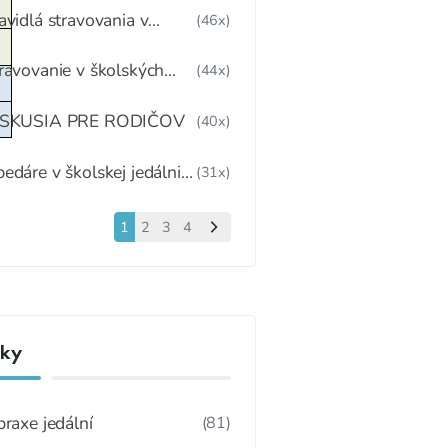
IAKOV V ŠKOLSKOM
avidlá stravovania v
(46x)
ARIADENÍ
terskej škole
ravovanie v školských
(44x)
dálňach po 1.6.2020
ISKUSIA PRE RODIČOV
(40x)
edáre v školskej jedálni a
(31x)
itelia
1
2
3
4
nky
praxe jedální
(81)