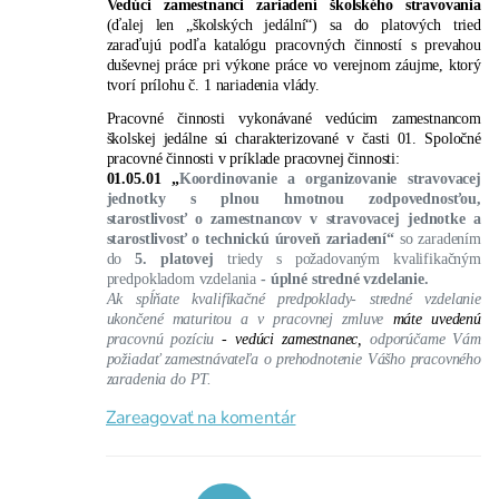
Vedúci zamestnanci zariadení školského stravovania
(ďalej len „školských jedální“) sa do platových tried
zaraďujú podľa katalógu pracovných činností s prevahou
duševnej práce pri výkone práce vo verejnom záujme, ktorý
tvorí prílohu č. 1 nariadenia vlády.
Pracovné činnosti vykonávané vedúcim zamestnancom
školskej jedálne sú charakterizované v časti
01.
Spoločné
pracovné činnosti v príklade pracovnej činnosti:
01.05.01 „
Koordinovanie a organizovanie stravovacej
jednotky s plnou hmotnou zodpovednosťou,
starostlivosť o zamestnancov v stravovacej jednotke a
starostlivosť o technickú úroveň zariadení“
so zaradením
do
5. platovej
triedy s požadovaným kvalifikačným
predpokladom vzdelania
- úplné stredné vzdelanie.
Ak spĺňate kvalifikačné predpoklady- stredné vzdelanie
ukončené maturitou a v pracovnej zmluve
máte uvedenú
pracovnú pozíciu
- vedúci zamestnanec,
odporúčame Vám
požiadať zamestnávateľa o prehodnotenie Vášho pracovného
zaradenia do PT.
Zareagovať na komentár