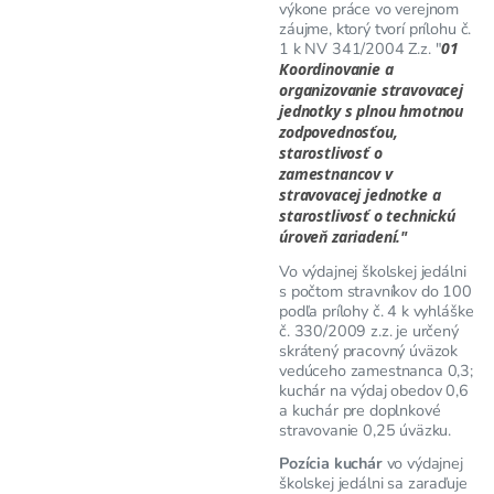
výkone práce vo verejnom
záujme, ktorý tvorí prílohu č.
1 k NV 341/2004 Z.z. "
01
Koordinovanie a
organizovanie stravovacej
jednotky s plnou hmotnou
zodpovednosťou,
starostlivosť o
zamestnancov v
stravovacej jednotke a
starostlivosť o technickú
úroveň zariadení."
Vo výdajnej školskej jedálni
s počtom stravníkov do 100
podľa prílohy č. 4 k vyhláške
č. 330/2009 z.z. je určený
skrátený pracovný úväzok
vedúceho zamestnanca 0,3;
kuchár na výdaj obedov 0,6
a kuchár pre doplnkové
stravovanie 0,25 úväzku.
Pozícia kuchár
vo výdajnej
školskej jedálni sa zaraďuje