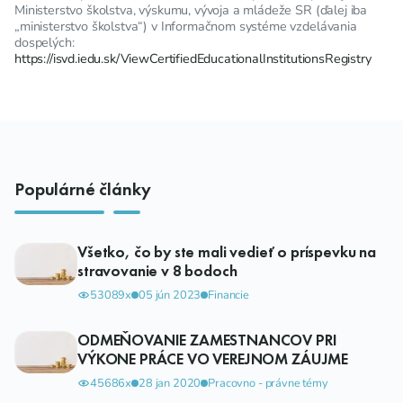
Ministerstvo školstva, výskumu, vývoja a mládeže SR (ďalej iba
„ministerstvo školstva“) v Informačnom systéme vzdelávania
dospelých:
https://isvd.iedu.sk/ViewCertifiedEducationalInstitutionsRegistry
Populárné články
Všetko, čo by ste mali vedieť o príspevku na
stravovanie v 8 bodoch
53089x
05 jún 2023
Financie
ODMEŇOVANIE ZAMESTNANCOV PRI
VÝKONE PRÁCE VO VEREJNOM ZÁUJME
45686x
28 jan 2020
Pracovno - právne témy