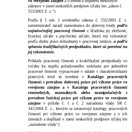
vo verejnom záujme
a o zmene a doplnení niektorých
zákonov v znení neskorších predpisov (ďalej len „zákon č.
553/2003 Z. z.“).
Podľa § 5 ods. 1 uvedeného zákona č. 553/2003 Z. z.
zamestnávateľ zaradí zamestnanca do platovej triedy
podľa
najnáročnejšej pracovnej činnosti
z hľadiska jej zložitosti,
fyzickej záťaže a psychickej záťaže, ktorú má vykonávať
podľa druhu práce dohodnutej v pracovnej zmluve,
a podľa
splnenia kvalifikačných predpokladov, ktoré sú potrebné na
jej vykonávanie.
Príklady pracovnej činnosti a kvalifikačné predpoklady vo
vzťahu ku stupňu požadovaného vzdelania pre jednotlivé
pracovné činnosti vypracované v súlade s charakteristikami
platových tried sú uvedené v
Katalógu pracovných
činností s prevahou duševnej práce pri výkone práce vo
verejnom záujme a v Katalógu pracovných činností
remeselných, manuálnych alebo manipulačných s
prevahou fyzickej práce pri výkone práce vo verejnom
záujme
v prílohe č. 1 a č. 2 nariadenia vlády SR č.
341/2004 Z. z., ktorým sa ustanovujú katalógy pracovných
činností pri výkone práce vo verejnom záujme a o ich
zmenách a dopĺňaní v znení neskorších predpisov (ďalej len
„nariadenie vlády“).