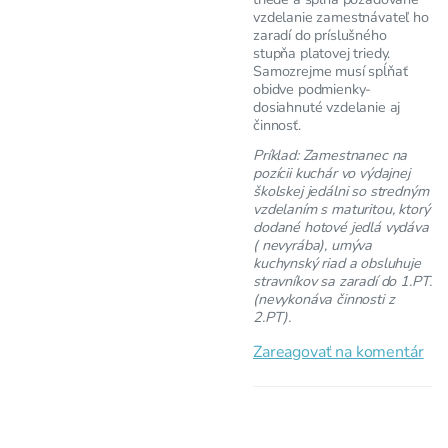
vzdelanie zamestnávateľ ho
zaradí do príslušného
stupňa platovej triedy.
Samozrejme musí spĺňať
obidve podmienky-
dosiahnuté vzdelanie aj
činnosť.
Príklad: Zamestnanec na
pozícii kuchár vo výdajnej
školskej jedálni so stredným
vzdelaním s maturitou, ktorý
dodané hotové jedlá vydáva
( nevyrába), umýva
kuchynský riad a obsluhuje
stravníkov sa zaradí do 1.PT.
(nevykonáva činnosti z
2.PT).
Zareagovať na komentár