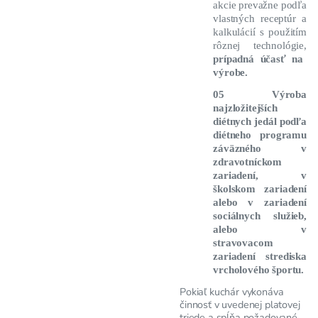
akcie prevažne podľa
vlastných receptúr a
kalkulácií s použitím
rôznej technológie,
prípadná účasť na
výrobe.
05 Výroba
najzložitejších
diétnych jedál podľa
diétneho programu
záväzného v
zdravotníckom
zariadení, v
školskom zariadení
alebo v zariadení
sociálnych služieb,
alebo v
stravovacom
zariadení strediska
vrcholového športu.
Pokiaľ kuchár vykonáva
činnosť v uvedenej platovej
triede a spĺňa požadované