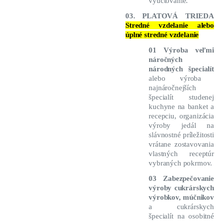
vyúčtovanie.
03. PLATOVÁ TRIEDA
Stredné vzdelanie alebo
úplné stredné vzdelanie
01 Výroba veľmi
náročných
národných špecialít
alebo výroba
najnáročnejších
špecialít studenej
kuchyne na banket a
recepciu, organizácia
výroby jedál na
slávnostné príležitosti
vrátane zostavovania
vlastných receptúr
vybraných pokrmov.
03 Zabezpečovanie
výroby cukrárskych
výrobkov, múčnikov
a cukrárskych
špecialít na osobitné