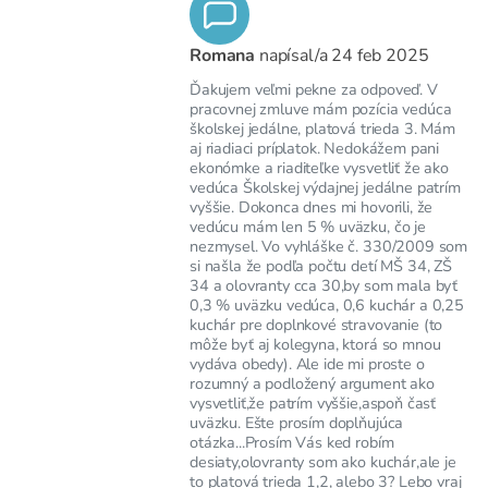
Romana
napísal/a
24 feb 2025
Ďakujem veľmi pekne za odpoveď. V
pracovnej zmluve mám pozícia vedúca
školskej jedálne, platová trieda 3. Mám
aj riadiaci príplatok. Nedokážem pani
ekonómke a riaditeľke vysvetliť že ako
vedúca Školskej výdajnej jedálne patrím
vyššie. Dokonca dnes mi hovorili, že
vedúcu mám len 5 % uväzku, čo je
nezmysel. Vo vyhláške č. 330/2009 som
si našla že podľa počtu detí MŠ 34, ZŠ
34 a olovranty cca 30,by som mala byť
0,3 % uväzku vedúca, 0,6 kuchár a 0,25
kuchár pre doplnkové stravovanie (to
môže byť aj kolegyna, ktorá so mnou
vydáva obedy). Ale ide mi proste o
rozumný a podložený argument ako
vysvetliť,že patrím vyššie,aspoň časť
uväzku. Ešte prosím doplňujúca
otázka...Prosím Vás ked robím
desiaty,olovranty som ako kuchár,ale je
to platová trieda 1,2, alebo 3? Lebo vraj