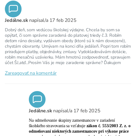
Jedálne.sk
napísal/a
17 feb 2025
Dobrý deň, som vedúcou školskej výdajne. Chcela by som sa
opýtať, či som správne zaradená do platovej triedy č.3. Robím
deťom ráno desiaty, vydávam obedy (ktoré sú k nám dovezené),
chystám olovranty. Umývam na konci dňa jedáleň. Popri tom robím
priraďujem platby, objednávky, zmluvy. Vydokladovávám dotácie,
robím mesačnú uzávierku. Mám hmotnú zodpovednosť, spravujem
účet ŠJ,atď...Prosím Vás je moje zaradenie správne? Ďakujem
Zareagovať na komentár
Jedálne.sk
napísal/a
17 feb 2025
Na odmeňovanie skupiny zamestnancov v zariadení
školského stravovania sa vzťahuje
zákon č. 553/2003 Z. z. o
odmeňovaní niektorých zamestnancov pri výkone práce