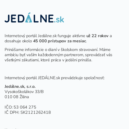
Internetový portál Jedálne.sk funguje aktívne
už 22 rokov
a
dosahuje okolo
45 000 prístupov za mesiac
.
Prinášame informácie o dianí v školskom stravovaní. Máme
ambíciu byť vaším každodenným partnerom, sprevádzať vás
všetkými zákutiami, ktoré práca v jedálni prináša.
Internetový portál JEDÁLNE.sk prevádzkuje spoločnosť:
Jedálne.sk, s.r.o.
Vysokoškolákov 33/B
010 08 Žilina
IČO: 53 064 275
IČ DPH: SK2121262418