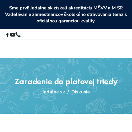
Sme prví! Jedalne.sk získali akreditáciu MŠVV a M SR
Vzdelávanie zamestnancov školského stravovania teraz s
oficiálnou garanciou kvality.
Zaradenie do platovej triedy
Jedálne.sk
/
Diskusia