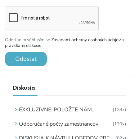
Odosláním súhlasím so
Zásadami ochrany osobných údajov
a
pravidlami diskusie
.
Odoslať
Diskusia
EXKLUZÍVNE: POLOŽTE NÁM
(138x)
OTÁZKU
Odporúčané počty zamestnancov
(130x)
DISKUSIA K NÁVRHU OBEDOV PRE
(82x)