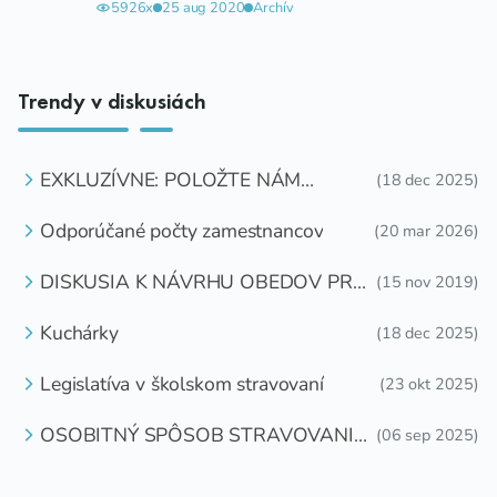
5926x
25 aug 2020
Archív
Trendy v diskusiách
EXKLUZÍVNE: POLOŽTE NÁM
(18 dec 2025)
OTÁZKU
Odporúčané počty zamestnancov
(20 mar 2026)
DISKUSIA K NÁVRHU OBEDOV PRE
(15 nov 2019)
DETI ZDARMA
Kuchárky
(18 dec 2025)
Legislatíva v školskom stravovaní
(23 okt 2025)
OSOBITNÝ SPÔSOB STRAVOVANIA
(06 sep 2025)
DETÍ A ŽIAKOV V ŠKOLSKOM
ZARIADENÍ