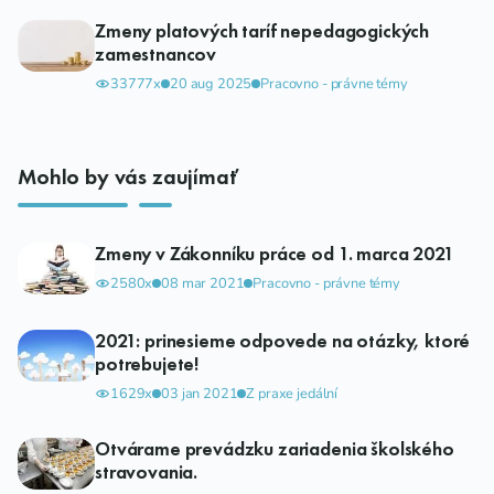
Zmeny platových taríf nepedagogických
zamestnancov
33777x
20 aug 2025
Pracovno - právne témy
Mohlo by vás zaujímať
Zmeny v Zákonníku práce od 1. marca 2021
2580x
08 mar 2021
Pracovno - právne témy
2021: prinesieme odpovede na otázky, ktoré
potrebujete!
1629x
03 jan 2021
Z praxe jedální
Otvárame prevádzku zariadenia školského
stravovania.