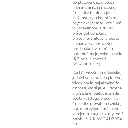
do platovej triedy podľa
najnáročnejšej pracovnej
činnosti z hľadiska jej
zložitosti, fyzickej záťaže a
psychickej záťaže, ktorú má
vykonávať podľa druhu
práce dohodnutej v
pracovnej zmluve, a podľa
splnenia kvalifikačných
predpokladov, ktoré sú
potrebné na jej vykonávanie
(§ 5 ods. 1 zákon č.
553/2003 Z. z.).
Kuchár vo výdajnej školskej
jedálni sa zaradí do platovej
triedy podľa najnáročnejšej
činnosti, ktorá je je uvedená
v príslušnej platovej triede
podľa katalógu pracovných
činností s prevahou fyzickej
práce pri výkone práce vo
verejnom záujme, ktorý tvorí
prílohu č. 2 k NV 341/2004
Z.z.