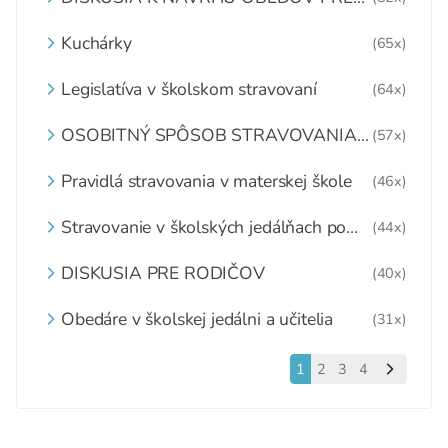
DETI ZDARMA
Kuchárky
(65x)
Legislatíva v školskom stravovaní
(64x)
OSOBITNÝ SPÔSOB STRAVOVANIA
(57x)
DETÍ A ŽIAKOV V ŠKOLSKOM
ZARIADENÍ
Pravidlá stravovania v materskej škole
(46x)
Stravovanie v školských jedálňach po
(44x)
1.6.2020
DISKUSIA PRE RODIČOV
(40x)
Obedáre v školskej jedálni a učitelia
(31x)
1
2
3
4