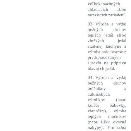
veľkokapacitných
chladiacich alebo
mraziacich zariadení.
03 Výroba a výdaj
bežných druhov
teplých jedál alebo
zložitých jedál
studenej kuchyne a
výroba polotovarov z
predspracovaných
surovín na prípravu
hlavných jedál.
04 Výroba a výdaj
bežných druhov
múčnikov a
cukrárskych
výrobkov (napr.
koláče, bábovky,
vianočky), výroba
teplých múčnikov
(napr. šišky, ovocné
nákypy), hromadná