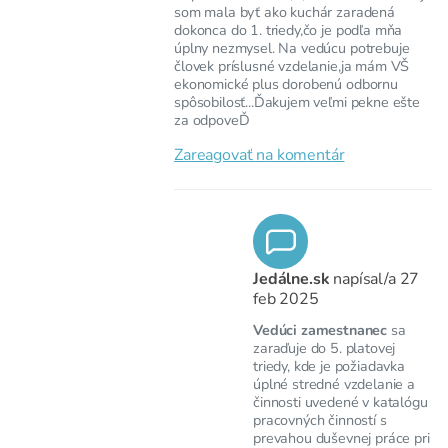
som mala byť ako kuchár zaradená
dokonca do 1. triedy,čo je podľa mňa
úplny nezmysel. Na vedúcu potrebuje
človek príslusné vzdelanie,ja mám VŠ
ekonomické plus dorobenú odbornu
spôsobilosť...Ďakujem veľmi pekne ešte
za odpoveĎ
Zareagovať na komentár
Jedálne.sk
napísal/a
27
feb 2025
Vedúci zamestnanec
sa
zaraďuje do 5. platovej
triedy, kde je požiadavka
úplné stredné vzdelanie a
činnosti uvedené v katalógu
pracovných činností s
prevahou duševnej práce pri