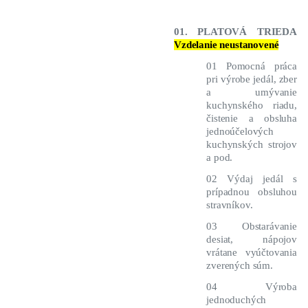
01. PLATOVÁ TRIEDA
Vzdelanie neustanovené
01 Pomocná práca
pri výrobe jedál, zber
a umývanie
kuchynského riadu,
čistenie a obsluha
jednoúčelových
kuchynských strojov
a pod.
02 Výdaj jedál s
prípadnou obsluhou
stravníkov.
03 Obstarávanie
desiat, nápojov
vrátane vyúčtovania
zverených súm.
04 Výroba
jednoduchých