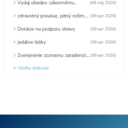
Vydaj obedov zákonnému
(06 máj 2026)
zástupcovi
zdravotný preukaz, pitný režim,
(08 apr 2026)
zážitkové varenie
Dotácie na podporu stravy
(08 apr 2026)
jedálne lístky
(08 apr 2026)
Zverejnenie zoznamu zaradených
(08 apr 2026)
detí a nezaradených detí na
webovom sídle
Všetky diskusie