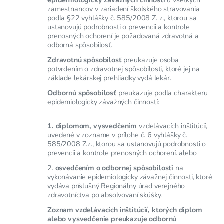
zamestnancov v zariadení školského stravovania
podľa §22 vyhlášky č. 585/2008 Z. z., ktorou sa
ustanovujú podrobnosti o prevencii a kontrole
prenosných ochorení je požadovaná zdravotná a
odborná spôsobilosť.
Zdravotnú spôsobilosť
preukazuje osoba
potvrdením o zdravotnej spôsobilosti, ktoré jej na
základe lekárskej prehliadky vydá lekár.
Odbornú spôsobilosť
preukazuje podľa charakteru
epidemiologicky závažných činností:
1. diplomom, vysvedčením
vzdelávacích inštitúcií,
uvedené v zozname v prílohe č. 6 vyhlášky č.
585/2008 Z.z., ktorou sa ustanovujú podrobnosti o
prevencii a kontrole prenosných ochorení. alebo
2.
osvedčením o odbornej spôsobilosti
na
vykonávanie epidemiologicky závažnej činnosti, ktoré
vydáva príslušný Regionálny úrad verejného
zdravotníctva po absolvovaní skúšky.
Zoznam vzdelávacích inštitúcií, ktorých diplom
alebo vysvedčenie preukazuje odbornú