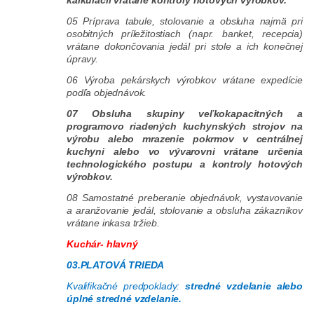
05 Príprava tabule, stolovanie a obsluha najmä pri
osobitných príležitostiach (napr. banket, recepcia)
vrátane dokončovania jedál pri stole a ich konečnej
úpravy.
06 Výroba pekárskych výrobkov vrátane expedície
podľa objednávok.
07 Obsluha skupiny veľkokapacitných a
programovo riadených kuchynských strojov na
výrobu alebo mrazenie pokrmov v centrálnej
kuchyni alebo vo vývarovni vrátane určenia
technologického postupu a kontroly hotových
výrobkov.
08 Samostatné preberanie objednávok, vystavovanie
a aranžovanie jedál, stolovanie a obsluha zákazníkov
vrátane inkasa tržieb.
Kuchár- hlavný
03.PLATOVÁ TRIEDA
Kvalifikačné predpoklady:
stredné vzdelanie alebo
úplné stredné vzdelanie.