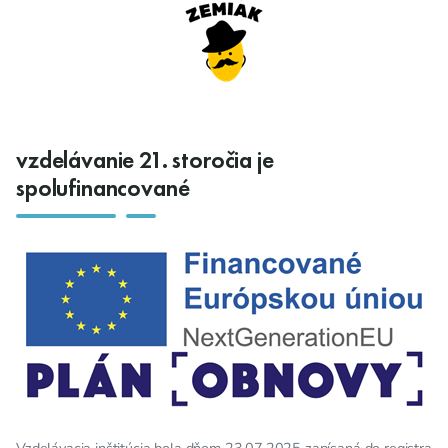
vzdelávanie 21. storočia je
spolufinancované
Vzdelávacia inštitúcia bola dňom 23.07.2025 zapísaná do registra