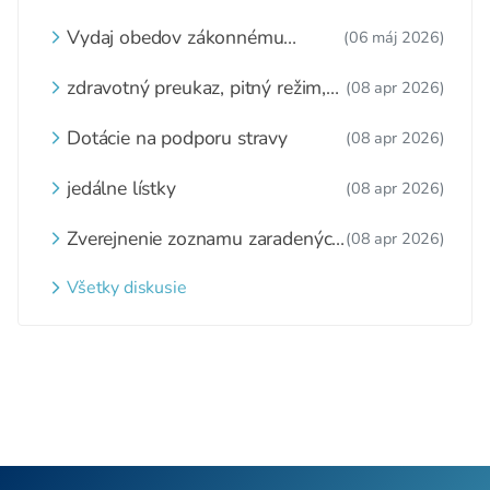
Vydaj obedov zákonnému
(06 máj 2026)
zástupcovi
zdravotný preukaz, pitný režim,
(08 apr 2026)
zážitkové varenie
Dotácie na podporu stravy
(08 apr 2026)
jedálne lístky
(08 apr 2026)
Zverejnenie zoznamu zaradených
(08 apr 2026)
detí a nezaradených detí na
webovom sídle
Všetky diskusie