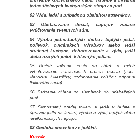
jednoúčelových kuchynských strojov a pod.
02 Výdaj jedál s prípadnou obsluhou stravníkov.
03 Obstarávanie desiat, nápojov vrátane
vyúčtovania zverených súm.
04 Výroba jednoduchých druhov teplých jedál,
polievok, cukrárskych výrobkov alebo jedál
studenej kuchyne, dohotovovanie a výdaj jedál
alebo rôznych príloh k hlavným jedlám.
05 Ručné vaľkanie cesta na chlieb a ručné
vyhotovovanie náročnejších druhov pečiva (napr.
vianočka, hviezdičky, ozdobovanie koláčov, príprava
lístkového cesta).
06 Sádzanie chleba zo slamienok do priebežných
pecí.
07 Samostatný predaj tovaru a jedál v bufete s
úpravou jedla na tanieri, výroba a výdaj teplých alebo
nealkoholických nápojov.
08 Obsluha stravníkov v jedálni.
Kuchár