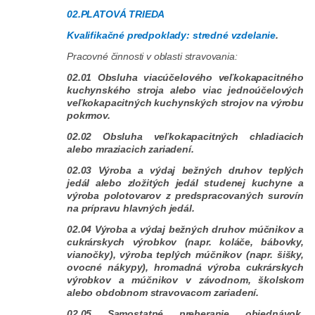
02.PLATOVÁ TRIEDA
Kvalifikačné predpoklady: stredné vzdelanie
.
Pracovné činnosti v oblasti stravovania:
02.01 Obsluha viacúčelového veľkokapacitného
kuchynského stroja alebo viac jednoúčelových
veľkokapacitných kuchynských strojov na výrobu
pokrmov.
02.02 Obsluha veľkokapacitných chladiacich
alebo mraziacich zariadení.
02.03 Výroba a výdaj bežných druhov teplých
jedál alebo zložitých jedál studenej kuchyne a
výroba polotovarov z predspracovaných surovín
na prípravu hlavných jedál.
02.04 Výroba a výdaj bežných druhov múčnikov a
cukrárskych výrobkov (napr. koláče, bábovky,
vianočky), výroba teplých múčnikov (napr. šišky,
ovocné nákypy), hromadná výroba cukrárskych
výrobkov a múčnikov v závodnom, školskom
alebo obdobnom stravovacom zariadení.
02.05 Samostatné preberanie objednávok,