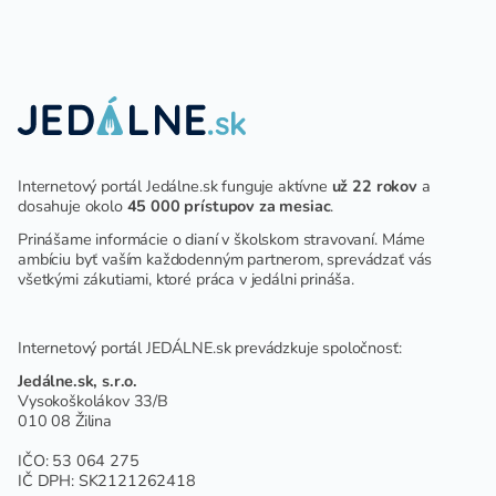
DETÍ A ŽIAKOV V ŠKOLSKOM
ZARIADENÍ
Internetový portál Jedálne.sk funguje aktívne
už 22 rokov
a
dosahuje okolo
45 000 prístupov za mesiac
.
Prinášame informácie o dianí v školskom stravovaní. Máme
ambíciu byť vaším každodenným partnerom, sprevádzať vás
všetkými zákutiami, ktoré práca v jedálni prináša.
Internetový portál JEDÁLNE.sk prevádzkuje spoločnosť:
Jedálne.sk, s.r.o.
Vysokoškolákov 33/B
010 08 Žilina
IČO: 53 064 275
IČ DPH: SK2121262418