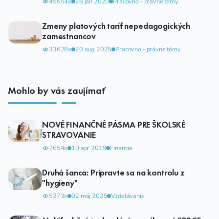
45654x
28 jan 2020
Pracovno - právne témy
Zmeny platových taríf nepedagogických
zamestnancov
33628x
20 aug 2025
Pracovno - právne témy
Mohlo by vás zaujímať
NOVÉ FINANČNÉ PÁSMA PRE ŠKOLSKÉ
STRAVOVANIE
7654x
10 apr 2019
Financie
Druhá šanca: Pripravte sa na kontrolu z
"hygieny"
5273x
02 máj 2025
Vzdelávanie