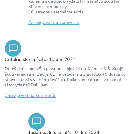
ktorému akreditáciu vydalo Ministerstvo školstva
Slovenskej republiky
16. stredná veterinárna škola.
Zareagovať na komentár
Jedálne.sk
napísal/a
10 dec 2024
Dobrý deň, sme MŠ s právnou subjektivitou. Máme v MŠ výdajňu
školskej jedálne. Detí je 61 na celodennú prevádzku+9 dospelých
stravníkov. Stravu nám dovážajú. Koľko zamestnancov má mať
táto výdajňa? Ďakujem.
Zareagovať na komentár
Jedálne.sk
napísal/a
10 dec 2024