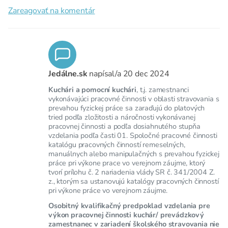
Zareagovať na komentár
Jedálne.sk
napísal/a
20 dec 2024
Kuchári a pomocní kuchári
, t.j. zamestnanci
vykonávajúci pracovné činnosti v oblasti stravovania s
prevahou fyzickej práce sa zaraďujú do platových
tried podľa zložitosti a náročnosti vykonávanej
pracovnej činnosti a podľa dosiahnutého stupňa
vzdelania podľa časti 01. Spoločné pracovné činnosti
katalógu pracovných činností remeselných,
manuálnych alebo manipulačných s prevahou fyzickej
práce pri výkone prace vo verejnom záujme, ktorý
tvorí prílohu č. 2 nariadenia vlády SR č. 341/2004 Z.
z., ktorým sa ustanovujú katalógy pracovných činností
pri výkone práce vo verejnom záujme.
Osobitný kvalifikačný predpoklad vzdelania pre
výkon pracovnej činnosti kuchár/ prevádzkový
zamestnanec v zariadení školského stravovania nie