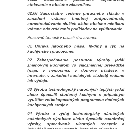
stolovanie a obsluha zákazníkov.
02.06 Samostatné vedenie príručného skladu v
zariadení vrátane hmotnej zodpovednosti,
sprostredkúvanie služieb alebo obsluha minibaru
vrátane odovzdávania podkladov na vyúčtovanie.
Pracovné činnosti v oblasti stravovania:
01 Úprava jatočného mäsa, hydiny a rýb na
kuchynské spracovanie.
02 Zabezpečovanie postupov výroby jedál
zmenovým kuchárom vo viaczmennej prevádzke
(napr. v nemocnici, v domove mládeže, v
internáte, v zariadení sociálnych služieb) vrátane
ich výdaja.
03 Výroba technologicky náročných teplých jedál
alebo špecialít studenej kuchyne s prípadným
využitím veľkokapacitných programovo riadených
kuchynských strojov.
04 Výroba a výdaj technologicky náročných
cukrárskych výrobkov alebo špecialít cukrárskej
výroby, spracúvanie vlastných receptúr a
kalkulácií vrátane kontroly hotových výrobkov.