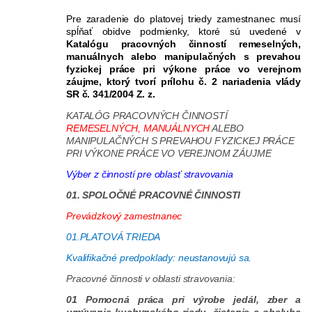
Pre zaradenie do platovej triedy zamestnanec musí
spĺňať obidve podmienky, ktoré sú uvedené v
Katalógu
pracovných činností remeselných,
manuálnych alebo manipulačných s prevahou
fyzickej práce pri výkone práce vo verejnom
záujme, ktorý tvorí prílohu č. 2 nariadenia vlády
SR č. 341/2004 Z. z.
KATALÓG PRACOVNÝCH ČINNOSTÍ
REMESELNÝCH, MANUÁLNYCH
ALEBO
MANIPULAČNÝCH S PREVAHOU FYZICKEJ PRÁCE
PRI VÝKONE PRÁCE VO VEREJNOM ZÁUJME
Výber z činností pre oblasť stravovania
01. SPOLOČNÉ PRACOVNÉ ČINNOSTI
Prevádzkový zamestnanec
01.PLATOVÁ TRIEDA
Kvalifikačné predpoklady: neustanovujú sa.
Pracovné činnosti v oblasti stravovania:
01 Pomocná práca pri výrobe jedál, zber a
umývanie kuchynského riadu, čistenie a obsluha