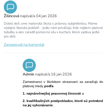
Žilincová
napísal/a
04 jan 2026
Dobrý deň, sme materská škola s právnou subjektivitou. Máme
výdajnú školskú jedáleň - jedlo nám privážajú. Kde nájdem platové
tabuľky a ako zaradiť pomocnú silu v kuchyni, ktorá vydáva jedlá
pre deti.
Zareagovať na komentár
Admin
napísal/a
16 jan 2026
Zamestnanci v školskom stravovaní sa zaraďujú do
platovej triedy
podľa
1. najnáročnejšej pracovnej činnosti
a
2. kvalifikačných predpokladov, ktoré sú potrebné
na jej vykonávanie
.