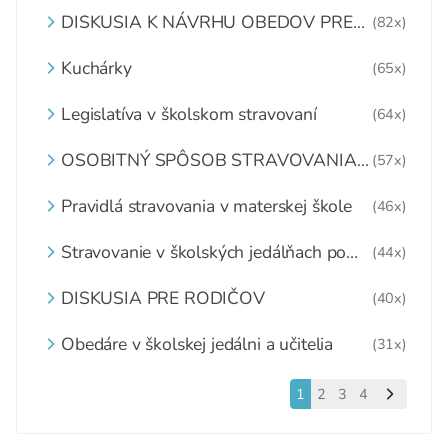
DISKUSIA K NÁVRHU OBEDOV PRE
(82x)
DETI ZDARMA
Kuchárky
(65x)
Legislatíva v školskom stravovaní
(64x)
OSOBITNÝ SPÔSOB STRAVOVANIA
(57x)
DETÍ A ŽIAKOV V ŠKOLSKOM
ZARIADENÍ
Pravidlá stravovania v materskej škole
(46x)
Stravovanie v školských jedálňach po
(44x)
1.6.2020
DISKUSIA PRE RODIČOV
(40x)
Obedáre v školskej jedálni a učitelia
(31x)
1
2
3
4