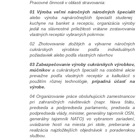
Pracovné činnosti v oblasti stravovania:
01 Výroba veľmi náročných národných špecialít
alebo výroba najnáročnejších špecialít studenej
kuchyne na banket a recepciu, organizácia výroby
jedál na slávnostné príležitosti vrátane zostavovania
vlastných receptúr vybraných pokrmov.
02 Zhotovovanie zložitých a výtvarne náročných
cukrárskych výrobkov podľa individuálnych
požiadaviek alebo podľa vlastných návrhov.
03 Zabezpečovanie výroby cukrárskych výrobkov,
múčnikov
a cukrárskych špecialít na osobitné akcie
prevažne podľa vlastných receptúr a kalkulácií s
použitím rôznej technológie,
prípadná účasť na
výrobe.
04 Organizovanie práce obsluhujúcich zamestnancov
pri zahraničných návštevách (napr. hlava štátu,
predseda a podpredseda parlamentu, predseda a
podpredseda vlády, minister, generálny tajomník OSN,
generálny tajomník NATO) vo vybranom zariadení,
uvádzanie hostí na miesta pri stole, preberanie a
realizácia najzložitejších objednávok s poradenskou
službou.