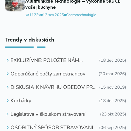
Multifunkčné technológie – výkonné SRDCE
vašej kuchyne
1123x
12 sep 2025
Gastrotechnológie
Trendy v diskusiách
EXKLUZÍVNE: POLOŽTE NÁM
(18 dec 2025)
OTÁZKU
Odporúčané počty zamestnancov
(20 mar 2026)
DISKUSIA K NÁVRHU OBEDOV PRE
(15 nov 2019)
DETI ZDARMA
Kuchárky
(18 dec 2025)
Legislatíva v školskom stravovaní
(23 okt 2025)
OSOBITNÝ SPÔSOB STRAVOVANIA
(06 sep 2025)