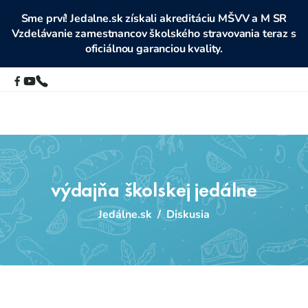
Sme prví! Jedalne.sk získali akreditáciu MŠVV a M SR
Vzdelávanie zamestnancov školského stravovania teraz s
oficiálnou garanciou kvality.
výdajňa školskej jedálne
Jedálne.sk
/
Diskusia