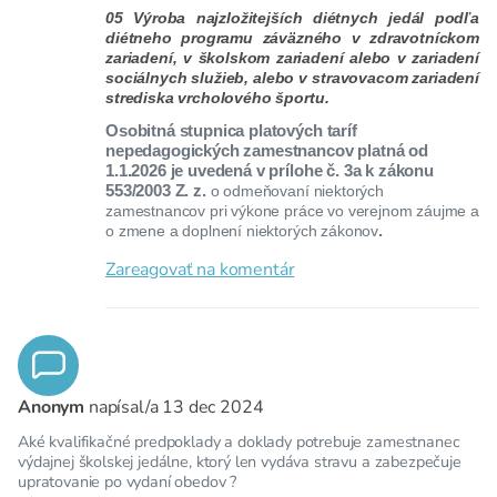
05 Výroba najzložitejších diétnych jedál podľa
diétneho programu záväzného v zdravotníckom
zariadení, v školskom zariadení alebo v zariadení
sociálnych služieb, alebo v stravovacom zariadení
strediska vrcholového športu.
Osobitná stupnica platových taríf
nepedagogických zamestnancov platná od
1.1.2026 je uvedená v prílohe č. 3a k zákonu
553/2003 Z. z.
o odmeňovaní niektorých
zamestnancov pri výkone práce vo verejnom záujme a
o zmene a doplnení niektorých zákonov
.
Zareagovať na komentár
Anonym
napísal/a
13 dec 2024
Aké kvalifikačné predpoklady a doklady potrebuje zamestnanec
výdajnej školskej jedálne, ktorý len vydáva stravu a zabezpečuje
upratovanie po vydaní obedov ?