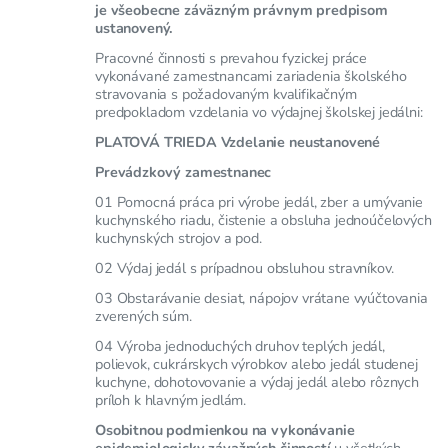
je všeobecne záväzným právnym predpisom
ustanovený.
Pracovné činnosti s prevahou fyzickej práce
vykonávané zamestnancami zariadenia školského
stravovania s požadovaným kvalifikačným
predpokladom vzdelania vo výdajnej školskej jedálni:
PLATOVÁ TRIEDA Vzdelanie neustanovené
Prevádzkový zamestnanec
01 Pomocná práca pri výrobe jedál, zber a umývanie
kuchynského riadu, čistenie a obsluha jednoúčelových
kuchynských strojov a pod.
02 Výdaj jedál s prípadnou obsluhou stravníkov.
03 Obstarávanie desiat, nápojov vrátane vyúčtovania
zverených súm.
04 Výroba jednoduchých druhov teplých jedál,
polievok, cukrárskych výrobkov alebo jedál studenej
kuchyne, dohotovovanie a výdaj jedál alebo rôznych
príloh k hlavným jedlám.
Osobitnou podmienkou na vykonávanie
epidemiologicky závažných činností
u všetkých