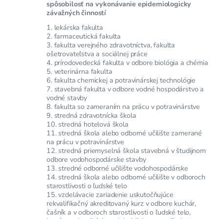
spôsobilosť na vykonávanie epidemiologicky
závažných činností
1. lekárska fakulta
2. farmaceutická fakulta
3. fakulta verejného zdravotníctva, fakulta
ošetrovateľstva a sociálnej práce
4. prírodovedecká fakulta v odbore biológia a chémia
5. veterinárna fakulta
6. fakulta chemickej a potravinárskej technológie
7. stavebná fakulta v odbore vodné hospodárstvo a
vodné stavby
8. fakulta so zameraním na prácu v potravinárstve
9. stredná zdravotnícka škola
10. stredná hotelová škola
11. stredná škola alebo odborné učilište zamerané
na prácu v potravinárstve
12. stredná priemyselná škola stavebná v študijnom
odbore vodohospodárske stavby
13. stredné odborné učilište vodohospodárske
14. stredná škola alebo odborné učilište v odboroch
starostlivosti o ľudské telo
15. vzdelávacie zariadenie uskutočňujúce
rekvalifikačný akreditovaný kurz v odbore kuchár,
čašník a v odboroch starostlivosti o ľudské telo,