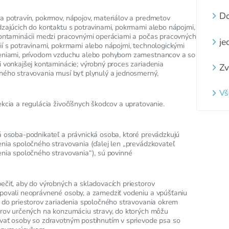
pi
zá
Do
a potravín, pokrmov, nápojov, materiálov a predmetov
st
dzajúcich do kontaktu s potravinami, pokrmami alebo nápojmi,
kontaminácii medzi pracovnými operáciami a počas pracovných
je
ií s potravinami, pokrmami alebo nápojmi, technologickými
eniami, prívodom vzduchu alebo pohybom zamestnancov a so
i vonkajšej kontaminácie; výrobný proces zariadenia
Zv
ného stravovania musí byť plynulý a jednosmerný,
z
za
Vš
ne
ekcia a regulácia živočíšnych škodcov a upratovanie.
na
á osoba-podnikateľ a právnická osoba, ktoré prevádzkujú
enia spoločného stravovania (ďalej len „prevádzkovateľ
enia spoločného stravovania“), sú povinné
ečiť, aby do výrobných a skladovacích priestorov
povali neoprávnené osoby, a zamedziť vodeniu a vpúšťaniu
t do priestorov zariadenia spoločného stravovania okrem
orov určených na konzumáciu stravy, do ktorých môžu
vať osoby so zdravotným postihnutím v sprievode psa so