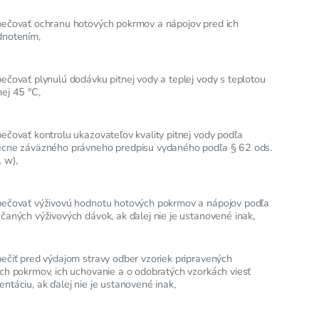
ečovať ochranu hotových pokrmov a nápojov pred ich
notením,
ečovať plynulú dodávku pitnej vody a teplej vody s teplotou
ej 45 °C,
ečovať kontrolu ukazovateľov kvality pitnej vody podľa
cne záväzného právneho predpisu vydaného podľa § 62 ods.
. w),
ečovať výživovú hodnotu hotových pokrmov a nápojov podľa
čaných výživových dávok, ak ďalej nie je ustanovené inak,
ečiť pred výdajom stravy odber vzoriek pripravených
ch pokrmov, ich uchovanie a o odobratých vzorkách viesť
ntáciu, ak ďalej nie je ustanovené inak,