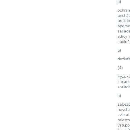
a)
ochran
prichá
proti 
operác
zariad
zdrojm
spoloč
b)
dezinf
(4)
Fyzick
zariad
zariad
a)
zabezp
nevstu
zviera
priest
vstupo