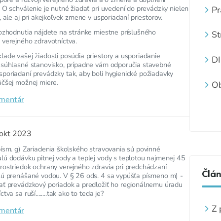
Ž
 O schválenie je nutné žiadať pri uvedení do prevádzky nielen
Pr
Z
 ale aj pri akejkoľvek zmene v usporiadaní priestorov.
ma
rozhodnutia nájdete na stránke miestne príslušného
St
 verejného zdravotníctva.
je
ade vašej žiadosti posúdia priestory a usporiadanie
D
 súhlasné stanovisko, prípadne vám odporučia stavebné
poriadaní prevádzky tak, aby boli hygienické požiadavky
äčšej možnej miere.
Ob
uč
omentár
okt 2023
ísm. g) Zariadenia školského stravovania sú povinné
lú dodávku pitnej vody a teplej vody s teplotou najmenej 45
rostriedok ochrany verejného zdravia pri predchádzaní
Člá
sú prenášané vodou. V § 26 ods. 4 sa vypúšťa písmeno m) -
ať prevádzkový poriadok a predložiť ho regionálnemu úradu
va sa ruší........tak ako to teda je?
Z 
omentár