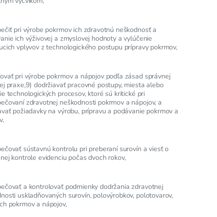
lnym výcvikom,
ečiť pri výrobe pokrmov ich zdravotnú neškodnosť a
anie ich výživovej a zmyslovej hodnoty a vylúčenie
ucich vplyvov z technologického postupu prípravy pokrmov,
ovať pri výrobe pokrmov a nápojov podľa zásad správnej
ej praxe,9) dodržiavať pracovné postupy, miesta alebo
e technologických procesov, ktoré sú kritické pri
ečovaní zdravotnej neškodnosti pokrmov a nápojov, a
avať požiadavky na výrobu, prípravu a podávanie pokrmov a
v,
ečovať sústavnú kontrolu pri preberaní surovín a viesť o
nej kontrole evidenciu počas dvoch rokov,
ečovať a kontrolovať podmienky dodržania zdravotnej
nosti uskladňovaných surovín, polovýrobkov, polotovarov,
ch pokrmov a nápojov,