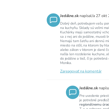
Jedálne.sk
napísal/a
27 okt
Dobrý deň, potrebujem vašu po
na kuchyňu. Sklady sú veľmi mali
Kuchárky majú samostatný vchod
sa z nej ani do jedálne, museli
Nemajú tam šatňu ani dennú mies
miesto na stôl, na ktorom by hl
alebo zákon v ktorom je dané 
našla len rozdelenie kuchyne, a
do jedálne a tiež, či je potreb
Monika.
Zareagovať na komentár
Jedálne.sk
napís
Pre uvedenie priest
je potrebné predlož
regionálnemu úrad
Z. z. o ochrane, po