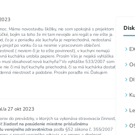
 2023
Disk
moc. Máme novostavbu škôlky, nie som spokojná s projektom
čké, bojím sa toho že mi tam nevojde ani regál a nie ešte ja.
, čo je v poriadku ale kuchyňa je nepriechodná, nedostanú
 by prejsť po vonku čo sa nesmie v pracovnom oblečení.
E
tnosť ( neviem či je to ešte povinnosť), v kuchyni nemajú
N
avná kuchárka urobila papiere. Prosím Vás je nejaká vyhláška
čo musí obsahovať nová kuchyňa? Vo vyhláške 533/2007 som
Od
le nie či má byť kuchyňa priechodná, či sa má kuchárka dostať
za
ná denná miestnosť a podobne. Prosím poraďte mi. Ďakujem
D
O
Z
Ku
al/a
27 okt 2023
Le
st
orov do prevádzky, v ktorých sa vykonáva stravovacia činnosť,
iť
žiadosť na posúdenie miestne príslušnému
O
u verejného zdravotníctva
podľa §52 zákona č. 355/2007
S
dpore a rozvoji verejného zdravia a o zmene a doplnení