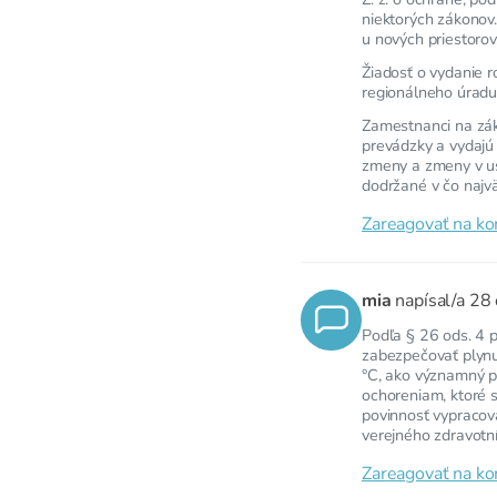
niektorých zákonov.
u nových priestorov,
Žiadosť o vydanie 
regionálneho úradu
Zamestnanci na zákl
prevádzky a vydajú
zmeny a zmeny v us
dodržané v čo najv
Zareagovať na k
mia
napísal/a
28 
Podľa § 26 ods. 4 p
zabezpečovať plynu
°C, ako významný p
ochoreniam, ktoré 
povinnosť vypracov
verejného zdravotníct
Zareagovať na k