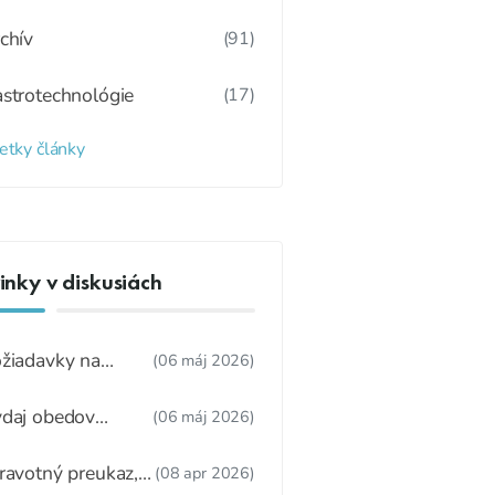
chív
(91)
strotechnológie
(17)
etky články
nky v diskusiách
žiadavky na
(06 máj 2026)
dúcu ŠJ
daj obedov
(06 máj 2026)
ákonnému
stupcovi
ravotný preukaz,
(08 apr 2026)