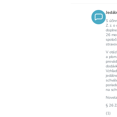
Jedál
S účin
Z. z. 
doplne
26 men
spoloč
stravo
V otáz
a písm
prevád
dodávk
Vzhľad
jedáln
schvál
poriad
na sch
Novela
§ 26 Z
(1)