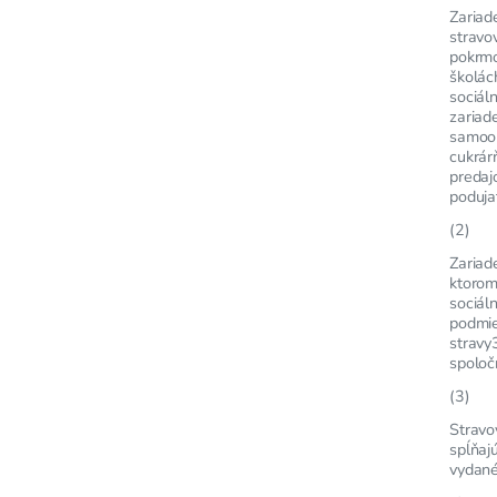
Zariad
stravo
pokrmo
školác
sociál
zariad
samoob
cukrár
predaj
poduja
(2)
Zariade
ktorom
sociáln
podmie
stravy
spoloč
(3)
Stravo
spĺňaj
vydané