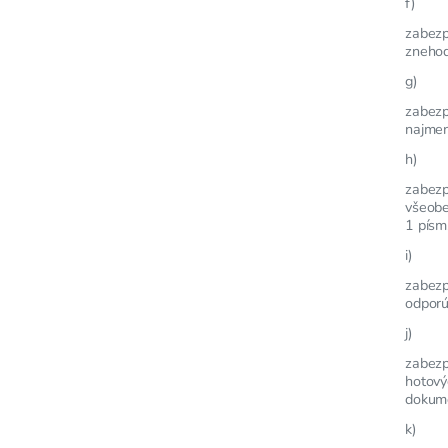
f)
zabezp
znehod
g)
zabezp
najmen
h)
zabezp
všeobe
1 písm
i)
zabezp
odporú
j)
zabezp
hotový
dokume
k)