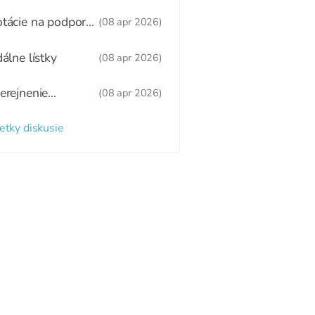
tný režim,
žitkové varenie
tácie na podporu
(08 apr 2026)
ravy
dálne lístky
(08 apr 2026)
erejnenie
(08 apr 2026)
oznamu
radených detí a
etky diskusie
zaradených detí
 webovom sídle