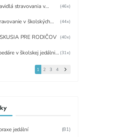
IAKOV V ŠKOLSKOM
avidlá stravovania v
(46x)
ARIADENÍ
terskej škole
ravovanie v školských
(44x)
dálňach po 1.6.2020
ISKUSIA PRE RODIČOV
(40x)
edáre v školskej jedálni a
(31x)
itelia
1
2
3
4
nky
praxe jedální
(81)