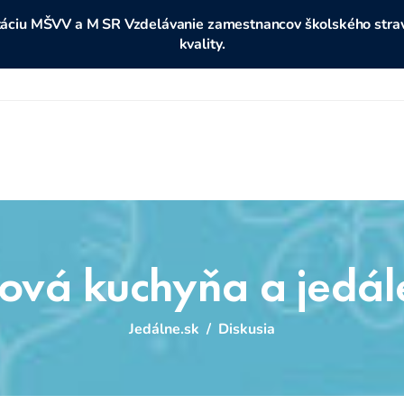
ditáciu MŠVV a M SR Vzdelávanie zamestnancov školského stravo
kvality.
ová kuchyňa a jedál
Jedálne.sk
/
Diskusia