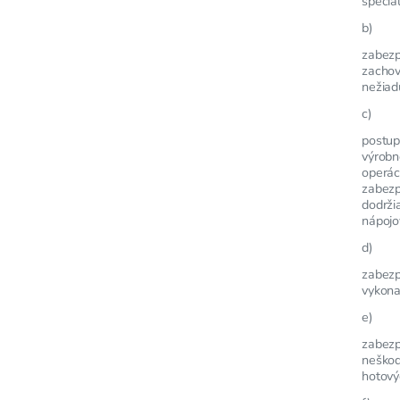
špeciá
b)
zabezp
zachov
nežiad
c)
postup
výrobn
operáci
zabezp
dodrži
nápojo
d)
zabezp
vykona
e)
zabezp
neškod
hotový