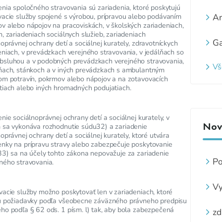
enia spoločného stravovania sú zariadenia, ktoré poskytujú
Ar
vacie služby spojené s výrobou, prípravou alebo podávaním
v alebo nápojov na pracoviskách, v školských zariadeniach,
h, zariadeniach sociálnych služieb, zariadeniach
Ga
noprávnej ochrany detí a sociálnej kurately, zdravotníckych
eniach, v prevádzkach verejného stravovania, v jedálňach so
sluhou a v podobných prevádzkach verejného stravovania,
Vš
ňach, stánkoch a v iných prevádzkach s ambulantným
om potravín, pokrmov alebo nápojov a na zotavovacích
tiach alebo iných hromadných podujatiach.
nie sociálnoprávnej ochrany detí a sociálnej kurately, v
Novi
 sa vykonáva rozhodnutie súdu32) a zariadenie
oprávnej ochrany detí a sociálnej kurately, ktoré utvára
nky na prípravu stravy alebo zabezpečuje poskytovanie
33) sa na účely tohto zákona nepovažuje za zariadenie
Po
ného stravovania.
ve
Vy
vacie služby možno poskytovať len v zariadeniach, ktoré
z
ú požiadavky podľa všeobecne záväzného právneho predpisu
zá
ho podľa § 62 ods. 1 písm. l) tak, aby bola zabezpečená
zd