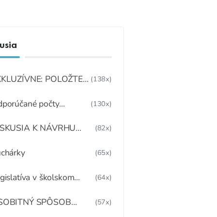
usia
XKLUZÍVNE: POLOŽTE
(138x)
ÁM OTÁZKU
porúčané počty
(130x)
mestnancov
ISKUSIA K NÁVRHU
(82x)
BEDOV PRE DETI
DARMA
chárky
(65x)
gislatíva v školskom
(64x)
ravovaní
SOBITNÝ SPÔSOB
(57x)
TRAVOVANIA DETÍ A