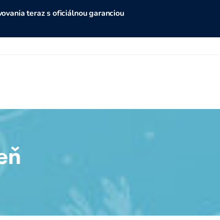
vania teraz s oficiálnou garanciou
eň