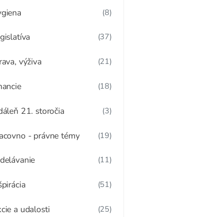
giena
(8)
gislatíva
(37)
rava, výživa
(21)
nancie
(18)
dáleň 21. storočia
(3)
acovno - právne témy
(19)
delávanie
(11)
špirácia
(51)
cie a udalosti
(25)