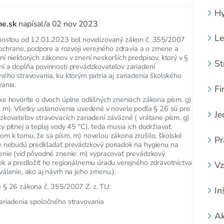
Hy
ne.sk
napísal/a
02 nov 2023
Le
nosťou od 12.01.2023 bol novelizovaný zákon č. 355/2007
o ochrane, podpore a rozvoji verejného zdravia a o zmene a
ní niektorých zákonov v znení neskorších predpisov, ktorý v §
St
í a dopĺňa povinnosti prevádzkovateľov zariadení
ného stravovania, ku ktorým patria aj zariadenia školského
vania.
Fi
ke hovoríte o dvoch úplne odlišných zneniach zákona písm. g)
. m). Všetky ustanovenia uvedené v novele podľa § 26 sú pre
Je
zkovateľov stravovacích zariadení záväzné ( vrátane písm. g)
y pitnej a teplej vody 45 °C), teda musia ich dodržiavať.
om k tomu, že sa písm. m) novelou zákona zrušilo, školské
Pr
e nebudú predkladať prevádzkový poriadok na hygienu na
enie (viď pôvodné znenie: m) vypracovať prevádzkový
ok a predložiť ho regionálnemu úradu verejného zdravotníctva
Vz
válenie, ako aj návrh na jeho zmenu.).
 § 26 zákona č. 355/2007 Z. z. TU:
In
ariadenia spoločného stravovania
Ak