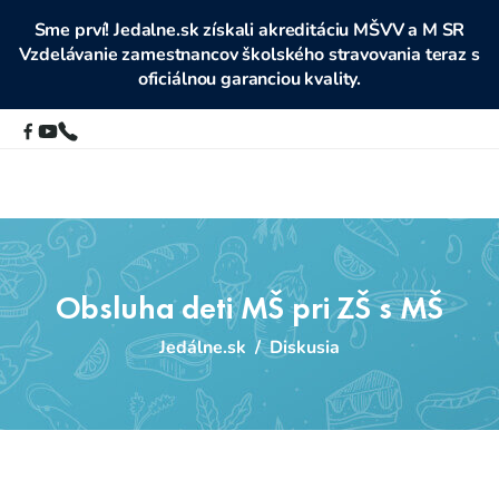
Sme prví! Jedalne.sk získali akreditáciu MŠVV a M SR
Vzdelávanie zamestnancov školského stravovania teraz s
oficiálnou garanciou kvality.
Obsluha deti MŠ pri ZŠ s MŠ
Jedálne.sk
/
Diskusia