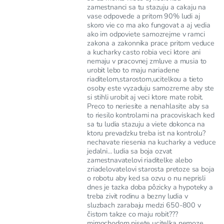
zamestnanci sa tu stazuju a cakaju na
vase odpovede a pritom 90% ludi aj
skoro vie co ma ako fungovat a aj vedia
ako im odpoviete samozrejme v ramci
zakona a zakonnika prace pritom veduce
a kucharky casto robia veci ktore ani
nemaju v pracovnej zmluve a musia to
urobit lebo to maju nariadene
riaditelom,starostom,ucitelkou a tieto
osoby este vyzaduju samozreme aby ste
si stihli urobit aj veci ktore mate robit.
Preco to neriesite a nenahlasite aby sa
to riesilo kontrolami na pracoviskach ked
sa tu ludia stazuju a viete dokonca na
ktoru prevadzku treba ist na kontrolu?
nechavate riesenia na kucharky a veduce
jedalni... ludia sa boja ozvat
zamestnavatelovi riaditelke alebo
zriadelovatelovi starosta pretoze sa boja
o robotu aby ked sa ozvu o nu neprisli
dnes je tazka doba pôzicky a hypoteky a
treba zivit rodinu a bezny ludia v
sluzbach zarabaju medzi 650-800 v
čistom takze co maju robit???
mimochodom pisete ucitelka nemoze