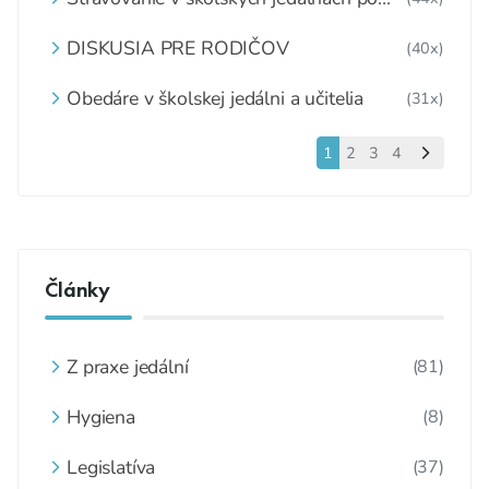
1.6.2020
DISKUSIA PRE RODIČOV
(40x)
Obedáre v školskej jedálni a učitelia
(31x)
1
2
3
4
Články
Z praxe jedální
(81)
Hygiena
(8)
Legislatíva
(37)