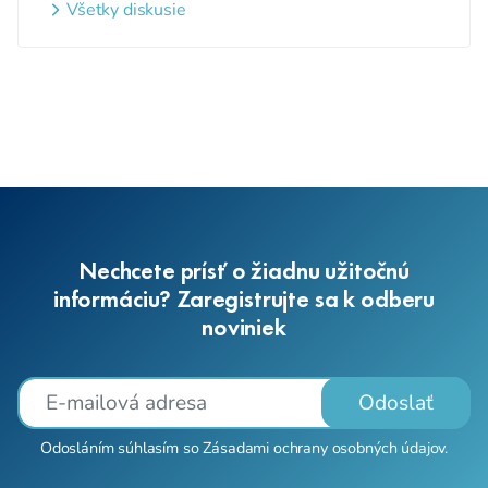
webovom sídle
Všetky diskusie
Nechcete prísť o žiadnu užitočnú
informáciu? Zaregistrujte sa k odberu
noviniek
Odoslať
Odosláním súhlasím so
Zásadami ochrany osobných údajov
.