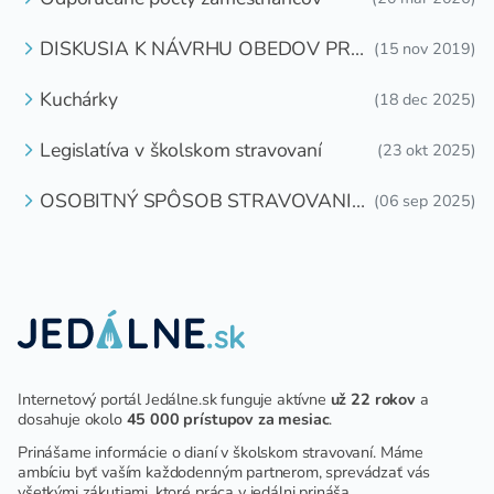
DISKUSIA K NÁVRHU OBEDOV PRE
(15 nov 2019)
DETI ZDARMA
Kuchárky
(18 dec 2025)
Legislatíva v školskom stravovaní
(23 okt 2025)
OSOBITNÝ SPÔSOB STRAVOVANIA
(06 sep 2025)
DETÍ A ŽIAKOV V ŠKOLSKOM
ZARIADENÍ
Internetový portál Jedálne.sk funguje aktívne
už 22 rokov
a
dosahuje okolo
45 000 prístupov za mesiac
.
Prinášame informácie o dianí v školskom stravovaní. Máme
ambíciu byť vaším každodenným partnerom, sprevádzať vás
všetkými zákutiami, ktoré práca v jedálni prináša.