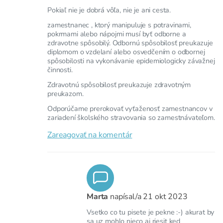
Pokiaľ nie je dobrá vôľa, nie je ani cesta.
zamestnanec , ktorý manipuluje s potravinami,
pokrmami alebo nápojmi musí byť odborne a
zdravotne spôsobilý. Odbornú spôsobilosť preukazuje
diplomom o vzdelaní alebo osvedčením o odbornej
spôsobilosti na vykonávanie epidemiologicky závažnej
činnosti.
Zdravotnú spôsobilosť preukazuje zdravotným
preukazom.
Odporúčame prerokovať vyťaženosť zamestnancov v
zariadení školského stravovania so zamestnávateľom.
Zareagovať na komentár
Marta
napísal/a
21 okt 2023
Vsetko co tu pisete je pekne :-) akurat by
sa uz mohlo nieco aj riesit ked