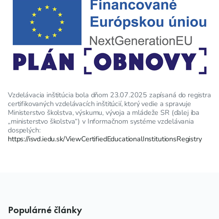
Vzdelávacia inštitúcia bola dňom 23.07.2025 zapísaná do registra
certifikovaných vzdelávacích inštitúcií, ktorý vedie a spravuje
Ministerstvo školstva, výskumu, vývoja a mládeže SR (ďalej iba
„ministerstvo školstva“) v Informačnom systéme vzdelávania
dospelých:
https://isvd.iedu.sk/ViewCertifiedEducationalInstitutionsRegistry
Populárné články