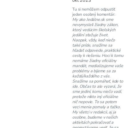
okt 2023
Tu si nemôžem odpustiť
jeden osobný komentár:
My ako Jedálne.sk sme
nevymysleli žiadny zákon,
ktorý vedúcim školských
jedální sťažuje život.
Naopak, vždy, keď niečo
také príde, snažíme sa
hľadať odpovede, praktické
cesty k riešeniu. Hoci k tomu
nemáme žiadny oficiálny
mandát, medializujeme vaše
problémy a bijeme sa za
každú/každého z vás.
Snažíme sa pomáhať, kde to
ide. Občas to ale vyzerá, že
sme jediní, komu niečo vadí,
pretože nikto iný oficiálne
nič nepovie. To sa potom
veci menia pomaly a ťažko.
My všetci v redakcii, aj ja
osobne, budeme v našich
aktivitách pokračovať a
neprestávame veriť, že sa