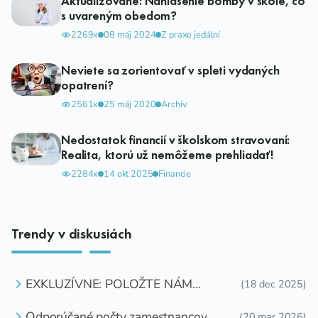
Aktualizované: Nahlásenie bomby v škole, čo
s uvareným obedom?
2269x
08 máj 2024
Z praxe jedální
Neviete sa zorientovať v spleti vydaných
opatrení?
2561x
25 máj 2020
Archív
Nedostatok financií v školskom stravovaní:
Realita, ktorú už nemôžeme prehliadať!
2284x
14 okt 2025
Financie
Trendy v diskusiách
EXKLUZÍVNE: POLOŽTE NÁM
(18 dec 2025)
OTÁZKU
Odporúčané počty zamestnancov
(20 mar 2026)