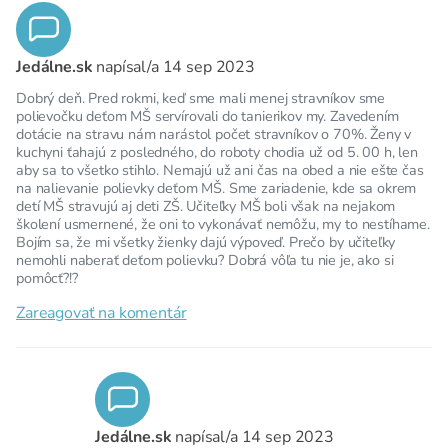
Jedálne.sk
napísal/a
14 sep 2023
Dobrý deň. Pred rokmi, keď sme mali menej stravníkov sme
polievočku deťom MŠ servírovali do tanierikov my. Zavedením
dotácie na stravu nám narástol počet stravníkov o 70%. Ženy v
kuchyni ťahajú z posledného, do roboty chodia už od 5. 00 h, len
aby sa to všetko stihlo. Nemajú už ani čas na obed a nie ešte čas
na nalievanie polievky deťom MŠ. Sme zariadenie, kde sa okrem
detí MŠ stravujú aj deti ZŠ. Učiteľky MŠ boli však na nejakom
školení usmernené, že oni to vykonávať nemôžu, my to nestíhame.
Bojím sa, že mi všetky žienky dajú výpoveď. Prečo by učiteľky
nemohli naberať deťom polievku? Dobrá vôľa tu nie je, ako si
pomôcť?!?
Zareagovať na komentár
Jedálne.sk
napísal/a
14 sep 2023