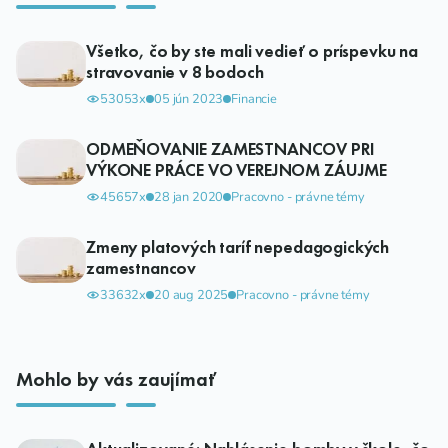
Všetko, čo by ste mali vedieť o príspevku na
stravovanie v 8 bodoch
53053x
05 jún 2023
Financie
ODMEŇOVANIE ZAMESTNANCOV PRI
VÝKONE PRÁCE VO VEREJNOM ZÁUJME
45657x
28 jan 2020
Pracovno - právne témy
Zmeny platových taríf nepedagogických
zamestnancov
33632x
20 aug 2025
Pracovno - právne témy
Mohlo by vás zaujímať