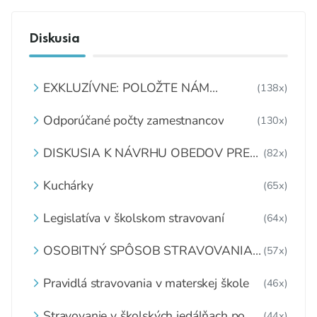
Diskusia
EXKLUZÍVNE: POLOŽTE NÁM
(138x)
OTÁZKU
Odporúčané počty zamestnancov
(130x)
DISKUSIA K NÁVRHU OBEDOV PRE
(82x)
DETI ZDARMA
Kuchárky
(65x)
Legislatíva v školskom stravovaní
(64x)
OSOBITNÝ SPÔSOB STRAVOVANIA
(57x)
DETÍ A ŽIAKOV V ŠKOLSKOM
ZARIADENÍ
Pravidlá stravovania v materskej škole
(46x)
Stravovanie v školských jedálňach po
(44x)