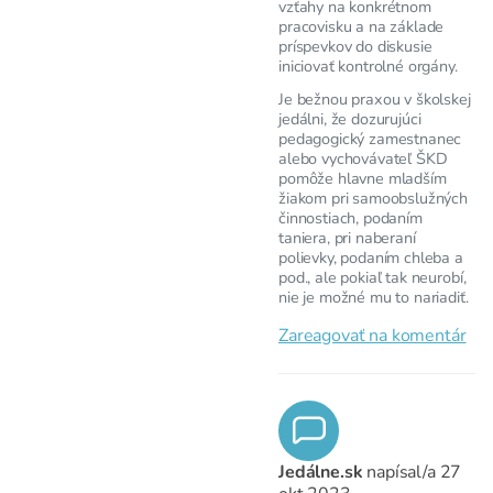
vzťahy na konkrétnom
pracovisku a na základe
príspevkov do diskusie
iniciovať kontrolné orgány.
Je bežnou praxou v školskej
jedálni, že dozurujúci
pedagogický zamestnanec
alebo vychovávateľ ŠKD
pomôže hlavne mladším
žiakom pri samoobslužných
činnostiach, podaním
taniera, pri naberaní
polievky, podaním chleba a
pod., ale pokiaľ tak neurobí,
nie je možné mu to nariadiť.
Zareagovať na komentár
Jedálne.sk
napísal/a
27