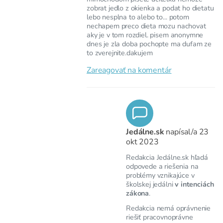
zobrat jedlo z okienka a podat ho dietatu
lebo nesplna to alebo to... potom
nechapem preco dieta mozu nachovat
aky je v tom rozdiel. pisem anonymne
dnes je zla doba pochopte ma dufam ze
to zverejnite.dakujem
Zareagovať na komentár
Jedálne.sk
napísal/a
23
okt 2023
Redakcia Jedálne.sk hľadá
odpovede a riešenia na
problémy vznikajúce v
školskej jedálni
v intenciách
zákona
.
Redakcia nemá oprávnenie
riešiť pracovnoprávne