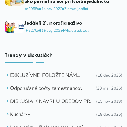
ako pevné hranice pri tvorbe jedálnička
2055x
14 nov 2022
Z praxe jedální
Jedáleň 21. storočia naživo
2270x
15 aug 2023
Akcie a udalosti
Trendy v diskusiách
EXKLUZÍVNE: POLOŽTE NÁM
(18 dec 2025)
OTÁZKU
Odporúčané počty zamestnancov
(20 mar 2026)
DISKUSIA K NÁVRHU OBEDOV PRE
(15 nov 2019)
DETI ZDARMA
Kuchárky
(18 dec 2025)