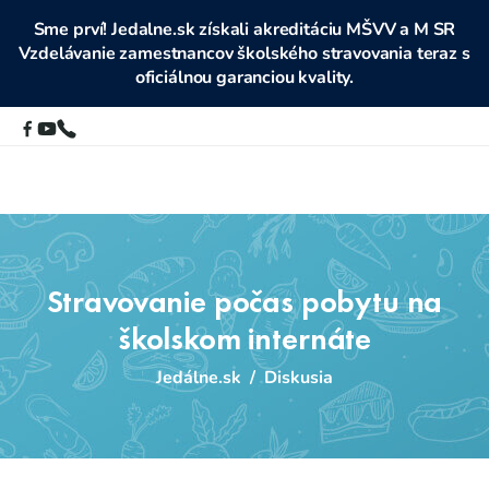
Sme prví! Jedalne.sk získali akreditáciu MŠVV a M SR
Vzdelávanie zamestnancov školského stravovania teraz s
oficiálnou garanciou kvality.
Stravovanie počas pobytu na
školskom internáte
Jedálne.sk
/
Diskusia