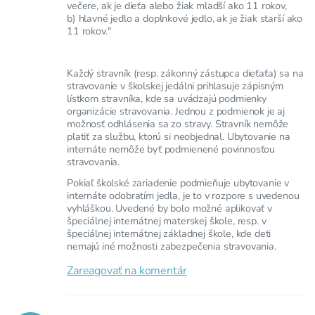
večere, ak je dieťa alebo žiak mladší ako 11 rokov,
b) hlavné jedlo a doplnkové jedlo, ak je žiak starší ako
11 rokov."
Každý stravník (resp. zákonný zástupca dieťaťa) sa na
stravovanie v školskej jedálni prihlasuje zápisným
lístkom stravníka, kde sa uvádzajú podmienky
organizácie stravovania. Jednou z podmienok je aj
možnosť odhlásenia sa zo stravy. Stravník nemôže
platiť za službu, ktorú si neobjednal. Ubytovanie na
internáte nemôže byť podmienené povinnosťou
stravovania.
Pokiaľ školské zariadenie podmieňuje ubytovanie v
internáte odobratím jedla, je to v rozpore s uvedenou
vyhláškou. Uvedené by bolo možné aplikovať v
špeciálnej internátnej materskej škole, resp. v
špeciálnej internátnej základnej škole, kde deti
nemajú iné možnosti zabezpečenia stravovania.
Zareagovať na komentár