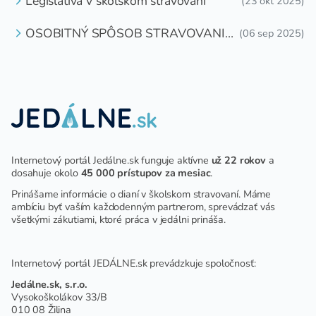
Legislatíva v školskom stravovaní
(23 okt 2025)
OSOBITNÝ SPÔSOB STRAVOVANIA
(06 sep 2025)
DETÍ A ŽIAKOV V ŠKOLSKOM
ZARIADENÍ
Internetový portál Jedálne.sk funguje aktívne
už 22 rokov
a
dosahuje okolo
45 000 prístupov za mesiac
.
Prinášame informácie o dianí v školskom stravovaní. Máme
ambíciu byť vaším každodenným partnerom, sprevádzať vás
všetkými zákutiami, ktoré práca v jedálni prináša.
Internetový portál JEDÁLNE.sk prevádzkuje spoločnosť:
Jedálne.sk, s.r.o.
Vysokoškolákov 33/B
010 08 Žilina