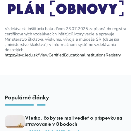
Vzdelávacia inštitúcia bola dňom 23.07.2025 zapísaná do registra
certifikovaných vzdelávacích inštitúcií, ktorý vedie a spravuje
Ministerstvo školstva, výskumu, vývoja a mládeže SR (ďalej iba
„ministerstvo školstva“) v Informačnom systéme vzdelávania
dospelých:
https://isvd.iedu.sk/ViewCertifiedEducationalInstitutionsRegistry
Populárné články
Všetko, čo by ste mali vedieť o príspevku na
stravovanie v 8 bodoch