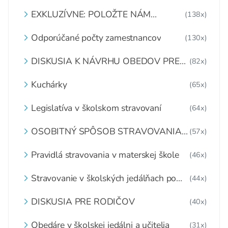
EXKLUZÍVNE: POLOŽTE NÁM
(138x)
OTÁZKU
Odporúčané počty zamestnancov
(130x)
DISKUSIA K NÁVRHU OBEDOV PRE
(82x)
DETI ZDARMA
Kuchárky
(65x)
Legislatíva v školskom stravovaní
(64x)
OSOBITNÝ SPÔSOB STRAVOVANIA
(57x)
DETÍ A ŽIAKOV V ŠKOLSKOM
ZARIADENÍ
Pravidlá stravovania v materskej škole
(46x)
Stravovanie v školských jedálňach po
(44x)
1.6.2020
DISKUSIA PRE RODIČOV
(40x)
Obedáre v školskej jedálni a učitelia
(31x)