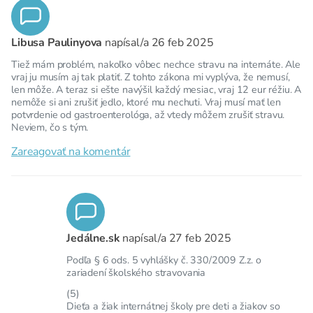
Libusa Paulinyova
napísal/a
26 feb 2025
Tiež mám problém, nakoľko vôbec nechce stravu na internáte. Ale
vraj ju musím aj tak platiť. Z tohto zákona mi vyplýva, že nemusí,
len môže. A teraz si ešte navýšil každý mesiac, vraj 12 eur réžiu. A
nemôže si ani zrušiť jedlo, ktoré mu nechuti. Vraj musí mať len
potvrdenie od gastroenterológa, až vtedy môžem zrušiť stravu.
Neviem, čo s tým.
Zareagovať na komentár
Jedálne.sk
napísal/a
27 feb 2025
Podľa § 6 ods. 5 vyhlášky č. 330/2009 Z.z. o
zariadení školského stravovania
(5)
Dieťa a žiak internátnej školy pre deti a žiakov so