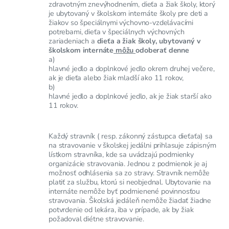
zdravotným znevýhodnením, dieťa a žiak školy, ktorý
je ubytovaný v školskom internáte školy pre deti a
žiakov so špeciálnymi výchovno-vzdelávacími
potrebami, dieťa v špeciálnych výchovných
zariadeniach a
dieťa a žiak školy, ubytovaný v
školskom internáte
môžu
odoberať denne
a)
hlavné jedlo a doplnkové jedlo okrem druhej večere,
ak je dieťa alebo žiak mladší ako 11 rokov,
b)
hlavné jedlo a doplnkové jedlo, ak je žiak starší ako
11 rokov.
Každý stravník ( resp. zákonný zástupca dieťaťa) sa
na stravovanie v školskej jedálni prihlasuje zápisným
lístkom stravníka, kde sa uvádzajú podmienky
organizácie stravovania. Jednou z podmienok je aj
možnosť odhlásenia sa zo stravy. Stravník nemôže
platiť za službu, ktorú si neobjednal. Ubytovanie na
internáte nemôže byť podmienené povinnosťou
stravovania. Školská jedáleň nemôže žiadať žiadne
potvrdenie od lekára, iba v prípade, ak by žiak
požadoval diétne stravovanie.