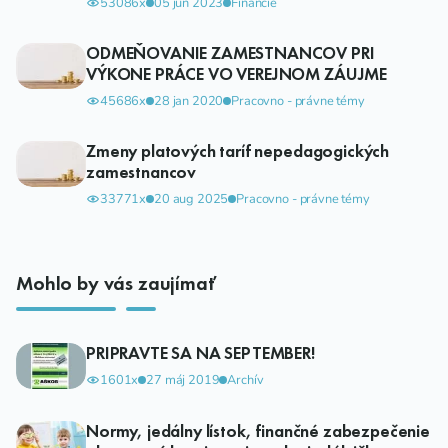
53086x
05 jún 2023
Financie
ODMEŇOVANIE ZAMESTNANCOV PRI
VÝKONE PRÁCE VO VEREJNOM ZÁUJME
45686x
28 jan 2020
Pracovno - právne témy
Zmeny platových taríf nepedagogických
zamestnancov
33771x
20 aug 2025
Pracovno - právne témy
Mohlo by vás zaujímať
PRIPRAVTE SA NA SEPTEMBER!
1601x
27 máj 2019
Archív
Normy, jedálny lístok, finančné zabezpečenie