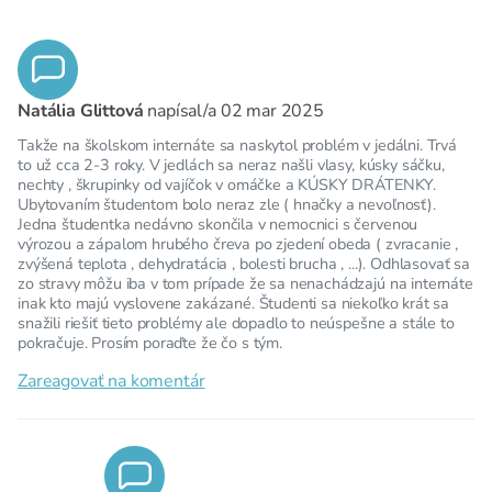
Natália Glittová
napísal/a
02 mar 2025
Takže na školskom internáte sa naskytol problém v jedálni. Trvá
to už cca 2-3 roky. V jedlách sa neraz našli vlasy, kúsky sáčku,
nechty , škrupinky od vajíčok v omáčke a KÚSKY DRÁTENKY.
Ubytovaním študentom bolo neraz zle ( hnačky a nevoľnosť).
Jedna študentka nedávno skončila v nemocnici s červenou
výrozou a zápalom hrubého čreva po zjedení obeda ( zvracanie ,
zvýšená teplota , dehydratácia , bolesti brucha , ...). Odhlasovať sa
zo stravy môžu iba v tom prípade že sa nenachádzajú na internáte
inak kto majú vyslovene zakázané. Študenti sa niekoľko krát sa
snažili riešiť tieto problémy ale dopadlo to neúspešne a stále to
pokračuje. Prosím poraďte že čo s tým.
Zareagovať na komentár