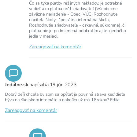
Čo sa týka platby režijných nákladov, je potrebné
vedieť ako platbu určil zriaďovateľ (Všeobecne
záväzné nariadenie - Obec, VÚC; Rozhodnutie
riaditeľa školy- špeciálna internátna škola,
Rozhodnutie zriaďovateľa - cirkevná, súkromná), či
platba nie je podmienená odobratím aj len jedného
jedla v mesiaci.
Zareagovať na komentár
Jedálne.sk
napísal/a
19 jún 2023
Dobrý deň chcela by som sa opýtať je povinná strava keď dieťa
býva na školskom internáte a nakoľko už má 18rokov? Edita
Zareagovať na komentár