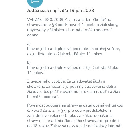
Jedálne.sk
napísal/a
19 jún 2023
Vyhláška 330/2009 Z. z. o zariadení školského
stravovania v §6 ods.5 hovorí, že dieťa a žiak školy,
ubytovaný v školskom internáte môžu odoberať
denne
a)
hlavné jedlo a doplnkové jedlo okrem druhej večere,
ak je dieťa alebo žiak mladší ako 11 rokov,
b)
hlavné jedlo a doplnkové jedlo, ak je žiak starší ako
11 rokov.
Z uvedeného vyplýva, že zriaďovateľ školy a
školského zariadenia je povinný stravovanie detí a
žiakov zabezpečiť v uvedenom rozsahu , dieťa a žiak
ho môže odobrať.
Povinnosť odoberania stravy je ustanovená vyhláškou
č. 75/2023 Z .z. (v §7) pre deti v predškolskom
zariadení vo veku do 6 rokov a zákaz donášania
stravy do zariadenia školského stravovania pre deti
do 18 rokov. Zákaz sa nevzťahuje na školský internát.