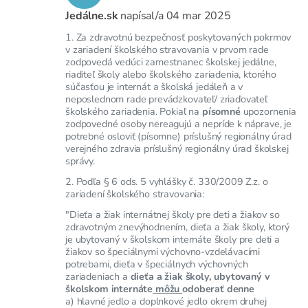
Jedálne.sk
napísal/a
04 mar 2025
1. Za zdravotnú bezpečnosť poskytovaných pokrmov
v zariadení školského stravovania v prvom rade
zodpovedá vedúci zamestnanec školskej jedálne,
riaditeľ školy alebo školského zariadenia, ktorého
súčasťou je internát a školská jedáleň a v
neposlednom rade prevádzkovateľ/ zriaďovateľ
školského zariadenia. Pokiaľ na
písomné
upozornenia
zodpovedné osoby nereagujú a nepríde k náprave, je
potrebné osloviť (písomne) príslušný regionálny úrad
verejného zdravia príslušný regionálny úrad školskej
správy.
2. Podľa § 6 ods. 5 vyhlášky č. 330/2009 Z.z. o
zariadení školského stravovania:
"Dieťa a žiak internátnej školy pre deti a žiakov so
zdravotným znevýhodnením, dieťa a žiak školy, ktorý
je ubytovaný v školskom internáte školy pre deti a
žiakov so špeciálnymi výchovno-vzdelávacími
potrebami, dieťa v špeciálnych výchovných
zariadeniach a
dieťa a žiak školy, ubytovaný v
školskom internáte
môžu
odoberať denne
a) hlavné jedlo a doplnkové jedlo okrem druhej