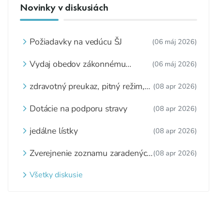
Novinky v diskusiách
Požiadavky na vedúcu ŠJ
(06 máj 2026)
Vydaj obedov zákonnému
(06 máj 2026)
zástupcovi
zdravotný preukaz, pitný režim,
(08 apr 2026)
zážitkové varenie
Dotácie na podporu stravy
(08 apr 2026)
jedálne lístky
(08 apr 2026)
Zverejnenie zoznamu zaradených
(08 apr 2026)
detí a nezaradených detí na
webovom sídle
Všetky diskusie