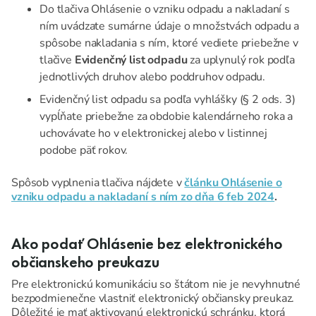
Do tlačiva Ohlásenie o vzniku odpadu a nakladaní s
ním uvádzate sumárne údaje o množstvách odpadu a
spôsobe nakladania s ním, ktoré vediete priebežne v
tlačive
Evidenčný list odpadu
za uplynulý rok podľa
jednotlivých druhov alebo poddruhov odpadu.
Evidenčný list odpadu sa podľa vyhlášky (§ 2 ods. 3)
vypĺňate priebežne za obdobie kalendárneho roka a
uchovávate ho v elektronickej alebo v listinnej
podobe päť rokov.
Spôsob vyplnenia tlačiva nájdete v
článku Ohlásenie o
vzniku odpadu a nakladaní s ním zo dňa 6 feb 2024
.
Ako podať Ohlásenie bez elektronického
občianskeho preukazu
Pre elektronickú komunikáciu so štátom nie je nevyhnutné
bezpodmienečne vlastniť elektronický občiansky preukaz.
Dôležité je mať aktivovanú elektronickú schránku, ktorá