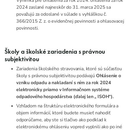
Výnimka pre ohlásenia za rok 2024: ohlásenia za rok
2024 zaslané najneskôr do 31. marca 2025 sa
považujú za odoslané v súlade s vyhláškou č.
366/2015 Z. z. o evidenčnej povinnosti a ohlasovacej
povinnosti.
Školy a školské zariadenia s právnou
subjektivitou
Zariadenia školského stravovania, ktoré sú súčasťou
školy s právnou subjektivitou podávajú
Ohlásenie o
vzniku odpadu a nakladaní s ním za rok 2024
elektronicky priamo v Informačnom systéme
odpadového hospodárstva (ďalej len „ ISOH“).
Vzhľadom na štruktúru elektronického formulára a
objem informácií, ktoré budete musieť nahodiť
odporúčame, aby ste si tlačivo ako podklad k
elektronickému ohláseniu vopred vyplnili ako po iné