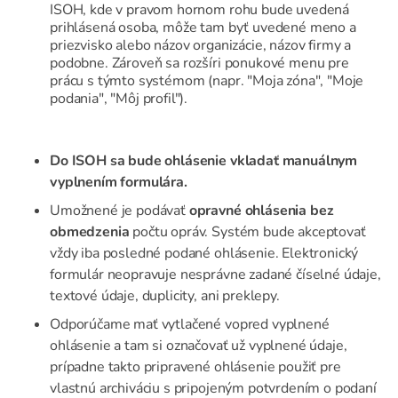
ISOH, kde v pravom hornom rohu bude uvedená
prihlásená osoba, môže tam byť uvedené meno a
priezvisko alebo názov organizácie, názov firmy a
podobne. Zároveň sa rozšíri ponukové menu pre
prácu s týmto systémom (napr. "Moja zóna", "Moje
podania", "Môj profil").
Do ISOH sa bude ohlásenie vkladať manuálnym
vyplnením formulára.
Umožnené je podávať
opravné ohlásenia bez
obmedzenia
počtu opráv. Systém bude akceptovať
vždy iba posledné podané ohlásenie. Elektronický
formulár neopravuje nesprávne zadané číselné údaje,
textové údaje, duplicity, ani preklepy.
Odporúčame mať vytlačené vopred vyplnené
ohlásenie a tam si označovať už vyplnené údaje,
prípadne takto pripravené ohlásenie použiť pre
vlastnú archiváciu s pripojeným potvrdením o podaní