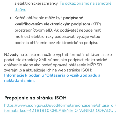
z elektronickej schránky.
Tu odkaz priamo na samotné
tlačivo
Každé ohlásenie môže byť
podpísané
kvalifikovaným elektronickým podpisom
(KEP)
prostredníctvom eID. Ak podávateľ nebude mať
možnosť elektronicky podpisovať, využije voľbu
podania ohlásenie bez elektronického podpisu.
Návody
na to ako manuálne vyplniť formulár ohlásenia, ako
podať elektronický XML súbor, ako podpísať elektronické
ohlásenie alebo ako podať opravné ohlásenie MŽP SR
zverejnilo a aktualizuje ich na web stránke ISOH:
Informácie k podaniu "Ohlásenia o vzniku odpadu a
nakladaní s ním.
Prepojenie na stránku ISOH
https://www.isoh.gov.sk/uvod/formulare/ohlasenie/ohlase_o
formularkod=42181810.OHLASENIE_O_VZNIKU_ODPADU