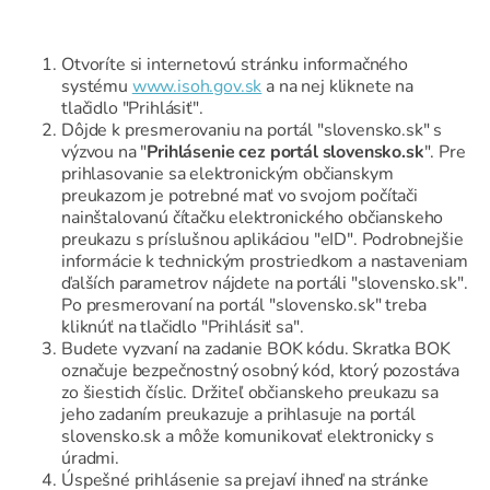
Otvoríte si internetovú stránku informačného
systému
www.isoh.gov.sk
a na nej kliknete na
tlačidlo "Prihlásiť".
Dôjde k presmerovaniu na portál "slovensko.sk" s
výzvou na "
Prihlásenie cez portál slovensko.sk
". Pre
prihlasovanie sa elektronickým občianskym
preukazom je potrebné mať vo svojom počítači
nainštalovanú čítačku elektronického občianskeho
preukazu s príslušnou aplikáciou "eID". Podrobnejšie
informácie k technickým prostriedkom a nastaveniam
ďalších parametrov nájdete na portáli "slovensko.sk".
Po presmerovaní na portál "slovensko.sk" treba
kliknúť na tlačidlo "Prihlásiť sa".
Budete vyzvaní na zadanie BOK kódu. Skratka BOK
označuje bezpečnostný osobný kód, ktorý pozostáva
zo šiestich číslic. Držiteľ občianskeho preukazu sa
jeho zadaním preukazuje a prihlasuje na portál
slovensko.sk a môže komunikovať elektronicky s
úradmi.
Úspešné prihlásenie sa prejaví ihneď na stránke