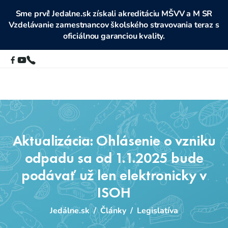
Sme prví! Jedalne.sk získali akreditáciu MŠVV a M SR
Vzdelávanie zamestnancov školského stravovania teraz s
oficiálnou garanciou kvality.
Aktualizácia: Ohlásenie o vzniku
odpadu sa od 1.1.2025 bude
podávať už len elektronicky v
ISOH
Jedálne.sk
/
Články
/
Legislatíva