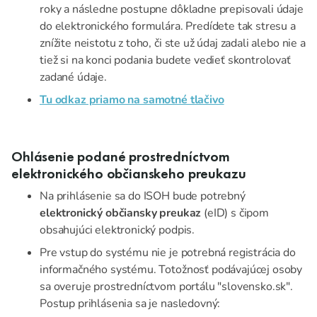
roky a následne postupne dôkladne prepisovali údaje
do elektronického formulára. Predídete tak stresu a
znížite neistotu z toho, či ste už údaj zadali alebo nie a
tiež si na konci podania budete vedieť skontrolovať
zadané údaje.
Tu odkaz priamo na samotné tlačivo
Ohlásenie podané prostredníctvom
elektronického občianskeho preukazu
Na prihlásenie sa do ISOH bude potrebný
elektronický občiansky preukaz
(eID) s čipom
obsahujúci elektronický podpis.
Pre vstup do systému nie je potrebná registrácia do
informačného systému. Totožnosť podávajúcej osoby
sa overuje prostredníctvom portálu "slovensko.sk".
Postup prihlásenia sa je nasledovný: