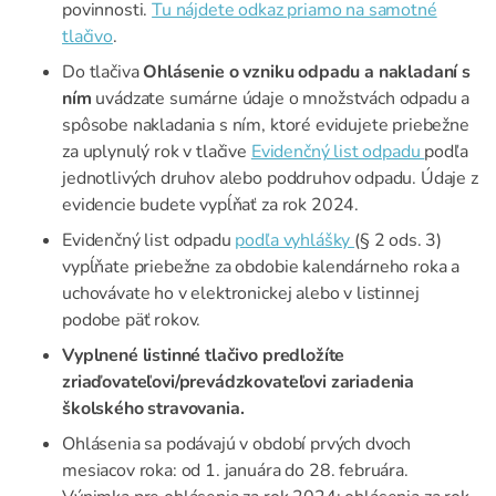
povinnosti.
Tu nájdete odkaz priamo na samotné
tlačivo
.
Do tlačiva
Ohlásenie o vzniku odpadu a nakladaní s
ním
uvádzate sumárne údaje o množstvách odpadu a
spôsobe nakladania s ním, ktoré evidujete priebežne
za uplynulý rok v tlačive
Evidenčný list odpadu
podľa
jednotlivých druhov alebo poddruhov odpadu. Údaje z
evidencie budete vypĺňať za rok 2024.
Evidenčný list odpadu
podľa vyhlášky
(§ 2 ods. 3)
vypĺňate priebežne za obdobie kalendárneho roka a
uchovávate ho v elektronickej alebo v listinnej
podobe päť rokov.
Vyplnené listinné tlačivo predložíte
zriaďovateľovi/prevádzkovateľovi zariadenia
školského stravovania.
Ohlásenia sa podávajú v období prvých dvoch
mesiacov roka: od 1. januára do 28. februára.