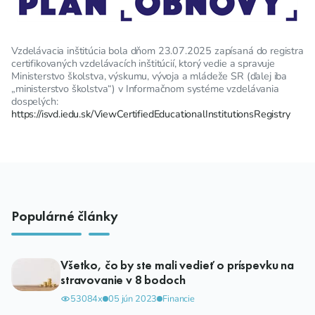
Vzdelávacia inštitúcia bola dňom 23.07.2025 zapísaná do registra
certifikovaných vzdelávacích inštitúcií, ktorý vedie a spravuje
Ministerstvo školstva, výskumu, vývoja a mládeže SR (ďalej iba
„ministerstvo školstva“) v Informačnom systéme vzdelávania
dospelých:
https://isvd.iedu.sk/ViewCertifiedEducationalInstitutionsRegistry
Populárné články
Všetko, čo by ste mali vedieť o príspevku na
stravovanie v 8 bodoch
53084x
05 jún 2023
Financie