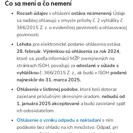
Čo sa mení a čo nemení
Rozsah údajov
v ohlásení
ostáva nezmenený.
Údaje
sa naďalej ohlasujú v zmysle prílohy č. 2 vyhlášky č.
366/2015 Z. z. o evidenčnej povinnosti a ohlasovacej
povinnosti.
Lehota
pre elektronické podanie ohlásenia ostáva
28. február. Výnimkou sú ohlásenia za rok 2024
,
ktoré sa, podľa informácií MŽP zverejnených na
stránkach ISOH, považujú za
odoslané v súlade s
vyhláškou
č. 366/2015 Z. z., ak budú v ISOH
podané
najneskôr do 31. marca 2025.
Ohlásenia v listinnej podobe
, ktoré boli doteraz
zasielané príslušným okresným úradom,
nebudú od
1. januára 2025 akceptované
a budú zasielané späť
ich odosielateľom.
Ohlásenie o vzniku odpadu a nakladaní
s ním
podávate bez ohľadu na ich množstvo. Odpad, pri