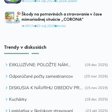
1137x
16 sep 2022
Z praxe jedální
Škody na potravinách a stravovanie v čase
mimoriadnej situácie „CORONA“
2917x
20 máj 2020
Archív
Trendy v diskusiách
EXKLUZÍVNE: POLOŽTE NÁM
(18 dec 2025)
OTÁZKU
Odporúčané počty zamestnancov
(20 mar 2026)
DISKUSIA K NÁVRHU OBEDOV PRE
(15 nov 2019)
DETI ZDARMA
Kuchárky
(18 dec 2025)
Legislatíva v školskom stravovaní
(23 okt 2025)