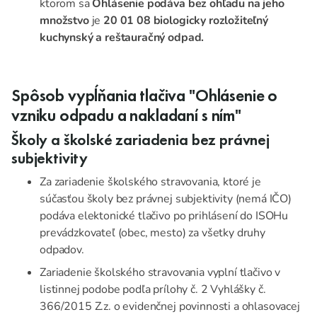
ktorom sa
Ohlásenie podáva bez ohľadu na jeho
množstvo
je
20 01 08 biologicky rozložiteľný
kuchynský a reštauračný odpad.
Spôsob vypĺňania tlačiva "Ohlásenie o
vzniku odpadu a nakladaní s ním"
Školy a školské zariadenia bez právnej
subjektivity
Za zariadenie školského stravovania, ktoré je
súčasťou školy bez právnej subjektivity (nemá IČO)
podáva elektonické tlačivo po prihlásení do ISOHu
prevádzkovateľ (obec, mesto) za všetky druhy
odpadov.
Zariadenie školského stravovania vyplní tlačivo v
listinnej podobe podľa prílohy č. 2 Vyhlášky č.
366/2015 Z.z. o evidenčnej povinnosti a ohlasovacej