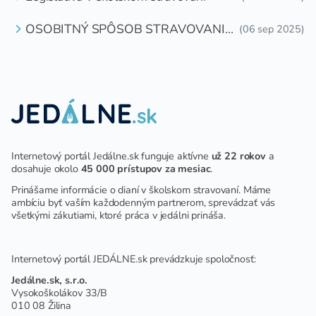
OSOBITNÝ SPÔSOB STRAVOVANIA
(06 sep 2025)
DETÍ A ŽIAKOV V ŠKOLSKOM
ZARIADENÍ
Internetový portál Jedálne.sk funguje aktívne
už 22 rokov
a
dosahuje okolo
45 000 prístupov za mesiac
.
Prinášame informácie o dianí v školskom stravovaní. Máme
ambíciu byť vaším každodenným partnerom, sprevádzať vás
všetkými zákutiami, ktoré práca v jedálni prináša.
Internetový portál JEDÁLNE.sk prevádzkuje spoločnosť:
Jedálne.sk, s.r.o.
Vysokoškolákov 33/B
010 08 Žilina