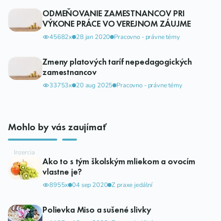
ODMEŇOVANIE ZAMESTNANCOV PRI
VÝKONE PRÁCE VO VEREJNOM ZÁUJME
45682x
28 jan 2020
Pracovno - právne témy
Zmeny platových taríf nepedagogických
zamestnancov
33753x
20 aug 2025
Pracovno - právne témy
Mohlo by vás zaujímať
Ako to s tým školským mliekom a ovocím
vlastne je?
8955x
04 sep 2020
Z praxe jedální
Polievka Miso a sušené slivky