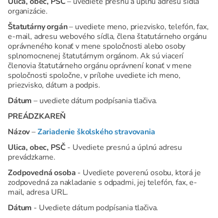
Ulica, obec, PSČ
– uvediete presnú a úplnú adresu sídla
organizácie.
Štatutárny orgán
– uvediete meno, priezvisko, telefón, fax,
e-mail, adresu webového sídla, člena štatutárneho orgánu
oprávneného konať v mene spoločnosti alebo osoby
splnomocnenej štatutárnym orgánom. Ak sú viacerí
členovia štatutárneho orgánu oprávnení konať v mene
spoločnosti spoločne, v prílohe uvediete ich meno,
priezvisko, dátum a podpis.
Dátum
– uvediete dátum podpísania tlačiva.
PREÁDZKAREŇ
Názov
–
Zariadenie školského stravovania
Ulica, obec, PSČ
- Uvediete presnú a úplnú adresu
prevádzkarne.
Zodpovedná osoba
- Uvediete poverenú osobu, ktorá je
zodpovedná za nakladanie s odpadmi, jej telefón, fax, e-
mail, adresa URL.
Dátum
- Uvediete dátum podpísania tlačiva.