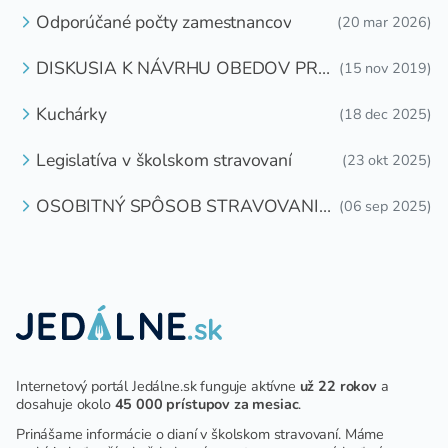
Odporúčané počty zamestnancov
(20 mar 2026)
DISKUSIA K NÁVRHU OBEDOV PRE
(15 nov 2019)
DETI ZDARMA
Kuchárky
(18 dec 2025)
Legislatíva v školskom stravovaní
(23 okt 2025)
OSOBITNÝ SPÔSOB STRAVOVANIA
(06 sep 2025)
DETÍ A ŽIAKOV V ŠKOLSKOM
ZARIADENÍ
Internetový portál Jedálne.sk funguje aktívne
už 22 rokov
a
dosahuje okolo
45 000 prístupov za mesiac
.
Prinášame informácie o dianí v školskom stravovaní. Máme