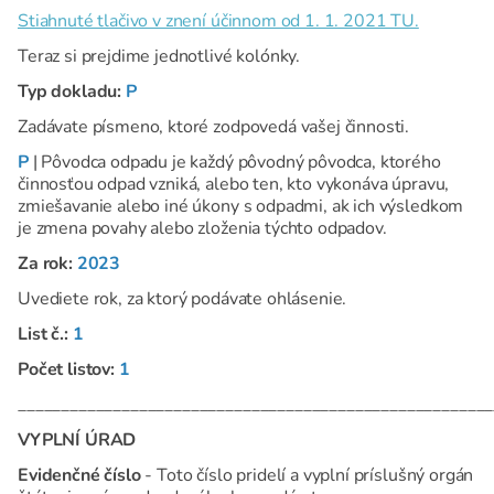
Stiahnuté tlačivo v znení účinnom od 1. 1. 2021 TU.
Teraz si prejdime jednotlivé kolónky.
Typ dokladu:
P
Zadávate písmeno, ktoré zodpovedá vašej činnosti.
P
| Pôvodca odpadu je každý pôvodný pôvodca, ktorého
činnosťou odpad vzniká, alebo ten, kto vykonáva úpravu,
zmiešavanie alebo iné úkony s odpadmi, ak ich výsledkom
je zmena povahy alebo zloženia týchto odpadov.
Za rok:
2023
Uvediete rok, za ktorý podávate ohlásenie.
List č.:
1
Počet listov:
1
_______________________________________________________
VYPLNÍ ÚRAD
Evidenčné číslo
- Toto číslo pridelí a vyplní príslušný orgán