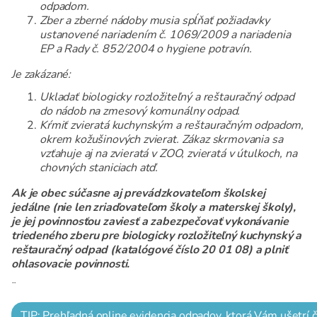
odpadom.
Zber a zberné nádoby musia spĺňať požiadavky
ustanovené nariadením č. 1069/2009 a nariadenia
EP a Rady č. 852/2004 o hygiene potravín.
Je zakázané:
Ukladať biologicky rozložiteľný a reštauračný odpad
do nádob na zmesový komunálny odpad.
Kŕmiť zvieratá kuchynským a reštauračným odpadom,
okrem kožušinových zvierat. Zákaz skrmovania sa
vzťahuje aj na zvieratá v ZOO, zvieratá v útulkoch, na
chovných staniciach atď.
Ak je obec súčasne aj prevádzkovateľom školskej
jedálne (nie len zriaďovateľom školy a materskej školy),
je jej povinnosťou zaviesť a zabezpečovať vykonávanie
triedeného zberu pre biologicky rozložiteľný kuchynský a
reštauračný odpad (katalógové číslo 20 01 08) a plniť
ohlasovacie povinnosti.
¨
TIP: Prehľadná online evidencia odpadov, ktorá Vám ušetrí