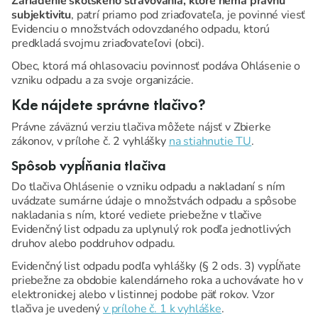
Zariadenie školského stravovania, ktoré nemá právnu
subjektivitu
, patrí priamo pod zriaďovateľa, je povinné viesť
Evidenciu o množstvách odovzdaného odpadu, ktorú
predkladá svojmu zriaďovateľovi (obci).
Obec, ktorá má ohlasovaciu povinnosť podáva Ohlásenie o
vzniku odpadu a za svoje organizácie.
Kde nájdete správne tlačivo?
Právne záväznú verziu tlačiva môžete nájsť v Zbierke
zákonov, v prílohe č. 2 vyhlášky
na stiahnutie TU
.
Spôsob vypĺňania tlačiva
Do tlačiva Ohlásenie o vzniku odpadu a nakladaní s ním
uvádzate sumárne údaje o množstvách odpadu a spôsobe
nakladania s ním, ktoré vediete priebežne v tlačive
Evidenčný list odpadu za uplynulý rok podľa jednotlivých
druhov alebo poddruhov odpadu.
Evidenčný list odpadu podľa vyhlášky (§ 2 ods. 3) vypĺňate
priebežne za obdobie kalendárneho roka a uchovávate ho v
elektronickej alebo v listinnej podobe päť rokov. Vzor
tlačiva je uvedený
v prílohe č. 1 k vyhláške
.