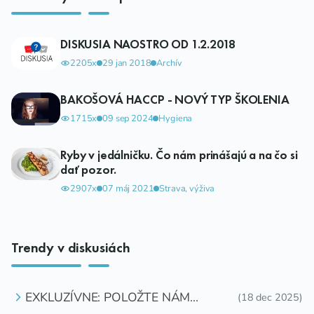
DISKUSIA NAOSTRO OD 1.2.2018
2205x
29 jan 2018
Archív
BAKOŠOVÁ HACCP - NOVÝ TYP ŠKOLENIA
1715x
09 sep 2024
Hygiena
Ryby v jedálničku. Čo nám prinášajú a na čo si
dať pozor.
2907x
07 máj 2021
Strava, výživa
Trendy v diskusiách
EXKLUZÍVNE: POLOŽTE NÁM
(18 dec 2025)
OTÁZKU