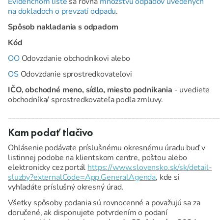
Evidenčnom liste
sa rovná
množstvu odpadov uvedených
na dokladoch o prevzatí odpadu
.
Spôsob nakladania s odpadom
Kód
OO
Odovzdanie obchodníkovi alebo
OS
Odovzdanie sprostredkovateľovi
IČO, obchodné meno, sídlo, miesto podnikania
- uvediete
obchodníka/ sprostredkovateľa podľa zmluvy.
_______________________________________________________
Kam podať tlačivo
Ohlásenie podávate príslušnému okresnému úradu buď v
listinnej podobe na klientskom centre, poštou alebo
elektronicky cez portál
https://www.slovensko.sk/sk/detail-
sluzby?externalCode=App.GeneralAgenda
, kde si
vyhľadáte príslušný okresný úrad.
Všetky spôsoby podania sú rovnocenné a považujú sa za
doručené, ak disponujete potvrdením o podaní