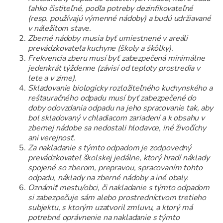
ľahko čistiteľné, podľa potreby dezinfikovateľné
(resp. používajú výmenné nádoby) a budú udržiavané
v náležitom stave.
Zberné nádoby musia byť umiestnené v areáli
prevádzkovateľa kuchyne (školy a škôlky).
Frekvencia zberu musí byť zabezpečená minimálne
jedenkrát týždenne (závisí od teploty prostredia v
lete a v zime).
Skladovanie biologicky rozložiteľného kuchynského a
reštauračného odpadu musí byť zabezpečené do
doby odovzdania odpadu na jeho spracovanie tak, aby
bol skladovaný v chladiacom zariadení a k obsahu v
zbernej nádobe sa nedostali hlodavce, iné živočíchy
ani verejnosť.
Za nakladanie s týmto odpadom je zodpovedný
prevádzkovateľ školskej jedálne, ktorý hradí náklady
spojené so zberom, prepravou, spracovaním tohto
odpadu, náklady na zberné nádoby a iné obaly.
Oznámiť mestu/obci, či nakladanie s týmto odpadom
si zabezpečuje sám alebo prostredníctvom tretieho
subjektu, s ktorým uzatvoril zmluvu, a ktorý má
potrebné oprávnenie na nakladanie s týmto