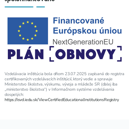
Vzdelávacia inštitúcia bola dňom 23.07.2025 zapísaná do registra
certifikovaných vzdelávacích inštitúcií, ktorý vedie a spravuje
Ministerstvo školstva, výskumu, vývoja a mládeže SR (ďalej iba
„ministerstvo školstva“) v Informačnom systéme vzdelávania
dospelých:
https://isvd.iedu.sk/ViewCertifiedEducationalInstitutionsRegistry