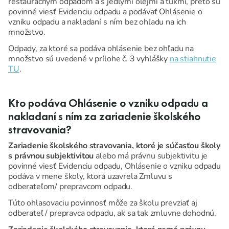
reštauračným odpadom a s jedlými olejmi a tukmi, preto sú
povinné viesť Evidenciu odpadu a podávať Ohlásenie o
vzniku odpadu a nakladaní s ním bez ohľadu na ich
množstvo.
Odpady, za ktoré sa podáva ohlásenie bez ohľadu na
množstvo sú uvedené v prílohe č. 3 vyhlášky
na stiahnutie
TU
.
Kto podáva Ohlásenie o vzniku odpadu a
nakladaní s ním za zariadenie školského
stravovania?
Zariadenie školského stravovania, ktoré je súčasťou školy
s právnou subjektivitou
alebo má právnu subjektivitu je
povinné viesť Evidenciu odpadu, Ohlásenie o vzniku odpadu
podáva v mene školy, ktorá uzavrela Zmluvu s
odberateľom/ prepravcom odpadu.
Túto ohlasovaciu povinnosť môže za školu prevziať aj
odberateľ / prepravca odpadu, ak sa tak zmluvne dohodnú.