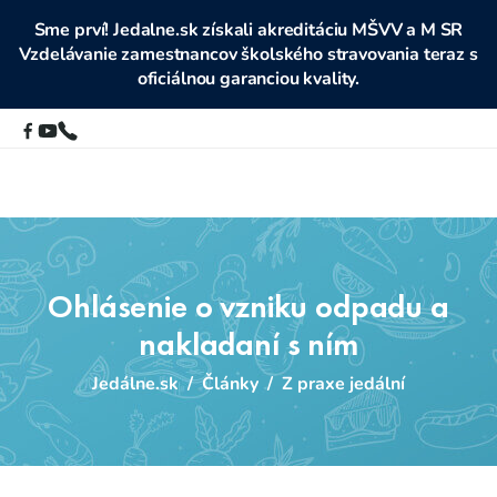
Sme prví! Jedalne.sk získali akreditáciu MŠVV a M SR
Vzdelávanie zamestnancov školského stravovania teraz s
oficiálnou garanciou kvality.
Ohlásenie o vzniku odpadu a
nakladaní s ním
Jedálne.sk
/
Články
/
Z praxe jedální