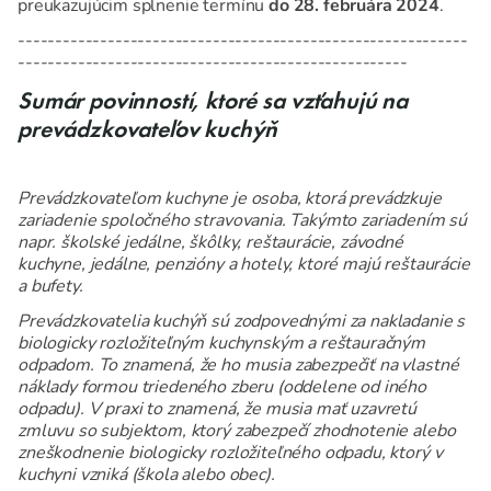
preukazujúcim splnenie termínu
do 28. februára 2024
.
------------------------------------------------------------
----------------------------------------------------
Sumár povinností, ktoré sa vzťahujú na
prevádzkovateľov kuchýň
Prevádzkovateľom kuchyne je osoba, ktorá prevádzkuje
zariadenie spoločného stravovania. Takýmto zariadením sú
napr. školské jedálne, škôlky, reštaurácie, závodné
kuchyne, jedálne, penzióny a hotely, ktoré majú reštaurácie
a bufety.
Prevádzkovatelia kuchýň sú zodpovednými za nakladanie s
biologicky rozložiteľným kuchynským a reštauračným
odpadom. To znamená, že ho musia zabezpečiť na vlastné
náklady formou triedeného zberu (oddelene od iného
odpadu). V praxi to znamená, že musia mať uzavretú
zmluvu so subjektom, ktorý zabezpečí zhodnotenie alebo
zneškodnenie biologicky rozložiteľného odpadu, ktorý v
kuchyni vzniká (škola alebo obec).