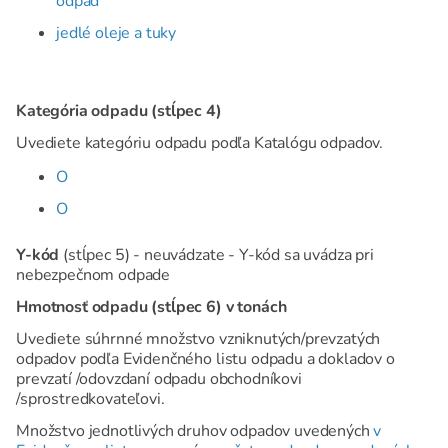
odpad
jedlé oleje a tuky
Kategória odpadu (stĺpec 4)
Uvediete kategóriu odpadu podľa Katalógu odpadov.
O
O
Y-kód
(stĺpec 5) - neuvádzate - Y-kód sa uvádza pri
nebezpečnom odpade
Hmotnosť odpadu (stĺpec 6) v tonách
Uvediete súhrnné množstvo vzniknutých/prevzatých
odpadov podľa Evidenčného listu odpadu a dokladov o
prevzatí /odovzdaní odpadu obchodníkovi
/sprostredkovateľovi.
Množstvo jednotlivých druhov odpadov uvedených
v