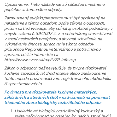
Upozornenie: Tieto náklady nie sú súčasťou miestneho
poplatku za komunálne odpady.
Zazmluvnený subjekt/prepravca musí byť oprávnený na
nakladanie s týmto odpadom podľa zákona o odpadoch,
pričom sa tiež vyžaduje, aby spĺňal aj osobitné požiadavky v
zmysle zákona č. 39/2007 Z. z. o veterinárnej starostlivosti
v znení neskorších predpisov, a aby mal schválenie na
vykonávanie činnosti spracovania týchto odpadov
príslušnou Regionálnou veterinárnou a potravinovou
správou; bližšie informácie na
https://www.svssr.sk/zvp/VZP_info.asp
Zákon o odpadoch tiež nevylučuje, že by prevádzkovateľ
kuchyne zabezpečoval zhodnotenie alebo zneškodnenie
tohto odpadu prostredníctvom registrovaného obchodníka
či sprostredkovateľa.
Povinnosti prevádzkovateľa kuchyne materských,
základných a stredných škôl v nadväznosti na povinnosť
triedeného zberu biologicky rozložiteľného odpadu:
Uskladňovať biologicky rozložiteľný kuchynský a
reštauračný odpad do oddelených nádob, ktoré budú