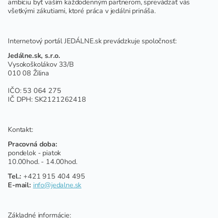
ambíciu byť vaším každodenným partnerom, sprevádzať vás
všetkými zákutiami, ktoré práca v jedálni prináša.
Internetový portál JEDÁLNE.sk prevádzkuje spoločnosť:
Jedálne.sk, s.r.o.
Vysokoškolákov 33/B
010 08 Žilina
IČO: 53 064 275
IČ DPH: SK2121262418
Kontakt:
Pracovná doba:
pondelok - piatok
10.00hod. - 14.00hod.
Tel.:
+421 915 404 495
E-mail:
info@jedalne.sk
Základné informácie: