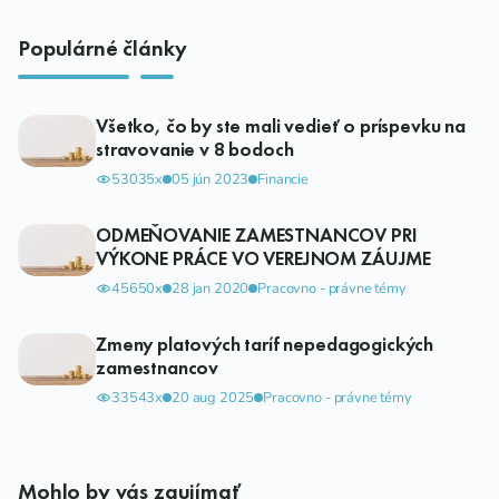
Populárné články
Všetko, čo by ste mali vedieť o príspevku na
stravovanie v 8 bodoch
53035x
05 jún 2023
Financie
ODMEŇOVANIE ZAMESTNANCOV PRI
VÝKONE PRÁCE VO VEREJNOM ZÁUJME
45650x
28 jan 2020
Pracovno - právne témy
Zmeny platových taríf nepedagogických
zamestnancov
33543x
20 aug 2025
Pracovno - právne témy
Mohlo by vás zaujímať