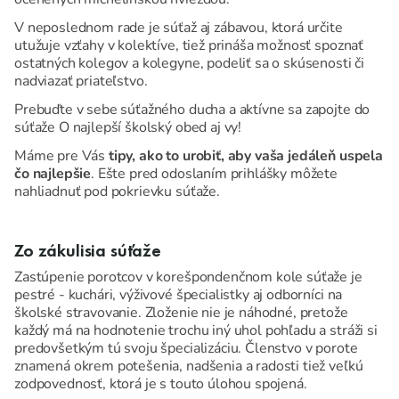
V neposlednom rade je súťaž aj zábavou, ktorá určite
utužuje vzťahy v kolektíve, tiež prináša možnosť spoznať
ostatných kolegov a kolegyne, podeliť sa o skúsenosti či
nadviazať priateľstvo.
Prebuďte v sebe súťažného ducha a aktívne sa zapojte do
súťaže O najlepší školský obed aj vy!
Máme pre Vás
tipy, ako to urobiť, aby vaša jedáleň uspela
čo najlepšie
. Ešte pred odoslaním prihlášky môžete
nahliadnuť pod pokrievku súťaže.
Zo zákulisia súťaže
Zastúpenie porotcov v korešpondenčnom kole súťaže je
pestré - kuchári, výživové špecialistky aj odborníci na
školské stravovanie. Zloženie nie je náhodné, pretože
každý má na hodnotenie trochu iný uhol pohľadu a stráži si
predovšetkým tú svoju špecializáciu. Členstvo v porote
znamená okrem potešenia, nadšenia a radosti tiež veľkú
zodpovednosť, ktorá je s touto úlohou spojená.