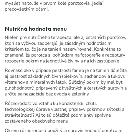
myslieť na to, že v prvom kole porotcovia „jedia“
predovšetkým očami.
Nutričná hodnota menu
Nielen pre nutričného terapeuta, ale aj ostatných porotcov,
ktorí sa výživou zaoberajú, je zásadným hodnotiacim
kritériom to, čo je na tanieri naservírované. Konkrétne to
znamená, že porotca si pohľadom na fotografie a receptúry
rozoberie pokrm na jednotlivé živiny a na ich zastúpenie.
Rovnako ako v prípade pestrosti farieb je na tanieri dôležitá
aj pestrosť základných živín (bielkovín, sacharidov a tukov),
vitamínov a minerálnych látok. Súťažný pokrm by mal byť
plnohodnotný, pripravený z kvalitných a čerstvých surovín a
určite sa nezaobíde bez ovocia a zeleniny
Rôznorodosť vo vzťahu ku konzistencii, chuti,
technologickej úprave vlastnej prípravy pokrmov, sýtosti a
stráviteľnosti? Aj to sú dôležité podmienky správne
zostaveného obedového menu.
Okrem rôznorodosti použitých surovín hodnotí porotca aj