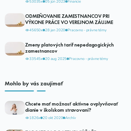
53035x
05 jún 2023
Financie
ODMEŇOVANIE ZAMESTNANCOV PRI
VÝKONE PRÁCE VO VEREJNOM ZÁUJME
45650x
28 jan 2020
Pracovno - právne témy
Zmeny platových taríf nepedagogických
zamestnancov
33545x
20 aug 2025
Pracovno - právne témy
Mohlo by vás zaujímať
Chcete mať možnosť aktívne ovplyvňovať
dianie v školskom stravovaní?
1826x
20 okt 2020
Archív