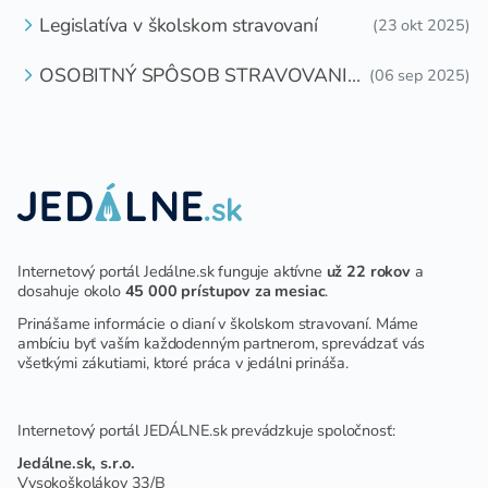
Legislatíva v školskom stravovaní
(23 okt 2025)
OSOBITNÝ SPÔSOB STRAVOVANIA
(06 sep 2025)
DETÍ A ŽIAKOV V ŠKOLSKOM
ZARIADENÍ
Internetový portál Jedálne.sk funguje aktívne
už 22 rokov
a
dosahuje okolo
45 000 prístupov za mesiac
.
Prinášame informácie o dianí v školskom stravovaní. Máme
ambíciu byť vaším každodenným partnerom, sprevádzať vás
všetkými zákutiami, ktoré práca v jedálni prináša.
Internetový portál JEDÁLNE.sk prevádzkuje spoločnosť:
Jedálne.sk, s.r.o.
Vysokoškolákov 33/B