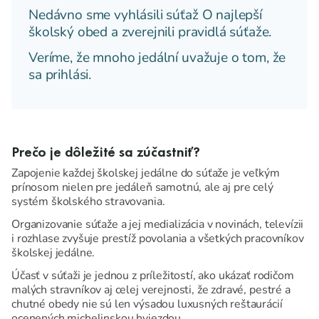
Nedávno sme vyhlásili súťaž O najlepší
školský obed a zverejnili pravidlá súťaže.
Veríme, že mnoho jedální uvažuje o tom, že
sa prihlási.
Prečo je dôležité sa zúčastniť?
Zapojenie každej školskej jedálne do súťaže je veľkým
prínosom nielen pre jedáleň samotnú, ale aj pre celý
systém školského stravovania.
Organizovanie súťaže a jej medializácia v novinách, televízii
i rozhlase zvyšuje prestíž povolania a všetkých pracovníkov
školskej jedálne.
Účasť v súťaži je jednou z príležitostí, ako ukázať rodičom
malých stravníkov aj celej verejnosti, že zdravé, pestré a
chutné obedy nie sú len výsadou luxusných reštaurácií
ocenených michelinskou hviezdou.