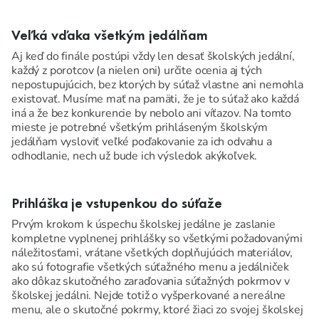
Veľká vďaka všetkým jedálňam
Aj keď do finále postúpi vždy len desať školských jedální,
každý z porotcov (a nielen oni) určite ocenia aj tých
nepostupujúcich, bez ktorých by súťaž vlastne ani nemohla
existovať. Musíme mať na pamäti, že je to súťaž ako každá
iná a že bez konkurencie by nebolo ani víťazov. Na tomto
mieste je potrebné všetkým prihláseným školským
jedálňam vysloviť veľké poďakovanie za ich odvahu a
odhodlanie, nech už bude ich výsledok akýkoľvek.
Prihláška je vstupenkou do súťaže
Prvým krokom k úspechu školskej jedálne je zaslanie
kompletne vyplnenej prihlášky so všetkými požadovanými
náležitosťami, vrátane všetkých doplňujúcich materiálov,
ako sú fotografie všetkých súťažného menu a jedálniček
ako dôkaz skutočného zaraďovania súťažných pokrmov v
školskej jedálni. Nejde totiž o vyšperkované a nereálne
menu, ale o skutočné pokrmy, ktoré žiaci zo svojej školskej