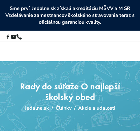
Sme prví! Jedalne.sk získali akreditáciu MŠVV a M SR
Vzdelávanie zamestnancov školského stravovania teraz s
oficiálnou garanciou kvality.
Rady do súťaže O najlepší
školský obed
Jedálne.sk
/
Články
/
Akcie a udalosti