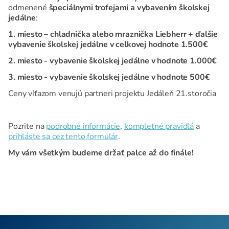
odmenené
špeciálnymi trofejami a vybavením školskej
jedálne
:
1. miesto – chladnička alebo mraznička Liebherr + ďalšie
vybavenie školskej jedálne v celkovej hodnote 1.500€
2. miesto - vybavenie školskej jedálne v hodnote 1.000€
3. miesto - vybavenie školskej jedálne v hodnote 500€
Ceny víťazom venujú partneri projektu Jedáleň 21.storočia
Pozrite na
podrobné informácie
,
kompletné pravidlá
a
prihláste sa cez tento formulár
.
My vám všetkým budeme držať palce až do finále!