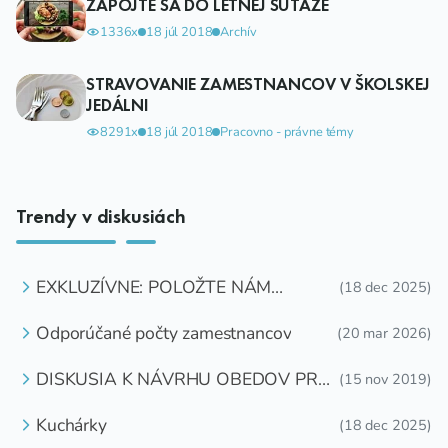
ZAPOJTE SA DO LETNEJ SÚŤAŽE
1336x
18 júl 2018
Archív
STRAVOVANIE ZAMESTNANCOV V ŠKOLSKEJ
JEDÁLNI
8291x
18 júl 2018
Pracovno - právne témy
Trendy v diskusiách
EXKLUZÍVNE: POLOŽTE NÁM
(18 dec 2025)
OTÁZKU
Odporúčané počty zamestnancov
(20 mar 2026)
DISKUSIA K NÁVRHU OBEDOV PRE
(15 nov 2019)
DETI ZDARMA
Kuchárky
(18 dec 2025)