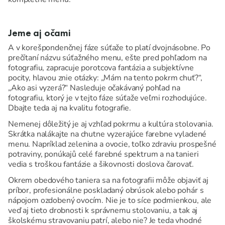
Jeme aj očami
A v korešpondenčnej fáze súťaže to platí dvojnásobne. Po
prečítaní názvu súťažného menu, ešte pred pohľadom na
fotografiu, zapracuje porotcova fantázia a subjektívne
pocity, hlavou znie otázky: „Mám na tento pokrm chuť?“,
„Ako asi vyzerá?“ Nasleduje očakávaný pohľad na
fotografiu, ktorý je v tejto fáze súťaže veľmi rozhodujúce.
Dbajte teda aj na kvalitu fotografie.
Nemenej dôležitý je aj vzhľad pokrmu a kultúra stolovania.
Skrátka nalákajte na chutne vyzerajúce farebne vyladené
menu. Napríklad zelenina a ovocie, toľko zdraviu prospešné
potraviny, ponúkajů celé farebné spektrum a na tanieri
vedia s troškou fantázie a šikovnosti doslova čarovať.
Okrem obedového taniera sa na fotografii môže objaviť aj
príbor, profesionálne poskladaný obrúsok alebo pohár s
nápojom ozdobený ovocím. Nie je to síce podmienkou, ale
veď aj tieto drobnosti k správnemu stolovaniu, a tak aj
školskému stravovaniu patrí, alebo nie? Je teda vhodné