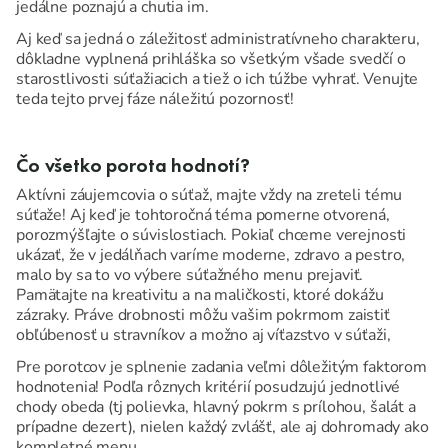
jedálne poznajú a chutia im.
Aj keď sa jedná o záležitosť administratívneho charakteru,
dôkladne vyplnená prihláška so všetkým všade svedčí o
starostlivosti súťažiacich a tiež o ich túžbe vyhrať. Venujte
teda tejto prvej fáze náležitú pozornosť!
Čo všetko porota hodnotí?
Aktívni záujemcovia o súťaž, majte vždy na zreteli tému
súťaže! Aj keď je tohtoročná téma pomerne otvorená,
porozmýšľajte o súvislostiach. Pokiaľ chceme verejnosti
ukázať, že v jedálňach varíme moderne, zdravo a pestro,
malo by sa to vo výbere súťažného menu prejaviť.
Pamätajte na kreativitu a na maličkosti, ktoré dokážu
zázraky. Práve drobnosti môžu vašim pokrmom zaistiť
obľúbenosť u stravníkov a možno aj víťazstvo v súťaži,
Pre porotcov je splnenie zadania veľmi dôležitým faktorom
hodnotenia! Podľa rôznych kritérií posudzujú jednotlivé
chody obeda (tj polievka, hlavný pokrm s prílohou, šalát a
prípadne dezert), nielen každý zvlášť, ale aj dohromady ako
kompletné menu.