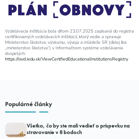
Vzdelávacia inštitúcia bola dňom 23.07.2025 zapísaná do registra
certifikovaných vzdelávacích inštitúcií, ktorý vedie a spravuje
Ministerstvo školstva, výskumu, vývoja a mládeže SR (ďalej iba
„ministerstvo školstva“) v Informačnom systéme vzdelávania
dospelých:
https://isvd.iedu.sk/ViewCertifiedEducationalInstitutionsRegistry
Populárné články
Všetko, čo by ste mali vedieť o príspevku na
stravovanie v 8 bodoch