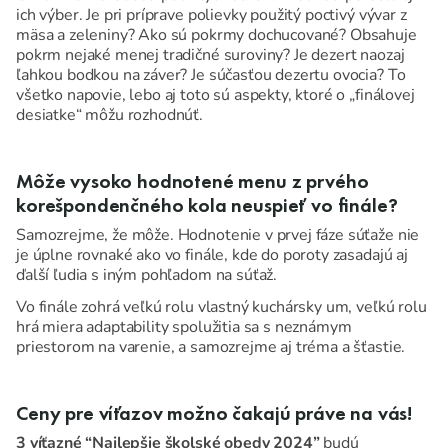
ich výber. Je pri príprave polievky použitý poctivý vývar z
mäsa a zeleniny? Ako sú pokrmy dochucované? Obsahuje
pokrm nejaké menej tradičné suroviny? Je dezert naozaj
ľahkou bodkou na záver? Je súčasťou dezertu ovocia? To
všetko napovie, lebo aj toto sú aspekty, ktoré o „finálovej
desiatke“ môžu rozhodnúť.
Môže vysoko hodnotené menu z prvého
korešpondenčného kola neuspieť vo finále?
Samozrejme, že môže. Hodnotenie v prvej fáze súťaže nie
je úplne rovnaké ako vo finále, kde do poroty zasadajú aj
ďalší ľudia s iným pohľadom na súťaž.
Vo finále zohrá veľkú rolu vlastný kuchársky um, veľkú rolu
hrá miera adaptability spolužitia sa s neznámym
priestorom na varenie, a samozrejme aj tréma a šťastie.
Ceny pre víťazov možno čakajú práve na vás!
3 víťazné “Najlepšie školské obedy 2024”
budú