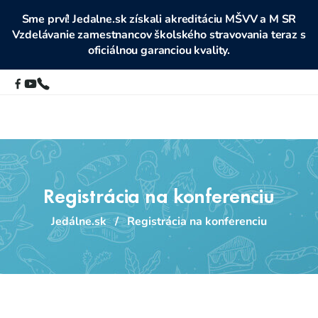
Sme prví! Jedalne.sk získali akreditáciu MŠVV a M SR
Vzdelávanie zamestnancov školského stravovania teraz s
oficiálnou garanciou kvality.
Registrácia na konferenciu
Jedálne.sk
/
Registrácia na konferenciu