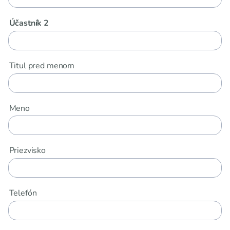
Účastník 2
Titul pred menom
Meno
Priezvisko
Telefón