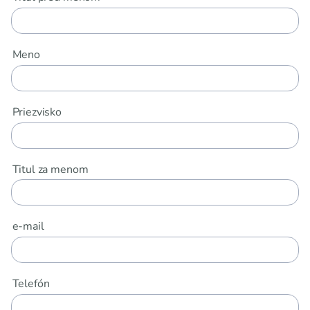
Meno
Priezvisko
Titul za menom
e-mail
Telefón