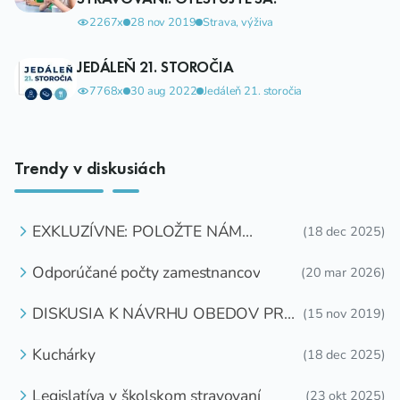
2267x
28 nov 2019
Strava, výživa
JEDÁLEŇ 21. STOROČIA
7768x
30 aug 2022
Jedáleň 21. storočia
Trendy v diskusiách
EXKLUZÍVNE: POLOŽTE NÁM
(18 dec 2025)
OTÁZKU
Odporúčané počty zamestnancov
(20 mar 2026)
DISKUSIA K NÁVRHU OBEDOV PRE
(15 nov 2019)
DETI ZDARMA
Kuchárky
(18 dec 2025)
Legislatíva v školskom stravovaní
(23 okt 2025)