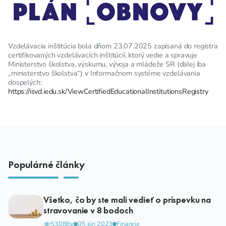
Vzdelávacia inštitúcia bola dňom 23.07.2025 zapísaná do registra
certifikovaných vzdelávacích inštitúcií, ktorý vedie a spravuje
Ministerstvo školstva, výskumu, vývoja a mládeže SR (ďalej iba
„ministerstvo školstva“) v Informačnom systéme vzdelávania
dospelých:
https://isvd.iedu.sk/ViewCertifiedEducationalInstitutionsRegistry
Populárné články
Všetko, čo by ste mali vedieť o príspevku na
stravovanie v 8 bodoch
53088x
05 jún 2023
Financie