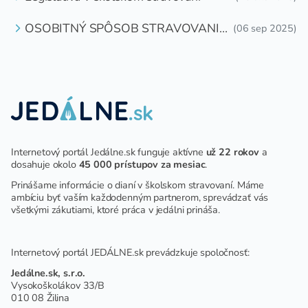
OSOBITNÝ SPÔSOB STRAVOVANIA
(06 sep 2025)
DETÍ A ŽIAKOV V ŠKOLSKOM
ZARIADENÍ
Internetový portál Jedálne.sk funguje aktívne
už 22 rokov
a
dosahuje okolo
45 000 prístupov za mesiac
.
Prinášame informácie o dianí v školskom stravovaní. Máme
ambíciu byť vaším každodenným partnerom, sprevádzať vás
všetkými zákutiami, ktoré práca v jedálni prináša.
Internetový portál JEDÁLNE.sk prevádzkuje spoločnosť:
Jedálne.sk, s.r.o.
Vysokoškolákov 33/B
010 08 Žilina