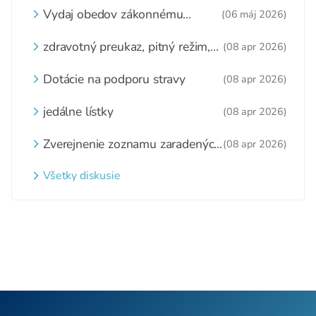
Vydaj obedov zákonnému
(06 máj 2026)
zástupcovi
zdravotný preukaz, pitný režim,
(08 apr 2026)
zážitkové varenie
Dotácie na podporu stravy
(08 apr 2026)
jedálne lístky
(08 apr 2026)
Zverejnenie zoznamu zaradených
(08 apr 2026)
detí a nezaradených detí na
webovom sídle
Všetky diskusie