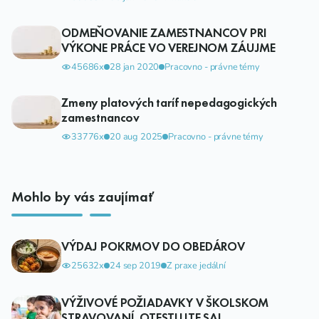
ODMEŇOVANIE ZAMESTNANCOV PRI
VÝKONE PRÁCE VO VEREJNOM ZÁUJME
45686x
28 jan 2020
Pracovno - právne témy
Zmeny platových taríf nepedagogických
zamestnancov
33776x
20 aug 2025
Pracovno - právne témy
Mohlo by vás zaujímať
VÝDAJ POKRMOV DO OBEDÁROV
25632x
24 sep 2019
Z praxe jedální
VÝŽIVOVÉ POŽIADAVKY V ŠKOLSKOM
STRAVOVANÍ. OTESTUJTE SA!