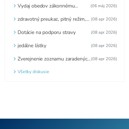
Vydaj obedov zákonnému
(06 máj 2026)
zástupcovi
zdravotný preukaz, pitný režim,
(08 apr 2026)
zážitkové varenie
Dotácie na podporu stravy
(08 apr 2026)
jedálne lístky
(08 apr 2026)
Zverejnenie zoznamu zaradených
(08 apr 2026)
detí a nezaradených detí na
webovom sídle
Všetky diskusie