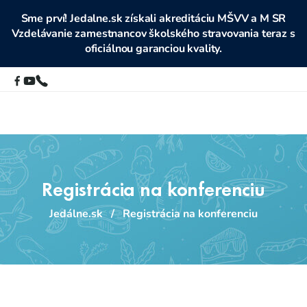
Sme prví! Jedalne.sk získali akreditáciu MŠVV a M SR
Vzdelávanie zamestnancov školského stravovania teraz s
oficiálnou garanciou kvality.
Registrácia na konferenciu
Jedálne.sk
/
Registrácia na konferenciu