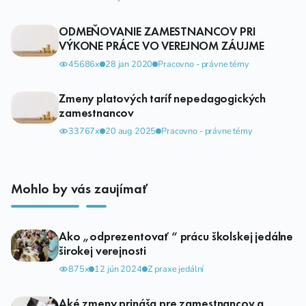
ODMEŇOVANIE ZAMESTNANCOV PRI
VÝKONE PRÁCE VO VEREJNOM ZÁUJME
45686x
28 jan 2020
Pracovno - právne témy
Zmeny platových taríf nepedagogických
zamestnancov
33767x
20 aug 2025
Pracovno - právne témy
Mohlo by vás zaujímať
Ako „odprezentovať “ prácu školskej jedálne
širokej verejnosti
875x
12 jún 2024
Z praxe jedální
Aké zmeny prináša pre zamestnancov a