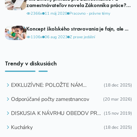
zamestnávateľov novela Zákonníka práce?
Na čo má zamestnanec nárok?
2366x
11 máj 2020
Pracovno - právne témy
Koncept školského stravovania je fajn, ale ...
1106x
06 aug 2023
Z praxe jedální
Trendy v diskusiách
EXKLUZÍVNE: POLOŽTE NÁM
(18 dec 2025)
OTÁZKU
Odporúčané počty zamestnancov
(20 mar 2026)
DISKUSIA K NÁVRHU OBEDOV PRE
(15 nov 2019)
DETI ZDARMA
Kuchárky
(18 dec 2025)