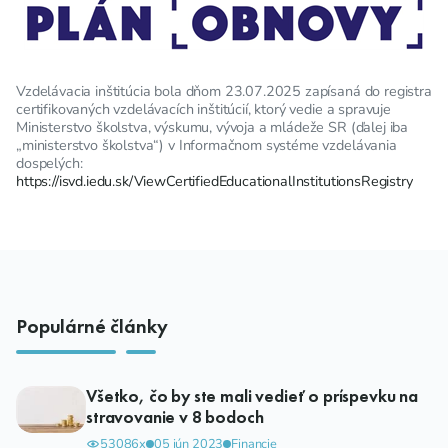
Vzdelávacia inštitúcia bola dňom 23.07.2025 zapísaná do registra
certifikovaných vzdelávacích inštitúcií, ktorý vedie a spravuje
Ministerstvo školstva, výskumu, vývoja a mládeže SR (ďalej iba
„ministerstvo školstva“) v Informačnom systéme vzdelávania
dospelých:
https://isvd.iedu.sk/ViewCertifiedEducationalInstitutionsRegistry
Populárné články
Všetko, čo by ste mali vedieť o príspevku na
stravovanie v 8 bodoch
53086x
05 jún 2023
Financie