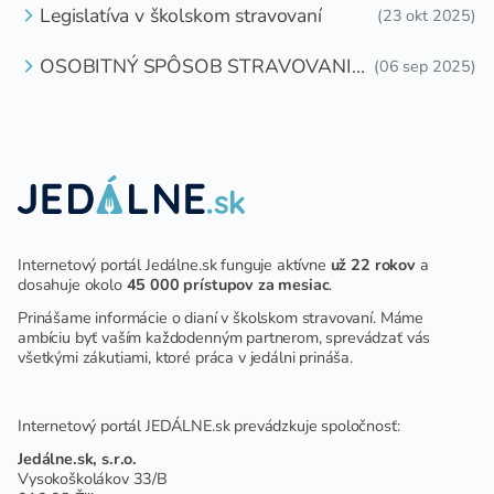
Legislatíva v školskom stravovaní
(23 okt 2025)
OSOBITNÝ SPÔSOB STRAVOVANIA
(06 sep 2025)
DETÍ A ŽIAKOV V ŠKOLSKOM
ZARIADENÍ
Internetový portál Jedálne.sk funguje aktívne
už 22 rokov
a
dosahuje okolo
45 000 prístupov za mesiac
.
Prinášame informácie o dianí v školskom stravovaní. Máme
ambíciu byť vaším každodenným partnerom, sprevádzať vás
všetkými zákutiami, ktoré práca v jedálni prináša.
Internetový portál JEDÁLNE.sk prevádzkuje spoločnosť:
Jedálne.sk, s.r.o.
Vysokoškolákov 33/B