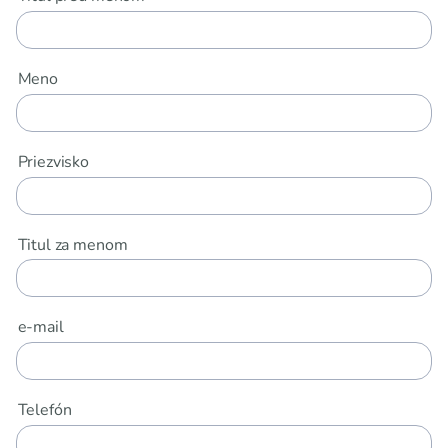
Meno
Priezvisko
Titul za menom
e-mail
Telefón