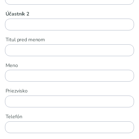
Účastník 2
Titul pred menom
Meno
Priezvisko
Telefón