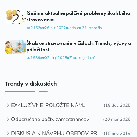
Riešime aktuálne pálčivé problémy školského
stravovania
2152x
26 okt 2022
Jedáleň 21. storočia
Školské stravovanie v číslach: Trendy, výzvy a
príležitosti
1939x
02 máj 2025
Z praxe jedální
Trendy v diskusiách
EXKLUZÍVNE: POLOŽTE NÁM
(18 dec 2025)
OTÁZKU
Odporúčané počty zamestnancov
(20 mar 2026)
DISKUSIA K NÁVRHU OBEDOV PRE
(15 nov 2019)