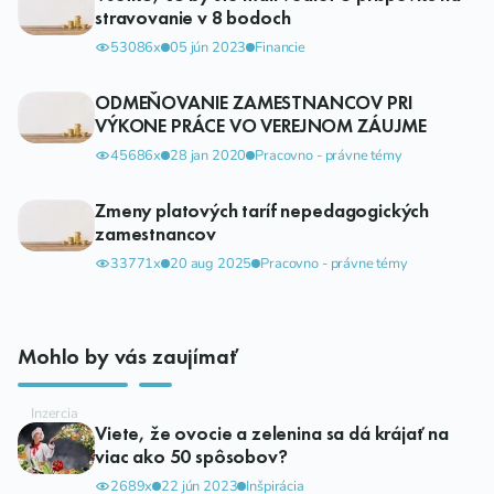
stravovanie v 8 bodoch
53086x
05 jún 2023
Financie
ODMEŇOVANIE ZAMESTNANCOV PRI
VÝKONE PRÁCE VO VEREJNOM ZÁUJME
45686x
28 jan 2020
Pracovno - právne témy
Zmeny platových taríf nepedagogických
zamestnancov
33771x
20 aug 2025
Pracovno - právne témy
Mohlo by vás zaujímať
Viete, že ovocie a zelenina sa dá krájať na
viac ako 50 spôsobov?
2689x
22 jún 2023
Inšpirácia