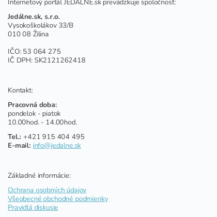
Internetový portál JEDÁLNE.sk prevádzkuje spoločnosť:
Jedálne.sk, s.r.o.
Vysokoškolákov 33/B
010 08 Žilina
IČO: 53 064 275
IČ DPH: SK2121262418
Kontakt:
Pracovná doba:
pondelok - piatok
10.00hod. - 14.00hod.
Tel.:
+421 915 404 495
E-mail:
info@jedalne.sk
Základné informácie:
Ochrana osobných údajov
Všeobecné obchodné podmienky
Pravidlá diskusie