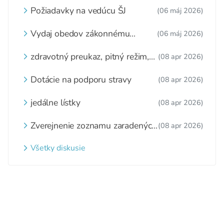
Požiadavky na vedúcu ŠJ
(06 máj 2026)
Vydaj obedov zákonnému
(06 máj 2026)
zástupcovi
zdravotný preukaz, pitný režim,
(08 apr 2026)
zážitkové varenie
Dotácie na podporu stravy
(08 apr 2026)
jedálne lístky
(08 apr 2026)
Zverejnenie zoznamu zaradených
(08 apr 2026)
detí a nezaradených detí na
webovom sídle
Všetky diskusie