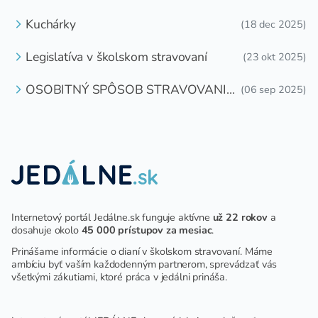
DETI ZDARMA
Kuchárky
(18 dec 2025)
Legislatíva v školskom stravovaní
(23 okt 2025)
OSOBITNÝ SPÔSOB STRAVOVANIA
(06 sep 2025)
DETÍ A ŽIAKOV V ŠKOLSKOM
ZARIADENÍ
Internetový portál Jedálne.sk funguje aktívne
už 22 rokov
a
dosahuje okolo
45 000 prístupov za mesiac
.
Prinášame informácie o dianí v školskom stravovaní. Máme
ambíciu byť vaším každodenným partnerom, sprevádzať vás
všetkými zákutiami, ktoré práca v jedálni prináša.