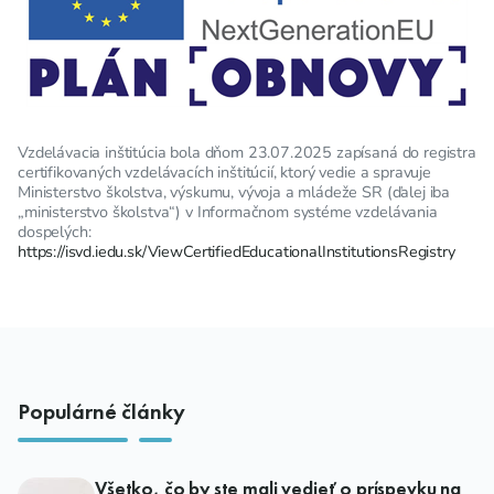
Vzdelávacia inštitúcia bola dňom 23.07.2025 zapísaná do registra
certifikovaných vzdelávacích inštitúcií, ktorý vedie a spravuje
Ministerstvo školstva, výskumu, vývoja a mládeže SR (ďalej iba
„ministerstvo školstva“) v Informačnom systéme vzdelávania
dospelých:
https://isvd.iedu.sk/ViewCertifiedEducationalInstitutionsRegistry
Populárné články
Všetko, čo by ste mali vedieť o príspevku na