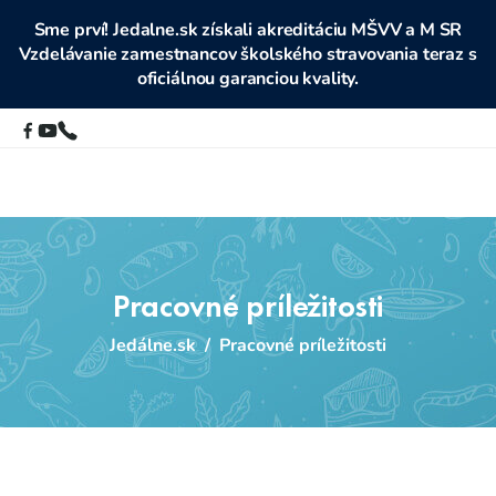
Sme prví! Jedalne.sk získali akreditáciu MŠVV a M SR
Vzdelávanie zamestnancov školského stravovania teraz s
oficiálnou garanciou kvality.
Pracovné príležitosti
Jedálne.sk
/
Pracovné príležitosti