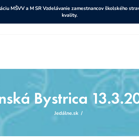
ditáciu MŠVV a M SR Vzdelávanie zamestnancov školského stravo
kvality.
nská Bystrica 13.3.2
Jedálne.sk
/