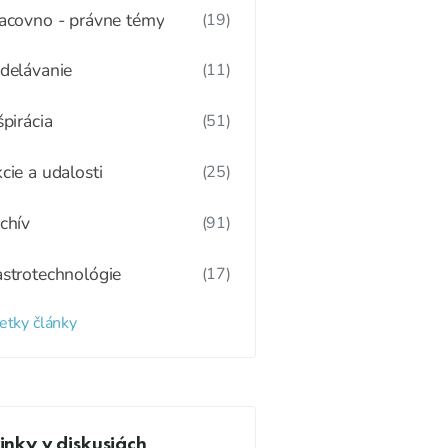
acovno - právne témy
(19)
delávanie
(11)
špirácia
(51)
cie a udalosti
(25)
chív
(91)
strotechnológie
(17)
etky články
nky v diskusiách