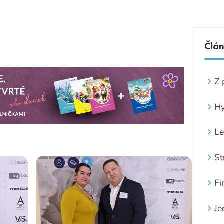
Člá
Z 
Hy
Le
St
Fi
Je