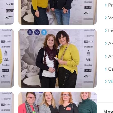
Pr
Vz
In
Ak
Ar
Ga
Vš
Novi