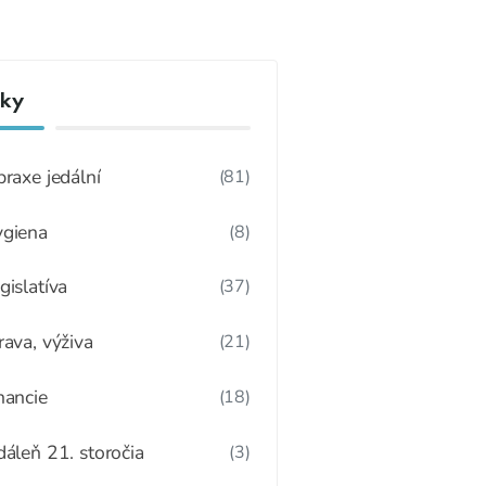
nky
praxe jedální
(81)
giena
(8)
gislatíva
(37)
rava, výživa
(21)
nancie
(18)
dáleň 21. storočia
(3)