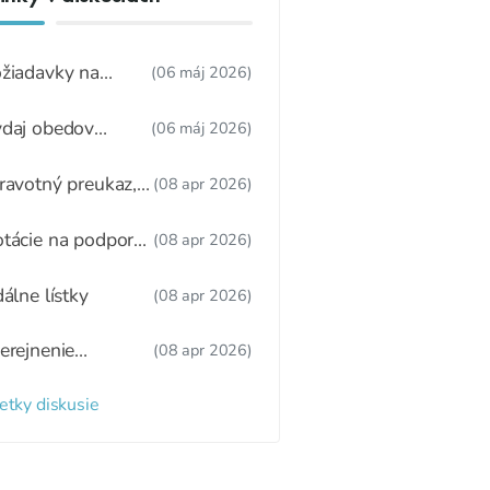
žiadavky na
(06 máj 2026)
dúcu ŠJ
daj obedov
(06 máj 2026)
ákonnému
stupcovi
ravotný preukaz,
(08 apr 2026)
tný režim,
žitkové varenie
tácie na podporu
(08 apr 2026)
ravy
dálne lístky
(08 apr 2026)
erejnenie
(08 apr 2026)
oznamu
radených detí a
etky diskusie
zaradených detí
 webovom sídle