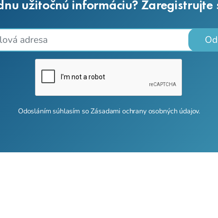
dnu užitočnú informáciu? Zaregistrujte
Od
Odosláním súhlasím so
Zásadami ochrany osobných údajov
.