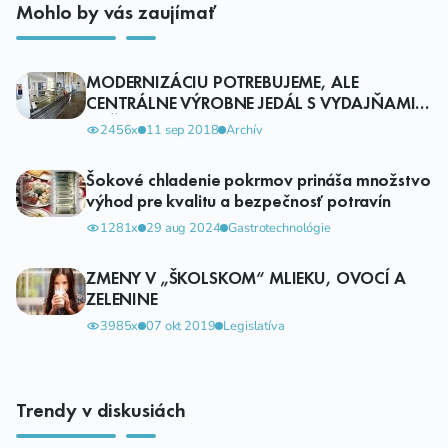
Mohlo by vás zaujímať
MODERNIZÁCIU POTREBUJEME, ALE
CENTRÁLNE VÝROBNE JEDÁL S VYDAJŇAMI
TIEŽ?
2456x
11 sep 2018
Archív
Šokové chladenie pokrmov prináša množstvo
výhod pre kvalitu a bezpečnosť potravín
1281x
29 aug 2024
Gastrotechnológie
ZMENY V „ŠKOLSKOM“ MLIEKU, OVOCÍ A
ZELENINE
3985x
07 okt 2019
Legislatíva
Trendy v diskusiách