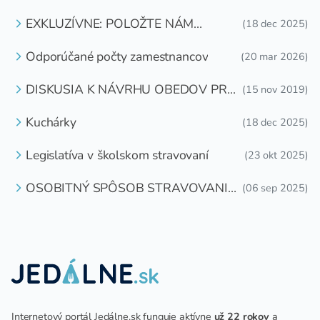
EXKLUZÍVNE: POLOŽTE NÁM
(18 dec 2025)
OTÁZKU
Odporúčané počty zamestnancov
(20 mar 2026)
DISKUSIA K NÁVRHU OBEDOV PRE
(15 nov 2019)
DETI ZDARMA
Kuchárky
(18 dec 2025)
Legislatíva v školskom stravovaní
(23 okt 2025)
OSOBITNÝ SPÔSOB STRAVOVANIA
(06 sep 2025)
DETÍ A ŽIAKOV V ŠKOLSKOM
ZARIADENÍ
Internetový portál Jedálne.sk funguje aktívne
už 22 rokov
a