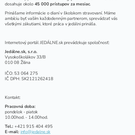
dosahuje okolo
45 000 prístupov za mesiac
.
Prinášame informácie o dianí v školskom stravovaní. Máme
ambíciu byť vaším každodenným partnerom, sprevádzať vás
všetkými zákutiami, ktoré práca v jedálni prináša.
Internetový portál JEDÁLNE.sk prevádzkuje spoločnosť:
Jedálne.sk, s.r.o.
Vysokoškolákov 33/B
010 08 Žilina
IČO: 53 064 275
IČ DPH: SK2121262418
Kontakt:
Pracovná doba:
pondelok - piatok
10.00hod. - 14.00hod.
Tel.:
+421 915 404 495
E-mail:
info@jedalne.sk