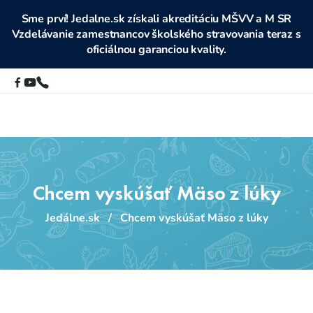
Sme prví! Jedalne.sk získali akreditáciu MŠVV a M SR
Vzdelávanie zamestnancov školského stravovania teraz s
oficiálnou garanciou kvality.
Chcem vyskúšať Mäso z lúky
Jedálne.sk
/
Chcem vyskúšať Mäso z lúky