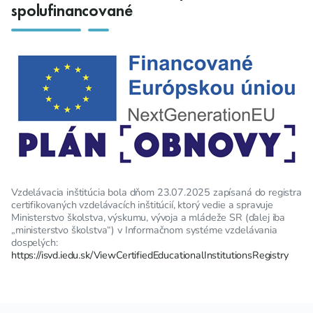
spolufinancované
Vzdelávacia inštitúcia bola dňom 23.07.2025 zapísaná do registra
certifikovaných vzdelávacích inštitúcií, ktorý vedie a spravuje
Ministerstvo školstva, výskumu, vývoja a mládeže SR (ďalej iba
„ministerstvo školstva“) v Informačnom systéme vzdelávania
dospelých:
https://isvd.iedu.sk/ViewCertifiedEducationalInstitutionsRegistry