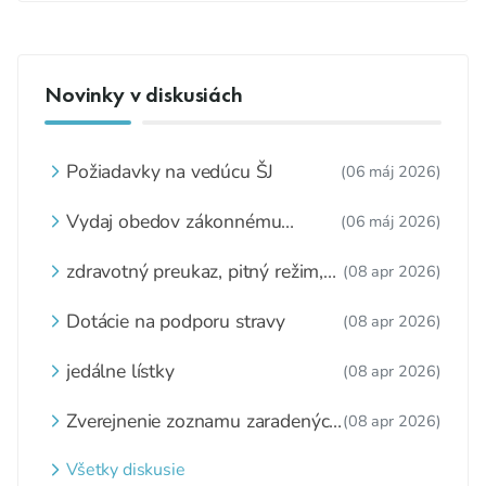
Novinky v diskusiách
Požiadavky na vedúcu ŠJ
(06 máj 2026)
Vydaj obedov zákonnému
(06 máj 2026)
zástupcovi
zdravotný preukaz, pitný režim,
(08 apr 2026)
zážitkové varenie
Dotácie na podporu stravy
(08 apr 2026)
jedálne lístky
(08 apr 2026)
Zverejnenie zoznamu zaradených
(08 apr 2026)
detí a nezaradených detí na
webovom sídle
Všetky diskusie