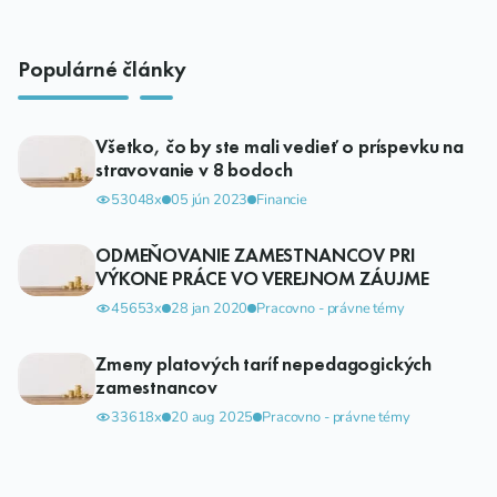
Populárné články
Všetko, čo by ste mali vedieť o príspevku na
stravovanie v 8 bodoch
53048x
05 jún 2023
Financie
ODMEŇOVANIE ZAMESTNANCOV PRI
VÝKONE PRÁCE VO VEREJNOM ZÁUJME
45653x
28 jan 2020
Pracovno - právne témy
Zmeny platových taríf nepedagogických
zamestnancov
33618x
20 aug 2025
Pracovno - právne témy