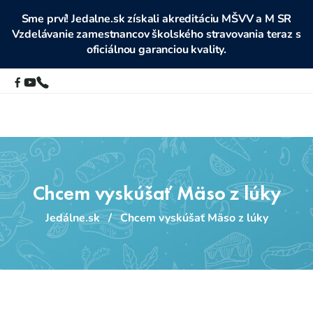
Sme prví! Jedalne.sk získali akreditáciu MŠVV a M SR
Vzdelávanie zamestnancov školského stravovania teraz s
oficiálnou garanciou kvality.
Chcem vyskúšať Mäso z lúky
Jedálne.sk
/
Chcem vyskúšať Mäso z lúky