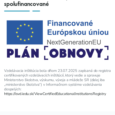
spolufinancované
Vzdelávacia inštitúcia bola dňom 23.07.2025 zapísaná do registra
certifikovaných vzdelávacích inštitúcií, ktorý vedie a spravuje
Ministerstvo školstva, výskumu, vývoja a mládeže SR (ďalej iba
„ministerstvo školstva“) v Informačnom systéme vzdelávania
dospelých:
https://isvd.iedu.sk/ViewCertifiedEducationalInstitutionsRegistry