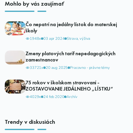
Mohlo by vás zaujímať
Čo nepatrí na jedálny lístok do materskej
školy
1948x
03 apr 2024
Strava, výživa
Zmeny platových taríf nepedagogických
zamestnancov
33721x
20 aug 2025
Pracovno - právne témy
75 rokov v školskom stravovaní -
ZOSTAVOVANIE JEDÁLNEHO „LÍSTKU“
4029x
24 feb 2020
Archív
Trendy v diskusiách