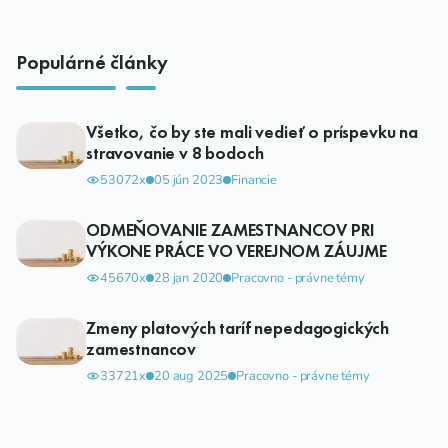
Populárné články
Všetko, čo by ste mali vedieť o príspevku na
stravovanie v 8 bodoch
53072x
05 jún 2023
Financie
ODMEŇOVANIE ZAMESTNANCOV PRI
VÝKONE PRÁCE VO VEREJNOM ZÁUJME
45670x
28 jan 2020
Pracovno - právne témy
Zmeny platových taríf nepedagogických
zamestnancov
33721x
20 aug 2025
Pracovno - právne témy