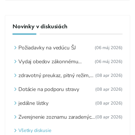
Novinky v diskusiách
Požiadavky na vedúcu ŠJ
(06 máj 2026)
Vydaj obedov zákonnému
(06 máj 2026)
zástupcovi
zdravotný preukaz, pitný režim,
(08 apr 2026)
zážitkové varenie
Dotácie na podporu stravy
(08 apr 2026)
jedálne lístky
(08 apr 2026)
Zverejnenie zoznamu zaradených
(08 apr 2026)
detí a nezaradených detí na
webovom sídle
Všetky diskusie