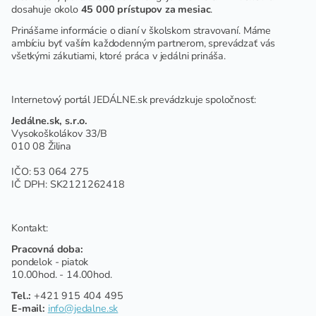
dosahuje okolo
45 000 prístupov za mesiac
.
Prinášame informácie o dianí v školskom stravovaní. Máme
ambíciu byť vaším každodenným partnerom, sprevádzať vás
všetkými zákutiami, ktoré práca v jedálni prináša.
Internetový portál JEDÁLNE.sk prevádzkuje spoločnosť:
Jedálne.sk, s.r.o.
Vysokoškolákov 33/B
010 08 Žilina
IČO: 53 064 275
IČ DPH: SK2121262418
Kontakt:
Pracovná doba:
pondelok - piatok
10.00hod. - 14.00hod.
Tel.:
+421 915 404 495
E-mail:
info@jedalne.sk