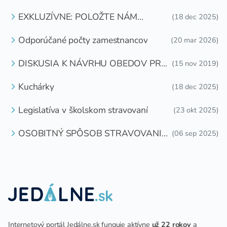
EXKLUZÍVNE: POLOŽTE NÁM
(18 dec 2025)
OTÁZKU
Odporúčané počty zamestnancov
(20 mar 2026)
DISKUSIA K NÁVRHU OBEDOV PRE
(15 nov 2019)
DETI ZDARMA
Kuchárky
(18 dec 2025)
Legislatíva v školskom stravovaní
(23 okt 2025)
OSOBITNÝ SPÔSOB STRAVOVANIA
(06 sep 2025)
DETÍ A ŽIAKOV V ŠKOLSKOM
ZARIADENÍ
Internetový portál Jedálne.sk funguje aktívne
už 22 rokov
a