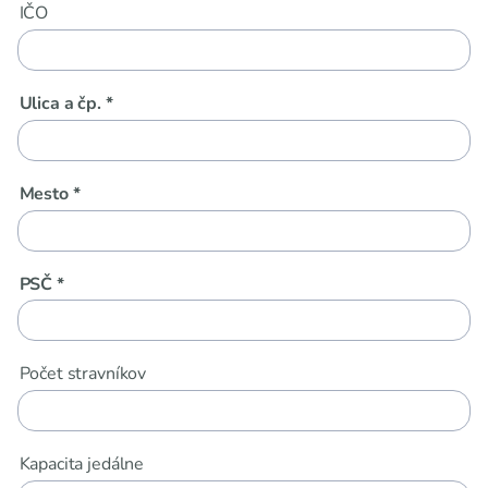
IČO
Ulica a čp. *
Mesto *
PSČ *
Počet stravníkov
Kapacita jedálne