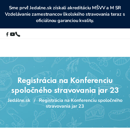
Sme prví! Jedalne.sk získali akreditáciu MŠVV a M SR
Vzdelávanie zamestnancov školského stravovania teraz s
oficiálnou garanciou kvality.
Registrácia na Konferenciu
spoločného stravovania jar 23
Jedálne.sk
/
Registrácia na Konferenciu spoločného
stravovania jar 23