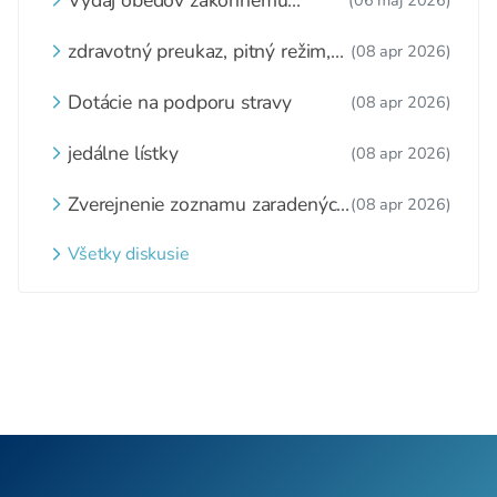
Vydaj obedov zákonnému
(06 máj 2026)
zástupcovi
zdravotný preukaz, pitný režim,
(08 apr 2026)
zážitkové varenie
Dotácie na podporu stravy
(08 apr 2026)
jedálne lístky
(08 apr 2026)
Zverejnenie zoznamu zaradených
(08 apr 2026)
detí a nezaradených detí na
webovom sídle
Všetky diskusie