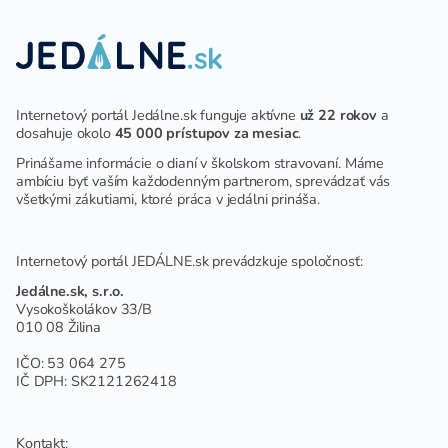
Internetový portál Jedálne.sk funguje aktívne
už 22 rokov
a
dosahuje okolo
45 000 prístupov za mesiac
.
Prinášame informácie o dianí v školskom stravovaní. Máme
ambíciu byť vaším každodenným partnerom, sprevádzať vás
všetkými zákutiami, ktoré práca v jedálni prináša.
Internetový portál JEDÁLNE.sk prevádzkuje spoločnosť:
Jedálne.sk, s.r.o.
Vysokoškolákov 33/B
010 08 Žilina
IČO: 53 064 275
IČ DPH: SK2121262418
Kontakt: