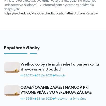
Ministerstvo školstva, výskumu, vývoja a mládeže SR (ďalej iba
„ministerstvo školstva“) v Informačnom systéme vzdelávania
dospelých:
https://isvd.iedu.sk/ViewCertifiedEducationalInstitutionsRegistry
Populárné články
Všetko, čo by ste mali vedieť o príspevku na
stravovanie v 8 bodoch
53072x
05 jún 2023
Financie
ODMEŇOVANIE ZAMESTNANCOV PRI
VÝKONE PRÁCE VO VEREJNOM ZÁUJME
45668x
28 jan 2020
Pracovno - právne témy