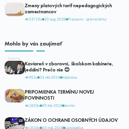
Zmeny platových taríf nepedagogických
zamestnancov
33713x
20 aug 2025
Pracovno - právne témy
Mohlo by vás zaujímať
Kaviareň v zborovni, školskom kabinete,
jedálni? Prečo nie 😊
953x
23 okt 2024
Inšpirácia
PRIPOMIENKA TERMÍNU NOVEJ
POVINNOSTI
1820x
05 feb 2018
Archív
ZÁKON O OCHRANE OSOBNÝCH ÚDAJOV
1610x
03 máj 2018
Legislatíva