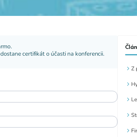
armo.
Člá
ostane certifikát o účasti na konferencii.
Z 
Hy
Le
St
Fi