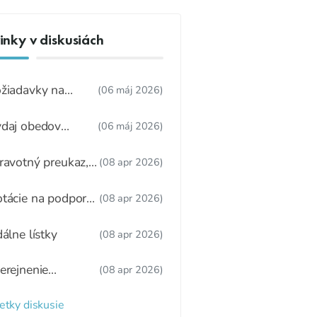
nky v diskusiách
žiadavky na
(06 máj 2026)
dúcu ŠJ
daj obedov
(06 máj 2026)
ákonnému
stupcovi
ravotný preukaz,
(08 apr 2026)
tný režim,
žitkové varenie
tácie na podporu
(08 apr 2026)
ravy
dálne lístky
(08 apr 2026)
erejnenie
(08 apr 2026)
oznamu
radených detí a
etky diskusie
zaradených detí