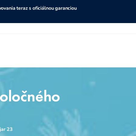
vania teraz s oficiálnou garanciou
poločného
jar 23