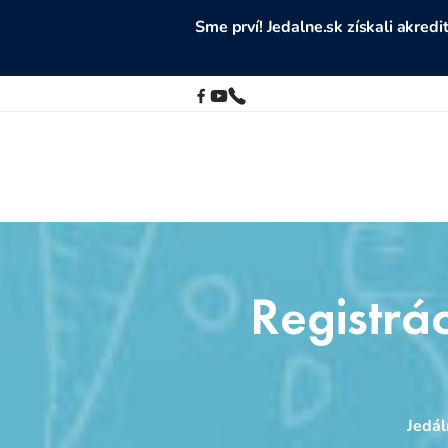
Sme prví! Jedalne.sk získali akre
Registrá
Jedál