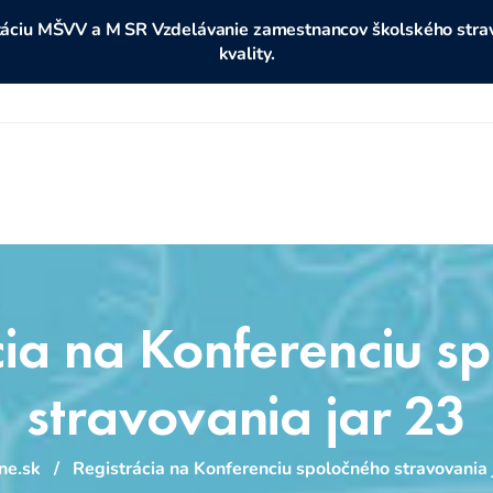
ditáciu MŠVV a M SR Vzdelávanie zamestnancov školského stravo
kvality.
cia na Konferenciu s
stravovania jar 23
ne.sk
/
Registrácia na Konferenciu spoločného stravovania 