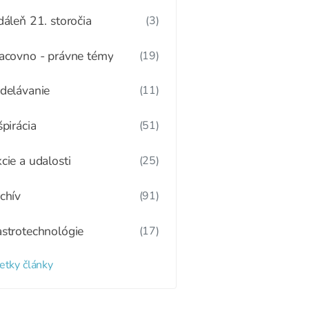
dáleň 21. storočia
(3)
acovno - právne témy
(19)
delávanie
(11)
špirácia
(51)
cie a udalosti
(25)
chív
(91)
strotechnológie
(17)
etky články