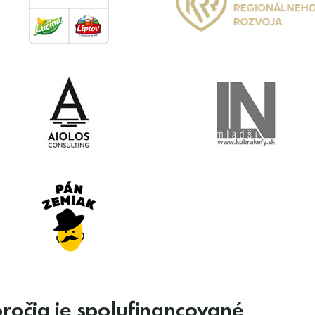
oročia je spolufinancované