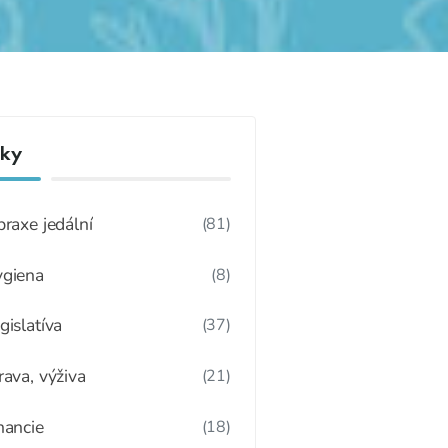
nky
praxe jedální
(81)
giena
(8)
gislatíva
(37)
rava, výživa
(21)
nancie
(18)