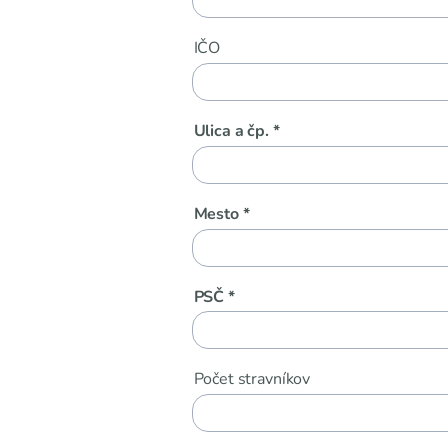
IČO
Ulica a čp. *
Mesto *
PSČ *
Počet stravníkov