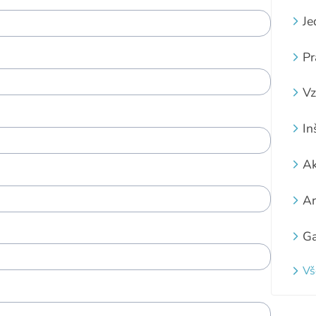
Je
Pr
Vz
In
Ak
Ar
Ga
Vš