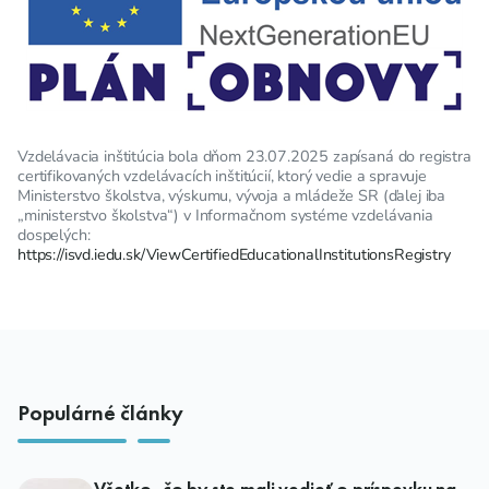
Vzdelávacia inštitúcia bola dňom 23.07.2025 zapísaná do registra
certifikovaných vzdelávacích inštitúcií, ktorý vedie a spravuje
Ministerstvo školstva, výskumu, vývoja a mládeže SR (ďalej iba
„ministerstvo školstva“) v Informačnom systéme vzdelávania
dospelých:
https://isvd.iedu.sk/ViewCertifiedEducationalInstitutionsRegistry
Populárné články
Všetko, čo by ste mali vedieť o príspevku na