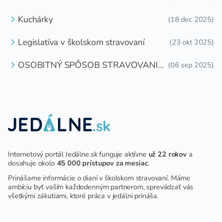
DETI ZDARMA
Kuchárky
(18 dec 2025)
Legislatíva v školskom stravovaní
(23 okt 2025)
OSOBITNÝ SPÔSOB STRAVOVANIA
(06 sep 2025)
DETÍ A ŽIAKOV V ŠKOLSKOM
ZARIADENÍ
Internetový portál Jedálne.sk funguje aktívne
už 22 rokov
a
dosahuje okolo
45 000 prístupov za mesiac
.
Prinášame informácie o dianí v školskom stravovaní. Máme
ambíciu byť vaším každodenným partnerom, sprevádzať vás
všetkými zákutiami, ktoré práca v jedálni prináša.