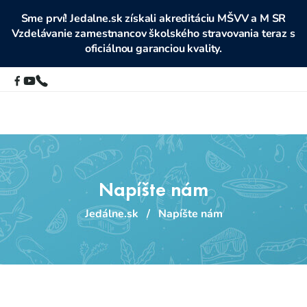
Sme prví! Jedalne.sk získali akreditáciu MŠVV a M SR
Vzdelávanie zamestnancov školského stravovania teraz s
oficiálnou garanciou kvality.
Napíšte nám
Jedálne.sk
/
Napíšte nám