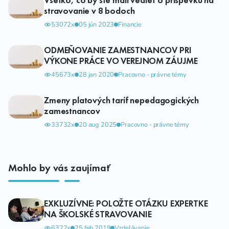
stravovanie v 8 bodoch
53072x
05 jún 2023
Financie
ODMEŇOVANIE ZAMESTNANCOV PRI
VÝKONE PRÁCE VO VEREJNOM ZÁUJME
45673x
28 jan 2020
Pracovno - právne témy
Zmeny platových taríf nepedagogických
zamestnancov
33732x
20 aug 2025
Pracovno - právne témy
Mohlo by vás zaujímať
EXKLUZÍVNE: POLOŽTE OTÁZKU EXPERTKE
NA ŠKOLSKÉ STRAVOVANIE
6322x
25 feb 2019
Vzdelávanie