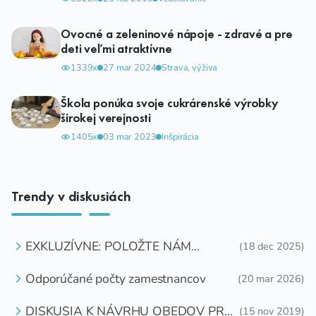
Ovocné a zeleninové nápoje - zdravé a pre
deti veľmi atraktívne
1339x
27 mar 2024
Strava, výživa
Škola ponúka svoje cukrárenské výrobky
širokej verejnosti
1405x
03 mar 2023
Inšpirácia
Trendy v diskusiách
EXKLUZÍVNE: POLOŽTE NÁM
(18 dec 2025)
OTÁZKU
Odporúčané počty zamestnancov
(20 mar 2026)
DISKUSIA K NÁVRHU OBEDOV PRE
(15 nov 2019)