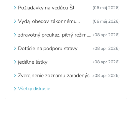
Požiadavky na vedúcu ŠJ
(06 máj 2026)
Vydaj obedov zákonnému
(06 máj 2026)
zástupcovi
zdravotný preukaz, pitný režim,
(08 apr 2026)
zážitkové varenie
Dotácie na podporu stravy
(08 apr 2026)
jedálne lístky
(08 apr 2026)
Zverejnenie zoznamu zaradených
(08 apr 2026)
detí a nezaradených detí na
webovom sídle
Všetky diskusie