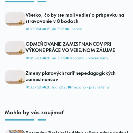
Všetko, čo by ste mali vedieť o príspevku na
stravovanie v 8 bodoch
53084x
05 jún 2023
Financie
ODMEŇOVANIE ZAMESTNANCOV PRI
VÝKONE PRÁCE VO VEREJNOM ZÁUJME
45683x
28 jan 2020
Pracovno - právne témy
Zmeny platových taríf nepedagogických
zamestnancov
33759x
20 aug 2025
Pracovno - právne témy
Mohlo by vás zaujímať
Potraviny školskej jedálne v čase mimoriadnej