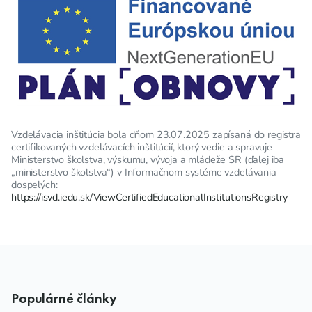
Vzdelávacia inštitúcia bola dňom 23.07.2025 zapísaná do registra
certifikovaných vzdelávacích inštitúcií, ktorý vedie a spravuje
Ministerstvo školstva, výskumu, vývoja a mládeže SR (ďalej iba
„ministerstvo školstva“) v Informačnom systéme vzdelávania
dospelých:
https://isvd.iedu.sk/ViewCertifiedEducationalInstitutionsRegistry
Populárné články