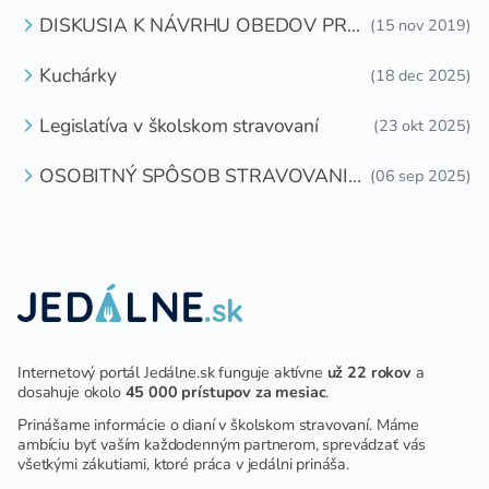
DISKUSIA K NÁVRHU OBEDOV PRE
(15 nov 2019)
DETI ZDARMA
Kuchárky
(18 dec 2025)
Legislatíva v školskom stravovaní
(23 okt 2025)
OSOBITNÝ SPÔSOB STRAVOVANIA
(06 sep 2025)
DETÍ A ŽIAKOV V ŠKOLSKOM
ZARIADENÍ
Internetový portál Jedálne.sk funguje aktívne
už 22 rokov
a
dosahuje okolo
45 000 prístupov za mesiac
.
Prinášame informácie o dianí v školskom stravovaní. Máme
ambíciu byť vaším každodenným partnerom, sprevádzať vás
všetkými zákutiami, ktoré práca v jedálni prináša.