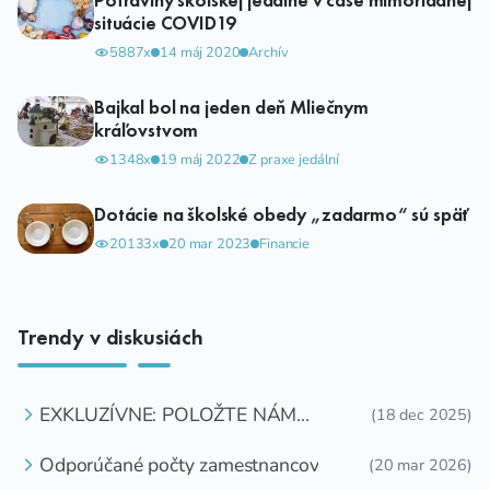
situácie COVID19
5887x
14 máj 2020
Archív
Bajkal bol na jeden deň Mliečnym
kráľovstvom
1348x
19 máj 2022
Z praxe jedální
Dotácie na školské obedy „zadarmo“ sú späť
20133x
20 mar 2023
Financie
Trendy v diskusiách
EXKLUZÍVNE: POLOŽTE NÁM
(18 dec 2025)
OTÁZKU
Odporúčané počty zamestnancov
(20 mar 2026)