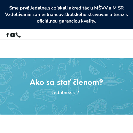
Sme prví! Jedalne.sk získali akreditáciu MŠVV a M SR
Vzdelávanie zamestnancov školského stravovania teraz s
oficiálnou garanciou kvality.
Ako sa stať členom?
Jedálne.sk
/