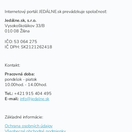
Internetový portál JEDÁLNE.sk prevádzkuje spoločnosť:
Jedálne.sk, s.r.o.
Vysokoškolákov 33/B
010 08 Žilina
IČO: 53 064 275
IČ DPH: SK2121262418
Kontakt:
Pracovná doba:
pondelok - piatok
10.00hod. - 14.00hod.
Tel.:
+421 915 404 495
E-mail:
info@jedalne.sk
Základné informácie:
Ochrana osobných údajov
Všeobecné obchodné podmienky