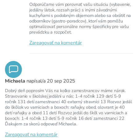
Odporúčame vám porovnať vašu situáciu (vybavenie,
jedálny lístok, rozsah prác) s inými závodnými
kuchyňami s podobným objemom alebo sa obrátiť na
odborníkov (gastro-poradcov), ktorí vám pomôžu
optimalizovať personálne normy špecificky pre vašu
prevádzku a rozpočet.
Zareagovať na komentár
Michaela
napísal/a
20 sep 2025
Dobrý deň poprosím Vás na koľko zamestnancov máme nárok.
Stravovanie v školskej jedálni u nás: 1-4 ročník 129 detí 5-9
ročník 131 detí zamestnanci 40 externý stravníci 13 Rozvoz jedál
do škôlok vo varniciach a boxoch: raňajky, obed, olovrant je 40
detí raňajky a obed 11 detí Rozvoz jedál do škôl vo varniciach a
boxoch: 1-4 ročník 13 detí 5-9 ročník 16 detí zamestnanci 22
Ďakujem za skorú odpoveď Michaela.
Zareagovať na komentár