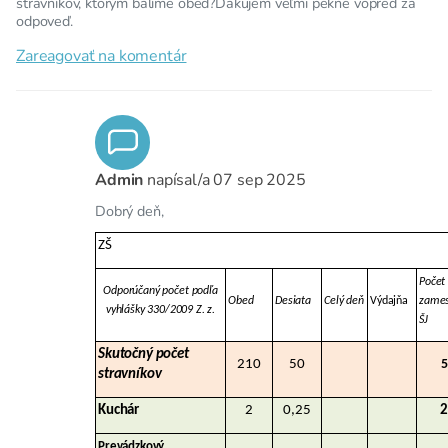
stravníkov, ktorým balíme obed?Ďakujem veľmi pekne vopred za
odpoveď.
Zareagovať na komentár
Admin
napísal/a
07 sep 2025
Dobrý deň,
ZŠ
Počet
Odporúčaný počet podľa
Obed
Desiata
Celý deň
Výdajňa
zames
vyhlášky 330/2009 Z. z.
ŠJ
Skutočný počet
210
50
5
stravníkov
Kuchár
2
0,25
2
Prevádzkový