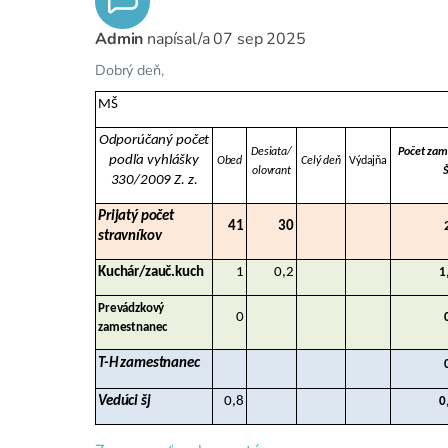
Admin
napísal/a
07 sep 2025
Dobrý deň,
MŠ
Odporúčaný počet
Desiata/
Počet zam
podľa vyhlášky
Obed
Celý deň
Výdajňa
olovrant
Š
330/2009 Z. z.
Prijatý počet
41
30
stravníkov
Kuchár/zauč.kuch
1
0,2
1
Prevádzkový
0
zamestnanec
T-H zamestnanec
Vedúci šj
0,8
0