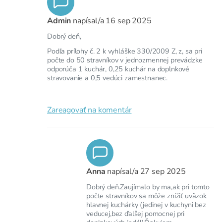
Admin
napísal/a
16 sep 2025
Dobrý deň,
Podľa prílohy č. 2 k vyhláške 330/2009 Z, z, sa pri
počte do 50 stravníkov v jednozmennej prevádzke
odporúča 1 kuchár, 0,25 kuchár na doplnkové
stravovanie a 0,5 vedúci zamestnanec.
Zareagovať na komentár
Anna
napísal/a
27 sep 2025
Dobrý deň.Zaujímalo by ma,ak pri tomto
počte stravníkov sa môže znížiť uväzok
hlavnej kuchárky (jedinej v kuchyni bez
veducej,bez ďalšej pomocnej pri