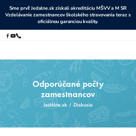
Sme prví! Jedalne.sk získali akreditáciu MŠVV a M SR
Vzdelávanie zamestnancov školského stravovania teraz s
oficiálnou garanciou kvality.
Odporúčané počty
zamestnancov
Jedálne.sk
/
Diskusia