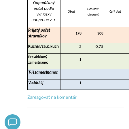
Odporúčaný
počet podľa
Desiata/
Obed
Celý deň
vyhlášky
olovrant
330/2009 Z. z.
Prijatý počet
178
308
stravníkov
Kuchár/zauč.kuch
2
0,75
Prevádzkový
1
zamestnanec
T-H zamestnanec
Vedúci šj
1
Zareagovať na komentár