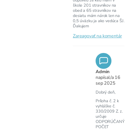
škole 201 stravníkov na
obed a 65 stravníkov na
desiatu mám nárok len na
0,5 úväzku ja ako vedúca ŠJ.
Ďakujem
Zareagovať na komentár
Admin
napísal/a
16
sep 2025
Dobrý deň,
Príloha č. 2 k
vyhláške č.
330/2009 Z. z.
určuje
ODPORÚČANÝ
POČET