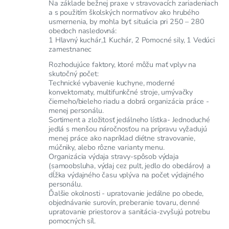
Na základe bežnej praxe v stravovacích zariadeniach
a s použitím školských normatívov ako hrubého
usmernenia, by mohla byť situácia pri 250 – 280
obedoch nasledovná:
1 Hlavný kuchár,1 Kuchár, 2 Pomocné sily, 1 Vedúci
zamestnanec
Rozhodujúce faktory, ktoré môžu mať vplyv na
skutočný počet:
Technické vybavenie kuchyne, moderné
konvektomaty, multifunkčné stroje, umývačky
čierneho/bieleho riadu a dobrá organizácia práce -
menej personálu.
Sortiment a zložitosť jedálneho lístka- Jednoduché
jedlá s menšou náročnosťou na prípravu vyžadujú
menej práce ako napríklad diétne stravovanie,
múčniky, alebo rôzne varianty menu.
Organizácia výdaja stravy-spôsob výdaja
(samoobsluha, výdaj cez pult, jedlo do obedárov) a
dĺžka výdajného času vplýva na počet výdajného
personálu.
Ďalšie okolnosti - upratovanie jedálne po obede,
objednávanie surovín, preberanie tovaru, denné
upratovanie priestorov a sanitácia-zvyšujú potrebu
pomocných síl.