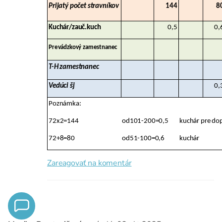
Prijatý počet stravníkov
144
8
Kuchár/zauč.kuch
0,5
0,
Prevádzkový zamestnanec
T-H zamestnanec
Vedúci šj
0,
Poznámka:
72x2=144
od101-200=0,5
kuchár pre do
72+8=80
od51-100=0,6
kuchár
Zareagovať na komentár