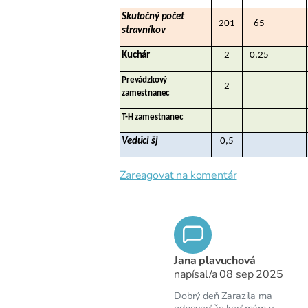
Skutočný počet
201
65
stravníkov
Kuchár
2
0,25
Prevádzkový
2
zamestnanec
T-H zamestnanec
Vedúci šj
0,5
Zareagovať na komentár
Jana plavuchová
napísal/a
08 sep 2025
Dobrý deň Zarazila ma
odpoveď že keď mám v