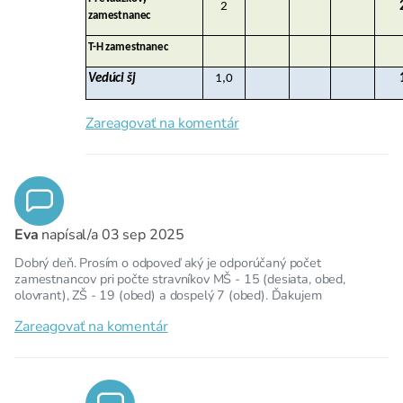
2
zamestnanec
T-H zamestnanec
Vedúci šj
1,0
Zareagovať na komentár
Eva
napísal/a
03 sep 2025
Dobrý deň. Prosím o odpoveď aký je odporúčaný počet
zamestnancov pri počte stravníkov MŠ - 15 (desiata, obed,
olovrant), ZŠ - 19 (obed) a dospelý 7 (obed). Ďakujem
Zareagovať na komentár