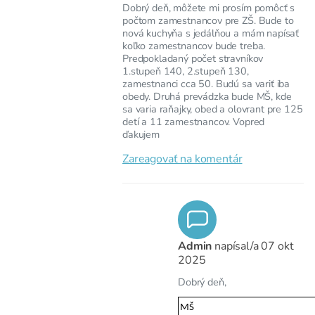
Dobrý deň, môžete mi prosím pomôcť s
počtom zamestnancov pre ZŠ. Bude to
nová kuchyňa s jedálňou a mám napísať
koľko zamestnancov bude treba.
Predpokladaný počet stravníkov
1.stupeň 140, 2.stupeň 130,
zamestnanci cca 50. Budú sa variť iba
obedy. Druhá prevádzka bude MŠ, kde
sa varia raňajky, obed a olovrant pre 125
detí a 11 zamestnancov. Vopred
ďakujem
Zareagovať na komentár
Admin
napísal/a
07 okt
2025
Dobrý deň,
MŠ