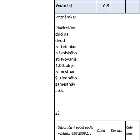
Vedúci šj
0,5
Poznámka:
Riaditeľ/ve
dúci na
dvoch
zariadeniac
h školského
stravovania
1,00, ak je
zamestnan
ý u jedného
zamestnáv
ateľa .
ZŠ
Odporúčaný počet podľa
Celý
Obed
Desiata
vyhlášky 330/2009 Z. z.
deň