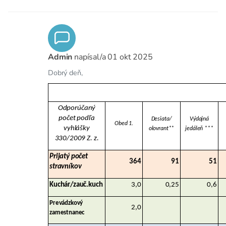
Admin
napísal/a
01 okt 2025
Dobrý deň,
Odporúčaný
počet podľa
Desiata/
Výdajná
Obed 1.
vyhlášky
olovrant**
jedáleň ***
330/2009 Z. z.
Prijatý počet
364
91
51
stravníkov
Kuchár/zauč.kuch
3,0
0,25
0,6
Prevádzkový
2,0
zamestnanec