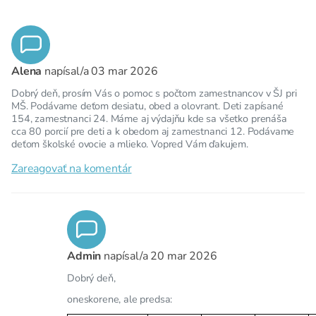
Alena
napísal/a
03 mar 2026
Dobrý deň, prosím Vás o pomoc s počtom zamestnancov v ŠJ pri
MŠ. Podávame deťom desiatu, obed a olovrant. Deti zapísané
154, zamestnanci 24. Máme aj výdajňu kde sa všetko prenáša
cca 80 porcií pre deti a k obedom aj zamestnanci 12. Podávame
deťom školské ovocie a mlieko. Vopred Vám ďakujem.
Zareagovať na komentár
Admin
napísal/a
20 mar 2026
Dobrý deň,
oneskorene, ale predsa: