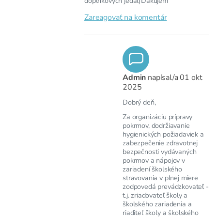
doplnkových jedál)Ďakujem
Zareagovať na komentár
Admin
napísal/a
01 okt
2025
Dobrý deň,
Za organizáciu prípravy
pokrmov, dodržiavanie
hygienických požiadaviek a
zabezpečenie zdravotnej
bezpečnosti vydávaných
pokrmov a nápojov v
zariadení školského
stravovania v plnej miere
zodpovedá prevádzkovateľ -
t.j. zriaďovateľ školy a
školského zariadenia a
riaditeľ školy a školského