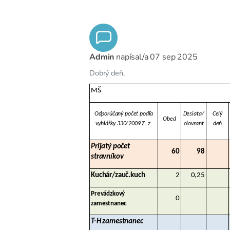
Admin
napísal/a
07 sep 2025
Dobrý deň,
MŠ
Odporúčaný počet podľa
Desiata/
Celý
Obed
vyhlášky 330/2009 Z. z.
olovrant
deň
Prijatý počet
60
98
stravníkov
Kuchár/zauč.kuch
2
0,25
Prevádzkový
0
zamestnanec
T-H zamestnanec