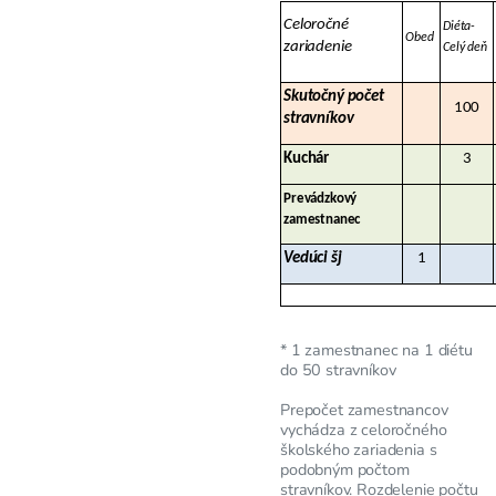
Celoročné
Diéta-
Obed
zariadenie
Celý deň
Skutočný počet
100
stravníkov
Kuchár
3
Prevádzkový
zamestnanec
Vedúci šj
1
* 1 zamestnanec na 1 diétu
do 50 stravníkov
Prepočet zamestnancov
vychádza z celoročného
školského zariadenia s
podobným počtom
stravníkov. Rozdelenie počtu