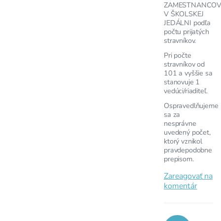
ZAMESTNANCO
V ŠKOLSKEJ
JEDÁLNI podľa
počtu prijatých
stravníkov.
Pri počte
stravníkov od
101 a vyššie sa
stanovuje 1
vedúci/riaditeľ.
Ospravedlňujeme
sa za
nesprávne
uvedený počet,
ktorý vznikol
pravdepodobne
prepisom.
Zareagovať na
komentár