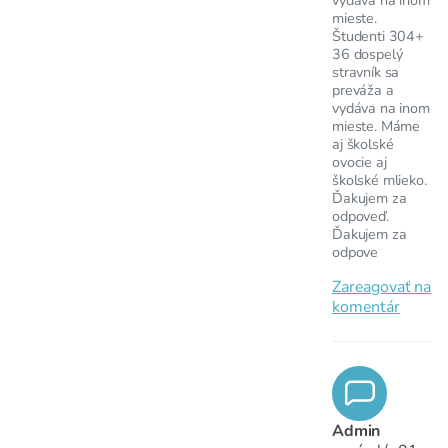
mieste.
Študenti 304+
36 dospelý
stravník sa
preváža a
vydáva na inom
mieste. Máme
aj školské
ovocie aj
školské mlieko.
Ďakujem za
odpoveď.
Ďakujem za
odpove
Zareagovať na
komentár
Admin