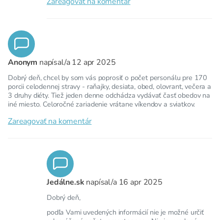
Zareagovať na komentár
Anonym
napísal/a
12 apr 2025
Dobrý deň, chcel by som vás poprosiť o počet personálu pre 170
porcii celodennej stravy - raňajky, desiata, obed, olovrant, večera a
3 druhy diéty. Tiež jeden denne odchádza vydávať časť obedov na
iné miesto. Celoročné zariadenie vrátane víkendov a sviatkov.
Zareagovať na komentár
Jedálne.sk
napísal/a
16 apr 2025
Dobrý deň,
podľa Vami uvedených informácií nie je možné určiť