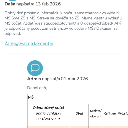
Daša
napísal/a
13 feb 2026
Dobrý deň,prosím o informáciu k počtu zamestnancov vo výdajni
MŠ.Sme ZŠ s MŠ. Strava sa dováža zo ZŠ. Máme vlastnú výdajňu
MŠ,počet 72detí /desiata,obed,olovrant/ a 8 dospelých/obed/. Aký
je odporúčaný počet zamestnancov vo výdajni MŠ? Ďakujem za
odpoveď.
Zareagovať na komentár
Admin
napísal/a
01 mar 2026
Dobrý deň,
MŠ
Odporúčaný počet
Desiata/
podľa vyhlášky
Obed
Celý deň
Výdajň
olovrant
330/2009 Z. z.