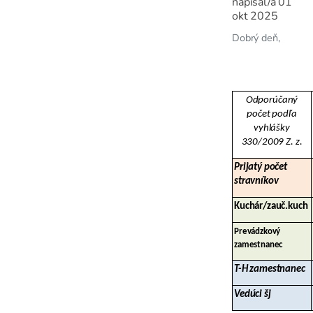
napísal/a
01
okt 2025
Dobrý deň,
Odporúčaný
počet podľa
vyhlášky
330/2009 Z. z.
Prijatý počet
stravníkov
Kuchár/zauč.kuch
Prevádzkový
zamestnanec
T-H zamestnanec
Vedúci šj