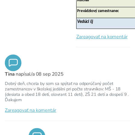
Kuchár
Prevádzkový zamestnanec
Vedúci šj
Zareagovať na komentár
Tina
napísal/a
08 sep 2025
Dobrý deň, chcela by som sa spýtať na odporúčaný počet
zamestnancov v školskej jedálni pri počte stravníkov: MŠ - 18
(desiata a obed 18 detí, olovrant 11 detí), ZŠ 21 detí a dospelí 9 .
Ďakujem
Zareagovať na komentár