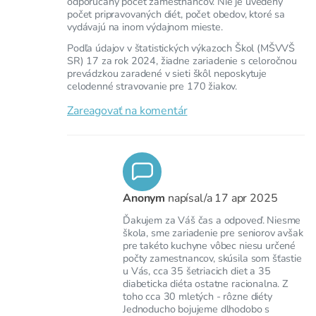
odporúčaný počet zamestnancov. Nie je uvedený
počet pripravovaných diét, počet obedov, ktoré sa
vydávajú na inom výdajnom mieste.
Podľa údajov v štatistických výkazoch Škol (MŠVVŠ
SR) 17 za rok 2024, žiadne zariadenie s celoročnou
prevádzkou zaradené v sieti škôl neposkytuje
celodenné stravovanie pre 170 žiakov.
Zareagovať na komentár
Anonym
napísal/a
17 apr 2025
Ďakujem za Váš čas a odpoveď. Niesme
škola, sme zariadenie pre seniorov avšak
pre takéto kuchyne vôbec niesu určené
počty zamestnancov, skúsila som šťastie
u Vás, cca 35 šetriacich diet a 35
diabeticka diéta ostatne racionalna. Z
toho cca 30 mletých - rôzne diéty
Jednoducho bojujeme dlhodobo s