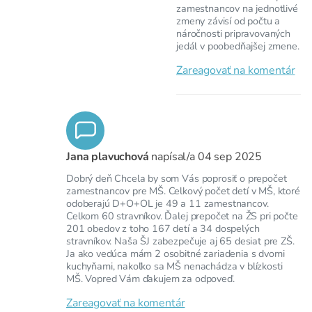
zamestnancov na jednotlivé
zmeny závisí od počtu a
náročnosti pripravovaných
jedál v poobedňajšej zmene.
Zareagovať na komentár
Jana plavuchová
napísal/a
04 sep 2025
Dobrý deň Chcela by som Vás poprosiť o prepočet
zamestnancov pre MŠ. Celkový počet detí v MŠ, ktoré
odoberajú D+O+OL je 49 a 11 zamestnancov.
Celkom 60 stravníkov. Ďalej prepočet na ŽS pri počte
201 obedov z toho 167 detí a 34 dospelých
stravníkov. Naša ŠJ zabezpečuje aj 65 desiat pre ZŠ.
Ja ako vedúca mám 2 osobitné zariadenia s dvomi
kuchyňami, nakoľko sa MŠ nenachádza v blízkosti
MŠ. Vopred Vám ďakujem za odpoveď.
Zareagovať na komentár