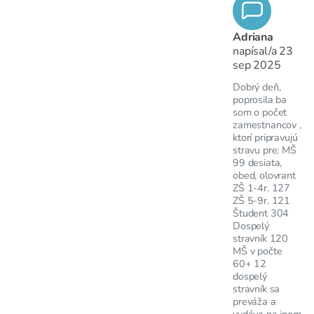
Adriana
napísal/a
23
sep 2025
Dobrý deň,
poprosila ba
som o počet
zamestnancov ,
ktorí pripravujú
stravu pre: MŠ
99 desiata,
obed, olovrant
ZŠ 1-4r. 127
ZŠ 5-9r. 121
Študent 304
Dospelý
stravník 120
MŠ v počte
60+ 12
dospelý
stravník sa
preváža a
vydáva na inom