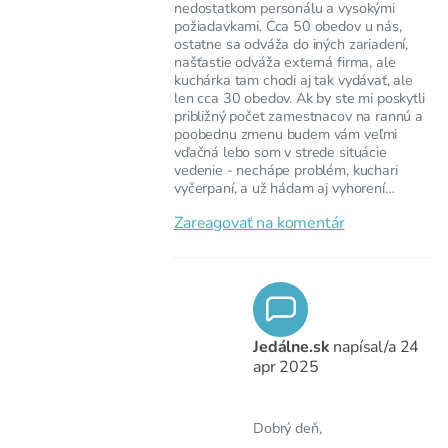
nedostatkom personálu a vysokými
požiadavkami. Cca 50 obedov u nás,
ostatne sa odváža do iných zariadení,
našťastie odváža externá firma, ale
kuchárka tam chodi aj tak vydávať, ale
len cca 30 obedov. Ak by ste mi poskytli
približný počet zamestnacov na rannú a
poobednu zmenu budem vám veľmi
vďačná lebo som v strede situácie
vedenie - nechápe problém, kuchari
vyčerpaní, a už hádam aj vyhorení…
Zareagovať na komentár
Jedálne.sk
napísal/a
24
apr 2025
Dobrý deň,