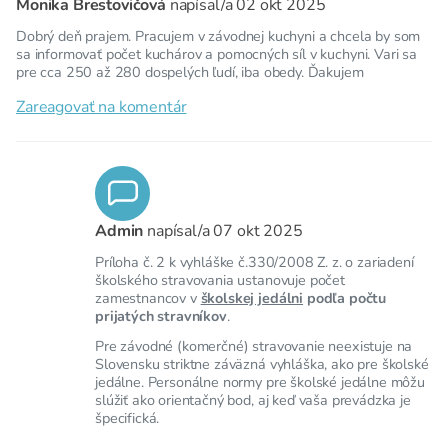
Monika Brestovičová
napísal/a
02 okt 2025
Dobrý deň prajem. Pracujem v závodnej kuchyni a chcela by som
sa informovať počet kuchárov a pomocných síl v kuchyni. Vari sa
pre cca 250 až 280 dospelých ľudí, iba obedy. Ďakujem
Zareagovať na komentár
Admin
napísal/a
07 okt 2025
Príloha č. 2 k vyhláške č.330/2008 Z. z. o zariadení
školského stravovania ustanovuje počet
zamestnancov v
školskej jedálni
podľa počtu
prijatých stravníkov
.
Pre závodné (komerčné) stravovanie neexistuje na
Slovensku striktne záväzná vyhláška, ako pre školské
jedálne. Personálne normy pre školské jedálne môžu
slúžiť ako orientačný bod, aj keď vaša prevádzka je
špecifická.