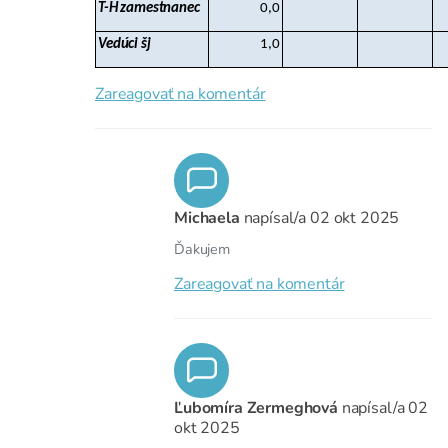
T-H zamestnanec
0,0
Vedúci šj
1,0
Zareagovať na komentár
Michaela
napísal/a
02 okt 2025
Ďakujem
Zareagovať na komentár
Ľubomíra Zermeghová
napísal/a
02
okt 2025