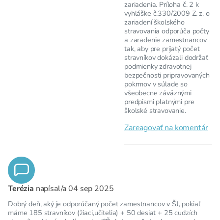
zariadenia. Príloha č. 2 k
vyhláške č.330/2009 Z. z. o
zariadení školského
stravovania odporúča počty
a zaradenie zamestnancov
tak, aby pre prijatý počet
stravníkov dokázali dodržať
podmienky zdravotnej
bezpečnosti pripravovaných
pokrmov v súlade so
všeobecne záväznými
predpismi platnými pre
školské stravovanie.
Zareagovať na komentár
Terézia
napísal/a
04 sep 2025
Dobrý deň, aký je odporúčaný počet zamestnancov v ŠJ, pokiaľ
máme 185 stravníkov (žiaci,učitelia) + 50 desiat + 25 cudzích