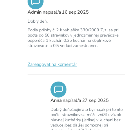
Admin
napísal/a
16 sep 2025
Dobrý deň,
Podľa prílohy č. 2 k vyhláške 330/2009 Z, z, sa pri
počte do 50 stravníkov v jednozmennej prevádzke
odporúča 1 kuchár, 0,25 kuchár na doplnkové
stravovanie a 0,5 vedúci zamestnanec.
Zareagovať na komentár
Anna
napísal/a
27 sep 2025
Dobrý deň.Zaujímalo by ma,ak pri tomto
počte stravníkov sa môže znížiť uväzok
hlavnej kuchárky (jedinej v kuchyni bez
veducej,bez ďalšej pomocnej pri