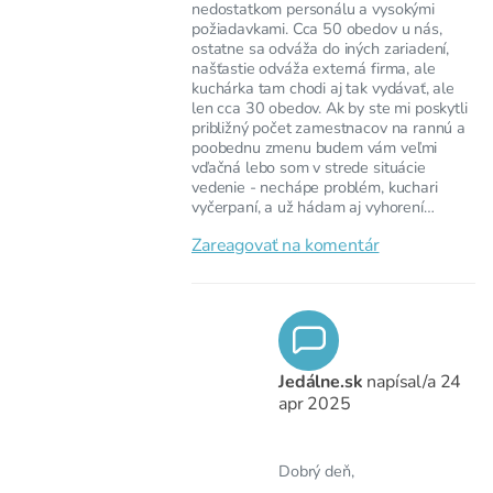
nedostatkom personálu a vysokými
požiadavkami. Cca 50 obedov u nás,
ostatne sa odváža do iných zariadení,
našťastie odváža externá firma, ale
kuchárka tam chodi aj tak vydávať, ale
len cca 30 obedov. Ak by ste mi poskytli
približný počet zamestnacov na rannú a
poobednu zmenu budem vám veľmi
vďačná lebo som v strede situácie
vedenie - nechápe problém, kuchari
vyčerpaní, a už hádam aj vyhorení…
Zareagovať na komentár
Jedálne.sk
napísal/a
24
apr 2025
Dobrý deň,