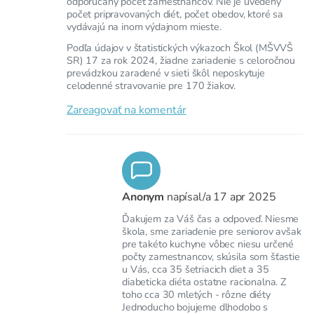
odporúčaný počet zamestnancov. Nie je uvedený
počet pripravovaných diét, počet obedov, ktoré sa
vydávajú na inom výdajnom mieste.
Podľa údajov v štatistických výkazoch Škol (MŠVVŠ
SR) 17 za rok 2024, žiadne zariadenie s celoročnou
prevádzkou zaradené v sieti škôl neposkytuje
celodenné stravovanie pre 170 žiakov.
Zareagovať na komentár
Anonym
napísal/a
17 apr 2025
Ďakujem za Váš čas a odpoveď. Niesme
škola, sme zariadenie pre seniorov avšak
pre takéto kuchyne vôbec niesu určené
počty zamestnancov, skúsila som šťastie
u Vás, cca 35 šetriacich diet a 35
diabeticka diéta ostatne racionalna. Z
toho cca 30 mletých - rôzne diéty
Jednoducho bojujeme dlhodobo s