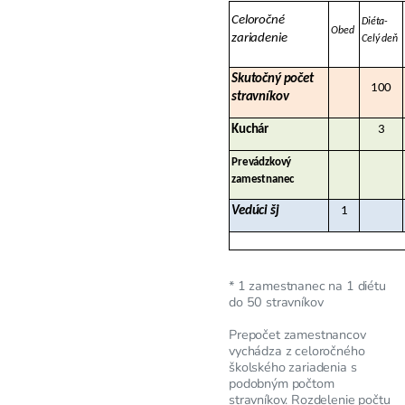
Celoročné
Diéta-
Obed
zariadenie
Celý deň
Skutočný počet
100
stravníkov
Kuchár
3
Prevádzkový
zamestnanec
Vedúci šj
1
* 1 zamestnanec na 1 diétu
do 50 stravníkov
Prepočet zamestnancov
vychádza z celoročného
školského zariadenia s
podobným počtom
stravníkov. Rozdelenie počtu