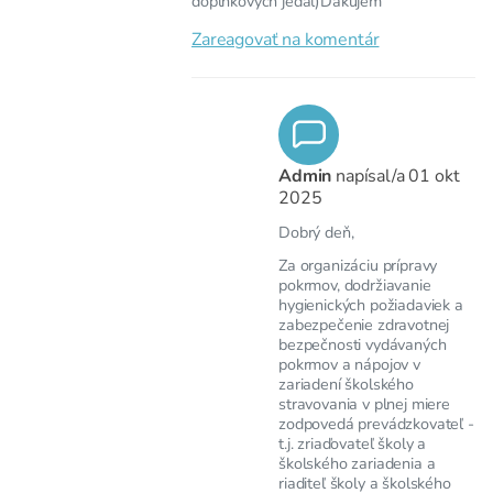
doplnkových jedál)Ďakujem
Zareagovať na komentár
Admin
napísal/a
01 okt
2025
Dobrý deň,
Za organizáciu prípravy
pokrmov, dodržiavanie
hygienických požiadaviek a
zabezpečenie zdravotnej
bezpečnosti vydávaných
pokrmov a nápojov v
zariadení školského
stravovania v plnej miere
zodpovedá prevádzkovateľ -
t.j. zriaďovateľ školy a
školského zariadenia a
riaditeľ školy a školského