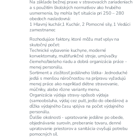
Na základe bežnej praxe v stravovacích zariadeniach
a s použitím školských normatívov ako hrubého
usmernenia, by mohla byť situácia pri 250 – 280
obedoch nasledovná:
1 Hlavný kuchár,1 Kuchár, 2 Pomocné sily, 1 Vedúci
zamestnanec
Rozhodujúce faktory, ktoré môžu mať vplyv na
skutočný počet:
Technické vybavenie kuchyne, moderné
konvektomaty, multifunkčné stroje, umývačky
čierneho/bieleho riadu a dobrá organizácia práce -
menej personálu.
Sortiment a zložitosť jedálneho lístka- Jednoduché
jedlá s menšou náročnosťou na prípravu vyžadujú
menej práce ako napríklad diétne stravovanie,
múčniky, alebo rôzne varianty menu.
Organizácia výdaja stravy-spôsob výdaja
(samoobsluha, výdaj cez pult, jedlo do obedárov) a
dĺžka výdajného času vplýva na počet výdajného
personálu.
Ďalšie okolnosti - upratovanie jedálne po obede,
objednávanie surovín, preberanie tovaru, denné
upratovanie priestorov a sanitácia-zvyšujú potrebu
pomocných síl.