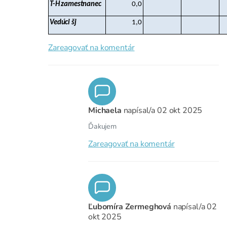
T-H zamestnanec
0,0
Vedúci šj
1,0
Zareagovať na komentár
Michaela
napísal/a
02 okt 2025
Ďakujem
Zareagovať na komentár
Ľubomíra Zermeghová
napísal/a
02
okt 2025