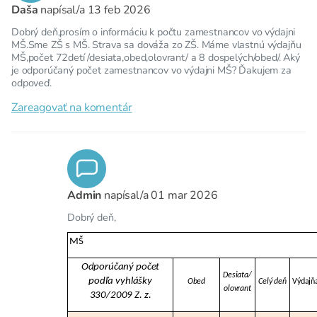
Daša
napísal/a
13 feb 2026
Dobrý deň,prosím o informáciu k počtu zamestnancov vo výdajni
MŠ.Sme ZŠ s MŠ. Strava sa dováža zo ZŠ. Máme vlastnú výdajňu
MŠ,počet 72detí /desiata,obed,olovrant/ a 8 dospelých/obed/. Aký
je odporúčaný počet zamestnancov vo výdajni MŠ? Ďakujem za
odpoveď.
Zareagovať na komentár
Admin
napísal/a
01 mar 2026
Dobrý deň,
MŠ
Odporúčaný počet
Desiata/
podľa vyhlášky
Obed
Celý deň
Výdajň
olovrant
330/2009 Z. z.