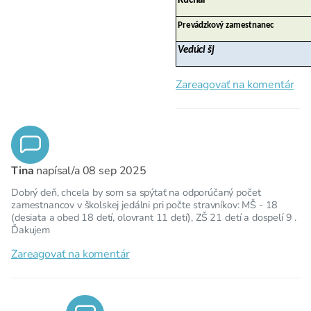
Kuchár
Prevádzkový zamestnanec
Vedúci šj
Zareagovať na komentár
Tina
napísal/a
08 sep 2025
Dobrý deň, chcela by som sa spýtať na odporúčaný počet
zamestnancov v školskej jedálni pri počte stravníkov: MŠ - 18
(desiata a obed 18 detí, olovrant 11 detí), ZŠ 21 detí a dospelí 9 .
Ďakujem
Zareagovať na komentár