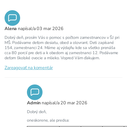
Alena
napísal/a
03 mar 2026
Dobrý deň, prosím Vás o pomoc s počtom zamestnancov v ŠJ pri
MŠ. Podávame deťom desiatu, obed a olovrant. Deti zapísané
154, zamestnanci 24. Máme aj výdajňu kde sa všetko prenáša
cca 80 porcií pre deti a k obedom aj zamestnanci 12. Podávame
deťom školské ovocie a mlieko. Vopred Vám ďakujem.
Zareagovať na komentár
Admin
napísal/a
20 mar 2026
Dobrý deň,
oneskorene, ale predsa: