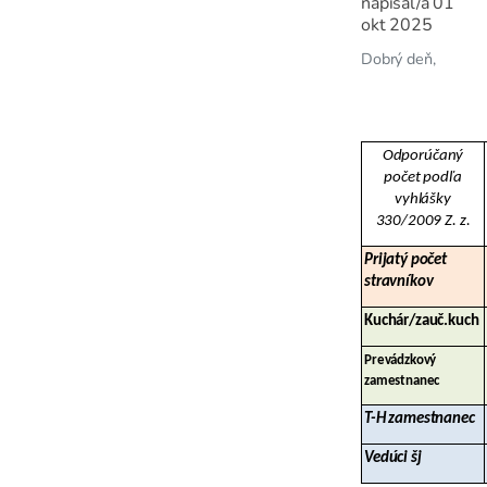
napísal/a
01
okt 2025
Dobrý deň,
Odporúčaný
počet podľa
vyhlášky
330/2009 Z. z.
Prijatý počet
stravníkov
Kuchár/zauč.kuch
Prevádzkový
zamestnanec
T-H zamestnanec
Vedúci šj