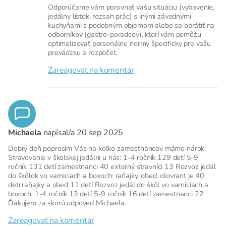
Odporúčame vám porovnať vašu situáciu (vybavenie,
jedálny lístok, rozsah prác) s inými závodnými
kuchyňami s podobným objemom alebo sa obrátiť na
odborníkov (gastro-poradcov), ktorí vám pomôžu
optimalizovať personálne normy špecificky pre vašu
prevádzku a rozpočet.
Zareagovať na komentár
Michaela
napísal/a
20 sep 2025
Dobrý deň poprosím Vás na koľko zamestnancov máme nárok.
Stravovanie v školskej jedálni u nás: 1-4 ročník 129 detí 5-9
ročník 131 detí zamestnanci 40 externý stravníci 13 Rozvoz jedál
do škôlok vo varniciach a boxoch: raňajky, obed, olovrant je 40
detí raňajky a obed 11 detí Rozvoz jedál do škôl vo varniciach a
boxoch: 1-4 ročník 13 detí 5-9 ročník 16 detí zamestnanci 22
Ďakujem za skorú odpoveď Michaela.
Zareagovať na komentár