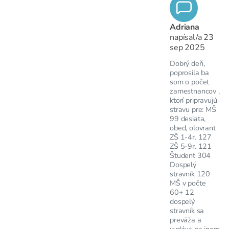
Adriana
napísal/a
23
sep 2025
Dobrý deň,
poprosila ba
som o počet
zamestnancov ,
ktorí pripravujú
stravu pre: MŠ
99 desiata,
obed, olovrant
ZŠ 1-4r. 127
ZŠ 5-9r. 121
Študent 304
Dospelý
stravník 120
MŠ v počte
60+ 12
dospelý
stravník sa
preváža a
vydáva na inom