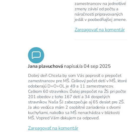
zamestnancov na jednotlivé
zmeny závisí od počtu a
náročnosti pripravovaných
jedál v poobedňajšej zmene.
Zareagovať na komentár
Jana plavuchová
napísal/a
04 sep 2025
Dobrý deň Chcela by som Vás poprosiť o prepočet
zamestnancov pre MŠ. Celkový počet detí v MŠ, ktoré
odoberajú D+O+OL je 49 a 11 zamestnancov.
Celkom 60 stravníkov. Ďalej prepočet na ŽS pri počte
201 obedov z toho 167 detí a 34 dospelých
stravníkov. Naša ŠJ zabezpečuje aj 65 desiat pre ZŠ.
Ja ako vedúca mám 2 osobitné zariadenia s dvomi
kuchyňami, nakoľko sa MŠ nenachádza v blízkosti
MŠ. Vopred Vám ďakujem za odpoveď.
Zareagovať na komentár