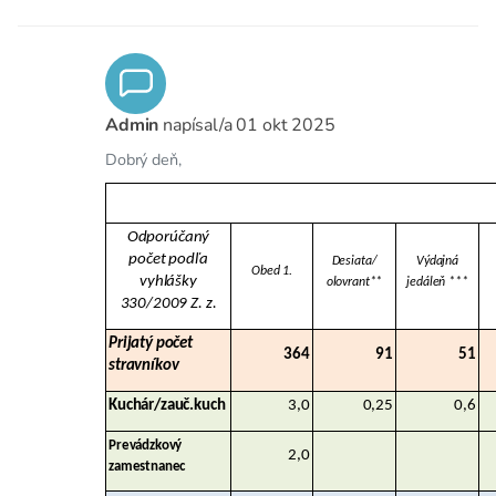
Admin
napísal/a
01 okt 2025
Dobrý deň,
Odporúčaný
počet podľa
Desiata/
Výdajná
Obed 1.
vyhlášky
olovrant**
jedáleň ***
330/2009 Z. z.
Prijatý počet
364
91
51
stravníkov
Kuchár/zauč.kuch
3,0
0,25
0,6
Prevádzkový
2,0
zamestnanec