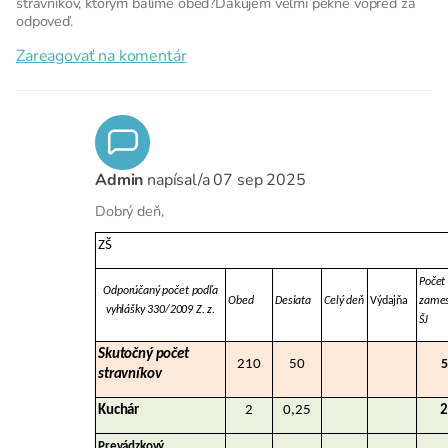
stravníkov, ktorým balíme obed?Ďakujem veľmi pekne vopred za
odpoveď.
Zareagovať na komentár
Admin
napísal/a
07 sep 2025
Dobrý deň,
ZŠ
Počet
Odporúčaný počet podľa
Obed
Desiata
Celý deň
Výdajňa
zames
vyhlášky 330/2009 Z. z.
ŠJ
Skutočný počet
210
50
5
stravníkov
Kuchár
2
0,25
2
Prevádzkový