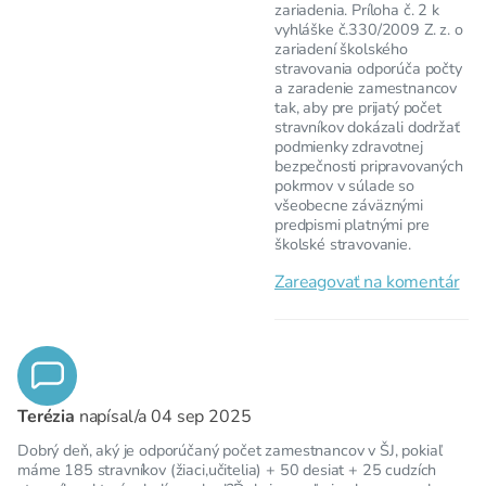
zariadenia. Príloha č. 2 k
vyhláške č.330/2009 Z. z. o
zariadení školského
stravovania odporúča počty
a zaradenie zamestnancov
tak, aby pre prijatý počet
stravníkov dokázali dodržať
podmienky zdravotnej
bezpečnosti pripravovaných
pokrmov v súlade so
všeobecne záväznými
predpismi platnými pre
školské stravovanie.
Zareagovať na komentár
Terézia
napísal/a
04 sep 2025
Dobrý deň, aký je odporúčaný počet zamestnancov v ŠJ, pokiaľ
máme 185 stravníkov (žiaci,učitelia) + 50 desiat + 25 cudzích