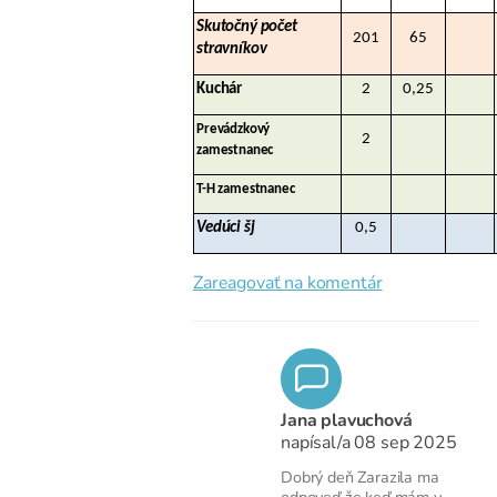
Skutočný počet
201
65
stravníkov
Kuchár
2
0,25
Prevádzkový
2
zamestnanec
T-H zamestnanec
Vedúci šj
0,5
Zareagovať na komentár
Jana plavuchová
napísal/a
08 sep 2025
Dobrý deň Zarazila ma
odpoveď že keď mám v