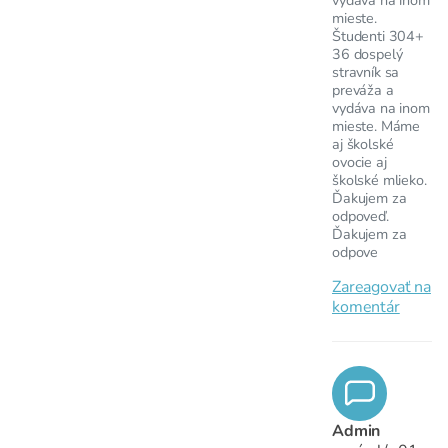
mieste.
Študenti 304+
36 dospelý
stravník sa
preváža a
vydáva na inom
mieste. Máme
aj školské
ovocie aj
školské mlieko.
Ďakujem za
odpoveď.
Ďakujem za
odpove
Zareagovať na
komentár
Admin