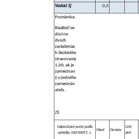
Vedúci šj
0,5
Poznámka:
Riaditeľ/ve
dúci na
dvoch
zariadeniac
h školského
stravovania
1,00, ak je
zamestnan
ý u jedného
zamestnáv
ateľa .
ZŠ
Odporúčaný počet podľa
Celý
Obed
Desiata
vyhlášky 330/2009 Z. z.
deň