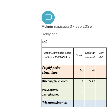
Admin
napísal/a
07 sep 2025
Dobrý deň,
MŠ
Odporúčaný počet podľa
Desiata/
Celý
Obed
vyhlášky 330/2009 Z. z.
olovrant
deň
Prijatý počet
60
98
stravníkov
Kuchár/zauč.kuch
2
0,25
Prevádzkový
0
zamestnanec
T-H zamestnanec