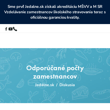
Sme prví! Jedalne.sk získali akreditáciu MŠVV a M SR
Vzdelávanie zamestnancov školského stravovania teraz s
oficiálnou garanciou kvality.
Odporúčané počty
zamestnancov
Jedálne.sk
/
Diskusia