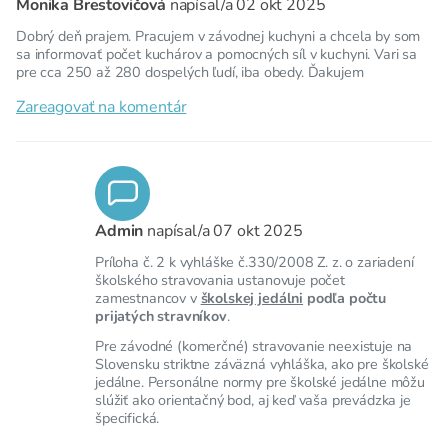
Monika Brestovičová
napísal/a
02 okt 2025
Dobrý deň prajem. Pracujem v závodnej kuchyni a chcela by som
sa informovať počet kuchárov a pomocných síl v kuchyni. Vari sa
pre cca 250 až 280 dospelých ľudí, iba obedy. Ďakujem
Zareagovať na komentár
Admin
napísal/a
07 okt 2025
Príloha č. 2 k vyhláške č.330/2008 Z. z. o zariadení
školského stravovania ustanovuje počet
zamestnancov v
školskej jedálni
podľa počtu
prijatých stravníkov
.
Pre závodné (komerčné) stravovanie neexistuje na
Slovensku striktne záväzná vyhláška, ako pre školské
jedálne. Personálne normy pre školské jedálne môžu
slúžiť ako orientačný bod, aj keď vaša prevádzka je
špecifická.