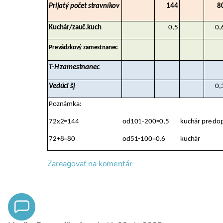
Prijatý počet stravníkov
144
8
Kuchár/zauč.kuch
0,5
0,
Prevádzkový zamestnanec
T-H zamestnanec
Vedúci šj
0,
Poznámka:
72x2=144
od101-200=0,5
kuchár pre do
72+8=80
od51-100=0,6
kuchár
Zareagovať na komentár