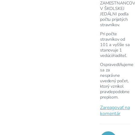
ZAMESTNANCO
V ŠKOLSKEJ
JEDÁLNI podľa
počtu prijatých
stravníkov.
Pri počte
stravníkov od
101 a vyššie sa
stanovuje 1
vedúci/riaditeľ.
Ospravedlňujeme
sa za
nesprávne
uvedený počet,
ktorý vznikol
pravdepodobne
prepisom.
Zareagovať na
komentár