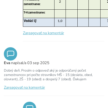
2
zamestnanec
T-H zamestnanec
Vedúci šj
1,0
Zareagovať na komentár
Eva
napísal/a
03 sep 2025
Dobrý deň. Prosím o odpoveď aký je odporúčaný počet
zamestnancov pri počte stravníkov MŠ - 15 (desiata, obed,
olovrant), ZŠ - 19 (obed) a dospelý 7 (obed). Ďakujem
Zareagovať na komentár