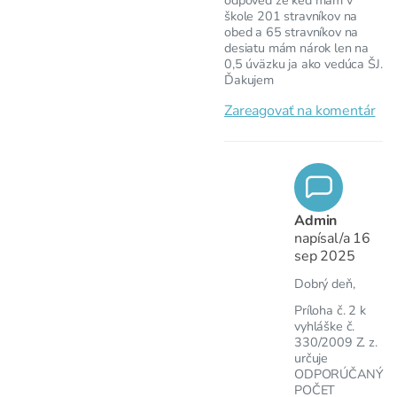
škole 201 stravníkov na
obed a 65 stravníkov na
desiatu mám nárok len na
0,5 úväzku ja ako vedúca ŠJ.
Ďakujem
Zareagovať na komentár
Admin
napísal/a
16
sep 2025
Dobrý deň,
Príloha č. 2 k
vyhláške č.
330/2009 Z. z.
určuje
ODPORÚČANÝ
POČET