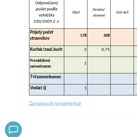
Odporúčaný
počet podľa
Desiata/
Obed
Celý deň
vyhlášky
olovrant
330/2009 Z. z.
Prijatý počet
178
308
stravníkov
Kuchár/zauč.kuch
2
0,75
Prevádzkový
1
zamestnanec
T-H zamestnanec
Vedúci šj
1
Zareagovať na komentár