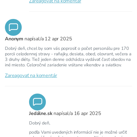
Zareagovať na komentár
Anonym
napísal/a
12 apr 2025
Dobrý deň, chcel by som vás poprosiť o počet personálu pre 170
porcii celodennej stravy - raňajky, desiata, obed, olovrant, večera a
3 druhy diéty. Tiež jeden denne odchádza vydávať časť obedov na
iné miesto. Celoročné zariadenie vrátane víkendov a sviatkov.
Zareagovať na komentár
Jedálne.sk
napísal/a
16 apr 2025
Dobrý deň,
podľa Vami uvedených informácií nie je možné určiť