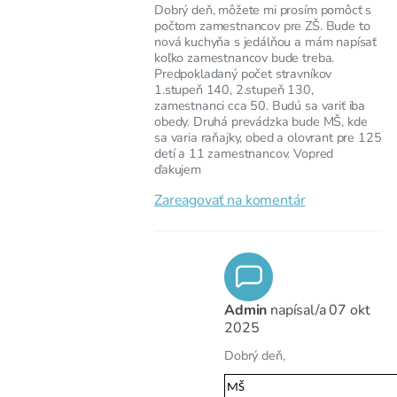
Dobrý deň, môžete mi prosím pomôcť s
počtom zamestnancov pre ZŠ. Bude to
nová kuchyňa s jedálňou a mám napísať
koľko zamestnancov bude treba.
Predpokladaný počet stravníkov
1.stupeň 140, 2.stupeň 130,
zamestnanci cca 50. Budú sa variť iba
obedy. Druhá prevádzka bude MŠ, kde
sa varia raňajky, obed a olovrant pre 125
detí a 11 zamestnancov. Vopred
ďakujem
Zareagovať na komentár
Admin
napísal/a
07 okt
2025
Dobrý deň,
MŠ