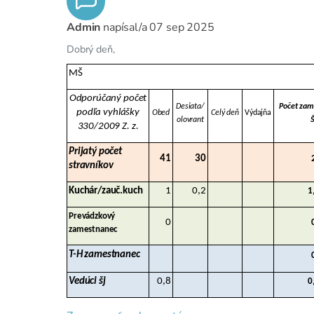
Admin
napísal/a
07 sep 2025
Dobrý deň,
MŠ
Odporúčaný počet
Desiata/
Počet zam
podľa vyhlášky
Obed
Celý deň
Výdajňa
olovrant
Š
330/2009 Z. z.
Prijatý počet
41
30
stravníkov
Kuchár/zauč.kuch
1
0,2
1
Prevádzkový
0
zamestnanec
T-H zamestnanec
Vedúci šj
0,8
0