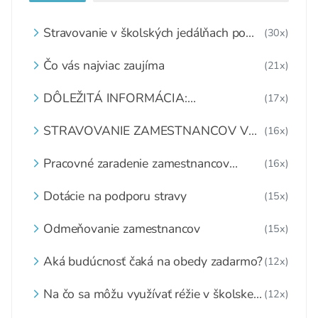
Stravovanie v školských jedálňach po
(30x)
8.2.2021
Čo vás najviac zaujíma
(21x)
DÔLEŽITÁ INFORMÁCIA:
(17x)
MATERIÁLNO - SPOTREBNÉ NORMY
A RECEPTÚRY
STRAVOVANIE ZAMESTNANCOV V
(16x)
ŠKOLSKEJ JEDÁLNI
Pracovné zaradenie zamestnancov
(16x)
školskej jedálne
Dotácie na podporu stravy
(15x)
Odmeňovanie zamestnancov
(15x)
Aká budúcnosť čaká na obedy zadarmo?
(12x)
Na čo sa môžu využívať réžie v školskej
(12x)
jedálni