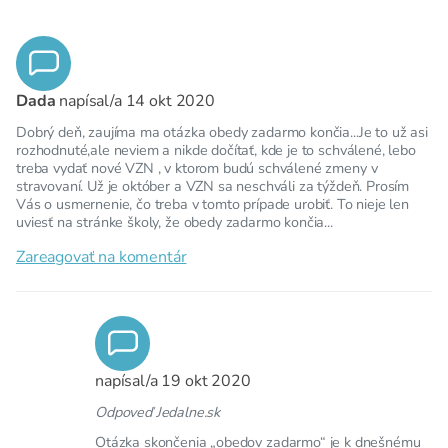
Dada
napísal/a
14 okt 2020
Dobrý deň, zaujíma ma otázka obedy zadarmo končia...Je to už asi
rozhodnuté,ale neviem a nikde dočítať, kde je to schválené, lebo
treba vydať nové VZN , v ktorom budú schválené zmeny v
stravovaní. Už je október a VZN sa neschváli za týždeň. Prosím
Vás o usmernenie, čo treba v tomto prípade urobiť. To nieje len
uviesť na stránke školy, že obedy zadarmo končia...
Zareagovať na komentár
napísal/a
19 okt 2020
Odpoveď Jedalne.sk
Otázka skončenia „obedov zadarmo“ je k dnešnému