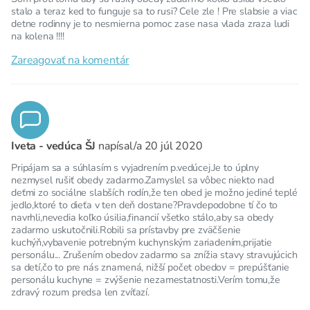
stalo a teraz ked to funguje sa to rusi? Cele zle ! Pre slabsie a viac
detne rodinny je to nesmierna pomoc zase nasa vlada zraza ludi
na kolena !!!!
Zareagovať na komentár
Iveta - vedúca ŠJ
napísal/a
20 júl 2020
Pripájam sa a súhlasím s vyjadrením p.vedúcej.Je to úplny
nezmysel rušiť obedy zadarmo.Zamyslel sa vôbec niekto nad
deťmi zo sociálne slabších rodín,že ten obed je možno jediné teplé
jedlo,ktoré to dieťa v ten deň dostane?Pravdepodobne tí čo to
navrhli,nevedia koľko úsilia,financií všetko stálo,aby sa obedy
zadarmo uskutočnili.Robili sa prístavby pre zväčšenie
kuchýň,vybavenie potrebným kuchynským zariadením,prijatie
personálu... Zrušením obedov zadarmo sa znížia stavy stravujúcich
sa detí,čo to pre nás znamená, nižší počet obedov = prepúšťanie
personálu kuchyne = zvýšenie nezamestatnosti.Verím tomu,že
zdravý rozum predsa len zvíťazí.