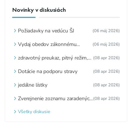
Novinky v diskusiách
Požiadavky na vedúcu ŠJ
(06 máj 2026)
Vydaj obedov zákonnému
(06 máj 2026)
zástupcovi
zdravotný preukaz, pitný režim,
(08 apr 2026)
zážitkové varenie
Dotácie na podporu stravy
(08 apr 2026)
jedálne lístky
(08 apr 2026)
Zverejnenie zoznamu zaradených
(08 apr 2026)
detí a nezaradených detí na
webovom sídle
Všetky diskusie