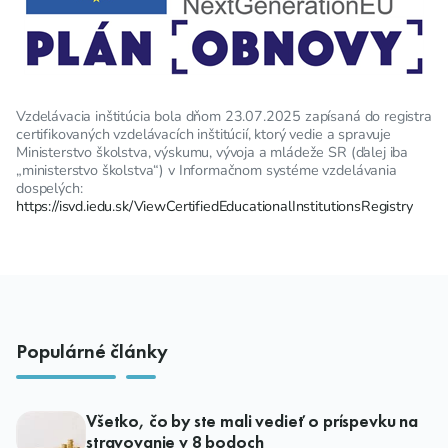
Vzdelávacia inštitúcia bola dňom 23.07.2025 zapísaná do registra
certifikovaných vzdelávacích inštitúcií, ktorý vedie a spravuje
Ministerstvo školstva, výskumu, vývoja a mládeže SR (ďalej iba
„ministerstvo školstva“) v Informačnom systéme vzdelávania
dospelých:
https://isvd.iedu.sk/ViewCertifiedEducationalInstitutionsRegistry
Populárné články
Všetko, čo by ste mali vedieť o príspevku na
stravovanie v 8 bodoch