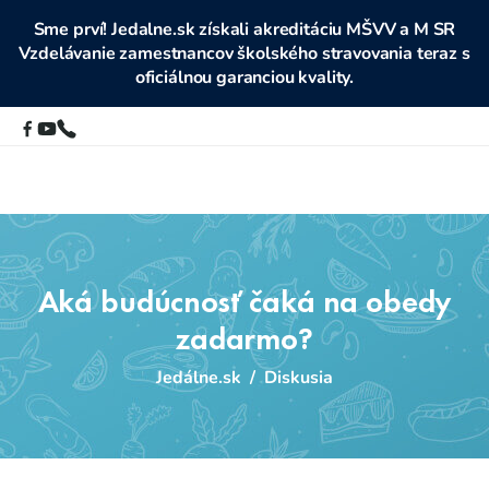
Sme prví! Jedalne.sk získali akreditáciu MŠVV a M SR
Vzdelávanie zamestnancov školského stravovania teraz s
oficiálnou garanciou kvality.
Aká budúcnosť čaká na obedy
zadarmo?
Jedálne.sk
/
Diskusia