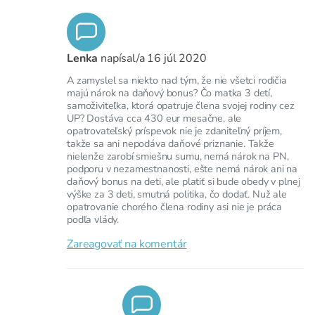
Lenka
napísal/a
16 júl 2020
A zamyslel sa niekto nad tým, že nie všetci rodičia
majú nárok na daňový bonus? Čo matka 3 detí,
samoživiteľka, ktorá opatruje člena svojej rodiny cez
UP? Dostáva cca 430 eur mesačne, ale
opatrovateľský príspevok nie je zdaniteľný príjem,
takže sa ani nepodáva daňové priznanie. Takže
nielenže zarobí smiešnu sumu, nemá nárok na PN,
podporu v nezamestnanosti, ešte nemá nárok ani na
daňový bonus na deti, ale platiť si bude obedy v plnej
výške za 3 deti, smutná politika, čo dodať. Nuž ale
opatrovanie chorého člena rodiny asi nie je práca
podľa vlády.
Zareagovať na komentár