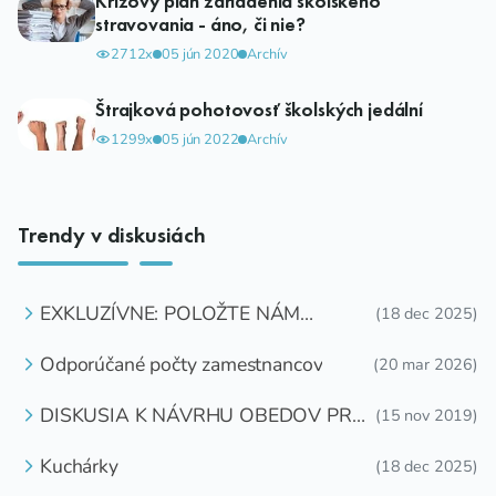
Krízový plán zariadenia školského
stravovania - áno, či nie?
2712x
05 jún 2020
Archív
Štrajková pohotovosť školských jedální
1299x
05 jún 2022
Archív
Trendy v diskusiách
EXKLUZÍVNE: POLOŽTE NÁM
(18 dec 2025)
OTÁZKU
Odporúčané počty zamestnancov
(20 mar 2026)
DISKUSIA K NÁVRHU OBEDOV PRE
(15 nov 2019)
DETI ZDARMA
Kuchárky
(18 dec 2025)