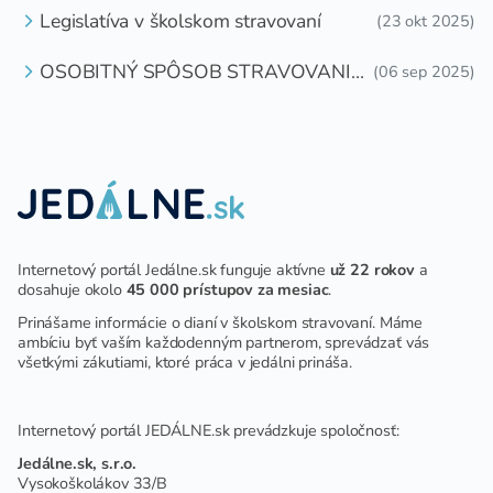
Legislatíva v školskom stravovaní
(23 okt 2025)
OSOBITNÝ SPÔSOB STRAVOVANIA
(06 sep 2025)
DETÍ A ŽIAKOV V ŠKOLSKOM
ZARIADENÍ
Internetový portál Jedálne.sk funguje aktívne
už 22 rokov
a
dosahuje okolo
45 000 prístupov za mesiac
.
Prinášame informácie o dianí v školskom stravovaní. Máme
ambíciu byť vaším každodenným partnerom, sprevádzať vás
všetkými zákutiami, ktoré práca v jedálni prináša.
Internetový portál JEDÁLNE.sk prevádzkuje spoločnosť:
Jedálne.sk, s.r.o.
Vysokoškolákov 33/B