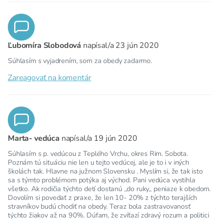
Ľubomíra Slobodová
napísal/a
23 jún 2020
Súhlasím s vyjadrením, som za obedy zadarmo.
Zareagovať na komentár
Marta- vedúca
napísal/a
19 jún 2020
Súhlasím s p. vedúcou z Teplého Vrchu, okres Rim. Sobota.
Poznám tú situáciu nie len u tejto vedúcej, ale je to i v iných
školách tak. Hlavne na južnom Slovensku . Myslím si, že tak isto
sa s týmto problémom potýka aj východ. Pani vedúca vystihla
všetko. Ak rodičia týchto detí dostanú ,,do ruky,, peniaze k obedom.
Dovolím si povedať z praxe, že len 10- 20% z týchto terajších
stravníkov budú chodiť na obedy. Teraz bola zastravovanosť
týchto žiakov až na 90%. Dúfam, že zvíťazí zdravý rozum a politici