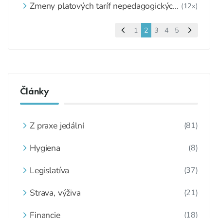
Zmeny platových taríf nepedagogických
(12x)
zamestnancov
1
2
3
4
5
Články
Z praxe jedální
(81)
Hygiena
(8)
Legislatíva
(37)
Strava, výživa
(21)
Financie
(18)