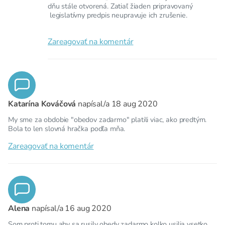
dňu stále otvorená. Zatiaľ žiaden pripravovaný
legislatívny predpis neupravuje ich zrušenie.
Zareagovať na komentár
Katarína Kováčová
napísal/a
18 aug 2020
My sme za obdobie "obedov zadarmo" platili viac, ako predtým.
Bola to len slovná hračka podľa mňa.
Zareagovať na komentár
Alena
napísal/a
16 aug 2020
Som proti tomu aby sa rusily obedy zadarmo kolko usilia vsetko