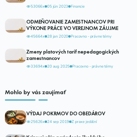
53066x
05 jún 2023
Financie
ODMEŇOVANIE ZAMESTNANCOV PRI
VÝKONE PRÁCE VO VEREJNOM ZÁUJME
45664x
28 jan 2020
Pracovno - právne témy
Zmeny platových taríf nepedagogických
zamestnancov
33694x
20 aug 2025
Pracovno - právne témy
Mohlo by vás zaujímať
VÝDAJ POKRMOV DO OBEDÁROV
25626x
24 sep 2019
Z praxe jedální