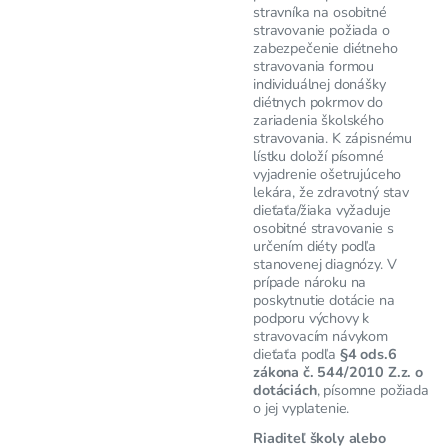
stravníka na osobitné
stravovanie požiada o
zabezpečenie diétneho
stravovania formou
individuálnej donášky
diétnych pokrmov do
zariadenia školského
stravovania. K zápisnému
lístku doloží písomné
vyjadrenie ošetrujúceho
lekára, že zdravotný stav
dieťaťa/žiaka vyžaduje
osobitné stravovanie s
určením diéty podľa
stanovenej diagnózy. V
prípade nároku na
poskytnutie dotácie na
podporu výchovy k
stravovacím návykom
dieťaťa podľa
§4 ods.6
zákona č. 544/2010 Z.z. o
dotáciách
, písomne požiada
o jej vyplatenie.
Riaditeľ školy alebo