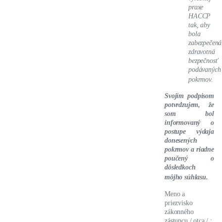
praxe
HACCP
tak, aby
bola
zabezpečená
zdravotná
bezpečnosť
podávaných
pokrmov.
Svojím podpisom
potvrdzujem, že
som bol
informovaný o
postupe výdaja
donesených
pokrmov a riadne
poučený o
dôsledkoch
môjho súhlasu.
Meno a
priezvisko
zákonného
zástupcu / otca / :