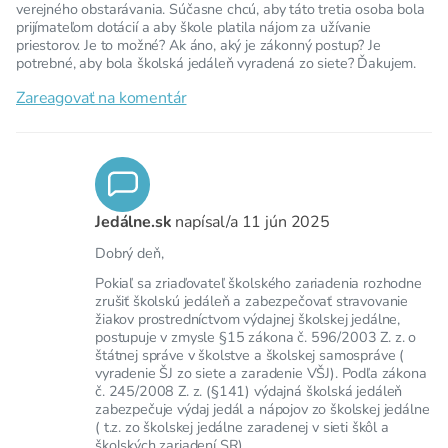
verejného obstarávania. Súčasne chcú, aby táto tretia osoba bola
prijímateľom dotácií a aby škole platila nájom za užívanie
priestorov. Je to možné? Ak áno, aký je zákonný postup? Je
potrebné, aby bola školská jedáleň vyradená zo siete? Ďakujem.
Zareagovať na komentár
Jedálne.sk
napísal/a
11 jún 2025
Dobrý deň,
Pokiaľ sa zriaďovateľ školského zariadenia rozhodne
zrušiť školskú jedáleň a zabezpečovať stravovanie
žiakov prostredníctvom výdajnej školskej jedálne,
postupuje v zmysle §15 zákona č. 596/2003 Z. z. o
štátnej správe v školstve a školskej samospráve (
vyradenie ŠJ zo siete a zaradenie VŠJ). Podľa zákona
č. 245/2008 Z. z. (§141) výdajná školská jedáleň
zabezpečuje výdaj jedál a nápojov zo školskej jedálne
( t.z. zo školskej jedálne zaradenej v sieti škôl a
školských zariadení SR).