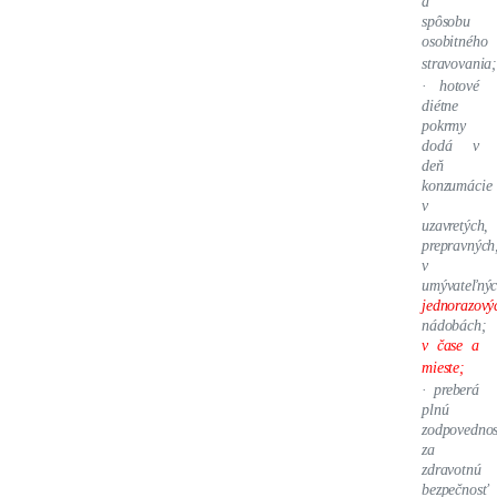
a
spôsobu
osobitného
stravovania
·
hotové
diétne
pokrmy
dodá v
deň
konzumácie
v
uzavretých,
prepravných
v
umývateľnýc
jednorazový
nádobách;
v čase a
mieste;
·
preberá
plnú
zodpovednos
za
zdravotnú
bezpečnosť