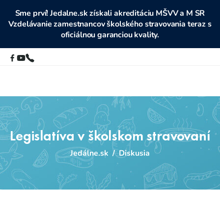
Sme prví! Jedalne.sk získali akreditáciu MŠVV a M SR
Vzdelávanie zamestnancov školského stravovania teraz s
oficiálnou garanciou kvality.
Legislatíva v školskom stravovaní
Jedálne.sk
/
Diskusia