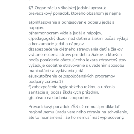
§3 Organizáciu v školskej jedálni upravuje
prevádzkový poriadok, ktorého obsahom je najmä
a)prihlasovanie a odhlasovanie odberu jedál a
nápojov,
b)harmonogram výdaja jedál a nápojov,
c)pedagogický dozor nad deťmi a žiakmi počas výdaja
a konzumácie jedál a nápojov,
d)zabezpečenie diétneho stravovania detí a žiakov
vrátane nosenia stravy pre deti a žiakov, u ktorých
podľa posúdenia ošetrujúceho lekára zdravotný stav
vyžaduje osobitné stravovanie s uvedením spôsobu
manipulácie a vydávania jedál,
e)uskutočnenie celospoločenských programov
podpory zdravia,1)
f)zabezpečenie hygienického režimu a určenia
sanitácie aj počas školských prázdnin,
g)spôsob nakladania s odpadom.
Prevádzkový poriadok ZŠS už nemusí predkladať
regionálnemu úradu verejného zdravia na schválenie,
ale to neznamená , že ho nemusí mať vypracovaný.