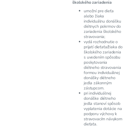
školského zariadenia
umožní pre dieťa
alebo žiaka
individuálnu donášku
diétnych pokrmov do
zariadenia školského
stravovania;
vydá rozhodnutie o
prijatí dieťaťa/žiaka do
školského zariadenia
s uvedením spôsobu
poskytovania
diétneho stravovania
formou individuálnej
donášky diétneho
jedla zákonným
zástupcom.
pri individuálnej
donáške diétneho
jedla stanoví spôsob
vyplatenia dotácie na
podporu výchovy k
stravovacím návykom
dieťaťa.