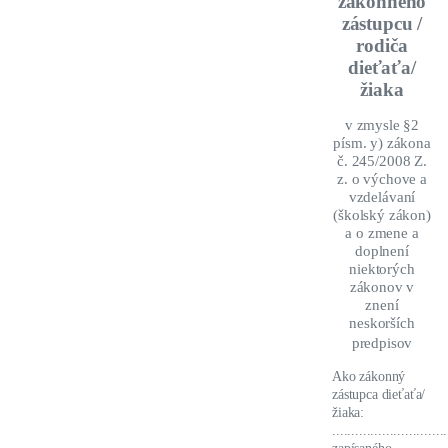
zákonného
zástupcu /
rodiča
dieťaťa/
žiaka
v zmysle §2
písm. y) zákona
č. 245/2008 Z.
z. o výchove a
vzdelávaní
(školský zákon)
a o zmene a
doplnení
niektorých
zákonov v
znení
neskorších
predpisov
Ako zákonný
zástupca dieťaťa/
žiaka:
..............................