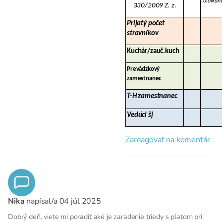
olovran
330/2009 Z. z.
Prijatý počet
stravníkov
Kuchár/zauč.kuch
Prevádzkový
zamestnanec
T-H zamestnanec
Vedúci šj
Zareagovať na komentár
Nika
napísal/a
04 júl 2025
Dobrý deň, viete mi poradiť aké je zaradenie triedy s platom pri