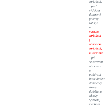
zariadení;
·
pred
výdajom
donesené
pokrmy
zohreje
na
varnom
zariadení
(
ohrevnom
zariadení,
mikrovlnke..
·
pri
skladovaní,
ohrievaní
a
podávaní
individuáln
donesenej
stravy
dodržiava
zásady
Správnej
výrobnej