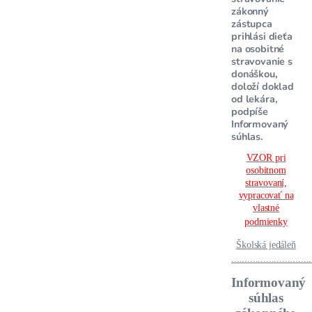
zákonný
zástupca
prihlási dieťa
na osobitné
stravovanie s
donáškou,
doloží doklad
od lekára,
podpíše
Informovaný
súhlas.
VZOR pri
osobitnom
stravovaní,
vypracovať na
vlastné
podmienky
Školská jedáleň
..............................
Informovaný
súhlas