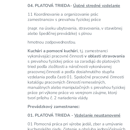
04. PLATOVÁ TRIEDA-
Úplné stredné vzdelanie
11 Koordinovanie a organizovanie prác
zamestnancov s prevahou fyzickej práce
(napr. na úseku ubytovania, stravovania, v stavebnej
alebo špedičnej prevádzke) s plnou
hmotnou zodpovednosťou.
Kuchári a pomocní kuchári
, t.j. zamestnanci
vykonávajúci pracovné činnosti
v oblasti stravovania
s prevahou fyzickej práce sa zaraďujú do platových
tried podľa zložitosti a náročnosti vykonávanej
pracovnej činnosti a podľa dosiahnutého stupňa
vzdelania podľa časti 01. Spoločné pracovné činnosti
katalógu pracovných činností remeselných,
manuálnych alebo manipulačných s prevahou fyzickej
práce pri výkone práce vo verejnom záujme, ktorý
tvorí prílohu č. 2 nariadenia vlády.
Prevádzkový zamestnanec:
01. PLATOVÁ TRIEDA -
Vzdelanie neustanovené
01 Pomocná práca pri výrobe jedál, zber a umývanie
kuchynského riadu, čistenie a obsluha jednoúčelových