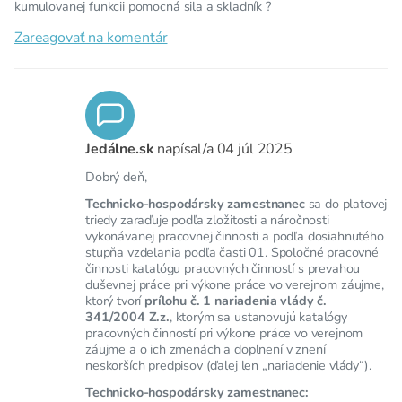
kumulovanej funkcii pomocná sila a skladník ?
Zareagovať na komentár
Jedálne.sk
napísal/a
04 júl 2025
Dobrý deň,
Technicko-hospodársky zamestnanec
sa do platovej
triedy zaraďuje podľa zložitosti a náročnosti
vykonávanej pracovnej činnosti a podľa dosiahnutého
stupňa vzdelania podľa časti 01. Spoločné pracovné
činnosti katalógu pracovných činností s prevahou
duševnej práce pri výkone práce vo verejnom záujme,
ktorý tvorí
prílohu č. 1 nariadenia vlády č.
341/2004 Z.z.
, ktorým sa ustanovujú katalógy
pracovných činností pri výkone práce vo verejnom
záujme a o ich zmenách a doplnení v znení
neskorších predpisov (ďalej len „nariadenie vlády“).
Technicko-hospodársky zamestnanec: