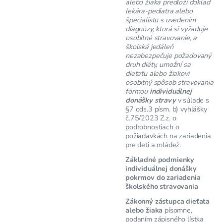
alebo žiaka predloží doklad
lekára-pediatra alebo
špecialistu s uvedením
diagnózy, ktorá si vyžaduje
osobitné stravovanie, a
školská jedáleň
nezabezpečuje požadovaný
druh diéty, umožní sa
dieťaťu alebo žiakovi
osobitný spôsob stravovania
formou
individuálnej
donášky stravy
v súlade s
§7 ods.3 písm. b) vyhlášky
č.75/2023 Z.z. o
podrobnostiach o
požiadavkách na zariadenia
pre deti a mládež.
Základné podmienky
individuálnej donášky
pokrmov do zariadenia
školského stravovania
Zákonný zástupca dieťaťa
alebo žiaka
písomne,
podaním zápisného lístka