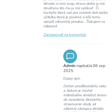
dôvodu si nosí svoju stravu alebo ju má
dovážanu kto mu ju má vydávať . Či
kuchyňa ktorá vari pre ostatné deti alebo
učiteľka ktorá je povinná si kôli tomu
spraviť zdravotný preukaz . Ďakujem za
odpoved
Zareagovať na komentár
Admin
napísal/a
06 sep
2025
Dobrý deň,
Deťom predškolského veku
a žiakom je možné
individuálne donášať stravu
do zariadenia školského
stravovania vtedy, ak
zákonný zástupca dieťaťa