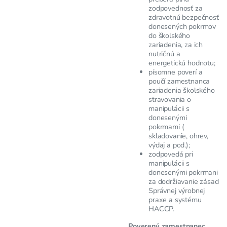
zodpovednosť za
zdravotnú bezpečnosť
donesených pokrmov
do školského
zariadenia, za ich
nutričnú a
energetickú hodnotu;
písomne poverí a
poučí zamestnanca
zariadenia školského
stravovania o
manipulácii s
donesenými
pokrmami (
skladovanie, ohrev,
výdaj a pod.);
zodpovedá pri
manipulácii s
donesenými pokrmani
za dodržiavanie zásad
Správnej výrobnej
praxe a systému
HACCP.
Poverený zamestnanec