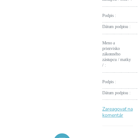
..............................
Podpis :
..............................
Dátum podpisu :
..............................
Meno a
priezvisko
zákonného
zástupcu / matky
/ :
..............................
Podpis :
..............................
Dátum podpisu :
..............................
Zareagovať na
komentár