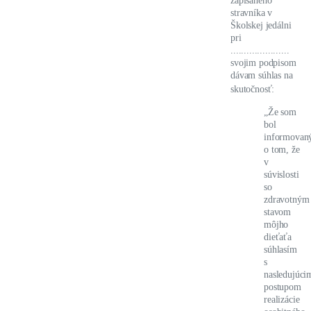
zapísaného
stravníka v
Školskej jedálni
pri
......................
svojim podpisom
dávam súhlas na
skutočnosť:
„Že som
bol
informovan
o tom, že
v
súvislosti
so
zdravotným
stavom
môjho
dieťaťa
súhlasím
s
nasledujúci
postupom
realizácie