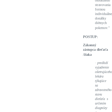
osobitného
stravovania
formou
individuálne
donášky
diétnych
pokrmov.“
POSTUP:
Zákonný
zástupca dieťaťa
/žiaka
·
predloží
vyjadrenie
ošetrujúceh
lekára
týkajúce
sa
zdravotného
stavu
dieťaťa s
určením
diagnózy