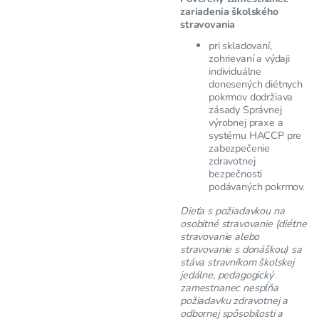
zariadenia školského
stravovania
pri skladovaní,
zohrievaní a výdaji
individuálne
donesených diétnych
pokrmov dodržiava
zásady Správnej
výrobnej praxe a
systému HACCP pre
zabezpečenie
zdravotnej
bezpečnosti
podávaných pokrmov.
Dieťa s požiadavkou na
osobitné stravovanie (diétne
stravovanie alebo
stravovanie s donáškou) sa
stáva stravníkom školskej
jedálne, pedagogický
zamestnanec nespĺňa
požiadavku zdravotnej a
odbornej spôsobilosti a