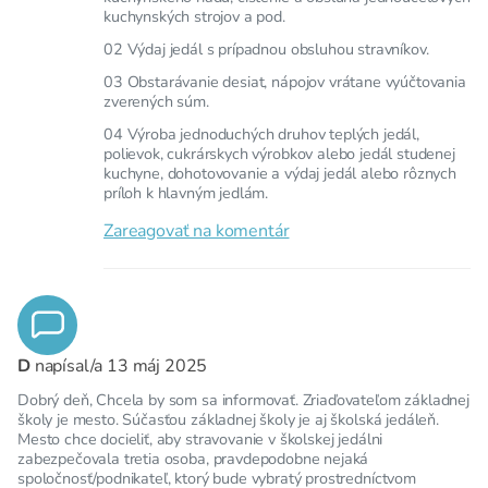
kuchynských strojov a pod.
02 Výdaj jedál s prípadnou obsluhou stravníkov.
03 Obstarávanie desiat, nápojov vrátane vyúčtovania
zverených súm.
04 Výroba jednoduchých druhov teplých jedál,
polievok, cukrárskych výrobkov alebo jedál studenej
kuchyne, dohotovovanie a výdaj jedál alebo rôznych
príloh k hlavným jedlám.
Zareagovať na komentár
D
napísal/a
13 máj 2025
Dobrý deň, Chcela by som sa informovať. Zriaďovateľom základnej
školy je mesto. Súčasťou základnej školy je aj školská jedáleň.
Mesto chce docieliť, aby stravovanie v školskej jedálni
zabezpečovala tretia osoba, pravdepodobne nejaká
spoločnosť/podnikateľ, ktorý bude vybratý prostredníctvom