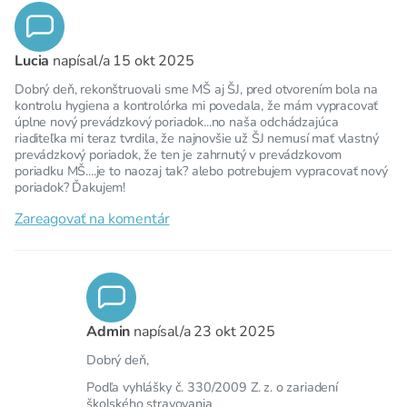
Lucia
napísal/a
15 okt 2025
Dobrý deň, rekonštruovali sme MŠ aj ŠJ, pred otvorením bola na
kontrolu hygiena a kontrolórka mi povedala, že mám vypracovať
úplne nový prevádzkový poriadok...no naša odchádzajúca
riaditeľka mi teraz tvrdila, že najnovšie už ŠJ nemusí mať vlastný
prevádzkový poriadok, že ten je zahrnutý v prevádzkovom
poriadku MŠ....je to naozaj tak? alebo potrebujem vypracovať nový
poriadok? Ďakujem!
Zareagovať na komentár
Admin
napísal/a
23 okt 2025
Dobrý deň,
Podľa vyhlášky č. 330/2009 Z. z. o zariadení
školského stravovania