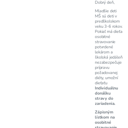
Dobrý deň,
Mladšie deti
MŠ sú deti v
predškolskom
veku 3-6 rokov.
Pokiaľ má dieťa
osobitné
stravovanie
potvrdené
lekárom a
školská jedáleň
nezabezpečuje
prípravu
požadovanej
diéty, umožní
dieťaťu
Individuálnu
donášku
stravy do
zariadenia.
Zápisným
lístkom na
osobitné
stravovanie