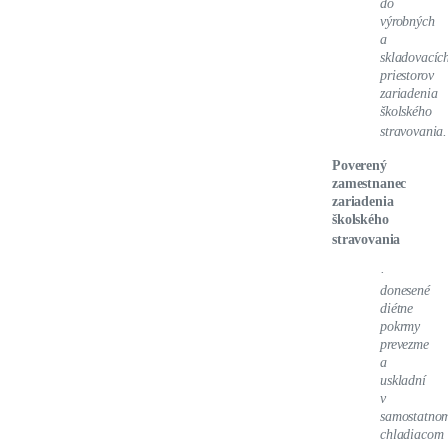
do
výrobných
a
skladovacíc
priestorov
zariadenia
školského
stravovania.
Poverený
zamestnanec
zariadenia
školského
stravovania
·
donesené
diétne
pokrmy
prevezme
a
uskladní
v
samostatno
chladiacom