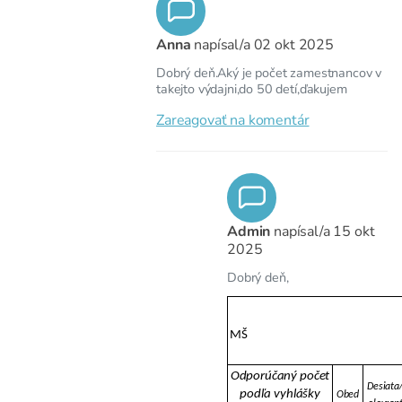
Anna
napísal/a
02 okt 2025
Dobrý deň.Aký je počet zamestnancov v
takejto výdajni,do 50 detí,ďakujem
Zareagovať na komentár
Admin
napísal/a
15 okt
2025
Dobrý deň,
MŠ
Odporúčaný počet
Desiata
podľa vyhlášky
Obed