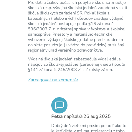
Pre deti a žiakov počas ich pobytu v škole sa zriaďuje
školská resp. výdajná školská jedáleň zaradená v sieti
škôl a školských zariadení SR. Pokiaľ škola z
kapacitných ( alebo iných) dôvodov zriaďuje výdajnú
školskú jedáleň postupuje podľa §16 zákona č.
596/2003 Z. z. o štátnej správe v školstve a školskej
samospráve. Priestory a materiálno-technické
vybavenie výdajnej školskej jedálne pred zaradením
do siete posudzuje ( uvádza do prevádzky) príslušný
regionálny úrad verejného zdravotníctva.
Výdajná školská jedáleň zabezpečuje výdaj jedál a
nápojov zo školskej jedálne (zaradenej v sieti ) podľa
§141 zákona č. 245/2008 Z. z. školský zákon.
Zareagovať na komentár
Petra
napísal/a
26 aug 2025
Dobrý deň viete mi prosím poradiť ako to
je keď dieťa v mš ma intoleranciu z toho