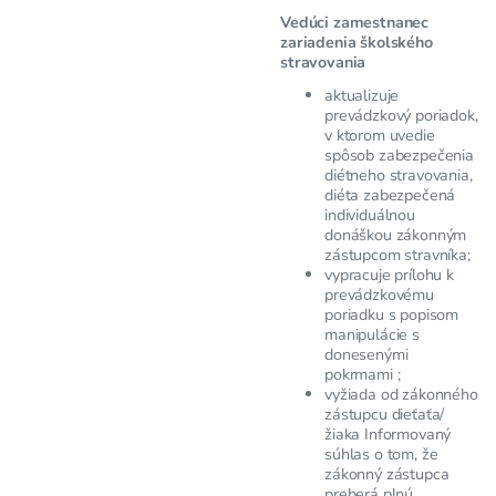
Vedúci zamestnanec
zariadenia školského
stravovania
aktualizuje
prevádzkový poriadok,
v ktorom uvedie
spôsob zabezpečenia
diétneho stravovania,
diéta zabezpečená
individuálnou
donáškou zákonným
zástupcom stravníka;
vypracuje prílohu k
prevádzkovému
poriadku s popisom
manipulácie s
donesenými
pokrmami ;
vyžiada od zákonného
zástupcu dieťaťa/
žiaka Informovaný
súhlas o tom, že
zákonný zástupca
preberá plnú