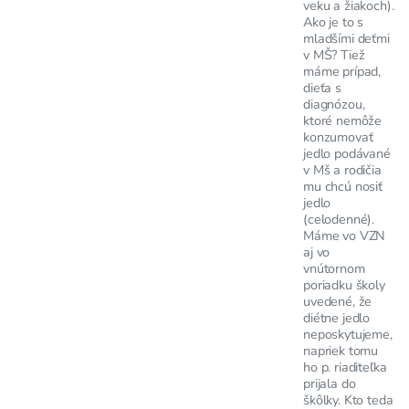
veku a žiakoch).
Ako je to s
mladšími deťmi
v MŠ? Tiež
máme prípad,
dieťa s
diagnózou,
ktoré nemôže
konzumovať
jedlo podávané
v Mš a rodičia
mu chcú nosiť
jedlo
(celodenné).
Máme vo VZN
aj vo
vnútornom
poriadku školy
uvedené, že
diétne jedlo
neposkytujeme,
napriek tomu
ho p. riaditeľka
prijala do
škôlky. Kto teda