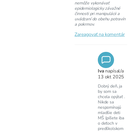
nemôže vykonávať
epidemiologicky závažné
činnosti pri manipulácii a
uvádzaní do obehu potravín
a pokrmov.
Zareagovať na komentár
Iva
napísal/a
13 okt 2025
Dobrý deň, ja
by som sa
chcela opýtať .
Nikde sa
nespomínajú
mladšie deti
MŠ (píšete iba
o deťoch v
predškolskom