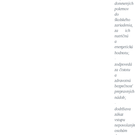
donesených
pokrmov
do
školského
zariadenia,
za ich
nutričnú
a
energetickú
hodnotu;
·
zodpovedá
za čistotu
a
zdravotnú
bezpečnosť
prepravných
nádob;
·
dodržiava
zákaz
vstupu
nepovolaný
osobám