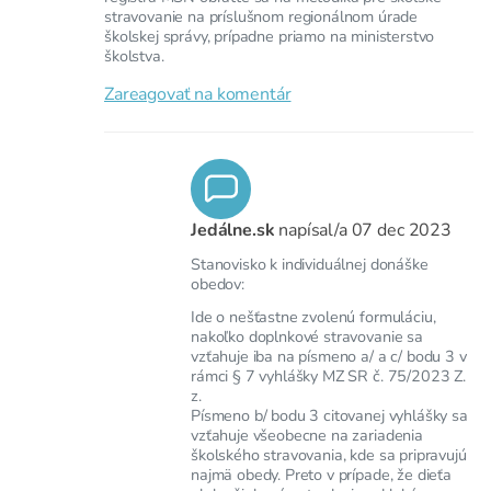
stravovanie na príslušnom regionálnom úrade
školskej správy, prípadne priamo na ministerstvo
školstva.
Zareagovať na komentár
Jedálne.sk
napísal/a
07 dec 2023
Stanovisko k individuálnej donáške
obedov:
Ide o nešťastne zvolenú formuláciu,
nakoľko doplnkové stravovanie sa
vzťahuje iba na písmeno a/ a c/ bodu 3 v
rámci § 7 vyhlášky MZ SR č. 75/2023 Z.
z.
Písmeno b/ bodu 3 citovanej vyhlášky sa
vzťahuje všeobecne na zariadenia
školského stravovania, kde sa pripravujú
najmä obedy. Preto v prípade, že dieťa