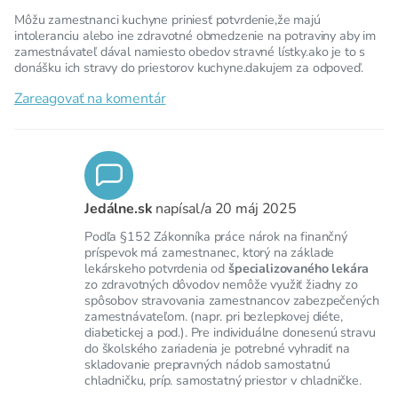
Môžu zamestnanci kuchyne priniesť potvrdenie,že majú
intoleranciu alebo ine zdravotné obmedzenie na potraviny aby im
zamestnávateľ dával namiesto obedov stravné lístky.ako je to s
donášku ich stravy do priestorov kuchyne.dakujem za odpoveď.
Zareagovať na komentár
Jedálne.sk
napísal/a
20 máj 2025
Podľa §152 Zákonníka práce nárok na finančný
príspevok má zamestnanec, ktorý na základe
lekárskeho potvrdenia od
špecializovaného lekára
zo zdravotných dôvodov nemôže využiť žiadny zo
spôsobov stravovania zamestnancov zabezpečených
zamestnávateľom. (napr. pri bezlepkovej diéte,
diabetickej a pod.). Pre individuálne donesenú stravu
do školského zariadenia je potrebné vyhradiť na
skladovanie prepravných nádob samostatnú
chladničku, príp. samostatný priestor v chladničke.