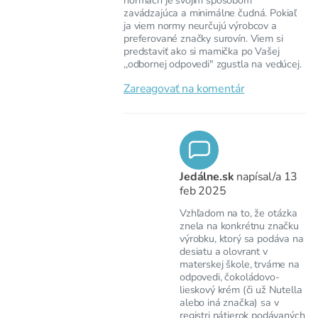
zavádzajúca a minimálne čudná. Pokiaľ
ja viem normy neurčujú výrobcov a
preferované značky surovín. Viem si
predstaviť ako si mamička po Vašej
,,odbornej odpovedi" zgustla na vedúcej.
Zareagovať na komentár
Jedálne.sk
napísal/a
13
feb 2025
Vzhľadom na to, že otázka
znela na konkrétnu značku
výrobku, ktorý sa podáva na
desiatu a olovrant v
materskej škole, trváme na
odpovedi, čokoládovo-
lieskový krém (či už Nutella
alebo iná značka) sa v
registri nátierok podávaných