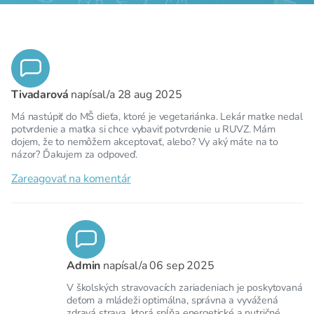
Tivadarová
napísal/a
28 aug 2025
Má nastúpiť do MŠ dieťa, ktoré je vegetariánka. Lekár matke nedal
potvrdenie a matka si chce vybaviť potvrdenie u RUVZ. Mám
dojem, že to nemôžem akceptovať, alebo? Vy aký máte na to
názor? Ďakujem za odpoveď.
Zareagovať na komentár
Admin
napísal/a
06 sep 2025
V školských stravovacích zariadeniach je poskytovaná
deťom a mládeži optimálna, správna a vyvážená
zdravá strava, ktorá spĺňa energetické a nutričné