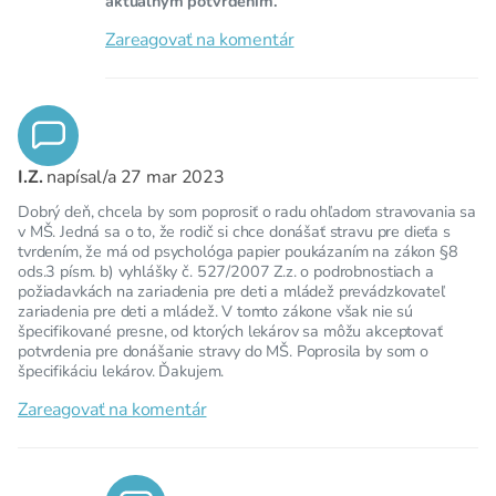
aktuálnym potvrdením.
Zareagovať na komentár
I.Z.
napísal/a
27 mar 2023
Dobrý deň, chcela by som poprosiť o radu ohľadom stravovania sa
v MŠ. Jedná sa o to, že rodič si chce donášať stravu pre dieťa s
tvrdením, že má od psychológa papier poukázaním na zákon §8
ods.3 písm. b) vyhlášky č. 527/2007 Z.z. o podrobnostiach a
požiadavkách na zariadenia pre deti a mládež prevádzkovateľ
zariadenia pre deti a mládež. V tomto zákone však nie sú
špecifikované presne, od ktorých lekárov sa môžu akceptovať
potvrdenia pre donášanie stravy do MŠ. Poprosila by som o
špecifikáciu lekárov. Ďakujem.
Zareagovať na komentár