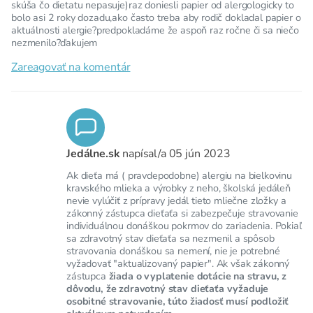
skúša čo dietatu nepasuje)raz doniesli papier od alergologicky to
bolo asi 2 roky dozadu,ako často treba aby rodič dokladal papier o
aktuálnosti alergie?predpokladáme že aspoň raz ročne či sa niečo
nezmenilo?ďakujem
Zareagovať na komentár
Jedálne.sk
napísal/a
05 jún 2023
Ak dieťa má ( pravdepodobne) alergiu na bielkovinu
kravského mlieka a výrobky z neho, školská jedáleň
nevie vylúčiť z prípravy jedál tieto mliečne zložky a
zákonný zástupca dieťaťa si zabezpečuje stravovanie
individuálnou donáškou pokrmov do zariadenia. Pokiaľ
sa zdravotný stav dieťaťa sa nezmenil a spôsob
stravovania donáškou sa nemení, nie je potrebné
vyžadovať "aktualizovaný papier". Ak však zákonný
zástupca
žiada o vyplatenie dotácie na stravu, z
dôvodu, že zdravotný stav dieťaťa vyžaduje
osobitné stravovanie, túto žiadosť musí podložiť