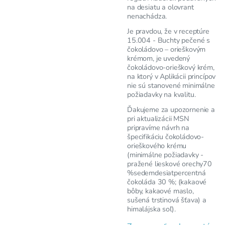
na desiatu a olovrant
nenachádza.
Je pravdou, že v receptúre
15.004 - Buchty pečené s
čokoládovo – orieškovým
krémom, je uvedený
čokoládovo-orieškový krém,
na ktorý v Aplikácii princípov
nie sú stanovené minimálne
požiadavky na kvalitu.
Ďakujeme za upozornenie a
pri aktualizácii MSN
pripravíme návrh na
špecifikáciu čokoládovo-
orieškového krému
(minimálne požiadavky -
pražené lieskové orechy70
%sedemdesiatpercentná
čokoláda 30 %; (kakaové
bôby, kakaové maslo,
sušená trstinová šťava) a
himalájska soľ).