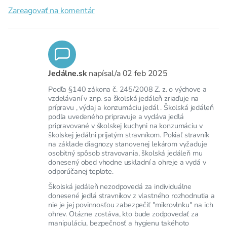
Zareagovať na komentár
Jedálne.sk
napísal/a
02 feb 2025
Podľa §140 zákona č. 245/2008 Z. z. o výchove a
vzdelávaní v znp. sa školská jedáleň zriaďuje na
prípravu , výdaj a konzumáciu jedál . Školská jedáleň
podľa uvedeného pripravuje a vydáva jedlá
pripravované v školskej kuchyni na konzumáciu v
školskej jedálni prijatým stravníkom. Pokiaľ stravník
na základe diagnozy stanovenej lekárom vyžaduje
osobitný spôsob stravovania, školská jedáleň mu
donesený obed vhodne uskladní a ohreje a vydá v
odporúčanej teplote.
Školská jedáleň nezodpovedá za individuálne
donesené jedlá stravníkov z vlastného rozhodnutia a
nie je jej povinnosťou zabezpečiť "mikrovlnku" na ich
ohrev. Otázne zostáva, kto bude zodpovedať za
manipuláciu, bezpečnosť a hygienu takéhoto