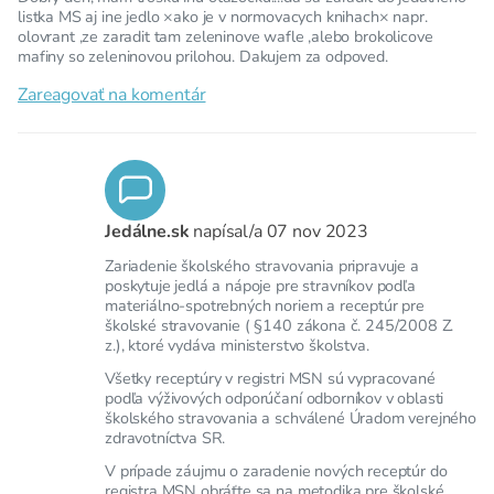
listka MS aj ine jedlo ×ako je v normovacych knihach× napr.
olovrant ,ze zaradit tam zeleninove wafle ,alebo brokolicove
mafiny so zeleninovou prilohou. Dakujem za odpoved.
Zareagovať na komentár
Jedálne.sk
napísal/a
07 nov 2023
Zariadenie školského stravovania pripravuje a
poskytuje jedlá a nápoje pre stravníkov podľa
materiálno-spotrebných noriem a receptúr pre
školské stravovanie ( §140 zákona č. 245/2008 Z.
z.), ktoré vydáva ministerstvo školstva.
Všetky receptúry v registri MSN sú vypracované
podľa výživových odporúčaní odborníkov v oblasti
školského stravovania a schválené Úradom verejného
zdravotníctva SR.
V prípade záujmu o zaradenie nových receptúr do
registra MSN obráťte sa na metodika pre školské