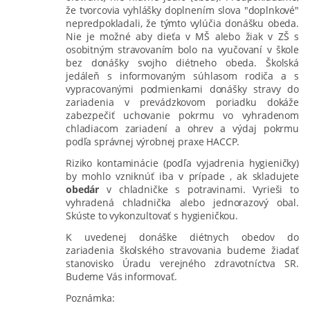
že tvorcovia vyhlášky doplnením slova "doplnkové"
nepredpokladali, že týmto vylúčia donášku obeda.
Nie je možné aby dieťa v MŠ alebo žiak v ZŠ s
osobitným stravovaním bolo na vyučovaní v škole
bez donášky svojho diétneho obeda. Školská
jedáleň s informovaným súhlasom rodiča a s
vypracovanými podmienkami donášky stravy do
zariadenia v prevádzkovom poriadku dokáže
zabezpečiť uchovanie pokrmu vo vyhradenom
chladiacom zariadení a ohrev a výdaj pokrmu
podľa správnej výrobnej praxe HACCP.
Riziko kontaminácie (podľa vyjadrenia hygieničky)
by mohlo vzniknúť iba v prípade , ak skladujete
obedár
v chladničke s potravinami. Vyrieši to
vyhradená chladnička alebo jednorazový obal.
Skúste to vykonzultovať s hygieničkou.
K uvedenej donáške diétnych obedov do
zariadenia školského stravovania budeme žiadať
stanovisko Úradu verejného zdravotníctva SR.
Budeme Vás informovať.
Poznámka: