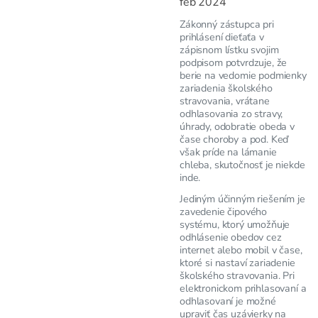
feb 2024
Zákonný zástupca pri
prihlásení dieťaťa v
zápisnom lístku svojim
podpisom potvrdzuje, že
berie na vedomie podmienky
zariadenia školského
stravovania, vrátane
odhlasovania zo stravy,
úhrady, odobratie obeda v
čase choroby a pod. Keď
však príde na lámanie
chleba, skutočnosť je niekde
inde.
Jediným účinným riešením je
zavedenie čipového
systému, ktorý umožňuje
odhlásenie obedov cez
internet alebo mobil v čase,
ktoré si nastaví zariadenie
školského stravovania. Pri
elektronickom prihlasovaní a
odhlasovaní je možné
upraviť čas uzávierky na