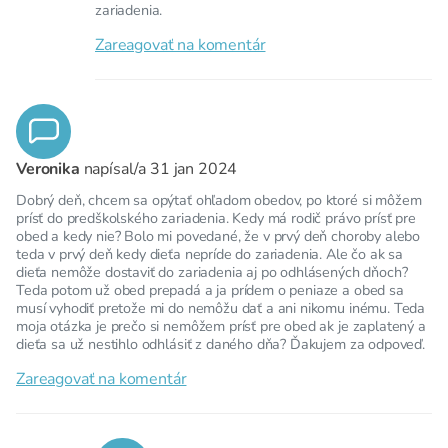
zariadenia.
Zareagovať na komentár
Veronika
napísal/a
31 jan 2024
Dobrý deň, chcem sa opýtať ohľadom obedov, po ktoré si môžem
prísť do predškolského zariadenia. Kedy má rodič právo prísť pre
obed a kedy nie? Bolo mi povedané, že v prvý deň choroby alebo
teda v prvý deň kedy dieťa nepríde do zariadenia. Ale čo ak sa
dieťa nemôže dostaviť do zariadenia aj po odhlásených dňoch?
Teda potom už obed prepadá a ja prídem o peniaze a obed sa
musí vyhodiť pretože mi do nemôžu dať a ani nikomu inému. Teda
moja otázka je prečo si nemôžem prísť pre obed ak je zaplatený a
dieťa sa už nestihlo odhlásiť z daného dňa? Ďakujem za odpoveď.
Zareagovať na komentár