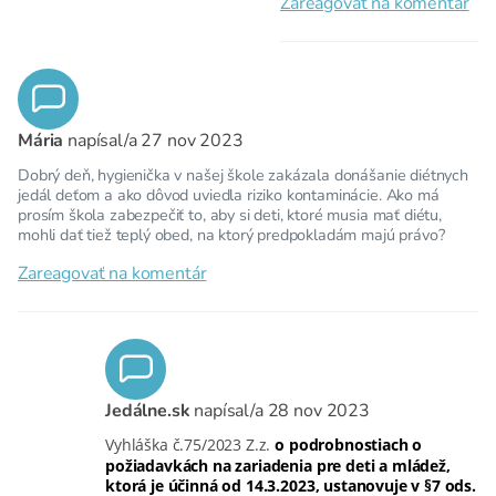
Zareagovať na komentár
Mária
napísal/a
27 nov 2023
Dobrý deň, hygienička v našej škole zakázala donášanie diétnych
jedál deťom a ako dôvod uviedla riziko kontaminácie. Ako má
prosím škola zabezpečiť to, aby si deti, ktoré musia mať diétu,
mohli dať tiež teplý obed, na ktorý predpokladám majú právo?
Zareagovať na komentár
Jedálne.sk
napísal/a
28 nov 2023
Vyhláška č.75/2023 Z.z.
o podrobnostiach o
požiadavkách na zariadenia pre deti a mládež,
ktorá je účinná od 14.3.2023, ustanovuje v §7 ods.