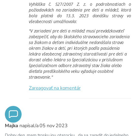
Vyhláška č. 527/2007 Z. z. o podrobnostiach o
požiadavkách na zariadenia pre deti a mládež, ktorá
bola platná do 13.3. 2023 donášku stravy vo
všeobecnosti umožňovala:
"V zariadení pre deti a mládež musí prevádzkovateľ
zabezpečiť, aby do školského stravovacieho zariadenia
sa žiakom a deťom individuálne nedonášala strava
okrem žiakov a detí, pri ktorých podľa posúdenia
lekára všeobecnej zdravotnej starostlivosti pre deti a
dorast alebo lekára so špecializáciou v príslušnom
špecializačnom odbore zdravotný stav žiaka alebo
dieťaťa predškolského veku vyžaduje osobitné
stravovanie."
Zareagovať na komentár
Majka
napísal/a
05 nov 2023
Dobry den, mam trosku inu otazocku....da sa zaradit do jedalneho