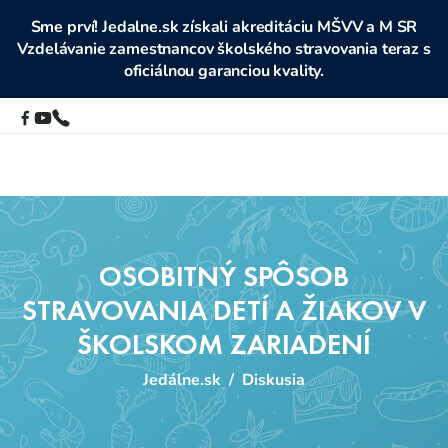
Sme prví! Jedalne.sk získali akreditáciu MŠVV a M SR
Vzdelávanie zamestnancov školského stravovania teraz s
oficiálnou garanciou kvality.
OSOBITNÝ SPÔSOB
STRAVOVANIA DETÍ A ŽIAKOV V
ŠKOLSKOM ZARIADENÍ
Jedálne.sk
/
Diskusia