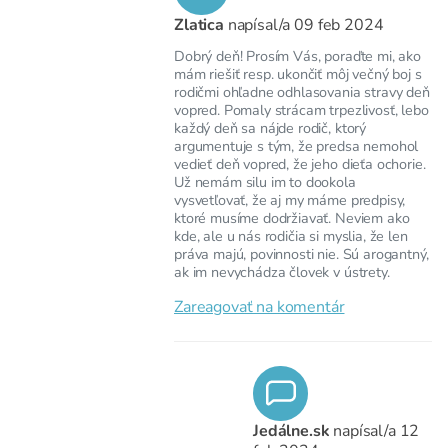
Zlatica
napísal/a
09 feb 2024
Dobrý deň! Prosím Vás, poraďte mi, ako
mám riešiť resp. ukončiť môj večný boj s
rodičmi ohľadne odhlasovania stravy deň
vopred. Pomaly strácam trpezlivosť, lebo
každý deň sa nájde rodič, ktorý
argumentuje s tým, že predsa nemohol
vedieť deň vopred, že jeho dieťa ochorie.
Už nemám silu im to dookola
vysvetľovať, že aj my máme predpisy,
ktoré musíme dodržiavať. Neviem ako
kde, ale u nás rodičia si myslia, že len
práva majú, povinnosti nie. Sú arogantný,
ak im nevychádza človek v ústrety.
Zareagovať na komentár
Jedálne.sk
napísal/a
12