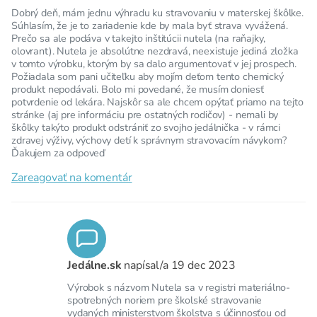
Dobrý deň, mám jednu výhradu ku stravovaniu v materskej škôlke.
Súhlasím, že je to zariadenie kde by mala byť strava vyvážená.
Prečo sa ale podáva v takejto inštitúcii nutela (na raňajky,
olovrant). Nutela je absolútne nezdravá, neexistuje jediná zložka
v tomto výrobku, ktorým by sa dalo argumentovať v jej prospech.
Požiadala som pani učiteľku aby mojím deťom tento chemický
produkt nepodávali. Bolo mi povedané, že musím doniesť
potvrdenie od lekára. Najskôr sa ale chcem opýtať priamo na tejto
stránke (aj pre informáciu pre ostatných rodičov) - nemali by
škôlky takýto produkt odstrániť zo svojho jedálnička - v rámci
zdravej výživy, výchovy detí k správnym stravovacím návykom?
Ďakujem za odpoveď
Zareagovať na komentár
Jedálne.sk
napísal/a
19 dec 2023
Výrobok s názvom Nutela sa v registri materiálno-
spotrebných noriem pre školské stravovanie
vydaných ministerstvom školstva s účinnosťou od