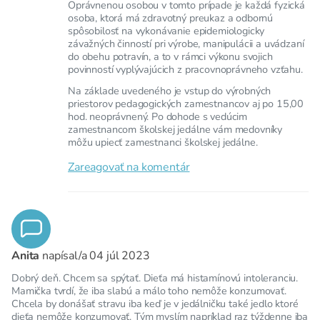
Oprávnenou osobou v tomto prípade je každá fyzická
osoba, ktorá má zdravotný preukaz a odbornú
spôsobilosť na vykonávanie epidemiologicky
závažných činností pri výrobe, manipulácii a uvádzaní
do obehu potravín, a to v rámci výkonu svojich
povinností vyplývajúcich z pracovnoprávneho vzťahu.
Na základe uvedeného je vstup do výrobných
priestorov pedagogických zamestnancov aj po 15,00
hod. neoprávnený. Po dohode s vedúcim
zamestnancom školskej jedálne vám medovníky
môžu upiecť zamestnanci školskej jedálne.
Zareagovať na komentár
Anita
napísal/a
04 júl 2023
Dobrý deň. Chcem sa spýtať. Dieťa má histamínovú intoleranciu.
Mamička tvrdí, že iba slabú a málo toho nemôže konzumovať.
Chcela by donášať stravu iba keď je v jedálničku také jedlo ktoré
dieťa nemôže konzumovať. Tým myslím napríklad raz týždenne iba