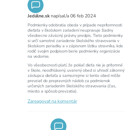
Jedálne.sk
napísal/a
06 feb 2024
Podmienky odobratia obeda v prípade neprítomnosti
dieťaťa v školskom zariadení neupravuje žiadny
všeobecne záväzný právny predpis. Tieto podmienky
si určí samotné zariadenie školského stravovania v
školskom poriadku a v zápisnom lístku stravníka, kde
rodič svojim podpisom berie podmienky organizácie
na vedomie.
Vo všeobecnosti platí, že pokiaľ dieťa nie je prítomné
v škole, neodhlásený, uvarený obed si uhradí zákonný
zástupca dieťaťa a samozrejme si tento obed môže
prevziať do prepravných nádob za podmienok
určených zariadením školského stravovania (čas,
miesto a spôsob prevzatia).
Zareagovať na komentár