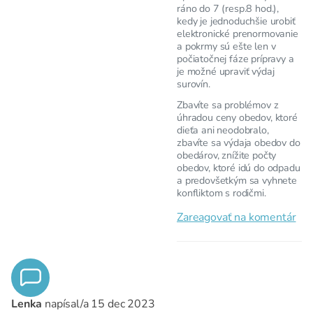
ráno do 7 (resp.8 hod.),
kedy je jednoduchšie urobiť
elektronické prenormovanie
a pokrmy sú ešte len v
počiatočnej fáze prípravy a
je možné upraviť výdaj
surovín.
Zbavíte sa problémov z
úhradou ceny obedov, ktoré
dieťa ani neodobralo,
zbavíte sa výdaja obedov do
obedárov, znížite počty
obedov, ktoré idú do odpadu
a predovšetkým sa vyhnete
konfliktom s rodičmi.
Zareagovať na komentár
Lenka
napísal/a
15 dec 2023