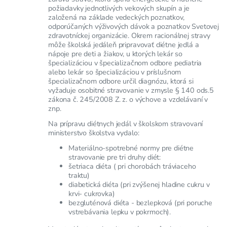
požiadavky jednotlivých vekových skupín a je
založená na základe vedeckých poznatkov,
odporúčaných výživových dávok a poznatkov Svetovej
zdravotníckej organizácie. Okrem racionálnej stravy
môže školská jedáleň pripravovať diétne jedlá a
nápoje pre deti a žiakov, u ktorých lekár so
špecializáciou v špecializačnom odbore pediatria
alebo lekár so špecializáciou v príslušnom
špecializačnom odbore určil diagnózu, ktorá si
vyžaduje osobitné stravovanie v zmysle § 140 ods.5
zákona č. 245/2008 Z. z. o výchove a vzdelávaní v
znp.
Na prípravu diétnych jedál v školskom stravovaní
ministerstvo školstva vydalo:
Materiálno-spotrebné normy pre diétne
stravovanie pre tri druhy diét:
šetriaca diéta ( pri chorobách tráviaceho
traktu)
diabetická diéta (pri zvýšenej hladine cukru v
krvi- cukrovka)
bezgluténová diéta - bezlepková (pri poruche
vstrebávania lepku v pokrmoch).