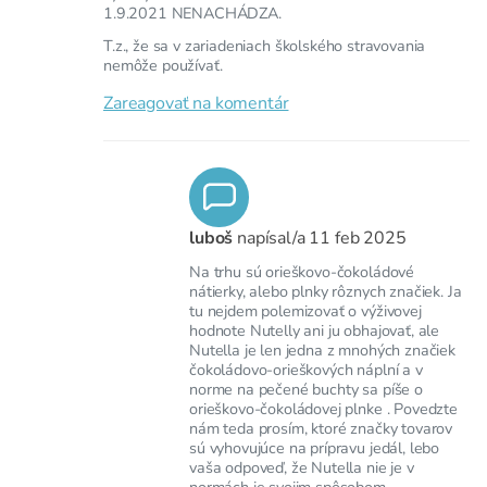
1.9.2021 NENACHÁDZA.
T.z., že sa v zariadeniach školského stravovania
nemôže používať.
Zareagovať na komentár
luboš
napísal/a
11 feb 2025
Na trhu sú orieškovo-čokoládové
nátierky, alebo plnky rôznych značiek. Ja
tu nejdem polemizovať o výživovej
hodnote Nutelly ani ju obhajovať, ale
Nutella je len jedna z mnohých značiek
čokoládovo-orieškových náplní a v
norme na pečené buchty sa píše o
orieškovo-čokoládovej plnke . Povedzte
nám teda prosím, ktoré značky tovarov
sú vyhovujúce na prípravu jedál, lebo
vaša odpoveď, že Nutella nie je v
normách je svojim spôsobom