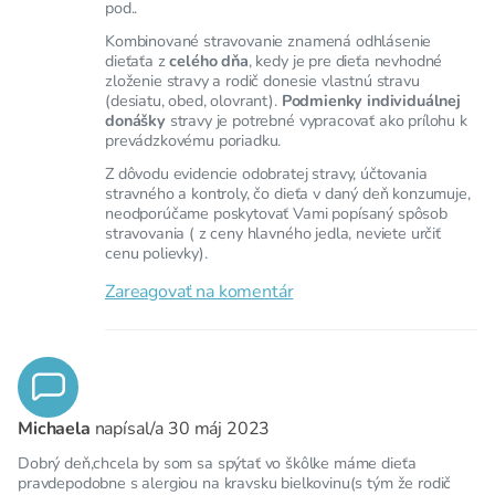
pod..
Kombinované stravovanie znamená odhlásenie
dieťaťa z
celého dňa
, kedy je pre dieťa nevhodné
zloženie stravy a rodič donesie vlastnú stravu
(desiatu, obed, olovrant).
Podmienky individuálnej
donášky
stravy je potrebné vypracovať ako prílohu k
prevádzkovému poriadku.
Z dôvodu evidencie odobratej stravy, účtovania
stravného a kontroly, čo dieťa v daný deň konzumuje,
neodporúčame poskytovať Vami popísaný spôsob
stravovania ( z ceny hlavného jedla, neviete určiť
cenu polievky).
Zareagovať na komentár
Michaela
napísal/a
30 máj 2023
Dobrý deň,chcela by som sa spýtať vo škôlke máme dieťa
pravdepodobne s alergiou na kravsku bielkovinu(s tým že rodič