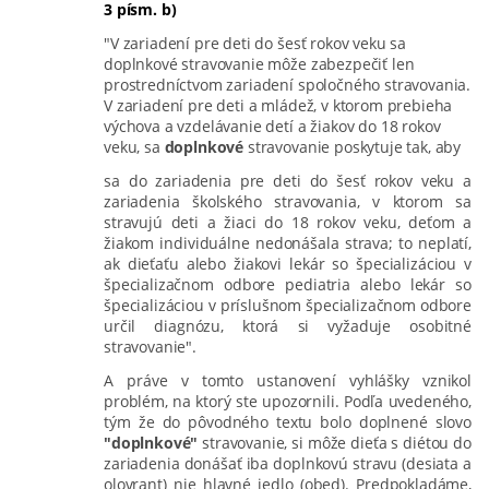
3
písm. b)
"V zariadení pre deti do šesť rokov veku sa
doplnkové stravovanie môže zabezpečiť len
prostredníctvom zariadení spoločného stravovania.
V zariadení pre deti a mládež, v ktorom prebieha
výchova a vzdelávanie detí a žiakov do 18 rokov
veku, sa
doplnkové
stravovanie poskytuje tak, aby
sa do zariadenia pre deti do šesť rokov veku a
zariadenia školského stravovania, v ktorom sa
stravujú deti a žiaci do 18 rokov veku, deťom a
žiakom individuálne nedonášala strava; to neplatí,
ak dieťaťu alebo žiakovi lekár so špecializáciou v
špecializačnom odbore pediatria alebo lekár so
špecializáciou v príslušnom špecializačnom odbore
určil diagnózu, ktorá si vyžaduje osobitné
stravovanie".
A práve v tomto ustanovení vyhlášky vznikol
problém, na ktorý ste upozornili. Podľa uvedeného,
tým že do pôvodného textu bolo doplnené slovo
"doplnkové"
stravovanie, si môže dieťa s diétou do
zariadenia donášať iba doplnkovú stravu (desiata a
olovrant) nie hlavné jedlo (obed). Predpokladáme,