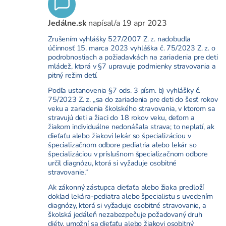
Jedálne.sk
napísal/a
19 apr 2023
Zrušením vyhlášky 527/2007 Z. z. nadobudla
účinnosť 15. marca 2023 vyhláška č. 75/2023 Z. z. o
podrobnostiach a požiadavkách na zariadenia pre deti
mládež, ktorá v §7 upravuje podmienky stravovania a
pitný režim detí.
Podľa ustanovenia §7 ods. 3 písm. b) vyhlášky č.
75/2023 Z. z. „sa do zariadenia pre deti do šesť rokov
veku a zariadenia školského stravovania, v ktorom sa
stravujú deti a žiaci do 18 rokov veku, deťom a
žiakom individuálne nedonášala strava; to neplatí, ak
dieťaťu alebo žiakovi lekár so špecializáciou v
špecializačnom odbore pediatria alebo lekár so
špecializáciou v príslušnom špecializačnom odbore
určil diagnózu, ktorá si vyžaduje osobitné
stravovanie,“
Ak zákonný zástupca dieťaťa alebo žiaka predloží
doklad lekára-pediatra alebo špecialistu s uvedením
diagnózy, ktorá si vyžaduje osobitné stravovanie, a
školská jedáleň nezabezpečuje požadovaný druh
diéty, umožní sa dieťaťu alebo žiakovi osobitný