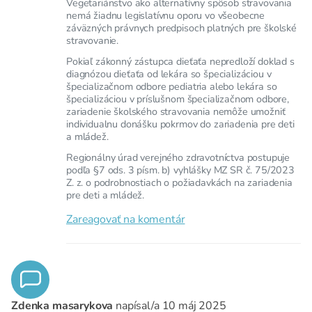
Vegetariánstvo ako alternatívny spôsob stravovania
nemá žiadnu legislatívnu oporu vo všeobecne
záväzných právnych predpisoch platných pre školské
stravovanie.
Pokiaľ zákonný zástupca dieťaťa nepredloží doklad s
diagnózou dieťaťa od lekára so špecializáciou v
špecializačnom odbore pediatria alebo lekára so
špecializáciou v príslušnom špecializačnom odbore,
zariadenie školského stravovania nemôže umožniť
individualnu donášku pokrmov do zariadenia pre deti
a mládež.
Regionálny úrad verejného zdravotníctva postupuje
podľa §7 ods. 3 písm. b) vyhlášky MZ SR č. 75/2023
Z. z. o podrobnostiach o požiadavkách na zariadenia
pre deti a mládež.
Zareagovať na komentár
Zdenka masarykova
napísal/a
10 máj 2025