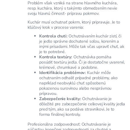
Problém však vzniká na strane hlavného kuchára,
resp. kuchára, ktorý s takýmto obmedzením nevie
svoju hlavnú činnosť- prípravu pokrmov.
Kuchár musí ochutnať pokrm, ktorý pripravuje. Je to
kľúčový krok v procese varenia:
Kontrola chuti:
Ochutnávaním kuchár zistí, či
je jedlo správne dochutené soľou, korením a
inými prísadami. Môže tak včas upraviť chuť, ak
je to potrebné.
Kontrola textúry:
Ochutnávka pomáha
posúdiť textúru jedla. Či je dostatočne uvarené,
krémové, chrumkavé a podobne.
Identifikácia problémov:
Kuchár môže
ochutnaním odhaliť prípadné problémy, ako
napríklad neobvyklú chuť spôsobenú
pokazenou surovinou alebo nesprávnou
prípravou.
Zabezpečenie kvality:
Ochutnávanie je
dôležité pre zabezpečenie celkovej kvality jedla
pred tým, ako sa podáva stravníkovi. Je to
forma finálnej kontroly.
Profesionálna zodpovednosť: Ochutnávanie je
súčasťou konečnej zodpovednosti za chutné a