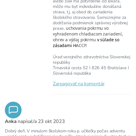
alebo žiak má potvrdenie od lekára,
môže mu byť individuálne donášaná
strava, t.j. aj obed do zariadenia
školského stravovania. Samozrejme za
dodržania podmienok správnej výrobnej
praxe,
uchovania pokrmu vo
vyhradenom chladiacom zariadení,
ohrev a výdaj pokrmu
v súlade so
zásadami H
ACCP.
Úrad verejného zdravotníctva Slovenskej
republiky
Trnavská cesta 52 I 826 45 Bratislava I
Slovenská republika
Zareagovať na komentár
Anka
napísal/a
23 okt 2023
Dobrý deň. V minulom školskom roku p. učiteľky počas adventu