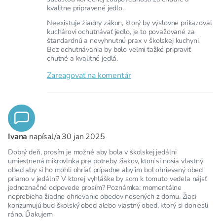
kvalitne pripravené jedlo.
Neexistuje žiadny zákon, ktorý by výslovne prikazoval
kuchárovi ochutnávať jedlo, je to považované za
štandardnú a nevyhnutnú prax v školskej kuchyni.
Bez ochutnávania by bolo veľmi ťažké pripraviť
chutné a kvalitné jedlá.
Zareagovať na komentár
Ivana
napísal/a
30 jan 2025
Dobrý deň, prosím je možné aby bola v školskej jedálni
umiestnená mikrovlnka pre potreby žiakov, ktorí si nosia vlastný
obed aby si ho mohli ohriať prípadne aby im bol ohrievaný obed
priamo v jedálni? V ktorej vyhláške by som k tomuto vedela nájsť
jednoznačné odpovede prosím? Poznámka: momentálne
neprebieha žiadne ohrievanie obedov nosených z domu. Žiaci
konzumujú buď školský obed alebo vlastný obed, ktorý si doniesli
ráno. Ďakujem