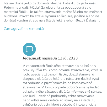
hlavné druhé jedlo by doniesla vlastné. Polievku by jedla našu.
Potom napr ďalší týždeň 2x olovrant raz obed... Jedná sa o
materskú škôlku. Je takéto stravovanie možné?Alebo má možnosť
buď konzumovať iba stravu vydanú zo školskej jedálne alebo iba
donášať vlastnú stravu na základe lekárskeho nálezu? Ďakujem.
Zareagovať na komentár
Jedálne.sk
napísal/a
12 júl 2023
V zariadeniach školského stravovania sa bežne v
praxi využíva tzv.
kombinované stravovanie
, ktoré si
rodič uvedie v zápisnom lístku, doloží stanovenú
diagnózu dieťaťa od lekára a následne riaditeľ vydá
rozhodnutie o prijatí stravníka na kombinované
stravovanie. V tomto prípade odporúčame vyžiadať
od zákonného zástupcu dieťaťa
Informovaný súhlas
,
kde budú uvedené podmienky tohto stravovania-
napr. odhlásenie dieťaťa zo stravy na základe JL,
vylúčenie potravín, ktoré spôsobujú intoleranciu a