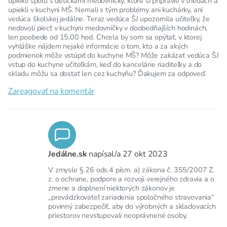
upiekli spolu s detičkami medovníčky, ktoré si pripravili v triedach a
upiekli v kuchyni MŠ. Nemali s tým problémy ani kuchárky, ani
vedúca školskej jedálne. Teraz vedúca ŠJ upozornila učiteľky, že
nedovolí piecť v kuchyni medovníčky v doobedňajších hodinách,
len poobede od 15,00 hod. Chcela by som sa opýtať, v ktorej
vyhláške nájdem nejaké informácie o tom, kto a za akých
podmienok môže vstúpiť do kuchyne MŠ? Môže zakázať vedúca ŠJ
vstup do kuchyne učiteľkám, keď do kancelárie riaditeľky a do
skladu môžu sa dostať len cez kuchyňu? Ďakujem za odpoveď.
Zareagovať na komentár
Jedálne.sk
napísal/a
27 okt 2023
V zmysle § 26 ods.4 písm. a) zákona č. 355/2007 Z.
z. o ochrane, podpore a rozvoji verejného zdravia a o
zmene a doplnení niektorých zákonov je
„prevádzkovateľ zariadenia spoločného stravovania“
povinný zabezpečiť, aby do výrobných a skladovacích
priestorov nevstupovali neoprávnené osoby.