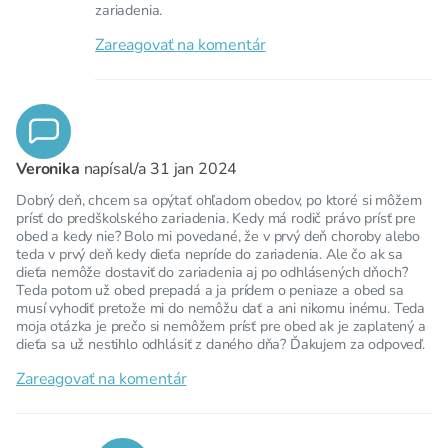
zariadenia.
Zareagovať na komentár
Veronika
napísal/a
31 jan 2024
Dobrý deň, chcem sa opýtať ohľadom obedov, po ktoré si môžem
prísť do predškolského zariadenia. Kedy má rodič právo prísť pre
obed a kedy nie? Bolo mi povedané, že v prvý deň choroby alebo
teda v prvý deň kedy dieťa nepríde do zariadenia. Ale čo ak sa
dieťa nemôže dostaviť do zariadenia aj po odhlásených dňoch?
Teda potom už obed prepadá a ja prídem o peniaze a obed sa
musí vyhodiť pretože mi do nemôžu dať a ani nikomu inému. Teda
moja otázka je prečo si nemôžem prísť pre obed ak je zaplatený a
dieťa sa už nestihlo odhlásiť z daného dňa? Ďakujem za odpoveď.
Zareagovať na komentár