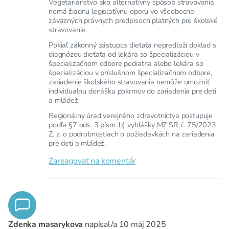
Vegetariánstvo ako alternatívny spôsob stravovania
nemá žiadnu legislatívnu oporu vo všeobecne
záväzných právnych predpisoch platných pre školské
stravovanie.
Pokiaľ zákonný zástupca dieťaťa nepredloží doklad s
diagnózou dieťaťa od lekára so špecializáciou v
špecializačnom odbore pediatria alebo lekára so
špecializáciou v príslušnom špecializačnom odbore,
zariadenie školského stravovania nemôže umožniť
individualnu donášku pokrmov do zariadenia pre deti
a mládež.
Regionálny úrad verejného zdravotníctva postupuje
podľa §7 ods. 3 písm. b) vyhlášky MZ SR č. 75/2023
Z. z. o podrobnostiach o požiadavkách na zariadenia
pre deti a mládež.
Zareagovať na komentár
Zdenka masarykova
napísal/a
10 máj 2025