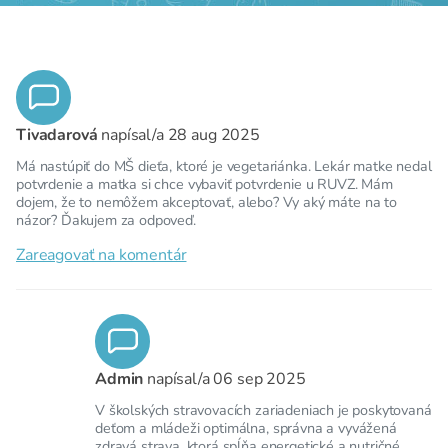
Tivadarová
napísal/a
28 aug 2025
Má nastúpiť do MŠ dieťa, ktoré je vegetariánka. Lekár matke nedal
potvrdenie a matka si chce vybaviť potvrdenie u RUVZ. Mám
dojem, že to nemôžem akceptovať, alebo? Vy aký máte na to
názor? Ďakujem za odpoveď.
Zareagovať na komentár
Admin
napísal/a
06 sep 2025
V školských stravovacích zariadeniach je poskytovaná
deťom a mládeži optimálna, správna a vyvážená
zdravá strava, ktorá spĺňa energetické a nutričné