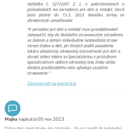
Vyhláška č. 527/2007 Z. z. o podrobnostiach o
požiadavkách na zariadenia pre deti a mládež, ktorá
bola platná do 13.3. 2023 donášku stravy vo
všeobecnosti umožňovala:
"V zariadení pre deti a mládež musí prevádzkovateľ
zabezpečiť, aby do školského stravovacieho zariadenia
sa žiakom a deťom individuálne nedonášala strava
okrem žiakov a detí, pri ktorých podľa posúdenia
lekára všeobecnej zdravotnej starostlivosti pre deti a
dorast alebo lekára so špecializáciou v príslušnom
špecializačnom odbore zdravotný stav žiaka alebo
dieťaťa predškolského veku vyžaduje osobitné
stravovanie."
Zareagovať na komentár
Majka
napísal/a
05 nov 2023
Dobry den, mam trosku inu otazocku....da sa zaradit do jedalneho