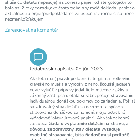
skúša čo dietatu nepasuje)raz doniesli papier od alergologicky to
bolo asi 2 roky dozadu,ako často treba aby rodič dokladal papier o
aktuálnosti alergie?predpokladáme že aspoň raz ročne či sa niečo
nezmenilo?ďakujem
Zareagovať na komentár
Jedálne.sk
napísal/a
05 jún 2023
Ak dieťa má ( pravdepodobne) alergiu na bielkovinu
kravského mlieka a výrobky z neho, školská jedáleň
nevie vylúčiť z prípravy jedál tieto mliečne zložky a
zákonný zástupca dieťaťa si zabezpečuje stravovanie
individuálnou donáškou pokrmov do zariadenia. Pokiaľ
sa zdravotný stav dieťaťa sa nezmenil a spôsob
stravovania donáškou sa nemení, nie je potrebné
vyžadovať "aktualizovaný papier". Ak však zákonný
zástupca
žiada o vyplatenie dotácie na stravu, z
dôvodu, že zdravotný stav dieťaťa vyžaduje
osobitné stravovanie, túto žiadosť musí podložiť