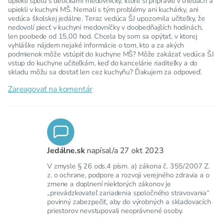
upiekli spolu s detičkami medovníčky, ktoré si pripravili v triedach a
upiekli v kuchyni MŠ. Nemali s tým problémy ani kuchárky, ani
vedúca školskej jedálne. Teraz vedúca ŠJ upozornila učiteľky, že
nedovolí piecť v kuchyni medovníčky v doobedňajších hodinách,
len poobede od 15,00 hod. Chcela by som sa opýtať, v ktorej
vyhláške nájdem nejaké informácie o tom, kto a za akých
podmienok môže vstúpiť do kuchyne MŠ? Môže zakázať vedúca ŠJ
vstup do kuchyne učiteľkám, keď do kancelárie riaditeľky a do
skladu môžu sa dostať len cez kuchyňu? Ďakujem za odpoveď.
Zareagovať na komentár
Jedálne.sk
napísal/a
27 okt 2023
V zmysle § 26 ods.4 písm. a) zákona č. 355/2007 Z.
z. o ochrane, podpore a rozvoji verejného zdravia a o
zmene a doplnení niektorých zákonov je
„prevádzkovateľ zariadenia spoločného stravovania“
povinný zabezpečiť, aby do výrobných a skladovacích
priestorov nevstupovali neoprávnené osoby.