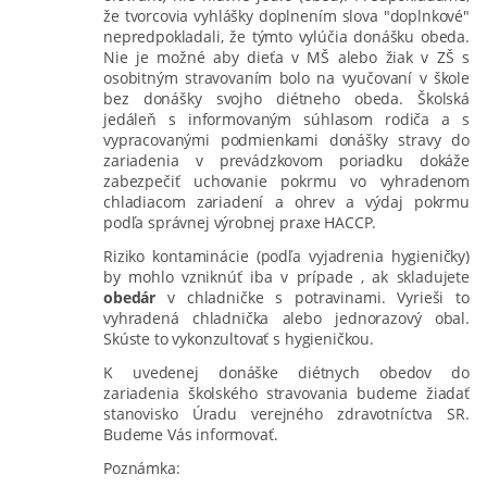
že tvorcovia vyhlášky doplnením slova "doplnkové"
nepredpokladali, že týmto vylúčia donášku obeda.
Nie je možné aby dieťa v MŠ alebo žiak v ZŠ s
osobitným stravovaním bolo na vyučovaní v škole
bez donášky svojho diétneho obeda. Školská
jedáleň s informovaným súhlasom rodiča a s
vypracovanými podmienkami donášky stravy do
zariadenia v prevádzkovom poriadku dokáže
zabezpečiť uchovanie pokrmu vo vyhradenom
chladiacom zariadení a ohrev a výdaj pokrmu
podľa správnej výrobnej praxe HACCP.
Riziko kontaminácie (podľa vyjadrenia hygieničky)
by mohlo vzniknúť iba v prípade , ak skladujete
obedár
v chladničke s potravinami. Vyrieši to
vyhradená chladnička alebo jednorazový obal.
Skúste to vykonzultovať s hygieničkou.
K uvedenej donáške diétnych obedov do
zariadenia školského stravovania budeme žiadať
stanovisko Úradu verejného zdravotníctva SR.
Budeme Vás informovať.
Poznámka: