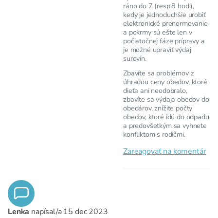
ráno do 7 (resp.8 hod.),
kedy je jednoduchšie urobiť
elektronické prenormovanie
a pokrmy sú ešte len v
počiatočnej fáze prípravy a
je možné upraviť výdaj
surovín.
Zbavíte sa problémov z
úhradou ceny obedov, ktoré
dieťa ani neodobralo,
zbavíte sa výdaja obedov do
obedárov, znížite počty
obedov, ktoré idú do odpadu
a predovšetkým sa vyhnete
konfliktom s rodičmi.
Zareagovať na komentár
Lenka
napísal/a
15 dec 2023