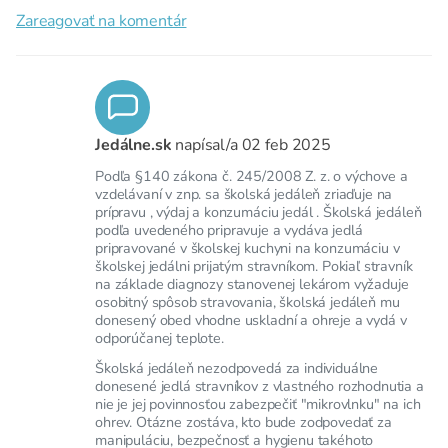
Zareagovať na komentár
Jedálne.sk
napísal/a
02 feb 2025
Podľa §140 zákona č. 245/2008 Z. z. o výchove a
vzdelávaní v znp. sa školská jedáleň zriaďuje na
prípravu , výdaj a konzumáciu jedál . Školská jedáleň
podľa uvedeného pripravuje a vydáva jedlá
pripravované v školskej kuchyni na konzumáciu v
školskej jedálni prijatým stravníkom. Pokiaľ stravník
na základe diagnozy stanovenej lekárom vyžaduje
osobitný spôsob stravovania, školská jedáleň mu
donesený obed vhodne uskladní a ohreje a vydá v
odporúčanej teplote.
Školská jedáleň nezodpovedá za individuálne
donesené jedlá stravníkov z vlastného rozhodnutia a
nie je jej povinnosťou zabezpečiť "mikrovlnku" na ich
ohrev. Otázne zostáva, kto bude zodpovedať za
manipuláciu, bezpečnosť a hygienu takéhoto