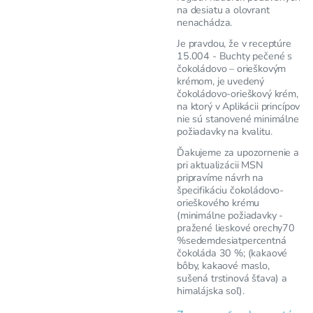
na desiatu a olovrant
nenachádza.
Je pravdou, že v receptúre
15.004 - Buchty pečené s
čokoládovo – orieškovým
krémom, je uvedený
čokoládovo-orieškový krém,
na ktorý v Aplikácii princípov
nie sú stanovené minimálne
požiadavky na kvalitu.
Ďakujeme za upozornenie a
pri aktualizácii MSN
pripravíme návrh na
špecifikáciu čokoládovo-
orieškového krému
(minimálne požiadavky -
pražené lieskové orechy70
%sedemdesiatpercentná
čokoláda 30 %; (kakaové
bôby, kakaové maslo,
sušená trstinová šťava) a
himalájska soľ).