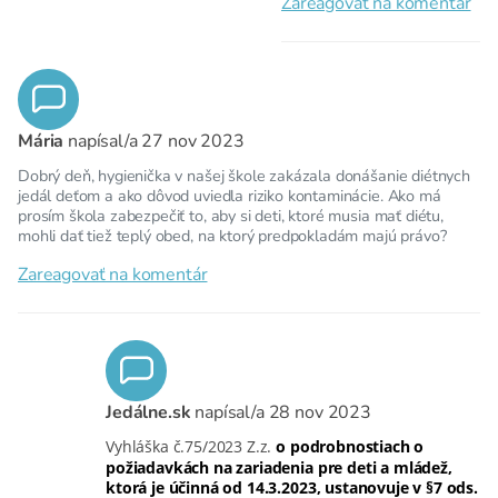
Zareagovať na komentár
Mária
napísal/a
27 nov 2023
Dobrý deň, hygienička v našej škole zakázala donášanie diétnych
jedál deťom a ako dôvod uviedla riziko kontaminácie. Ako má
prosím škola zabezpečiť to, aby si deti, ktoré musia mať diétu,
mohli dať tiež teplý obed, na ktorý predpokladám majú právo?
Zareagovať na komentár
Jedálne.sk
napísal/a
28 nov 2023
Vyhláška č.75/2023 Z.z.
o podrobnostiach o
požiadavkách na zariadenia pre deti a mládež,
ktorá je účinná od 14.3.2023, ustanovuje v §7 ods.