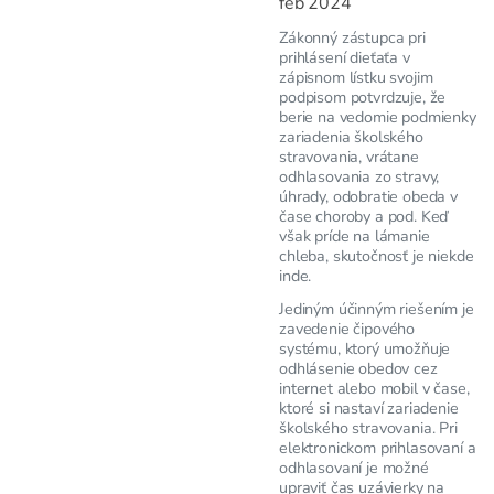
feb 2024
Zákonný zástupca pri
prihlásení dieťaťa v
zápisnom lístku svojim
podpisom potvrdzuje, že
berie na vedomie podmienky
zariadenia školského
stravovania, vrátane
odhlasovania zo stravy,
úhrady, odobratie obeda v
čase choroby a pod. Keď
však príde na lámanie
chleba, skutočnosť je niekde
inde.
Jediným účinným riešením je
zavedenie čipového
systému, ktorý umožňuje
odhlásenie obedov cez
internet alebo mobil v čase,
ktoré si nastaví zariadenie
školského stravovania. Pri
elektronickom prihlasovaní a
odhlasovaní je možné
upraviť čas uzávierky na