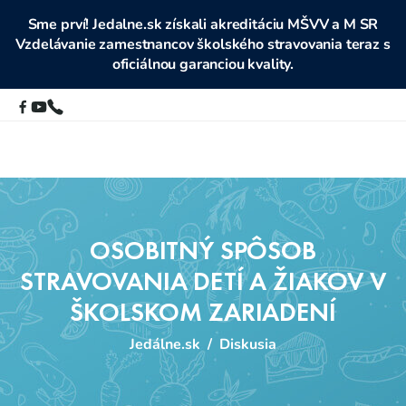
Sme prví! Jedalne.sk získali akreditáciu MŠVV a M SR
Vzdelávanie zamestnancov školského stravovania teraz s
oficiálnou garanciou kvality.
OSOBITNÝ SPÔSOB
STRAVOVANIA DETÍ A ŽIAKOV V
ŠKOLSKOM ZARIADENÍ
Jedálne.sk
/
Diskusia