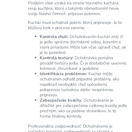
Problém však vzniká na strane hlavného kuchára,
resp. kuchára, ktorý s takýmto obmedzením nevie
svoju hlavnú činnosť- prípravu pokrmov.
Kuchár musí ochutnať pokrm, ktorý pripravuje. Je to
kľúčový krok v procese varenia:
Kontrola chuti:
Ochutnávaním kuchár zistí, či
je jedlo správne dochutené soľou, korením a
inými prísadami. Môže tak včas upraviť chuť, ak
je to potrebné.
Kontrola textúry:
Ochutnávka pomáha
posúdiť textúru jedla. Či je dostatočne uvarené,
krémové, chrumkavé a podobne.
Identifikácia problémov:
Kuchár môže
ochutnaním odhaliť prípadné problémy, ako
napríklad neobvyklú chuť spôsobenú
pokazenou surovinou alebo nesprávnou
prípravou.
Zabezpečenie kvality:
Ochutnávanie je
dôležité pre zabezpečenie celkovej kvality jedla
pred tým, ako sa podáva stravníkovi. Je to
forma finálnej kontroly.
Profesionálna zodpovednosť: Ochutnávanie je
súčasťou konečnej zodpovednosti za chutné a