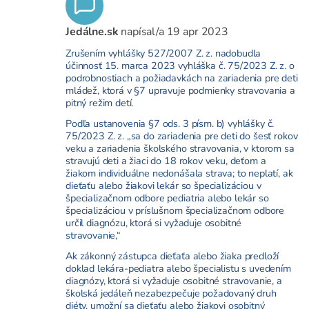
Jedálne.sk
napísal/a
19 apr 2023
Zrušením vyhlášky 527/2007 Z. z. nadobudla
účinnosť 15. marca 2023 vyhláška č. 75/2023 Z. z. o
podrobnostiach a požiadavkách na zariadenia pre deti
mládež, ktorá v §7 upravuje podmienky stravovania a
pitný režim detí.
Podľa ustanovenia §7 ods. 3 písm. b) vyhlášky č.
75/2023 Z. z. „sa do zariadenia pre deti do šesť rokov
veku a zariadenia školského stravovania, v ktorom sa
stravujú deti a žiaci do 18 rokov veku, deťom a
žiakom individuálne nedonášala strava; to neplatí, ak
dieťaťu alebo žiakovi lekár so špecializáciou v
špecializačnom odbore pediatria alebo lekár so
špecializáciou v príslušnom špecializačnom odbore
určil diagnózu, ktorá si vyžaduje osobitné
stravovanie,“
Ak zákonný zástupca dieťaťa alebo žiaka predloží
doklad lekára-pediatra alebo špecialistu s uvedením
diagnózy, ktorá si vyžaduje osobitné stravovanie, a
školská jedáleň nezabezpečuje požadovaný druh
diéty, umožní sa dieťaťu alebo žiakovi osobitný