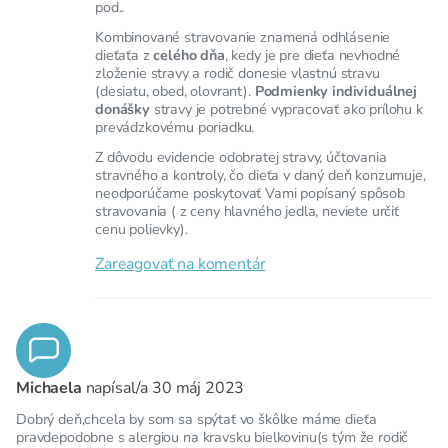
pod..
Kombinované stravovanie znamená odhlásenie
dieťaťa z
celého dňa
, kedy je pre dieťa nevhodné
zloženie stravy a rodič donesie vlastnú stravu
(desiatu, obed, olovrant).
Podmienky individuálnej
donášky
stravy je potrebné vypracovať ako prílohu k
prevádzkovému poriadku.
Z dôvodu evidencie odobratej stravy, účtovania
stravného a kontroly, čo dieťa v daný deň konzumuje,
neodporúčame poskytovať Vami popísaný spôsob
stravovania ( z ceny hlavného jedla, neviete určiť
cenu polievky).
Zareagovať na komentár
Michaela
napísal/a
30 máj 2023
Dobrý deň,chcela by som sa spýtať vo škôlke máme dieťa
pravdepodobne s alergiou na kravsku bielkovinu(s tým že rodič