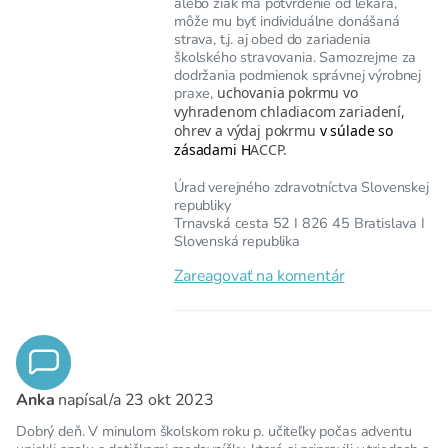
alebo žiak má potvrdenie od lekára,
môže mu byť individuálne donášaná
strava, t.j. aj obed do zariadenia
školského stravovania. Samozrejme za
dodržania podmienok správnej výrobnej
praxe,
uchovania pokrmu vo
vyhradenom chladiacom zariadení,
ohrev a výdaj pokrmu
v súlade so
zásadami H
ACCP.
Úrad verejného zdravotníctva Slovenskej
republiky
Trnavská cesta 52 I 826 45 Bratislava I
Slovenská republika
Zareagovať na komentár
Anka
napísal/a
23 okt 2023
Dobrý deň. V minulom školskom roku p. učiteľky počas adventu