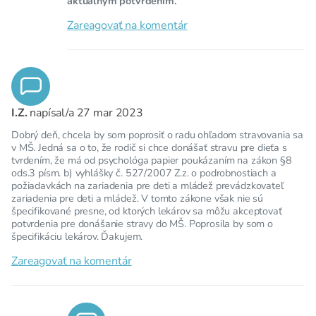
aktuálnym potvrdením.
Zareagovať na komentár
I.Z.
napísal/a
27 mar 2023
Dobrý deň, chcela by som poprosiť o radu ohľadom stravovania sa
v MŠ. Jedná sa o to, že rodič si chce donášať stravu pre dieťa s
tvrdením, že má od psychológa papier poukázaním na zákon §8
ods.3 písm. b) vyhlášky č. 527/2007 Z.z. o podrobnostiach a
požiadavkách na zariadenia pre deti a mládež prevádzkovateľ
zariadenia pre deti a mládež. V tomto zákone však nie sú
špecifikované presne, od ktorých lekárov sa môžu akceptovať
potvrdenia pre donášanie stravy do MŠ. Poprosila by som o
špecifikáciu lekárov. Ďakujem.
Zareagovať na komentár