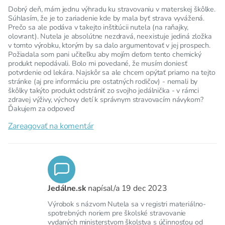
Dobrý deň, mám jednu výhradu ku stravovaniu v materskej škôlke.
Súhlasím, že je to zariadenie kde by mala byť strava vyvážená.
Prečo sa ale podáva v takejto inštitúcii nutela (na raňajky,
olovrant). Nutela je absolútne nezdravá, neexistuje jediná zložka
v tomto výrobku, ktorým by sa dalo argumentovať v jej prospech.
Požiadala som pani učiteľku aby mojím deťom tento chemický
produkt nepodávali. Bolo mi povedané, že musím doniesť
potvrdenie od lekára. Najskôr sa ale chcem opýtať priamo na tejto
stránke (aj pre informáciu pre ostatných rodičov) - nemali by
škôlky takýto produkt odstrániť zo svojho jedálnička - v rámci
zdravej výživy, výchovy detí k správnym stravovacím návykom?
Ďakujem za odpoveď
Zareagovať na komentár
Jedálne.sk
napísal/a
19 dec 2023
Výrobok s názvom Nutela sa v registri materiálno-
spotrebných noriem pre školské stravovanie
vydaných ministerstvom školstva s účinnosťou od