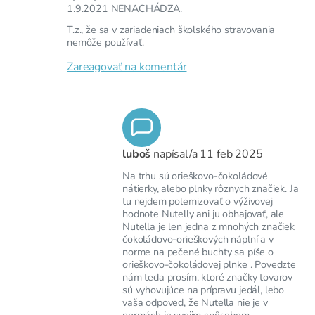
1.9.2021 NENACHÁDZA.
T.z., že sa v zariadeniach školského stravovania
nemôže používať.
Zareagovať na komentár
luboš
napísal/a
11 feb 2025
Na trhu sú orieškovo-čokoládové
nátierky, alebo plnky rôznych značiek. Ja
tu nejdem polemizovať o výživovej
hodnote Nutelly ani ju obhajovať, ale
Nutella je len jedna z mnohých značiek
čokoládovo-orieškových náplní a v
norme na pečené buchty sa píše o
orieškovo-čokoládovej plnke . Povedzte
nám teda prosím, ktoré značky tovarov
sú vyhovujúce na prípravu jedál, lebo
vaša odpoveď, že Nutella nie je v
normách je svojim spôsobom