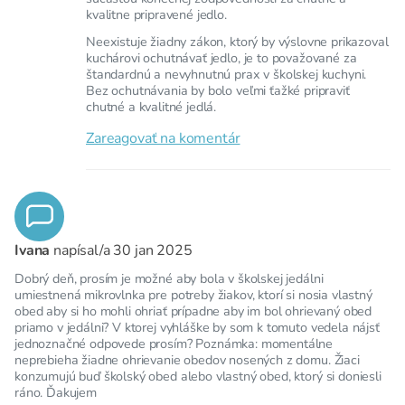
kvalitne pripravené jedlo.
Neexistuje žiadny zákon, ktorý by výslovne prikazoval
kuchárovi ochutnávať jedlo, je to považované za
štandardnú a nevyhnutnú prax v školskej kuchyni.
Bez ochutnávania by bolo veľmi ťažké pripraviť
chutné a kvalitné jedlá.
Zareagovať na komentár
Ivana
napísal/a
30 jan 2025
Dobrý deň, prosím je možné aby bola v školskej jedálni
umiestnená mikrovlnka pre potreby žiakov, ktorí si nosia vlastný
obed aby si ho mohli ohriať prípadne aby im bol ohrievaný obed
priamo v jedálni? V ktorej vyhláške by som k tomuto vedela nájsť
jednoznačné odpovede prosím? Poznámka: momentálne
neprebieha žiadne ohrievanie obedov nosených z domu. Žiaci
konzumujú buď školský obed alebo vlastný obed, ktorý si doniesli
ráno. Ďakujem