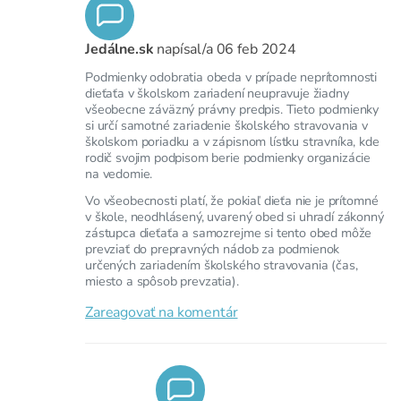
Jedálne.sk
napísal/a
06 feb 2024
Podmienky odobratia obeda v prípade neprítomnosti
dieťaťa v školskom zariadení neupravuje žiadny
všeobecne záväzný právny predpis. Tieto podmienky
si určí samotné zariadenie školského stravovania v
školskom poriadku a v zápisnom lístku stravníka, kde
rodič svojim podpisom berie podmienky organizácie
na vedomie.
Vo všeobecnosti platí, že pokiaľ dieťa nie je prítomné
v škole, neodhlásený, uvarený obed si uhradí zákonný
zástupca dieťaťa a samozrejme si tento obed môže
prevziať do prepravných nádob za podmienok
určených zariadením školského stravovania (čas,
miesto a spôsob prevzatia).
Zareagovať na komentár