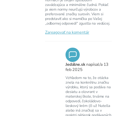
zavádzajúca a minimálne čudná. Pokiaľ
ja viem normy neurčujú výrobcov a
preferované značky surovín. Viem si
predstaviť ako si mamička po Vašej
,,odbornej odpovedi" zgustla na vedúcej.
Zareagovať na komentár
Jedálne.sk
napísal/a
13
feb 2025
Vzhľadom na to, že otázka
znela na konkrétnu značku
výrobku, ktorý sa podáva na
desiatu a olovrant v
materskej škole, trváme na
odpovedi, čokoládovo-
lieskový krém (či už Nutella
alebo iná značka) sa v
registri nátierok podávaných