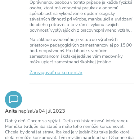
Oprávnenou osobou v tomto prípade je každá fyzická
osoba, ktorá má zdravotný preukaz a odbornú
spôsobilosť na vykonávanie epidemiologicky
závažných činností pri výrobe, manipulácii a uvádzaní
do obehu potravín, a to v rámci výkonu svojich
povinností vyplývajúcich z pracovnoprávneho vzťahu.
Na základe uvedeného je vstup do výrobných
priestorov pedagogických zamestnancov aj po 15,00
hod. neoprávnený. Po dohode s vedúcim
zamestnancom školskej jedálne vám medovníky
môžu upiecť zamestnanci školskej jedálne.
Zareagovať na komentár
Anita
napísal/a
04 júl 2023
Dobrý deň. Chcem sa spýtať. Dieťa má histamínovú intoleranciu.
Mamička tvrdí, že iba slabú a málo toho nemôže konzumovať.
Chcela by donášať stravu iba keď je v jedálničku také jedlo ktoré
dieťa nemôže konzumovať. Tým myslím napríklad raz týždenne iba