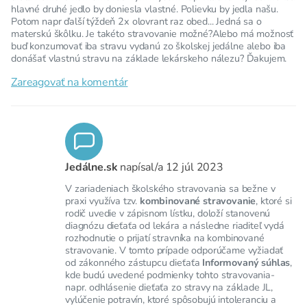
hlavné druhé jedlo by doniesla vlastné. Polievku by jedla našu.
Potom napr ďalší týždeň 2x olovrant raz obed... Jedná sa o
materskú škôlku. Je takéto stravovanie možné?Alebo má možnosť
buď konzumovať iba stravu vydanú zo školskej jedálne alebo iba
donášať vlastnú stravu na základe lekárskeho nálezu? Ďakujem.
Zareagovať na komentár
Jedálne.sk
napísal/a
12 júl 2023
V zariadeniach školského stravovania sa bežne v
praxi využíva tzv.
kombinované stravovanie
, ktoré si
rodič uvedie v zápisnom lístku, doloží stanovenú
diagnózu dieťaťa od lekára a následne riaditeľ vydá
rozhodnutie o prijatí stravníka na kombinované
stravovanie. V tomto prípade odporúčame vyžiadať
od zákonného zástupcu dieťaťa
Informovaný súhlas
,
kde budú uvedené podmienky tohto stravovania-
napr. odhlásenie dieťaťa zo stravy na základe JL,
vylúčenie potravín, ktoré spôsobujú intoleranciu a