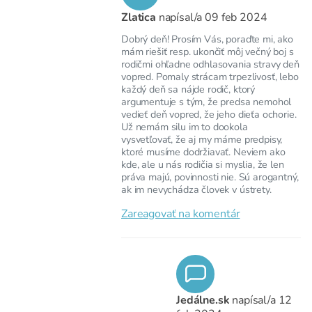
Zlatica
napísal/a
09 feb 2024
Dobrý deň! Prosím Vás, poraďte mi, ako
mám riešiť resp. ukončiť môj večný boj s
rodičmi ohľadne odhlasovania stravy deň
vopred. Pomaly strácam trpezlivosť, lebo
každý deň sa nájde rodič, ktorý
argumentuje s tým, že predsa nemohol
vedieť deň vopred, že jeho dieťa ochorie.
Už nemám silu im to dookola
vysvetľovať, že aj my máme predpisy,
ktoré musíme dodržiavať. Neviem ako
kde, ale u nás rodičia si myslia, že len
práva majú, povinnosti nie. Sú arogantný,
ak im nevychádza človek v ústrety.
Zareagovať na komentár
Jedálne.sk
napísal/a
12