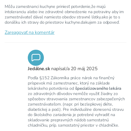
Môžu zamestnanci kuchyne priniesť potvrdenie,že majú
intoleranciu alebo ine zdravotné obmedzenie na potraviny aby im
zamestnávateľ dával namiesto obedov stravné lístky.ako je to s
donášku ich stravy do priestorov kuchyne.dakujem za odpoveď.
Zareagovať na komentár
Jedálne.sk
napísal/a
20 máj 2025
Podľa §152 Zákonníka práce nárok na finančný
príspevok má zamestnanec, ktorý na základe
lekárskeho potvrdenia od
špecializovaného lekára
zo zdravotných dôvodov nemôže využiť žiadny zo
spôsobov stravovania zamestnancov zabezpečených
zamestnávateľom. (napr. pri bezlepkovej diéte,
diabetickej a pod.). Pre individuálne donesenú stravu
do školského zariadenia je potrebné vyhradiť na
skladovanie prepravných nádob samostatnú
chladničku, príp. samostatný priestor v chladničke.