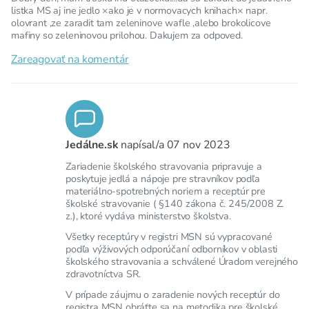
listka MS aj ine jedlo ×ako je v normovacych knihach× napr.
olovrant ,ze zaradit tam zeleninove wafle ,alebo brokolicove
mafiny so zeleninovou prilohou. Dakujem za odpoved.
Zareagovať na komentár
Jedálne.sk
napísal/a
07 nov 2023
Zariadenie školského stravovania pripravuje a
poskytuje jedlá a nápoje pre stravníkov podľa
materiálno-spotrebných noriem a receptúr pre
školské stravovanie ( §140 zákona č. 245/2008 Z.
z.), ktoré vydáva ministerstvo školstva.
Všetky receptúry v registri MSN sú vypracované
podľa výživových odporúčaní odborníkov v oblasti
školského stravovania a schválené Úradom verejného
zdravotníctva SR.
V prípade záujmu o zaradenie nových receptúr do
registra MSN obráťte sa na metodika pre školské