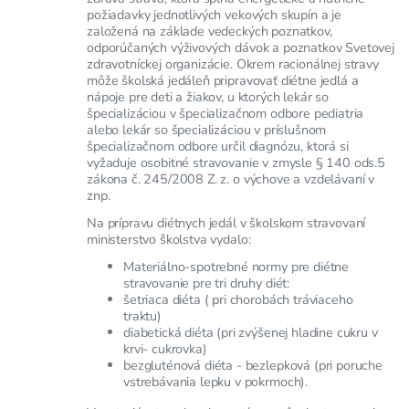
požiadavky jednotlivých vekových skupín a je
založená na základe vedeckých poznatkov,
odporúčaných výživových dávok a poznatkov Svetovej
zdravotníckej organizácie. Okrem racionálnej stravy
môže školská jedáleň pripravovať diétne jedlá a
nápoje pre deti a žiakov, u ktorých lekár so
špecializáciou v špecializačnom odbore pediatria
alebo lekár so špecializáciou v príslušnom
špecializačnom odbore určil diagnózu, ktorá si
vyžaduje osobitné stravovanie v zmysle § 140 ods.5
zákona č. 245/2008 Z. z. o výchove a vzdelávaní v
znp.
Na prípravu diétnych jedál v školskom stravovaní
ministerstvo školstva vydalo:
Materiálno-spotrebné normy pre diétne
stravovanie pre tri druhy diét:
šetriaca diéta ( pri chorobách tráviaceho
traktu)
diabetická diéta (pri zvýšenej hladine cukru v
krvi- cukrovka)
bezgluténová diéta - bezlepková (pri poruche
vstrebávania lepku v pokrmoch).