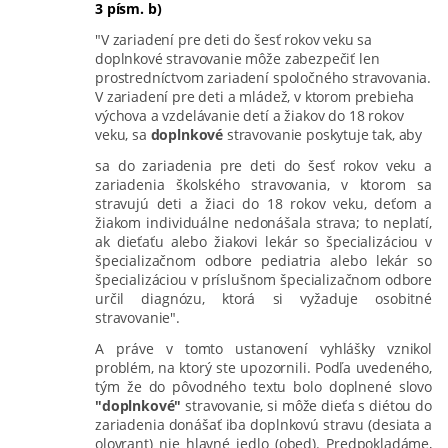
3
písm. b)
"V zariadení pre deti do šesť rokov veku sa
doplnkové stravovanie môže zabezpečiť len
prostredníctvom zariadení spoločného stravovania.
V zariadení pre deti a mládež, v ktorom prebieha
výchova a vzdelávanie detí a žiakov do 18 rokov
veku, sa
doplnkové
stravovanie poskytuje tak, aby
sa do zariadenia pre deti do šesť rokov veku a
zariadenia školského stravovania, v ktorom sa
stravujú deti a žiaci do 18 rokov veku, deťom a
žiakom individuálne nedonášala strava; to neplatí,
ak dieťaťu alebo žiakovi lekár so špecializáciou v
špecializačnom odbore pediatria alebo lekár so
špecializáciou v príslušnom špecializačnom odbore
určil diagnózu, ktorá si vyžaduje osobitné
stravovanie".
A práve v tomto ustanovení vyhlášky vznikol
problém, na ktorý ste upozornili. Podľa uvedeného,
tým že do pôvodného textu bolo doplnené slovo
"doplnkové"
stravovanie, si môže dieťa s diétou do
zariadenia donášať iba doplnkovú stravu (desiata a
olovrant) nie hlavné jedlo (obed). Predpokladáme,