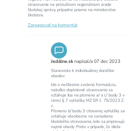
stravovanie na príslušnom regionálnom úrade
školskej správy, prípadne priamo na ministerstvo
školstva.
Zareagovať na komentár
Jedálne.sk
napísal/a
07 dec 2023
Stanovisko k individuálnej donáške
obedov:
Ide o nešťastne zvolenú formuláciu,
nakoľko doplnkové stravovanie sa
vzťahuje iba na písmeno a/ a c/ bodu 3 v
rámci § 7 vyhlášky MZ SR č. 75/2023 Z.
z.
Písmeno b/ bodu 3 citovanej vyhlášky sa
vzťahuje všeobecne na zariadenia
školského stravovania, kde sa pripravujú
najmä obedy. Preto v prípade, že dieťa