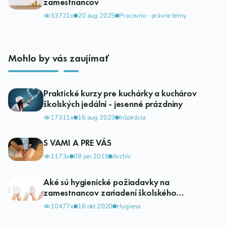
zamestnancov
33721x
20 aug 2025
Pracovno - právne témy
Mohlo by vás zaujímať
Praktické kurzy pre kuchárky a kuchárov
školských jedální - jesenné prázdniny
17311x
16 aug 2023
Inšpirácia
S VAMI A PRE VÁS
1173x
08 jan 2018
Archív
Aké sú hygienické požiadavky na
zamestnancov zariadení školského
stravovania
10477x
16 okt 2020
Hygiena