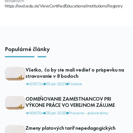
dospelých:
https://isvd.iedu.sk/ViewCertifiedEducationalInstitutionsRegistry
Populárné články
Všetko, čo by ste mali vedieť o príspevku na
stravovanie v 8 bodoch
53072x
05 jún 2023
Financie
ODMEŇOVANIE ZAMESTNANCOV PRI
VÝKONE PRÁCE VO VEREJNOM ZÁUJME
45670x
28 jan 2020
Pracovno - právne témy
Zmeny platových taríf nepedagogických