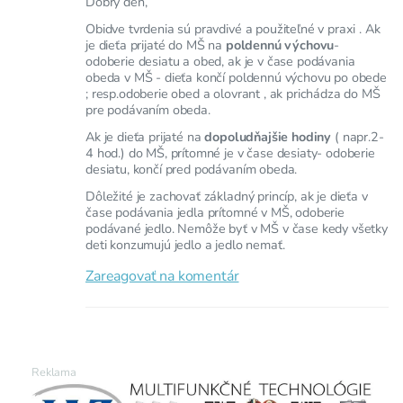
Dobrý deň,
Obidve tvrdenia sú pravdivé a použiteľné v praxi . Ak
je dieťa prijaté do MŠ na
poldennú výchovu
-
odoberie desiatu a obed, ak je v čase podávania
obeda v MŠ - dieťa končí poldennú výchovu po obede
; resp.odoberie obed a olovrant , ak prichádza do MŠ
pre podávaním obeda.
Ak je dieťa prijaté na
dopoludňajšie hodiny
( napr.2-
4 hod.) do MŠ, prítomné je v čase desiaty- odoberie
desiatu, končí pred podávaním obeda.
Dôležité je zachovať základný princíp, ak je dieťa v
čase podávania jedla prítomné v MŠ, odoberie
podávané jedlo. Nemôže byť v MŠ v čase kedy všetky
deti konzumujú jedlo a jedlo nemať.
Zareagovať na komentár