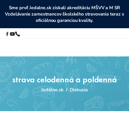
Sme prví! Jedalne.sk získali akreditáciu MŠVV a M SR
Vzdelávanie zamestnancov školského stravovania teraz s
oficiálnou garanciou kvality.
strava celodenná a poldenná
Jedálne.sk
/
Diskusia