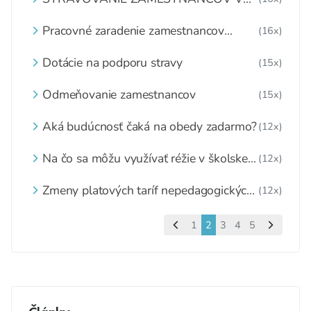
ŠKOLSKEJ JEDÁLNI
Pracovné zaradenie zamestnancov
(16x)
školskej jedálne
Dotácie na podporu stravy
(15x)
Odmeňovanie zamestnancov
(15x)
Aká budúcnosť čaká na obedy zadarmo?
(12x)
Na čo sa môžu využívať réžie v školskej
(12x)
jedálni
Zmeny platových taríf nepedagogických
(12x)
zamestnancov
1
2
3
4
5