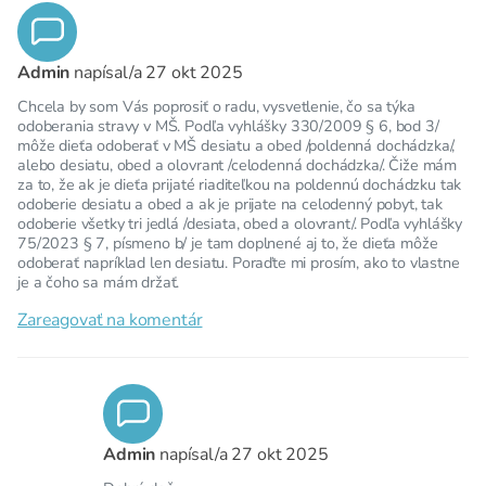
Admin
napísal/a
27 okt 2025
Chcela by som Vás poprosiť o radu, vysvetlenie, čo sa týka
odoberania stravy v MŠ. Podľa vyhlášky 330/2009 § 6, bod 3/
môže dieťa odoberať v MŠ desiatu a obed /poldenná dochádzka/,
alebo desiatu, obed a olovrant /celodenná dochádzka/. Čiže mám
za to, že ak je dieťa prijaté riaditeľkou na poldennú dochádzku tak
odoberie desiatu a obed a ak je prijate na celodenný pobyt, tak
odoberie všetky tri jedlá /desiata, obed a olovrant/. Podľa vyhlášky
75/2023 § 7, písmeno b/ je tam doplnené aj to, že dieťa môže
odoberať napríklad len desiatu. Poraďte mi prosím, ako to vlastne
je a čoho sa mám držať.
Zareagovať na komentár
Admin
napísal/a
27 okt 2025