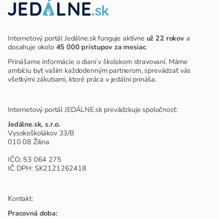
Internetový portál Jedálne.sk funguje aktívne
už 22 rokov
a
dosahuje okolo
45 000 prístupov za mesiac
.
Prinášame informácie o dianí v školskom stravovaní. Máme
ambíciu byť vaším každodenným partnerom, sprevádzať vás
všetkými zákutiami, ktoré práca v jedálni prináša.
Internetový portál JEDÁLNE.sk prevádzkuje spoločnosť:
Jedálne.sk, s.r.o.
Vysokoškolákov 33/B
010 08 Žilina
IČO: 53 064 275
IČ DPH: SK2121262418
Kontakt:
Pracovná doba: