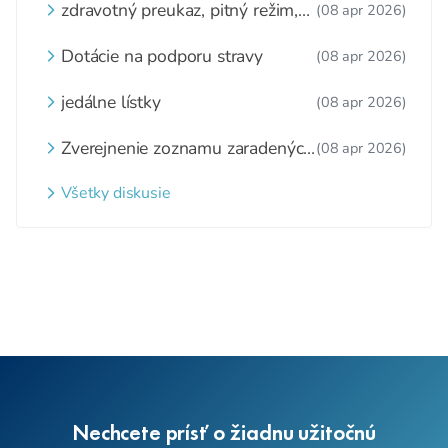
zdravotný preukaz, pitný režim,
(08 apr 2026)
zážitkové varenie
Dotácie na podporu stravy
(08 apr 2026)
jedálne lístky
(08 apr 2026)
Zverejnenie zoznamu zaradených
(08 apr 2026)
detí a nezaradených detí na
webovom sídle
Všetky diskusie
Nechcete prísť o žiadnu užitočnú