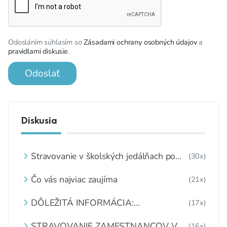
Odosláním súhlasím so
Zásadami ochrany osobných údajov
a
pravidlami diskusie
.
Odoslať
Diskusia
Stravovanie v školských jedálňach po
(30x)
8.2.2021
Čo vás najviac zaujíma
(21x)
DÔLEŽITÁ INFORMÁCIA:
(17x)
MATERIÁLNO - SPOTREBNÉ NORMY
A RECEPTÚRY
STRAVOVANIE ZAMESTNANCOV V
(16x)