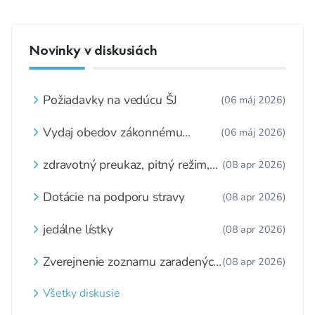
Novinky v diskusiách
Požiadavky na vedúcu ŠJ
(06 máj 2026)
Vydaj obedov zákonnému
(06 máj 2026)
zástupcovi
zdravotný preukaz, pitný režim,
(08 apr 2026)
zážitkové varenie
Dotácie na podporu stravy
(08 apr 2026)
jedálne lístky
(08 apr 2026)
Zverejnenie zoznamu zaradených
(08 apr 2026)
detí a nezaradených detí na
webovom sídle
Všetky diskusie