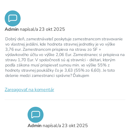
Admin
napísal/a
23 okt 2025
Dobrý deň, zamestnávateľ poskytuje zamestnancom stravovanie
vo vlastnej jedálni, kde hodnota stravnej jednotky je vo výške
3,76 eur. Zamestnancom prispieva na stravu zo SF +
výdavkového účtu vo výške 2,06 Eur. Zamestnanec si prispieva na
stravu 1,70 Eur. V spoločnosti sú aj stravníci - diétari, ktorým
podľa zákona musí prispievať sumou min. vo výške 55% z
hodnoty stravnej poukážky čo je 3,63 (55% zo 6,60). Je toto
delenie medzi zamestnanci správne? Ďakujem
Zareagovať na komentár
Admin
napísal/a
23 okt 2025