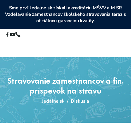
Sme prví! Jedalne.sk získali akreditáciu MŠVV a M SR
Vzdelávanie zamestnancov školského stravovania teraz s
oficiálnou garanciou kvality.
Stravovanie zamestnancov a fin.
príspevok na stravu
Jedálne.sk
/
Diskusia