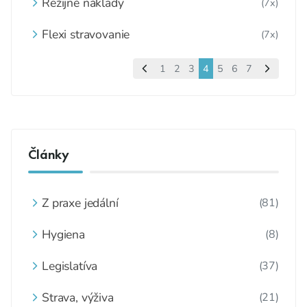
Režijné náklady
(7x)
Flexi stravovanie
(7x)
1
2
3
4
5
6
7
Články
Z praxe jedální
(81)
Hygiena
(8)
Legislatíva
(37)
Strava, výživa
(21)