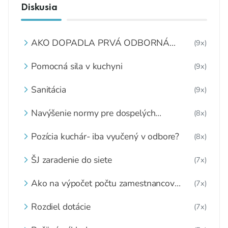
Diskusia
AKO DOPADLA PRVÁ ODBORNÁ
(9x)
KONFERENCIA „OBEDY ZADARMO“?
Pomocná sila v kuchyni
(9x)
Sanitácia
(9x)
Navýšenie normy pre dospelých
(8x)
stravníkov
Pozícia kuchár- iba vyučený v odbore?
(8x)
ŠJ zaradenie do siete
(7x)
Ako na výpočet počtu zamestnancov
(7x)
jedálne
Rozdiel dotácie
(7x)