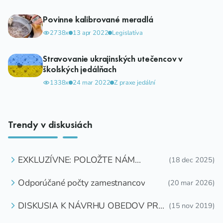
Povinne kalibrované meradlá
2738x
13 apr 2022
Legislatíva
Stravovanie ukrajinských utečencov v
školských jedálňach
1338x
24 mar 2022
Z praxe jedální
Trendy v diskusiách
EXKLUZÍVNE: POLOŽTE NÁM
(18 dec 2025)
OTÁZKU
Odporúčané počty zamestnancov
(20 mar 2026)
DISKUSIA K NÁVRHU OBEDOV PRE
(15 nov 2019)
DETI ZDARMA