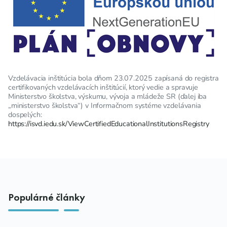
Vzdelávacia inštitúcia bola dňom 23.07.2025 zapísaná do registra
certifikovaných vzdelávacích inštitúcií, ktorý vedie a spravuje
Ministerstvo školstva, výskumu, vývoja a mládeže SR (ďalej iba
„ministerstvo školstva“) v Informačnom systéme vzdelávania
dospelých:
https://isvd.iedu.sk/ViewCertifiedEducationalInstitutionsRegistry
Populárné články