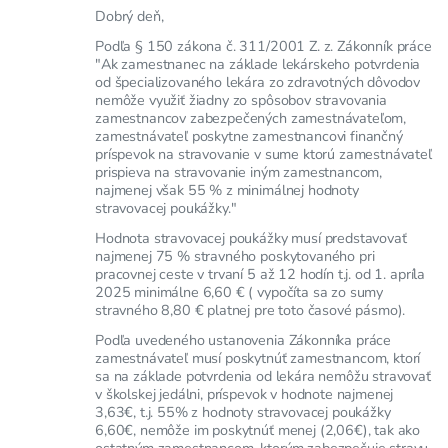
Dobrý deň,
Podľa § 150 zákona č. 311/2001 Z. z. Zákonník práce
"Ak zamestnanec na základe lekárskeho potvrdenia
od špecializovaného lekára zo zdravotných dôvodov
nemôže využiť žiadny zo spôsobov stravovania
zamestnancov zabezpečených zamestnávateľom,
zamestnávateľ poskytne zamestnancovi finančný
príspevok na stravovanie v sume ktorú zamestnávateľ
prispieva na stravovanie iným zamestnancom,
najmenej však 55 % z minimálnej hodnoty
stravovacej poukážky."
Hodnota stravovacej poukážky musí predstavovať
najmenej 75 % stravného poskytovaného pri
pracovnej ceste v trvaní 5 až 12 hodín t.j. od 1. apríla
2025 minimálne 6,60 € ( vypočíta sa zo sumy
stravného 8,80 € platnej pre toto časové pásmo).
Podľa uvedeného ustanovenia Zákonníka práce
zamestnávateľ musí poskytnúť zamestnancom, ktorí
sa na základe potvrdenia od lekára nemôžu stravovať
v školskej jedálni, príspevok v hodnote najmenej
3,63€, t.j. 55% z hodnoty stravovacej poukážky
6,60€, nemôže im poskytnúť menej (2,06€), tak ako
ostatným zamestnancom, ktorým zabezpečuje stravu