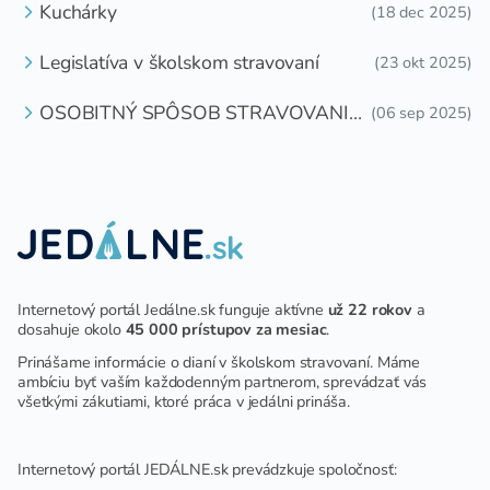
Kuchárky
(18 dec 2025)
Legislatíva v školskom stravovaní
(23 okt 2025)
OSOBITNÝ SPÔSOB STRAVOVANIA
(06 sep 2025)
DETÍ A ŽIAKOV V ŠKOLSKOM
ZARIADENÍ
Internetový portál Jedálne.sk funguje aktívne
už 22 rokov
a
dosahuje okolo
45 000 prístupov za mesiac
.
Prinášame informácie o dianí v školskom stravovaní. Máme
ambíciu byť vaším každodenným partnerom, sprevádzať vás
všetkými zákutiami, ktoré práca v jedálni prináša.
Internetový portál JEDÁLNE.sk prevádzkuje spoločnosť: