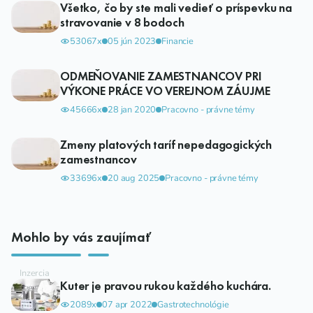
Všetko, čo by ste mali vedieť o príspevku na
stravovanie v 8 bodoch
53067x
05 jún 2023
Financie
ODMEŇOVANIE ZAMESTNANCOV PRI
VÝKONE PRÁCE VO VEREJNOM ZÁUJME
45666x
28 jan 2020
Pracovno - právne témy
Zmeny platových taríf nepedagogických
zamestnancov
33696x
20 aug 2025
Pracovno - právne témy
Mohlo by vás zaujímať
Kuter je pravou rukou každého kuchára.
2089x
07 apr 2022
Gastrotechnológie