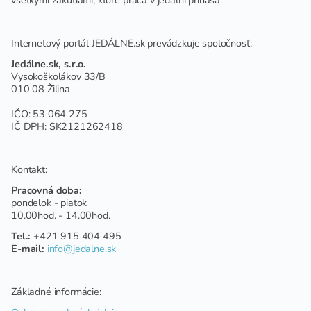
všetkými zákutiami, ktoré práca v jedálni prináša.
Internetový portál JEDÁLNE.sk prevádzkuje spoločnosť:
Jedálne.sk, s.r.o.
Vysokoškolákov 33/B
010 08 Žilina
IČO: 53 064 275
IČ DPH: SK2121262418
Kontakt:
Pracovná doba:
pondelok - piatok
10.00hod. - 14.00hod.
Tel.:
+421 915 404 495
E-mail:
info@jedalne.sk
Základné informácie: