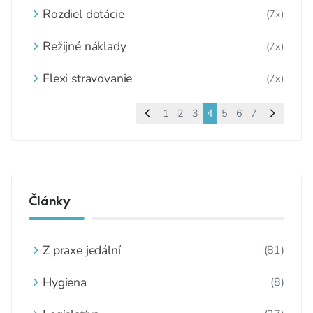
Rozdiel dotácie
(7x)
Režijné náklady
(7x)
Flexi stravovanie
(7x)
1
2
3
4
5
6
7
Články
Z praxe jedální
(81)
Hygiena
(8)