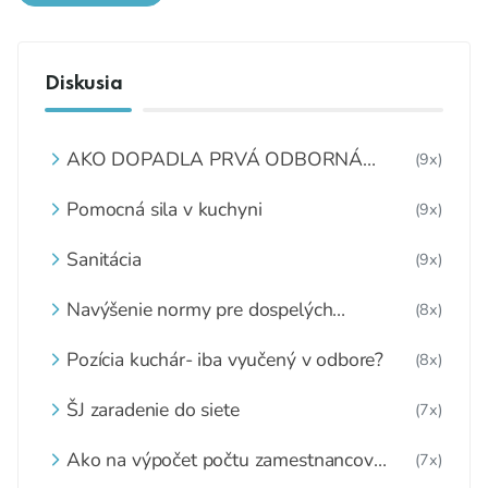
Diskusia
AKO DOPADLA PRVÁ ODBORNÁ
(9x)
KONFERENCIA „OBEDY ZADARMO“?
Pomocná sila v kuchyni
(9x)
Sanitácia
(9x)
Navýšenie normy pre dospelých
(8x)
stravníkov
Pozícia kuchár- iba vyučený v odbore?
(8x)
ŠJ zaradenie do siete
(7x)
Ako na výpočet počtu zamestnancov
(7x)
jedálne