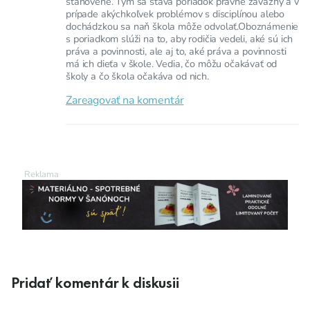
stanovené. Tým sa stáva poriadok právne záväzný a v
prípade akýchkoľvek problémov s disciplínou alebo
dochádzkou sa naň škola môže odvolať.Oboznámenie
s poriadkom slúži na to, aby rodičia vedeli, aké sú ich
práva a povinnosti, ale aj to, aké práva a povinnosti
má ich dieťa v škole. Vedia, čo môžu očakávať od
školy a čo škola očakáva od nich.
Zareagovať na komentár
Pridať komentár k diskusii