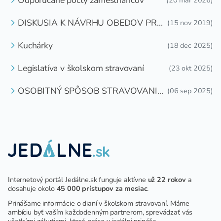
Odporúčané počty zamestnancov
(20 mar 2026)
DISKUSIA K NÁVRHU OBEDOV PRE
(15 nov 2019)
DETI ZDARMA
Kuchárky
(18 dec 2025)
Legislatíva v školskom stravovaní
(23 okt 2025)
OSOBITNÝ SPÔSOB STRAVOVANIA
(06 sep 2025)
DETÍ A ŽIAKOV V ŠKOLSKOM
ZARIADENÍ
Internetový portál Jedálne.sk funguje aktívne
už 22 rokov
a
dosahuje okolo
45 000 prístupov za mesiac
.
Prinášame informácie o dianí v školskom stravovaní. Máme
ambíciu byť vaším každodenným partnerom, sprevádzať vás