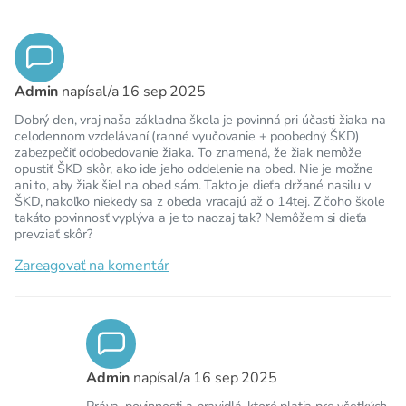
Admin
napísal/a
16 sep 2025
Dobrý den, vraj naša základna škola je povinná pri účasti žiaka na
celodennom vzdelávaní (ranné vyučovanie + poobedný ŠKD)
zabezpečiť odobedovanie žiaka. To znamená, že žiak nemôže
opustiť ŠKD skôr, ako ide jeho oddelenie na obed. Nie je možne
ani to, aby žiak šiel na obed sám. Takto je dieťa držané nasilu v
ŠKD, nakoľko niekedy sa z obeda vracajú až o 14tej. Z čoho škole
takáto povinnosť vyplýva a je to naozaj tak? Nemôžem si dieťa
prevziať skôr?
Zareagovať na komentár
Admin
napísal/a
16 sep 2025
Práva, povinnosti a pravidlá, ktoré platia pre všetkých