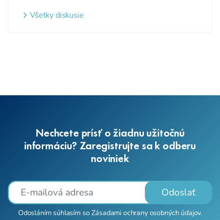
detí a nezaradených detí na
webovom sídle
Všetky diskusie
Nechcete prísť o žiadnu užitočnú
informáciu? Zaregistrujte sa k odberu
noviniek
Odoslať
Odosláním súhlasím so
Zásadami ochrany osobných údajov
.