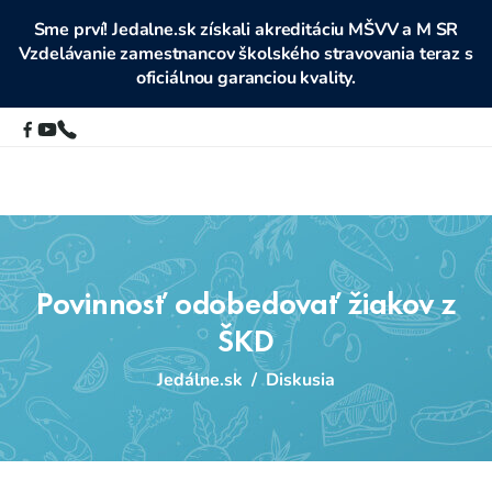
Sme prví! Jedalne.sk získali akreditáciu MŠVV a M SR
Vzdelávanie zamestnancov školského stravovania teraz s
oficiálnou garanciou kvality.
Povinnosť odobedovať žiakov z
ŠKD
Jedálne.sk
/
Diskusia