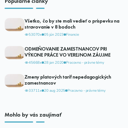
Populárné články
Všetko, čo by ste mali vedieť o príspevku na
stravovanie v 8 bodoch
53070x
05 jún 2023
Financie
ODMEŇOVANIE ZAMESTNANCOV PRI
VÝKONE PRÁCE VO VEREJNOM ZÁUJME
45668x
28 jan 2020
Pracovno - právne témy
Zmeny platových taríf nepedagogických
zamestnancov
33711x
20 aug 2025
Pracovno - právne témy
Mohlo by vás zaujímať