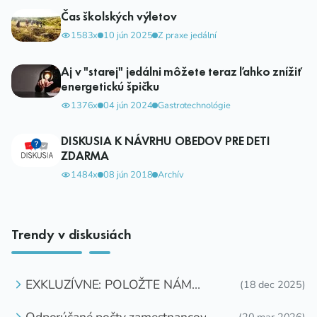
Čas školských výletov
1583x
10 jún 2025
Z praxe jedální
Aj v "starej" jedálni môžete teraz ľahko znížiť
energetickú špičku
1376x
04 jún 2024
Gastrotechnológie
DISKUSIA K NÁVRHU OBEDOV PRE DETI
ZDARMA
1484x
08 jún 2018
Archív
Trendy v diskusiách
EXKLUZÍVNE: POLOŽTE NÁM
(18 dec 2025)
OTÁZKU