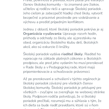
členov školskej komunity – to znamená pre žiakov,
učiteľov aj rodičov rieši a upravuje Školský poriadok .
Jeho cieľom je zabezpečiť hladký chod školy, vytvoriť
bezpečné a priaznivé prostredie pre vzdelávanie a
výchovu a predísť prípadným konfliktom.
Jednou z oblastí, ktoré školský poriadok pokrýva je aj
Organizácia vyučovania
: Upravuje rozvrh hodín,
príchody a odchody zo školy, ale aj prestávku na
obed, organizáciu školského klubu detí, školských
akcií, ako sú exkurzie či krúžky.
Školský poriadok vydáva
riaditeľ školy
. Riaditeľ ho
vypracuje na základe platných zákonov a školských
predpisov, ale pred jeho vydaním ho musí prerokovať
v Rade školy a v Pedagogickej rade, ktoré majú
pripomienkovacie a schvaľovacie právomoci.
Až po prerokovaní a schválení v týchto orgánoch je
školský poriadok záväzný pre všetkých členov
školskej komunity. Školský poriadok je prístupný pre
všetkých – zvyčajne sa zverejňuje na webovej stránke
školy. Podpisom rodičia potvrdzujú, že si školský
poriadok prečítali, rozumejú mu a súhlasia s tým, že
ich dieťa sa bude riadiť pravidlami, ktoré sú v ňom