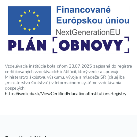
Vzdelávacia inštitúcia bola dňom 23.07.2025 zapísaná do registra
certifikovaných vzdelávacích inštitúcií, ktorý vedie a spravuje
Ministerstvo školstva, výskumu, vývoja a mládeže SR (ďalej iba
„ministerstvo školstva“) v Informačnom systéme vzdelávania
dospelých:
https://isvd.iedu.sk/ViewCertifiedEducationalInstitutionsRegistry