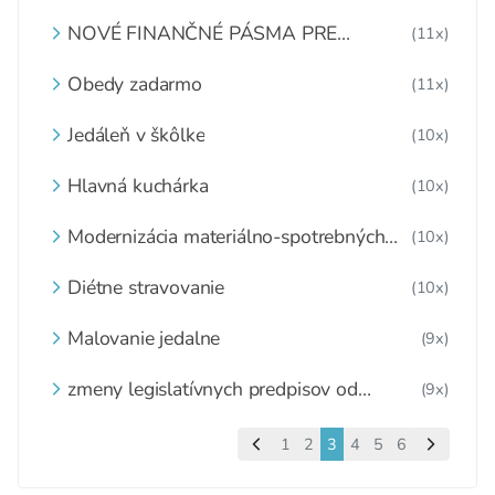
dôsledku mimoriadnych opatreni
súvisiacich s Covid-19,??Čo s ním??
NOVÉ FINANČNÉ PÁSMA PRE
(11x)
Školské zariadenia náhle zatvorené a
ŠKOLSKÉ STRAVOVANIE
tovar nespotrebovaný,čo s ním??
Obedy zadarmo
(11x)
Jedáleň v škôlke
(10x)
Hlavná kuchárka
(10x)
Modernizácia materiálno-spotrebných
(10x)
noriem v zdravom štýle.
Diétne stravovanie
(10x)
Malovanie jedalne
(9x)
zmeny legislatívnych predpisov od
(9x)
1.januára 2022
1
2
3
4
5
6