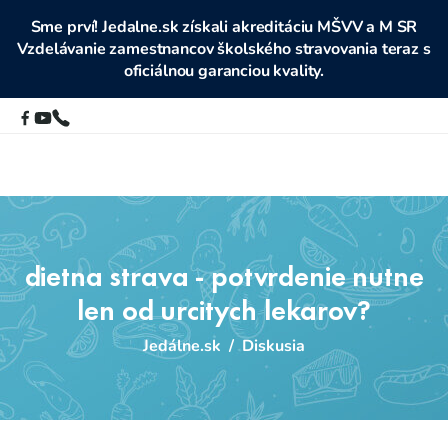
Sme prví! Jedalne.sk získali akreditáciu MŠVV a M SR
Vzdelávanie zamestnancov školského stravovania teraz s
oficiálnou garanciou kvality.
dietna strava - potvrdenie nutne
len od urcitych lekarov?
Jedálne.sk
/
Diskusia