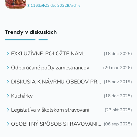
1163x
23 dec 2022
Archív
Trendy v diskusiách
EXKLUZÍVNE: POLOŽTE NÁM
(18 dec 2025)
OTÁZKU
Odporúčané počty zamestnancov
(20 mar 2026)
DISKUSIA K NÁVRHU OBEDOV PRE
(15 nov 2019)
DETI ZDARMA
Kuchárky
(18 dec 2025)
Legislatíva v školskom stravovaní
(23 okt 2025)
OSOBITNÝ SPÔSOB STRAVOVANIA
(06 sep 2025)
DETÍ A ŽIAKOV V ŠKOLSKOM