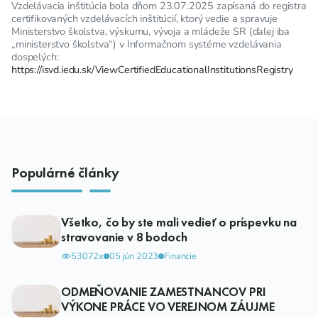
Vzdelávacia inštitúcia bola dňom 23.07.2025 zapísaná do registra
certifikovaných vzdelávacích inštitúcií, ktorý vedie a spravuje
Ministerstvo školstva, výskumu, vývoja a mládeže SR (ďalej iba
„ministerstvo školstva“) v Informačnom systéme vzdelávania
dospelých:
https://isvd.iedu.sk/ViewCertifiedEducationalInstitutionsRegistry
Populárné články
Všetko, čo by ste mali vedieť o príspevku na
stravovanie v 8 bodoch
53072x
05 jún 2023
Financie
ODMEŇOVANIE ZAMESTNANCOV PRI
VÝKONE PRÁCE VO VEREJNOM ZÁUJME