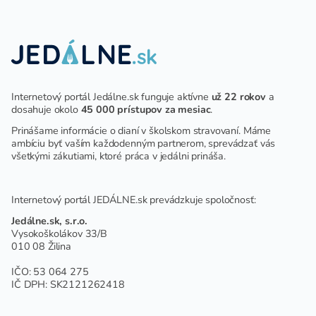
ZARIADENÍ
Internetový portál Jedálne.sk funguje aktívne
už 22 rokov
a
dosahuje okolo
45 000 prístupov za mesiac
.
Prinášame informácie o dianí v školskom stravovaní. Máme
ambíciu byť vaším každodenným partnerom, sprevádzať vás
všetkými zákutiami, ktoré práca v jedálni prináša.
Internetový portál JEDÁLNE.sk prevádzkuje spoločnosť:
Jedálne.sk, s.r.o.
Vysokoškolákov 33/B
010 08 Žilina
IČO: 53 064 275
IČ DPH: SK2121262418