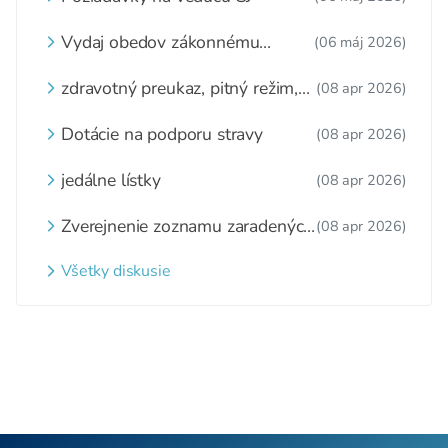
Vydaj obedov zákonnému
(06 máj 2026)
zástupcovi
zdravotný preukaz, pitný režim,
(08 apr 2026)
zážitkové varenie
Dotácie na podporu stravy
(08 apr 2026)
jedálne lístky
(08 apr 2026)
Zverejnenie zoznamu zaradených
(08 apr 2026)
detí a nezaradených detí na
webovom sídle
Všetky diskusie