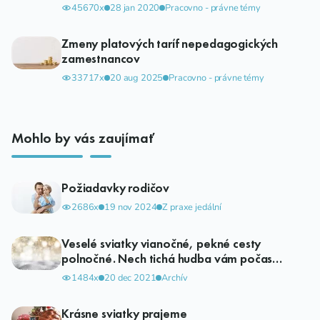
45670x
28 jan 2020
Pracovno - právne témy
Zmeny platových taríf nepedagogických
zamestnancov
33717x
20 aug 2025
Pracovno - právne témy
Mohlo by vás zaujímať
Požiadavky rodičov
2686x
19 nov 2024
Z praxe jedální
Veselé sviatky vianočné, pekné cesty
polnočné. Nech tichá hudba vám počas
sviatkov znie, nech ten rok nastávajúci vám
1484x
20 dec 2021
Archív
pokoj, zdravie, šťastie a lásku prinesie!
Krásne sviatky prajeme