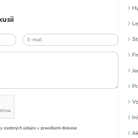
Hy
usii
Le
St
Fi
Je
Pr
Vz
In
y osobných údajov
a
pravidlami diskusie
.
Ak