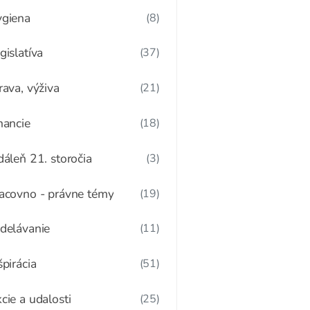
giena
(8)
gislatíva
(37)
rava, výživa
(21)
nancie
(18)
dáleň 21. storočia
(3)
acovno - právne témy
(19)
delávanie
(11)
špirácia
(51)
cie a udalosti
(25)