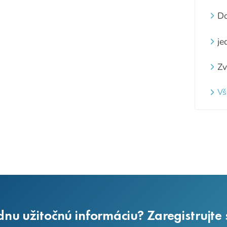
pi
zá
Do
st
je
Zv
z
za
Vš
ne
na
dnu užitočnú informáciu? Zaregistrujte