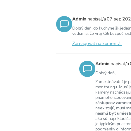
Admin
napísal/a
07 sep 20
Dobrý deň, do kuchyne šk.jeda
vedomia, že vraj kôli bezpečnos
Zareagovať na komentár
Admin
napísal/a
Dobrý deň,
Zamestnávateľ je 
monitoringu. Musí j
kamery nachádzajú 
priameho sledovani
zástupcov zamest
neexistujú, musí m
nesmú byť umiest
ako sú napríklad ša
je typickým priesto
podmienky o inform