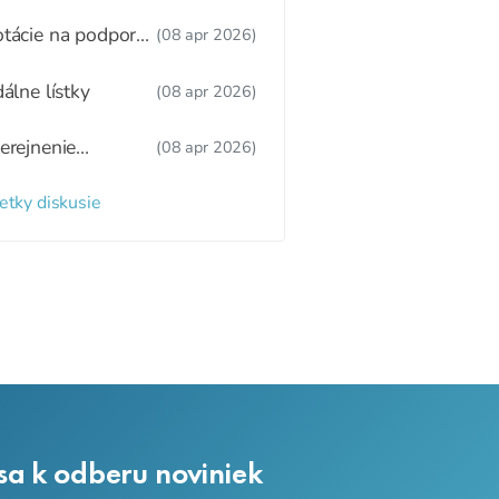
tný režim,
žitkové varenie
tácie na podporu
(08 apr 2026)
ravy
dálne lístky
(08 apr 2026)
erejnenie
(08 apr 2026)
oznamu
radených detí a
etky diskusie
zaradených detí
 webovom sídle
 sa k odberu noviniek