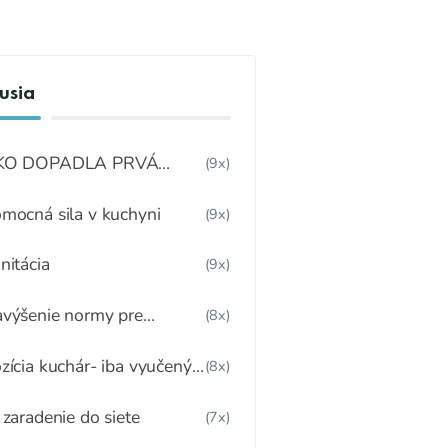
usia
KO DOPADLA PRVÁ
(9x)
DBORNÁ KONFERENCIA
OBEDY ZADARMO“?
mocná sila v kuchyni
(9x)
nitácia
(9x)
výšenie normy pre
(8x)
spelých stravníkov
zícia kuchár- iba vyučený
(8x)
odbore?
 zaradenie do siete
(7x)