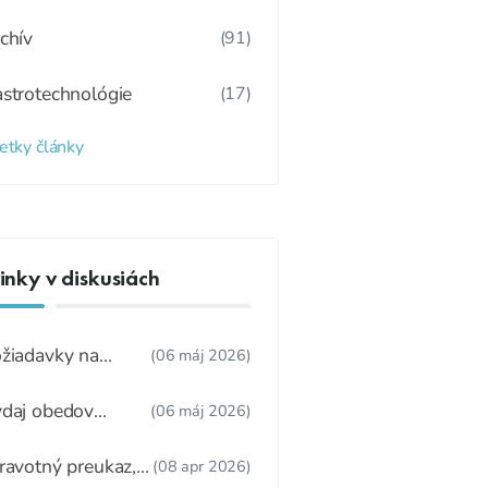
chív
(91)
strotechnológie
(17)
etky články
nky v diskusiách
žiadavky na
(06 máj 2026)
dúcu ŠJ
daj obedov
(06 máj 2026)
ákonnému
stupcovi
ravotný preukaz,
(08 apr 2026)