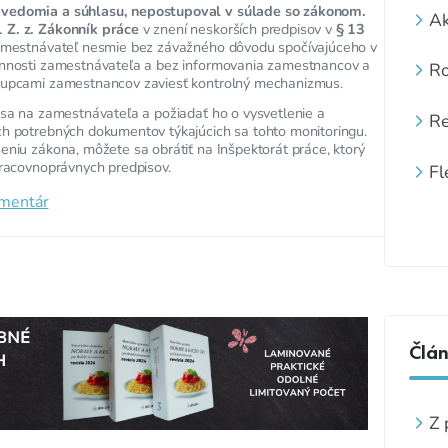
vedomia a súhlasu, nepostupoval v súlade so zákonom.
Ak
 Z. z. Zákonník práce
v znení neskorších predpisov v
§ 13
za
amestnávateľ nesmie bez závažného dôvodu spočívajúceho v
innosti zamestnávateľa a bez informovania zamestnancov a
Ro
tupcami zamestnancov zaviesť kontrolný mechanizmus.
 sa na zamestnávateľa a požiadať ho o vysvetlenie a
Re
ch potrebných dokumentov týkajúcich sa tohto monitoringu.
eniu zákona, môžete sa obrátiť na Inšpektorát práce, ktorý
pracovnoprávnych predpisov.
Fl
omentár
Člá
Z 