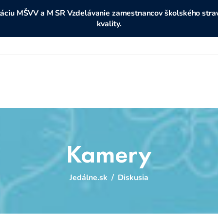
ditáciu MŠVV a M SR Vzdelávanie zamestnancov školského stravo
kvality.
Kamery
Jedálne.sk
/
Diskusia