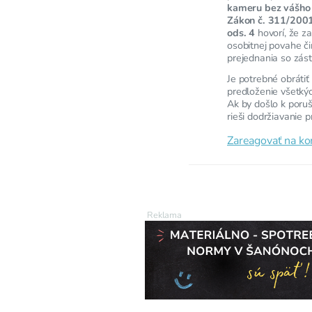
kameru bez vášho 
Zákon č. 311/2001
ods. 4
hovorí, že z
osobitnej povahe č
prejednania so zás
Je potrebné obrátiť
predloženie všetký
Ak by došlo k poruš
rieši dodržiavanie 
Zareagovať na k