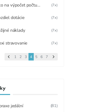
o na výpočet počtu
(7x)
mestnancov jedálne
zdiel dotácie
(7x)
žijné náklady
(7x)
exi stravovanie
(7x)
1
2
3
4
5
6
7
nky
praxe jedální
(81)