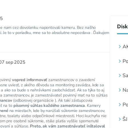
25
Disk
lne nam cez dovolenku napontovali kameru. Bez našho
ti. Je to v poriadku, mne sa to absolutne nepozdava . Ďakujem
A
O
„
Po
07 sep 2025
Sa
povinný
vopred informovať
zamestnancov o zavedení
asne uviesť, z akého dôvodu sa monitoring zavádza, kde sa
Na
a ako sa bude s nahrávkami zaobchádzať. Ak sa týka to aj
a zamestnancov, je zamestnávateľ povinný mať na to súhlas
do
nancov
(odborovej organizácie ). Ak takí zástupcovia
Po
ať na to
písomný súhlas každého zamestnanca
. Kamery
v 
nené
na miestach, kde by narúšali súkromie zamestnancov,
tne, toalety alebo odpočinkové miestnosti. Hoci kuchyňa nie
ŠJ
rom pre osobné súkromie, stále platia vyššie spomenuté
ovaní a súhlase.
Preto, ak vám zamestnávateľ inštaloval