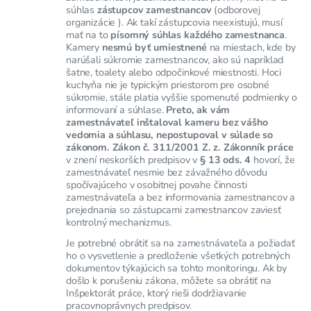
súhlas
zástupcov zamestnancov
(odborovej
organizácie ). Ak takí zástupcovia neexistujú, musí
mať na to
písomný súhlas každého zamestnanca
.
Kamery
nesmú byť umiestnené
na miestach, kde by
narúšali súkromie zamestnancov, ako sú napríklad
šatne, toalety alebo odpočinkové miestnosti. Hoci
kuchyňa nie je typickým priestorom pre osobné
súkromie, stále platia vyššie spomenuté podmienky o
informovaní a súhlase.
Preto, ak vám
zamestnávateľ inštaloval kameru bez vášho
vedomia a súhlasu, nepostupoval v súlade so
zákonom. Zákon č. 311/2001 Z. z. Zákonník práce
v znení neskorších predpisov v
§ 13 ods. 4
hovorí, že
zamestnávateľ nesmie bez závažného dôvodu
spočívajúceho v osobitnej povahe činnosti
zamestnávateľa a bez informovania zamestnancov a
prejednania so zástupcami zamestnancov zaviesť
kontrolný mechanizmus.
Je potrebné obrátiť sa na zamestnávateľa a požiadať
ho o vysvetlenie a predloženie všetkých potrebných
dokumentov týkajúcich sa tohto monitoringu. Ak by
došlo k porušeniu zákona, môžete sa obrátiť na
Inšpektorát práce, ktorý rieši dodržiavanie
pracovnoprávnych predpisov.