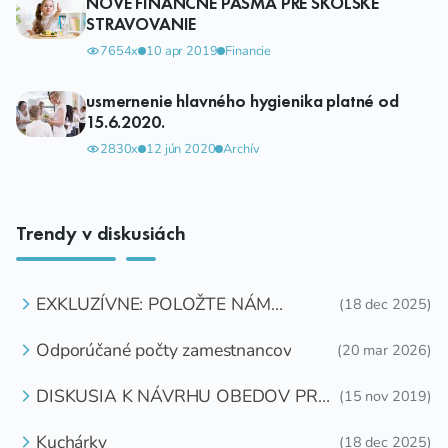
NOVÉ FINANČNÉ PÁSMA PRE ŠKOLSKÉ
STRAVOVANIE
7654x
10 apr 2019
Financie
usmernenie hlavného hygienika platné od
15.6.2020.
2830x
12 jún 2020
Archív
Trendy v diskusiách
EXKLUZÍVNE: POLOŽTE NÁM
(18 dec 2025)
OTÁZKU
Odporúčané počty zamestnancov
(20 mar 2026)
DISKUSIA K NÁVRHU OBEDOV PRE
(15 nov 2019)
DETI ZDARMA
Kuchárky
(18 dec 2025)