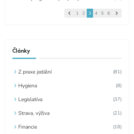
1.januára 2022
1
2
3
4
5
6
Články
Z praxe jedální
(81)
Hygiena
(8)
Legislatíva
(37)
Strava, výživa
(21)
Financie
(18)