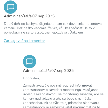
Admin
napísal/a
07 sep 2025
Dobrý deň, do kuchyne šk.jedalne nam cez dovolenku napontovali
kameru. Bez našho vedomia, že vraj kôli bezpečnosti. Je to v
poriadku, mne sa to absolutne nepozdava . Ďakujem
Zareagovať na komentár
Admin
napísal/a
07 sep 2025
Dobrý deň,
Zamestnávateľ je povinný
vopred informovať
zamestnancov o zavedení monitoringu. Musí jasne
uviesť, z akého dôvodu sa monitoring zavádza, kde sa
kamery nachádzajú a ako sa bude s nahrávkami
zaobchádzať. Ak sa týka to aj priameho sledovania
zamestnancov, je zamestnávateľ povinný mať na to