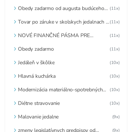
Obedy zadarmo od augusta budúceho
(11x)
roka skončia
Tovar po záruke v skolskych jedalnach v
(11x)
dôsledku mimoriadnych opatreni
súvisiacich s Covid-19,??Čo s ním??
NOVÉ FINANČNÉ PÁSMA PRE
(11x)
Školské zariadenia náhle zatvorené a
ŠKOLSKÉ STRAVOVANIE
tovar nespotrebovaný,čo s ním??
Obedy zadarmo
(11x)
Jedáleň v škôlke
(10x)
Hlavná kuchárka
(10x)
Modernizácia materiálno-spotrebných
(10x)
noriem v zdravom štýle.
Diétne stravovanie
(10x)
Malovanie jedalne
(9x)
zmeny legislatívnych predpisov od
(9x)