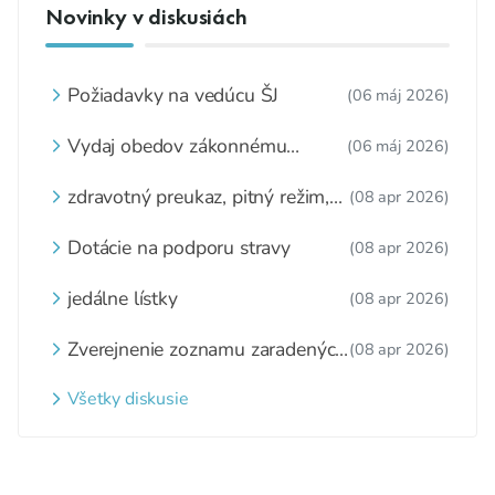
Novinky v diskusiách
Požiadavky na vedúcu ŠJ
(06 máj 2026)
Vydaj obedov zákonnému
(06 máj 2026)
zástupcovi
zdravotný preukaz, pitný režim,
(08 apr 2026)
zážitkové varenie
Dotácie na podporu stravy
(08 apr 2026)
jedálne lístky
(08 apr 2026)
Zverejnenie zoznamu zaradených
(08 apr 2026)
detí a nezaradených detí na
webovom sídle
Všetky diskusie