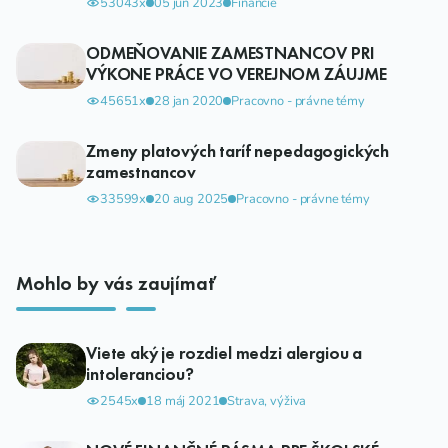
53043x
05 jún 2023
Financie
ODMEŇOVANIE ZAMESTNANCOV PRI
VÝKONE PRÁCE VO VEREJNOM ZÁUJME
45651x
28 jan 2020
Pracovno - právne témy
Zmeny platových taríf nepedagogických
zamestnancov
33599x
20 aug 2025
Pracovno - právne témy
Mohlo by vás zaujímať
Viete aký je rozdiel medzi alergiou a
intoleranciou?
2545x
18 máj 2021
Strava, výživa