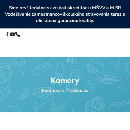
Sme prví! Jedalne.sk získali akreditáciu MŠVV a M SR
Vzdelávanie zamestnancov školského stravovania teraz s
oficiálnou garanciou kvality.
Kamery
Jedálne.sk
/
Diskusia