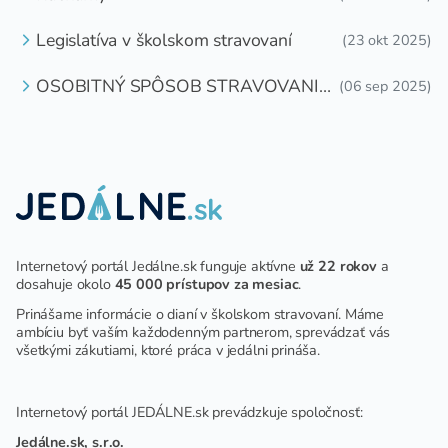
Legislatíva v školskom stravovaní
(23 okt 2025)
OSOBITNÝ SPÔSOB STRAVOVANIA
(06 sep 2025)
DETÍ A ŽIAKOV V ŠKOLSKOM
ZARIADENÍ
Internetový portál Jedálne.sk funguje aktívne
už 22 rokov
a
dosahuje okolo
45 000 prístupov za mesiac
.
Prinášame informácie o dianí v školskom stravovaní. Máme
ambíciu byť vaším každodenným partnerom, sprevádzať vás
všetkými zákutiami, ktoré práca v jedálni prináša.
Internetový portál JEDÁLNE.sk prevádzkuje spoločnosť:
Jedálne.sk, s.r.o.