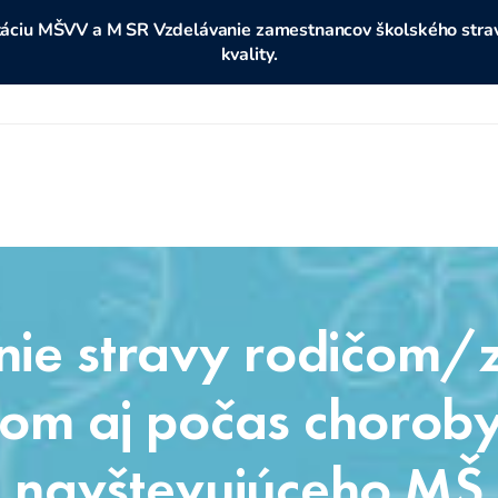
ditáciu MŠVV a M SR Vzdelávanie zamestnancov školského stravo
kvality.
ie stravy rodičom
om aj počas choroby
navštevujúceho MŠ