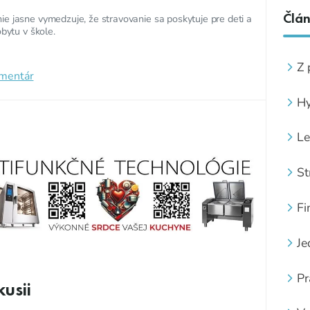
Člá
e jasne vymedzuje, že stravovanie sa poskytuje pre deti a
obytu v škole.
Z 
omentár
Hy
Le
St
Fi
Je
Pr
usii