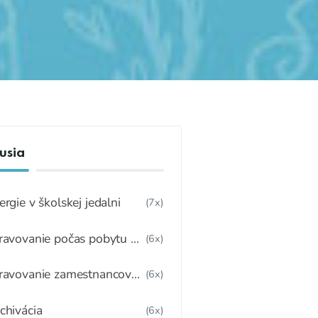
usia
ergie v školskej jedalni
(7x)
ravovanie počas pobytu na
(6x)
olskom internáte
ravovanie zamestnancov
(6x)
chyne
chivácia
(6x)