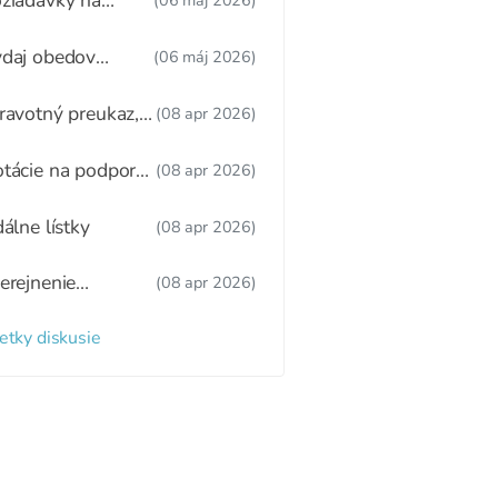
žiadavky na
(06 máj 2026)
dúcu ŠJ
daj obedov
(06 máj 2026)
ákonnému
stupcovi
ravotný preukaz,
(08 apr 2026)
tný režim,
žitkové varenie
tácie na podporu
(08 apr 2026)
ravy
dálne lístky
(08 apr 2026)
erejnenie
(08 apr 2026)
oznamu
radených detí a
etky diskusie
zaradených detí
 webovom sídle