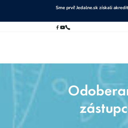
Sme prví! Jedalne.sk získali akre
Odoberan
zástupc