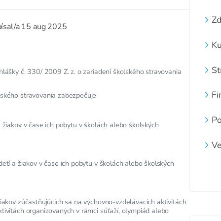
Zd
ísal/a
15 aug 2025
šk
ta
Ku
zd
St
hlášky č. 330/ 2009 Z. z. o zariadení školského stravovania
šk
Fi
lského stravovania zabezpečuje
Po
a žiakov v čase ich pobytu v školách alebo školských
Ve
detí a žiakov v čase ich pobytu v školách alebo školských
žiakov zúčastňujúcich sa na výchovno-vzdelávacích aktivitách
tivitách organizovaných v rámci súťaží, olympiád alebo