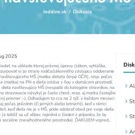
Jedálne.sk
/
Diskusia
ug 2025
Disk
adať, na základe ktorej právnej úpravy (zákon, vyhláška,
ť/uzurpovať si zo strany rodiča/zákonného zástupcu odoberanie
a navštevujúceho MŠ (matka dieťaťa čerpá OČR), resp. počas
ca (matka) na PN a dieťa ostáva s ňou v domácom prostredí.
Al
 dieťa navštevujúce MŠ (nespadá do kategórie stravníkov, na
na stravovacie návyky) je často choré, resp. aj matka častejšie
žný priemer :-). Odhadujem to cca na 2 týž. v každom mesiaci
St
j počas prázdnin (či jarných alebo letných)), keď v rámci
šk
eň, keď dieťa nie je v MŠ, príde odobrať obed pre svoje dieťa.
(a tobôž sa už vôbec nejedná o žiaden z prípadov, že by
St
so sociálne znevýhodneného prostredia). ĎAKUJEM vopred...
ku
Ar