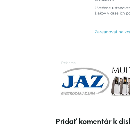
Uvedené ustanoveni
žiakov v čase ich p
Zareagovať na k
Pridať komentár k disk