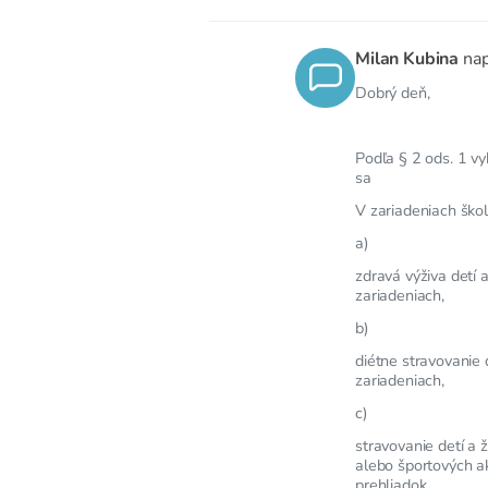
Milan Kubina
nap
Dobrý deň,
Podľa § 2 ods. 1 vy
sa
V zariadeniach ško
a)
zdravá výživa detí 
zariadeniach,
b)
diétne stravovanie 
zariadeniach,
c)
stravovanie detí a 
alebo športových ak
prehliadok.