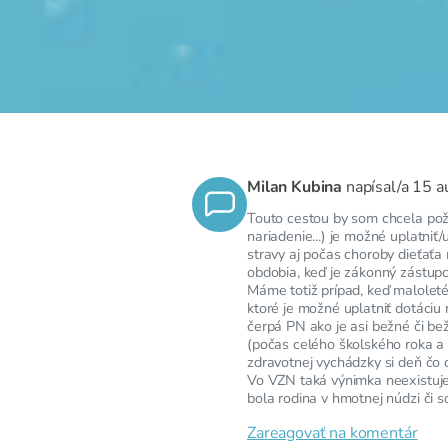
Milan Kubina
napísal/a
15 a
Touto cestou by som chcela poži
nariadenie...) je možné uplatni
stravy aj počas choroby dieťať
obdobia, keď je zákonný zástup
Máme totiž prípad, keď maloleté
ktoré je možné uplatniť dotáciu 
čerpá PN ako je asi bežné či be
(počas celého školského roka a a
zdravotnej vychádzky si deň čo d
Vo VZN taká výnimka neexistuje 
bola rodina v hmotnej núdzi či 
Zareagovať na komentár