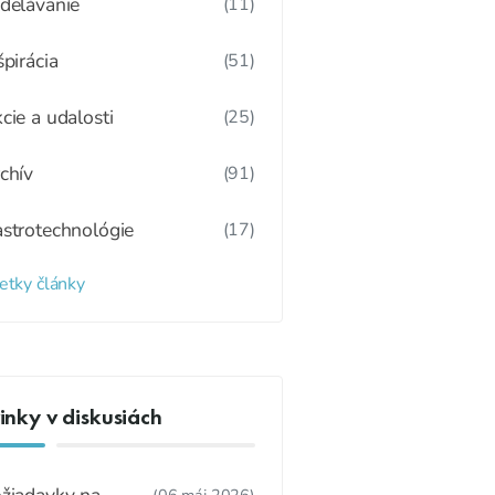
delávanie
(11)
špirácia
(51)
cie a udalosti
(25)
chív
(91)
strotechnológie
(17)
etky články
nky v diskusiách