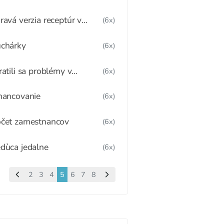
ravá verzia receptúr v
(6x)
olskom stravovaní pod
ktovkou občianskeho
chárky
(6x)
ruženia
ratili sa problémy v
(6x)
olskom stravovaní?
nancovanie
(6x)
čet zamestnancov
(6x)
dùca jedalne
(6x)
2
3
4
5
6
7
8