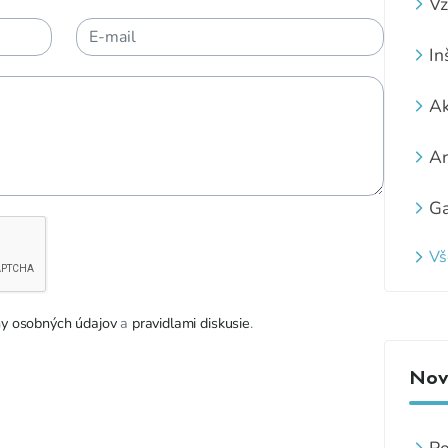
Vz
In
Ak
Ar
Ga
Vš
y osobných údajov
a
pravidlami diskusie
.
Novi