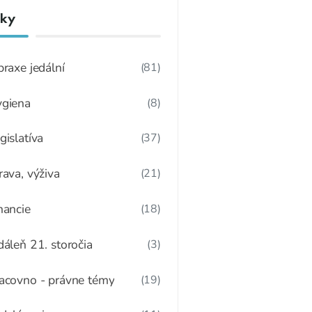
nky
praxe jedální
(81)
giena
(8)
gislatíva
(37)
rava, výživa
(21)
nancie
(18)
dáleň 21. storočia
(3)
acovno - právne témy
(19)