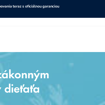
vania teraz s oficiálnou garanciou
/zákonným
 dieťaťa