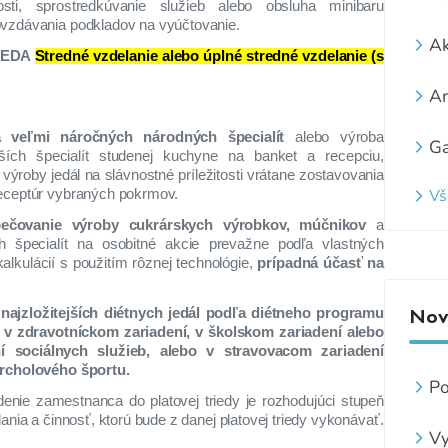
sti, sprostredkúvanie služieb alebo obsluha minibaru
ovzdávania podkladov na vyúčtovanie.
Ak
IEDA
Stredné vzdelanie alebo úplné stredné vzdelanie (s
Ar
 veľmi náročných národných špecialít
alebo výroba
Ga
jších špecialít studenej kuchyne na banket a recepciu,
 výroby jedál na slávnostné príležitosti vrátane zostavovania
Vš
receptúr vybraných pokrmov.
ečovanie výroby cukrárskych výrobkov, múčnikov
a
h špecialít na osobitné akcie prevažne podľa vlastných
kalkulácií s použitím rôznej technológie,
prípadná účasť na
Novi
najzložitejších diétnych jedál podľa diétneho programu
v zdravotníckom zariadení, v školskom zariadení alebo
ní sociálnych služieb, alebo v stravovacom zariadení
vrcholového športu.
Po
denie zamestnanca do platovej triedy je rozhodujúci stupeň
ve
nia a činnosť, ktorú bude z danej platovej triedy vykonávať.
Vy