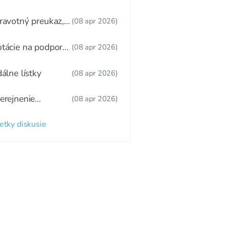
ákonnému
stupcovi
ravotný preukaz,
(08 apr 2026)
tný režim,
žitkové varenie
tácie na podporu
(08 apr 2026)
ravy
dálne lístky
(08 apr 2026)
erejnenie
(08 apr 2026)
oznamu
radených detí a
etky diskusie
zaradených detí
 webovom sídle