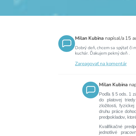
Milan Kubina
napísal/a
15 a
Dobrý deň, chcem sa spýtať či 
kuchár. Ďakujem pekný deň .
Zareagovať na komentár
Milan Kubina
nap
Podľa § 5 ods. 1 
do platovej tried
zložitosti, fyzic
druhu práce dohod
predpokladov, ktor
Kvalifikačné pred
jednotlivé praco