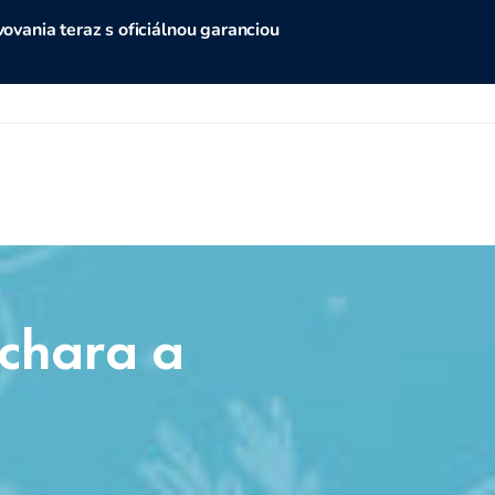
vania teraz s oficiálnou garanciou
uchara a