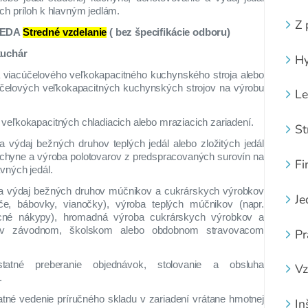
ch príloh k hlavným jedlám.
Z 
IEDA
Stredné vzdelanie
( bez špecifikácie odboru)
kuchár
Hy
 viacúčelového veľkokapacitného kuchynského stroja alebo
účelových veľkokapacitných kuchynských strojov na výrobu
Le
veľkokapacitných chladiacich alebo mraziacich zariadení.
St
 výdaj bežných druhov teplých jedál alebo zložitých jedál
uchyne a výroba polotovarov z predspracovaných surovín na
Fi
avných jedál.
a výdaj bežných druhov múčnikov a cukrárskych výrobkov
Je
áče, bábovky, vianočky), výroba teplých múčnikov (napr.
ocné nákypy), hromadná výroba cukrárskych výrobkov a
v závodnom, školskom alebo obdobnom stravovacom
Pr
atné preberanie objednávok, stolovanie a obsluha
Vz
.
tné vedenie príručného skladu v zariadení vrátane hmotnej
In