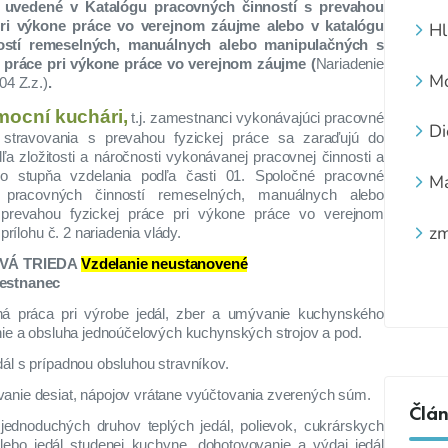
uvedené v Katalógu pracovných činností s prevahou
Hl
ri výkone práce vo verejnom záujme alebo v katalógu
ostí remeselných, manuálnych alebo manipulačných s
 práce pri výkone práce vo verejnom záujme (
Nariadenie
Mo
04 Z.z.)
.
sp
mocní kuchári,
t.j. zamestnanci vykonávajúci pracovné
zd
Di
i stravovania s prevahou fyzickej práce sa zaraďujú do
dľa zložitosti a náročnosti vykonávanej pracovnej činnosti a
ho stupňa vzdelania podľa časti 01. Spoločné pracovné
Ma
u pracovných činností remeselných, manuálnych alebo
prevahou fyzickej práce pri výkone práce vo verejnom
zm
prílohu č. 2 nariadenia vlády.
pr
VÁ TRIEDA
Vzdelanie neustanovené
estnanec
 práca pri výrobe jedál, zber a umývanie kuchynského
enie a obsluha jednoúčelových kuchynských strojov a pod.
dál s prípadnou obsluhou stravníkov.
anie desiat, nápojov vrátane vyúčtovania zverených súm.
Člá
jednoduchých druhov teplých jedál, polievok, cukrárskych
lebo jedál studenej kuchyne, dohotovovanie a výdaj jedál