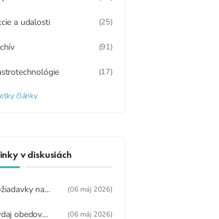
cie a udalosti
(25)
chív
(91)
strotechnológie
(17)
etky články
nky v diskusiách
žiadavky na
(06 máj 2026)
dúcu ŠJ
daj obedov
(06 máj 2026)