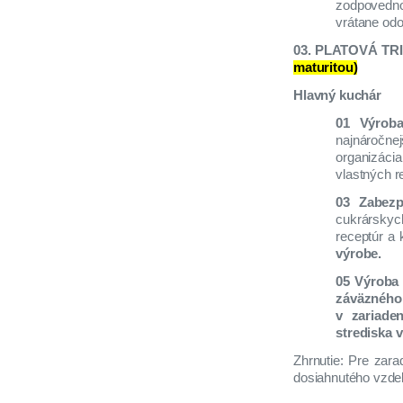
zodpovedno
vrátane od
03. PLATOVÁ TR
maturitou)
Hlavný kuchár
01 Výroba
najnáročne
organizácia
vlastných 
03 Zabezp
cukrárskyc
receptúr a 
výrobe.
05 Výroba 
záväzného 
v zariade
strediska 
Zhrnutie: Pre zara
dosiahnutého vzdela