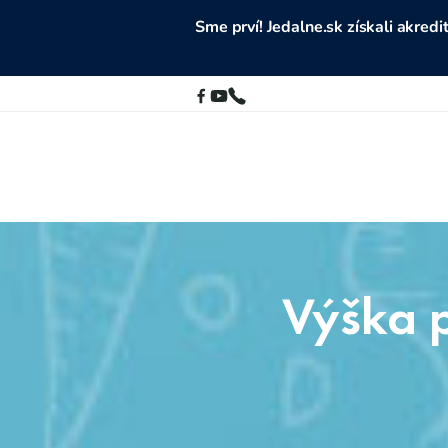
Sme prví! Jedalne.sk získali akre
Výška p