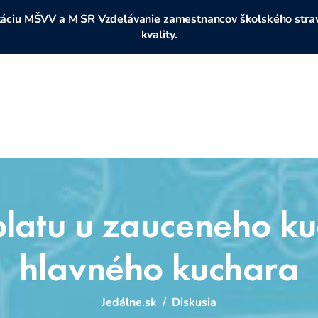
ditáciu MŠVV a M SR Vzdelávanie zamestnancov školského stravo
kvality.
latu u zauceneho k
hlavného kuchara
Jedálne.sk
/
Diskusia