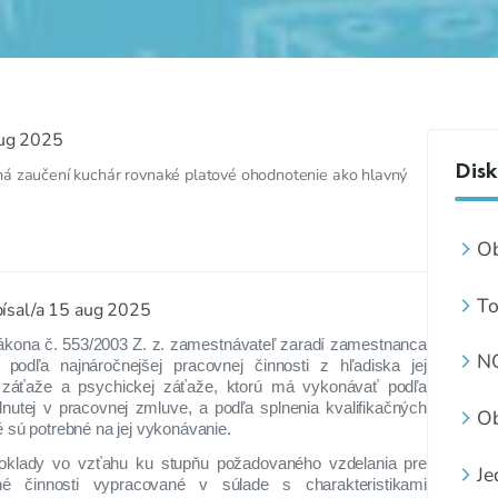
ug 2025
Disk
má zaučení kuchár rovnaké platové ohodnotenie ako hlavný
Ob
bu
To
ísal/a
15 aug 2025
sk
zákona č. 553/2003 Z. z. zamestnávateľ zaradí zamestnanca
dô
N
y podľa najnáročnejšej pracovnej činnosti z hľadiska jej
op
P
kej záťaže a psychickej záťaže, ktorú má vykonávať podľa
Co
S
nutej v pracovnej zmluve, a podľa splnenia kvalifikačných
Ob
Šk
é sú potrebné na jej vykonávanie.
za
poklady vo vzťahu ku stupňu požadovaného vzdelania pre
Je
ne
vné činnosti vypracované v súlade s charakteristikami