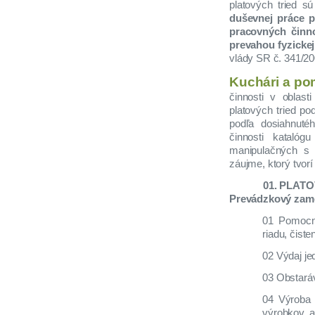
platových tried sú
duševnej práce p
pracovných činn
prevahou fyzickej
vlády SR č. 341/20
Kuchári a po
činnosti v oblast
platových tried po
podľa dosiahnuté
činnosti katalóg
manipulačných s 
záujme, ktorý tvorí 
01.
PLATO
Prevádzkový zam
01 Pomocná
riadu, čist
02 Výdaj je
03 Obstaráv
04 Výroba 
výrobkov a