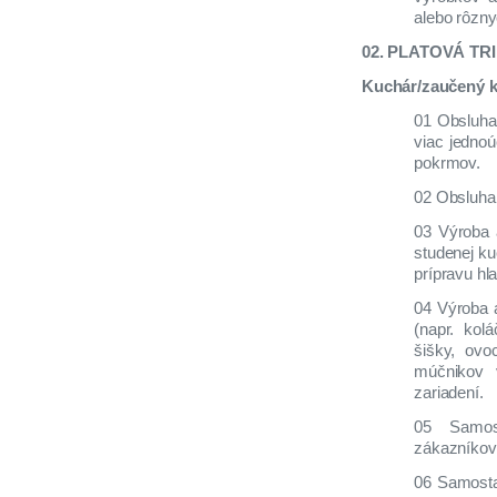
alebo rôzny
02. PLATOVÁ TR
Kuchár/zaučený 
01 Obsluha
viac jedno
pokrmov.
02 Obsluha 
03 Výroba a
studenej k
prípravu hl
04 Výroba 
(napr. kol
šišky, ov
múčnikov 
zariadení.
05 Samost
zákazníkov
06 Samosta