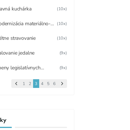
avná kuchárka
(10x)
dernizácia materiálno-
(10x)
otrebných noriem v
ravom štýle.
étne stravovanie
(10x)
lovanie jedalne
(9x)
eny legislatívnych
(9x)
edpisov od 1.januára 2022
1
2
3
4
5
6
nky