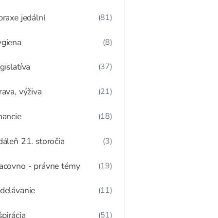
praxe jedální
(81)
giena
(8)
gislatíva
(37)
rava, výživa
(21)
nancie
(18)
dáleň 21. storočia
(3)
acovno - právne témy
(19)
delávanie
(11)
špirácia
(51)