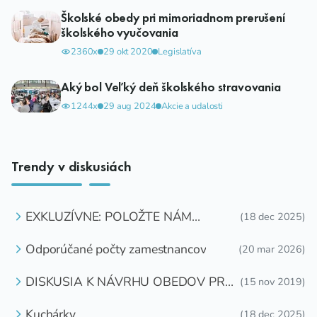
Školské obedy pri mimoriadnom prerušení
školského vyučovania
2360x
29 okt 2020
Legislatíva
Aký bol Veľký deň školského stravovania
1244x
29 aug 2024
Akcie a udalosti
Trendy v diskusiách
EXKLUZÍVNE: POLOŽTE NÁM
(18 dec 2025)
OTÁZKU
Odporúčané počty zamestnancov
(20 mar 2026)
DISKUSIA K NÁVRHU OBEDOV PRE
(15 nov 2019)
DETI ZDARMA
Kuchárky
(18 dec 2025)