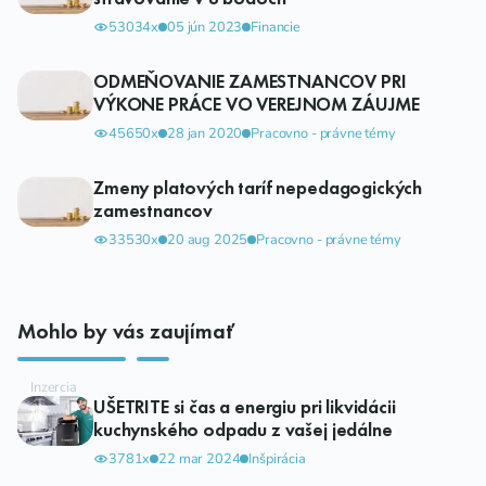
53034x
05 jún 2023
Financie
ODMEŇOVANIE ZAMESTNANCOV PRI
VÝKONE PRÁCE VO VEREJNOM ZÁUJME
45650x
28 jan 2020
Pracovno - právne témy
Zmeny platových taríf nepedagogických
zamestnancov
33530x
20 aug 2025
Pracovno - právne témy
Mohlo by vás zaujímať
UŠETRITE si čas a energiu pri likvidácii
kuchynského odpadu z vašej jedálne
3781x
22 mar 2024
Inšpirácia