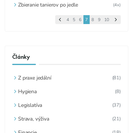
Zbieranie tanierov po jedle
(4x)
4
5
6
7
8
9
10
Články
Z praxe jedální
(81)
Hygiena
(8)
Legislatíva
(37)
Strava, výživa
(21)
Financie
(18)