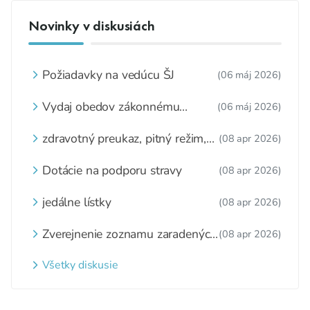
Novinky v diskusiách
Požiadavky na vedúcu ŠJ
(06 máj 2026)
Vydaj obedov zákonnému
(06 máj 2026)
zástupcovi
zdravotný preukaz, pitný režim,
(08 apr 2026)
zážitkové varenie
Dotácie na podporu stravy
(08 apr 2026)
jedálne lístky
(08 apr 2026)
Zverejnenie zoznamu zaradených
(08 apr 2026)
detí a nezaradených detí na
webovom sídle
Všetky diskusie