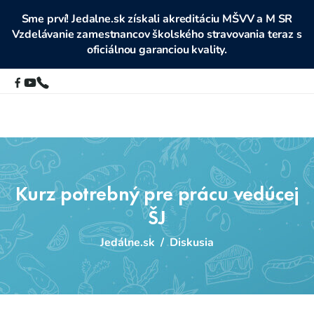
Sme prví! Jedalne.sk získali akreditáciu MŠVV a M SR
Vzdelávanie zamestnancov školského stravovania teraz s
oficiálnou garanciou kvality.
Kurz potrebný pre prácu vedúcej
ŠJ
Jedálne.sk
/
Diskusia