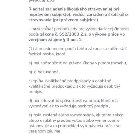
Riaditeľ zariadenia školského stravovania( pri
neprávnom subjekte), vedúci zariadenia školského
stravovania (pri právnom subjekte)
- musí spĺňať predpoklady pre výkon riadiacej činnosti
podľa
zákona č. 552/2003 Z.z. o výkone práce vo
verejnom záujme § 3 ods.1:
(1) Zamestnancom podľa tohto zákona sa môže stať
fyzická osoba, ktorá
a) má spôsobilosť na právne úkony v plnom rozsahu,
b) je bezúhonná,
c) spĺňa kvalifikačné predpoklady a osobitné
kvalifikačné predpoklady, ak to vyžaduje osobitný
predpis
d) má zdravotnú spôsobilosť na prácu, ktorú má
vykonávať, ak to vyžaduje osobitný predpis ,
e) bola zvolená alebo vymenovaná, ak tento zákon
alebo osobitný predpis voľbu alebo vymenovanie
ustanovuje ako predpoklad vykonávania práce vo
verejnom záujme,