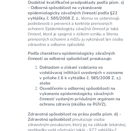
Osobitné kvalifikačné predpoklady podľa písm. c)
- Odborná spôsobilosť na vykonávanie
epidemiologicky závažných činností podľa §22
vyhlášky č. 585/2008 Z. z.
, ktorou sa ustanovujú
podrobnosti o prevencii a kontrole prenosných
ochorení. Epidemiologicky závažná činnosť je taká
činnosť, ktorá je spojená s rizikom vzniku a šírenia
prenosných ochorení a môžu ju vykonávať len osoby
zdravotne a odborne spôsobilé.
Podľa charakteru epidemiologicky závažných
činností sa odborná spôsobilosť preukazuje:
Dokladom o získaní vzdelania vo
vzdelávacej inštitúcii uvedených v zozname
v prílohe č.6 k vyhláške č. 585/2008 Z. z.)
alebo
Osvedčením o odbornej spôsobilosti na
vykonanie epidemiologicky závažných
činností vydaným príslušným orgánom na
ochranu zdravia (skúška na RÚVZ).
Zdravotná spôsobilosť na prácu podľa písm. d) -
Zdravotnú spôsobilosť
preukazuje osoba
zdravotným preukazom, ktorý jej na základe lekárskej
prehliadky vydá ošetrujúci lekár - §22 vyhlášky č.