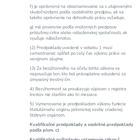
f) je oprávnená na oboznamovanie sa s utajovanými
skutočnosťami podľa osobitného predpisu, ak sa
takéto oprávnenie na dohodnutú prácu vyžaduje,
g) má poverenie podľa vnútorných predpisov
príslušnej cirkvi alebo náboženskej spoločnosti, ak
vyučuje náboženstvo.
(2) Predpoklady uvedené v odseku 1 musí
zamestnanec spĺňať po celý čas výkonu práce vo
verejnom záujme.
(3) Za bezúhonného na účely tohto zákona sa
nepovažuje ten, kto bol právoplatne odsúdený za
úmyselný trestný čin.
4) Bezúhonnosť sa preukazuje výpisom z registra
trestov nie starším ako tri mesiace.
5) Vymenovanie je predpokladom výkonu funkcie
štatutárneho orgánu právnickej osoby zriadenej
štátnym orgánom.
Kvalifikačné predpoklady a osobitné predpoklady
podľa písm. c)
Kvalifikačné požiadavky ustanovuje zákon č.