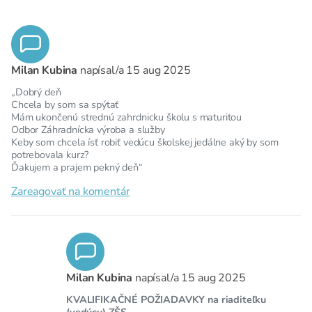
Milan Kubina
napísal/a
15 aug 2025
„Dobrý deň
Chcela by som sa spýtať
Mám ukončenú strednú zahrdnicku školu s maturitou
Odbor Záhradnícka výroba a služby
Keby som chcela ísť robiť vedúcu školskej jedálne aký by som
potrebovala kurz?
Ďakujem a prajem pekný deň“
Zareagovať na komentár
Milan Kubina
napísal/a
15 aug 2025
KVALIFIKAČNÉ POŽIADAVKY na riaditeľku
(vedúcu) ZŠS