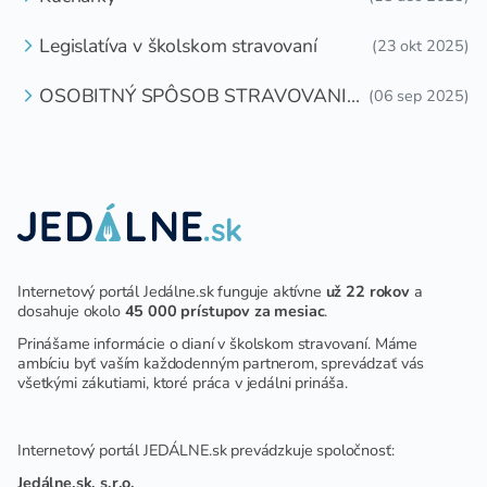
Legislatíva v školskom stravovaní
(23 okt 2025)
OSOBITNÝ SPÔSOB STRAVOVANIA
(06 sep 2025)
DETÍ A ŽIAKOV V ŠKOLSKOM
ZARIADENÍ
Internetový portál Jedálne.sk funguje aktívne
už 22 rokov
a
dosahuje okolo
45 000 prístupov za mesiac
.
Prinášame informácie o dianí v školskom stravovaní. Máme
ambíciu byť vaším každodenným partnerom, sprevádzať vás
všetkými zákutiami, ktoré práca v jedálni prináša.
Internetový portál JEDÁLNE.sk prevádzkuje spoločnosť:
Jedálne.sk, s.r.o.