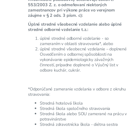
553/2003 Z. z. o odmeňovaní niektorých
zamestnancov pri výkone práce vo verejnom
záujme v § 2 ods. 3 písm. c):
Úplné stredné všeobecné vzdelanie alebo úplné
stredné odborné vzdelanie t.z.:
úplné stredné odborné vzdelanie - so
zameraním v oblasti stravovania*, alebo
úplné stredné všeobecné vzdelanie – doplnené
Osvedčením o odbornej spôsobilosti na
vykonávanie epidemiologicky závažných
činností, prípadne doplnené o Výučný list v
odbore kuchár, cukrár.
*Odporúčané zameranie vzdelania v odbore z okruhu
stravovania:
Stredná hotelová škola
Stredná škola spoločného stravovania
Stredná škola alebo SOU zamerané na prácu v
potravinárstve
Stredná zdravotnícka škola - diétna sestra