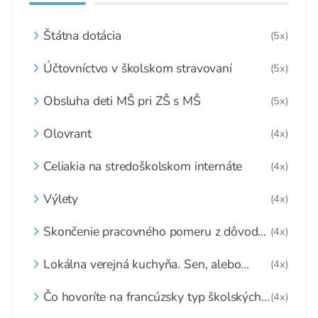
Štátna dotácia
(5x)
Účtovníctvo v školskom stravovaní
(5x)
Obsluha deti MŠ pri ZŠ s MŠ
(5x)
Olovrant
(4x)
Celiakia na stredoškolskom internáte
(4x)
Výlety
(4x)
Skončenie pracovného pomeru z dôvodu
(4x)
dovŕšenia veku 65 rokov
Lokálna verejná kuchyňa. Sen, alebo
(4x)
reálna možnosť?
Čo hovoríte na francúzsky typ školských
(4x)
obedov?