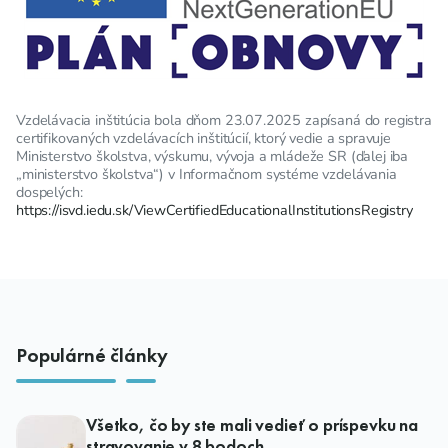
Vzdelávacia inštitúcia bola dňom 23.07.2025 zapísaná do registra
certifikovaných vzdelávacích inštitúcií, ktorý vedie a spravuje
Ministerstvo školstva, výskumu, vývoja a mládeže SR (ďalej iba
„ministerstvo školstva“) v Informačnom systéme vzdelávania
dospelých:
https://isvd.iedu.sk/ViewCertifiedEducationalInstitutionsRegistry
Populárné články
Všetko, čo by ste mali vedieť o príspevku na
stravovanie v 8 bodoch