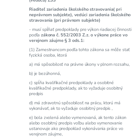
Riaditeľ zariadenia školského stravovania( pri
neprávnom subjekte), vedúci zariadenia školského
stravovania (pri právnom subjekte)
- musí spĺňať predpoklady pre výkon riadiacej činnosti
podľa
zákona č. 552/2003 Z.z. o výkone práce vo
verejnom záujme § 3 ods.1:
(1) Zamestnancom podľa tohto zákona sa môže stať
fyzická osoba, ktorá
a) má spôsobilosť na právne úkony v plnom rozsahu,
b) je bezúhonná,
c) spĺňa kvalifikačné predpoklady a osobitné
kvalifikačné predpoklady, ak to vyžaduje osobitný
predpis
d) má zdravotnú spôsobilosť na prácu, ktorú má
vykonávať, ak to vyžaduje osobitný predpis ,
e) bola zvolená alebo vymenovaná, ak tento zákon
alebo osobitný predpis voľbu alebo vymenovanie
ustanovuje ako predpoklad vykonávania práce vo
verejnom záujme,