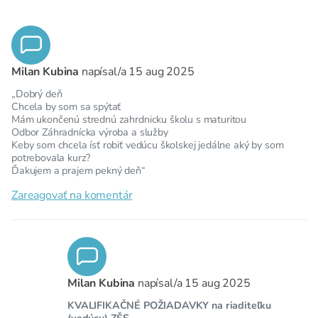
Milan Kubina
napísal/a
15 aug 2025
„Dobrý deň
Chcela by som sa spýtať
Mám ukončenú strednú zahrdnicku školu s maturitou
Odbor Záhradnícka výroba a služby
Keby som chcela ísť robiť vedúcu školskej jedálne aký by som
potrebovala kurz?
Ďakujem a prajem pekný deň“
Zareagovať na komentár
Milan Kubina
napísal/a
15 aug 2025
KVALIFIKAČNÉ POŽIADAVKY na riaditeľku
(vedúcu) ZŠS