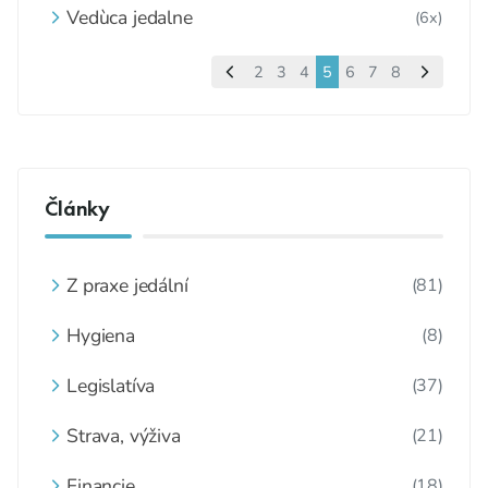
Vedùca jedalne
(6x)
2
3
4
5
6
7
8
Články
Z praxe jedální
(81)
Hygiena
(8)
Legislatíva
(37)
Strava, výživa
(21)
Financie
(18)