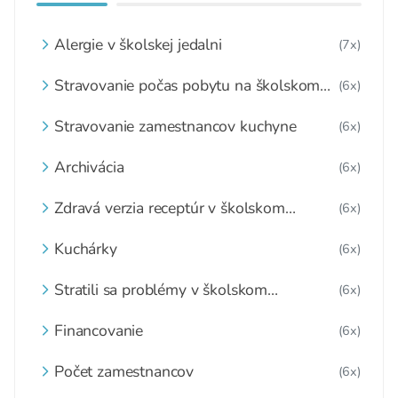
Alergie v školskej jedalni
(7x)
Stravovanie počas pobytu na školskom
(6x)
internáte
Stravovanie zamestnancov kuchyne
(6x)
Archivácia
(6x)
Zdravá verzia receptúr v školskom
(6x)
stravovaní pod taktovkou občianskeho
združenia
Kuchárky
(6x)
Stratili sa problémy v školskom
(6x)
stravovaní?
Financovanie
(6x)
Počet zamestnancov
(6x)