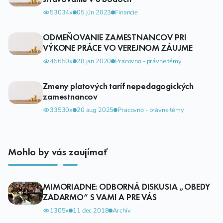
53034x
05 jún 2023
Financie
ODMEŇOVANIE ZAMESTNANCOV PRI
VÝKONE PRÁCE VO VEREJNOM ZÁUJME
45650x
28 jan 2020
Pracovno - právne témy
Zmeny platových taríf nepedagogických
zamestnancov
33530x
20 aug 2025
Pracovno - právne témy
Mohlo by vás zaujímať
MIMORIADNE: ODBORNÁ DISKUSIA „OBEDY
ZADARMO“ S VAMI A PRE VÁS
1305x
11 dec 2018
Archív