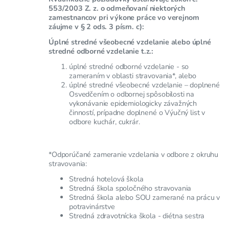
553/2003 Z. z. o odmeňovaní niektorých
zamestnancov pri výkone práce vo verejnom
záujme v § 2 ods. 3 písm. c):
Úplné stredné všeobecné vzdelanie alebo úplné
stredné odborné vzdelanie t.z.:
úplné stredné odborné vzdelanie - so
zameraním v oblasti stravovania*, alebo
úplné stredné všeobecné vzdelanie – doplnené
Osvedčením o odbornej spôsobilosti na
vykonávanie epidemiologicky závažných
činností, prípadne doplnené o Výučný list v
odbore kuchár, cukrár.
*Odporúčané zameranie vzdelania v odbore z okruhu
stravovania:
Stredná hotelová škola
Stredná škola spoločného stravovania
Stredná škola alebo SOU zamerané na prácu v
potravinárstve
Stredná zdravotnícka škola - diétna sestra