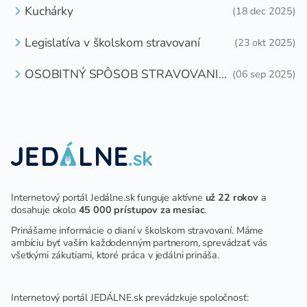
Kuchárky
(18 dec 2025)
Legislatíva v školskom stravovaní
(23 okt 2025)
OSOBITNÝ SPÔSOB STRAVOVANIA
(06 sep 2025)
DETÍ A ŽIAKOV V ŠKOLSKOM
ZARIADENÍ
Internetový portál Jedálne.sk funguje aktívne
už 22 rokov
a
dosahuje okolo
45 000 prístupov za mesiac
.
Prinášame informácie o dianí v školskom stravovaní. Máme
ambíciu byť vaším každodenným partnerom, sprevádzať vás
všetkými zákutiami, ktoré práca v jedálni prináša.
Internetový portál JEDÁLNE.sk prevádzkuje spoločnosť: