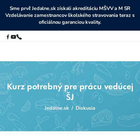
Sme prví! Jedalne.sk získali akreditáciu MŠVV a M SR
Vzdelávanie zamestnancov školského stravovania teraz s
oficiálnou garanciou kvality.
Kurz potrebný pre prácu vedúcej
ŠJ
Jedálne.sk
/
Diskusia