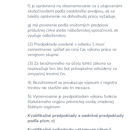
f) je oprávnená na oboznamovanie sa s utajovanými
skutočnosťami podľa osobitného predpisu, ak sa
takéto oprávnenie na dohodnutú prácu vyžaduje,
g) má poverenie podľa vnútorných predpisov
príslušnej cirkvi alebo náboženskej spoločnosti, ak
vyučuje náboženstvo.
(2) Predpoklady uvedené v odseku 1 musí
zamestnanec spĺňať po celý čas výkonu práce vo
verejnom záujme.
(3) Za bezúhonného na účely tohto zákona sa
nepovažuje ten, kto bol právoplatne odsúdený za
úmyselný trestný čin.
4) Bezúhonnosť sa preukazuje výpisom z registra
trestov nie starším ako tri mesiace.
5) Vymenovanie je predpokladom výkonu funkcie
štatutárneho orgánu právnickej osoby zriadenej
štátnym orgánom.
Kvalifikačné predpoklady a osobitné predpoklady
podľa písm. c)
Kvalifikačné požiadavky ustanovuje zákon č.