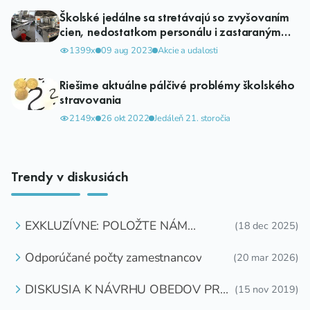
Školské jedálne sa stretávajú so zvyšovaním
cien, nedostatkom personálu i zastaraným
vybavením.
1399x
09 aug 2023
Akcie a udalosti
Riešime aktuálne pálčivé problémy školského
stravovania
2149x
26 okt 2022
Jedáleň 21. storočia
Trendy v diskusiách
EXKLUZÍVNE: POLOŽTE NÁM
(18 dec 2025)
OTÁZKU
Odporúčané počty zamestnancov
(20 mar 2026)
DISKUSIA K NÁVRHU OBEDOV PRE
(15 nov 2019)
DETI ZDARMA