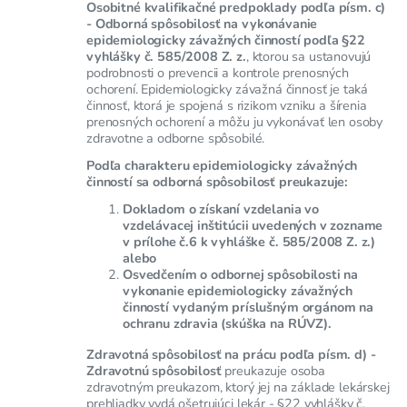
Osobitné kvalifikačné predpoklady podľa písm. c)
- Odborná spôsobilosť na vykonávanie
epidemiologicky závažných činností podľa §22
vyhlášky č. 585/2008 Z. z.
, ktorou sa ustanovujú
podrobnosti o prevencii a kontrole prenosných
ochorení. Epidemiologicky závažná činnosť je taká
činnosť, ktorá je spojená s rizikom vzniku a šírenia
prenosných ochorení a môžu ju vykonávať len osoby
zdravotne a odborne spôsobilé.
Podľa charakteru epidemiologicky závažných
činností sa odborná spôsobilosť preukazuje:
Dokladom o získaní vzdelania vo
vzdelávacej inštitúcii uvedených v zozname
v prílohe č.6 k vyhláške č. 585/2008 Z. z.)
alebo
Osvedčením o odbornej spôsobilosti na
vykonanie epidemiologicky závažných
činností vydaným príslušným orgánom na
ochranu zdravia (skúška na RÚVZ).
Zdravotná spôsobilosť na prácu podľa písm. d) -
Zdravotnú spôsobilosť
preukazuje osoba
zdravotným preukazom, ktorý jej na základe lekárskej
prehliadky vydá ošetrujúci lekár - §22 vyhlášky č.