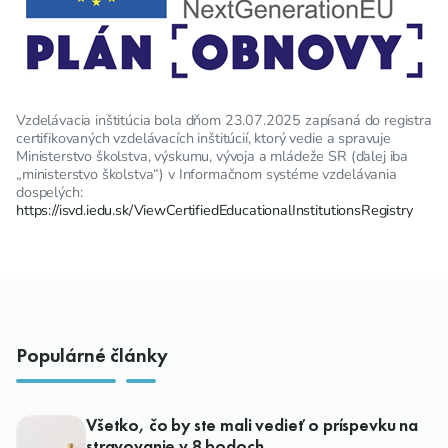
Vzdelávacia inštitúcia bola dňom 23.07.2025 zapísaná do registra
certifikovaných vzdelávacích inštitúcií, ktorý vedie a spravuje
Ministerstvo školstva, výskumu, vývoja a mládeže SR (ďalej iba
„ministerstvo školstva“) v Informačnom systéme vzdelávania
dospelých:
https://isvd.iedu.sk/ViewCertifiedEducationalInstitutionsRegistry
Populárné články
Všetko, čo by ste mali vedieť o príspevku na
stravovanie v 8 bodoch