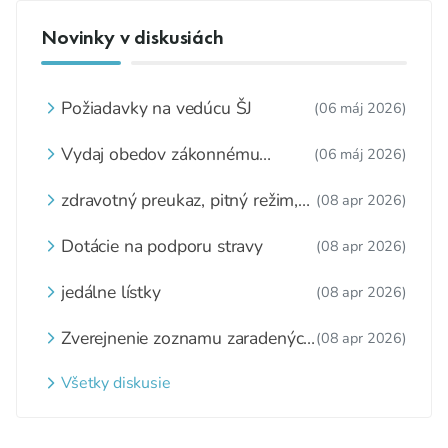
Novinky v diskusiách
Požiadavky na vedúcu ŠJ
(06 máj 2026)
Vydaj obedov zákonnému
(06 máj 2026)
zástupcovi
zdravotný preukaz, pitný režim,
(08 apr 2026)
zážitkové varenie
Dotácie na podporu stravy
(08 apr 2026)
jedálne lístky
(08 apr 2026)
Zverejnenie zoznamu zaradených
(08 apr 2026)
detí a nezaradených detí na
webovom sídle
Všetky diskusie