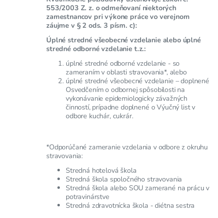
553/2003 Z. z. o odmeňovaní niektorých
zamestnancov pri výkone práce vo verejnom
záujme v § 2 ods. 3 písm. c):
Úplné stredné všeobecné vzdelanie alebo úplné
stredné odborné vzdelanie t.z.:
úplné stredné odborné vzdelanie - so
zameraním v oblasti stravovania*, alebo
úplné stredné všeobecné vzdelanie – doplnené
Osvedčením o odbornej spôsobilosti na
vykonávanie epidemiologicky závažných
činností, prípadne doplnené o Výučný list v
odbore kuchár, cukrár.
*Odporúčané zameranie vzdelania v odbore z okruhu
stravovania:
Stredná hotelová škola
Stredná škola spoločného stravovania
Stredná škola alebo SOU zamerané na prácu v
potravinárstve
Stredná zdravotnícka škola - diétna sestra