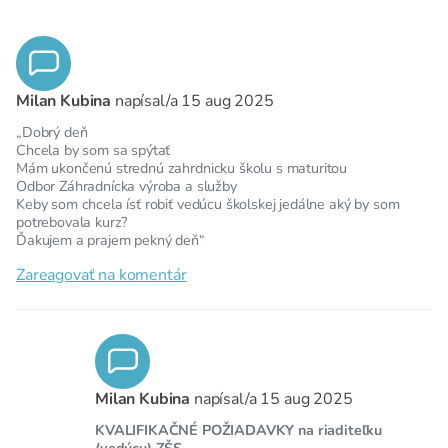
Milan Kubina
napísal/a
15 aug 2025
„Dobrý deň
Chcela by som sa spýtať
Mám ukončenú strednú zahrdnicku školu s maturitou
Odbor Záhradnícka výroba a služby
Keby som chcela ísť robiť vedúcu školskej jedálne aký by som
potrebovala kurz?
Ďakujem a prajem pekný deň“
Zareagovať na komentár
Milan Kubina
napísal/a
15 aug 2025
KVALIFIKAČNÉ POŽIADAVKY na riaditeľku
(vedúcu) ZŠS