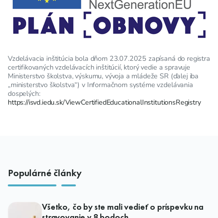
Vzdelávacia inštitúcia bola dňom 23.07.2025 zapísaná do registra
certifikovaných vzdelávacích inštitúcií, ktorý vedie a spravuje
Ministerstvo školstva, výskumu, vývoja a mládeže SR (ďalej iba
„ministerstvo školstva“) v Informačnom systéme vzdelávania
dospelých:
https://isvd.iedu.sk/ViewCertifiedEducationalInstitutionsRegistry
Populárné články
Všetko, čo by ste mali vedieť o príspevku na
stravovanie v 8 bodoch