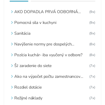
AKO DOPADLA PRVÁ ODBORNÁ
(9x)
KONFERENCIA „OBEDY ZADARMO“?
Pomocná sila v kuchyni
(9x)
Sanitácia
(9x)
Navýšenie normy pre dospelých
(8x)
stravníkov
Pozícia kuchár- iba vyučený v odbore?
(8x)
ŠJ zaradenie do siete
(7x)
Ako na výpočet počtu zamestnancov
(7x)
jedálne
Rozdiel dotácie
(7x)
Režijné náklady
(7x)