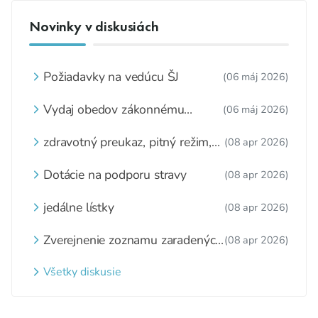
Novinky v diskusiách
Požiadavky na vedúcu ŠJ
(06 máj 2026)
Vydaj obedov zákonnému
(06 máj 2026)
zástupcovi
zdravotný preukaz, pitný režim,
(08 apr 2026)
zážitkové varenie
Dotácie na podporu stravy
(08 apr 2026)
jedálne lístky
(08 apr 2026)
Zverejnenie zoznamu zaradených
(08 apr 2026)
detí a nezaradených detí na
webovom sídle
Všetky diskusie