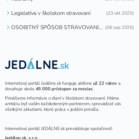
Legislatíva v školskom stravovaní
(23 okt 2025)
OSOBITNÝ SPÔSOB STRAVOVANIA
(06 sep 2025)
DETÍ A ŽIAKOV V ŠKOLSKOM
ZARIADENÍ
Internetový portál Jedálne.sk funguje aktívne
už 22 rokov
a
dosahuje okolo
45 000 prístupov za mesiac
.
Prinášame informácie o dianí v školskom stravovaní. Máme
ambíciu byť vaším každodenným partnerom, sprevádzať vás
všetkými zákutiami, ktoré práca v jedálni prináša.
Internetový portál JEDÁLNE.sk prevádzkuje spoločnosť:
Jedálne.sk, s.r.o.