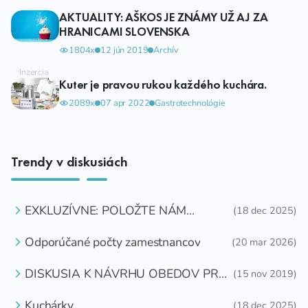
AKTUALITY: AŠKOS JE ZNÁMY UŽ AJ ZA
HRANICAMI SLOVENSKA
1804x
12 jún 2019
Archív
Kuter je pravou rukou každého kuchára.
2089x
07 apr 2022
Gastrotechnológie
Trendy v diskusiách
EXKLUZÍVNE: POLOŽTE NÁM
(18 dec 2025)
OTÁZKU
Odporúčané počty zamestnancov
(20 mar 2026)
DISKUSIA K NÁVRHU OBEDOV PRE
(15 nov 2019)
DETI ZDARMA
Kuchárky
(18 dec 2025)