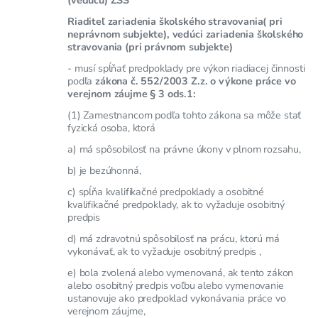
Riaditeľ zariadenia školského stravovania( pri
neprávnom subjekte), vedúci zariadenia školského
stravovania (pri právnom subjekte)
- musí spĺňať predpoklady pre výkon riadiacej činnosti
podľa
zákona č. 552/2003 Z.z. o výkone práce vo
verejnom záujme § 3 ods.1:
(1) Zamestnancom podľa tohto zákona sa môže stať
fyzická osoba, ktorá
a) má spôsobilosť na právne úkony v plnom rozsahu,
b) je bezúhonná,
c) spĺňa kvalifikačné predpoklady a osobitné
kvalifikačné predpoklady, ak to vyžaduje osobitný
predpis
d) má zdravotnú spôsobilosť na prácu, ktorú má
vykonávať, ak to vyžaduje osobitný predpis ,
e) bola zvolená alebo vymenovaná, ak tento zákon
alebo osobitný predpis voľbu alebo vymenovanie
ustanovuje ako predpoklad vykonávania práce vo
verejnom záujme,