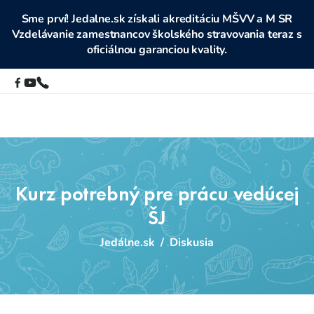
Sme prví! Jedalne.sk získali akreditáciu MŠVV a M SR
Vzdelávanie zamestnancov školského stravovania teraz s
oficiálnou garanciou kvality.
Kurz potrebný pre prácu vedúcej
ŠJ
Jedálne.sk
/
Diskusia