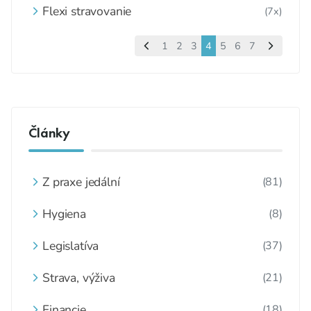
Flexi stravovanie
(7x)
1
2
3
4
5
6
7
Články
Z praxe jedální
(81)
Hygiena
(8)
Legislatíva
(37)
Strava, výživa
(21)
Financie
(18)