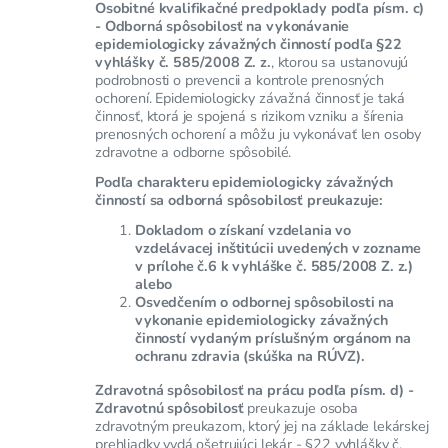
Osobitné kvalifikačné predpoklady podľa písm. c)
- Odborná spôsobilosť na vykonávanie
epidemiologicky závažných činností podľa §22
vyhlášky č. 585/2008 Z. z.
, ktorou sa ustanovujú
podrobnosti o prevencii a kontrole prenosných
ochorení. Epidemiologicky závažná činnosť je taká
činnosť, ktorá je spojená s rizikom vzniku a šírenia
prenosných ochorení a môžu ju vykonávať len osoby
zdravotne a odborne spôsobilé.
Podľa charakteru epidemiologicky závažných
činností sa odborná spôsobilosť preukazuje:
Dokladom o získaní vzdelania vo
vzdelávacej inštitúcii uvedených v zozname
v prílohe č.6 k vyhláške č. 585/2008 Z. z.)
alebo
Osvedčením o odbornej spôsobilosti na
vykonanie epidemiologicky závažných
činností vydaným príslušným orgánom na
ochranu zdravia (skúška na RÚVZ).
Zdravotná spôsobilosť na prácu podľa písm. d) -
Zdravotnú spôsobilosť
preukazuje osoba
zdravotným preukazom, ktorý jej na základe lekárskej
prehliadky vydá ošetrujúci lekár - §22 vyhlášky č.