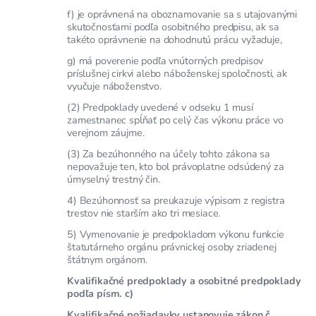
f) je oprávnená na oboznamovanie sa s utajovanými
skutočnosťami podľa osobitného predpisu, ak sa
takéto oprávnenie na dohodnutú prácu vyžaduje,
g) má poverenie podľa vnútorných predpisov
príslušnej cirkvi alebo náboženskej spoločnosti, ak
vyučuje náboženstvo.
(2) Predpoklady uvedené v odseku 1 musí
zamestnanec spĺňať po celý čas výkonu práce vo
verejnom záujme.
(3) Za bezúhonného na účely tohto zákona sa
nepovažuje ten, kto bol právoplatne odsúdený za
úmyselný trestný čin.
4) Bezúhonnosť sa preukazuje výpisom z registra
trestov nie starším ako tri mesiace.
5) Vymenovanie je predpokladom výkonu funkcie
štatutárneho orgánu právnickej osoby zriadenej
štátnym orgánom.
Kvalifikačné predpoklady a osobitné predpoklady
podľa písm. c)
Kvalifikačné požiadavky ustanovuje zákon č.