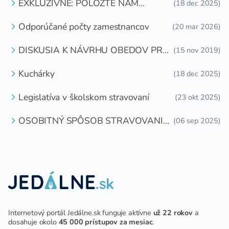
EXKLUZÍVNE: POLOŽTE NÁM
(18 dec 2025)
OTÁZKU
Odporúčané počty zamestnancov
(20 mar 2026)
DISKUSIA K NÁVRHU OBEDOV PRE
(15 nov 2019)
DETI ZDARMA
Kuchárky
(18 dec 2025)
Legislatíva v školskom stravovaní
(23 okt 2025)
OSOBITNÝ SPÔSOB STRAVOVANIA
(06 sep 2025)
DETÍ A ŽIAKOV V ŠKOLSKOM
ZARIADENÍ
Internetový portál Jedálne.sk funguje aktívne
už 22 rokov
a
dosahuje okolo
45 000 prístupov za mesiac
.