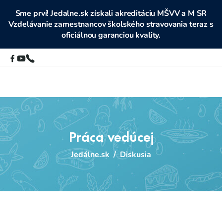
Sme prví! Jedalne.sk získali akreditáciu MŠVV a M SR
Vzdelávanie zamestnancov školského stravovania teraz s
oficiálnou garanciou kvality.
Práca vedúcej
Jedálne.sk
/
Diskusia