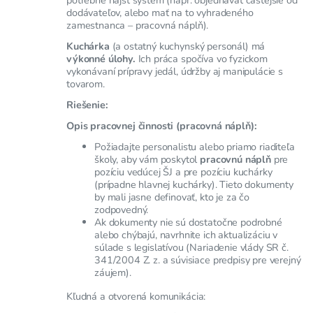
dodávateľov, alebo mať na to vyhradeného
zamestnanca – pracovná náplň).
Kuchárka
(a ostatný kuchynský personál) má
výkonné úlohy.
Ich práca spočíva vo fyzickom
vykonávaní prípravy jedál, údržby aj manipulácie s
tovarom.
Riešenie:
Opis pracovnej činnosti (pracovná náplň):
Požiadajte personalistu alebo priamo riaditeľa
školy, aby vám poskytol
pracovnú náplň
pre
pozíciu vedúcej ŠJ a pre pozíciu kuchárky
(prípadne hlavnej kuchárky). Tieto dokumenty
by mali jasne definovať, kto je za čo
zodpovedný.
Ak dokumenty nie sú dostatočne podrobné
alebo chýbajú, navrhnite ich aktualizáciu v
súlade s legislatívou (Nariadenie vlády SR č.
341/2004 Z. z. a súvisiace predpisy pre verejný
záujem).
Kľudná a otvorená komunikácia: