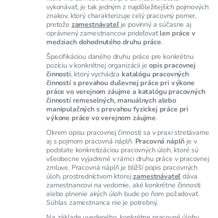
vykonávať, je tak jedným z najdôležitejších pojmových
znakov, ktorý charakterizuje celý pracovný pomer,
pretože
zamestnávateľ
je povinný a súčasne aj
oprávnený zamestnancovi prideľovať
len práce v
medziach dohodnutého druhu práce
.
Špecifikáciou daného druhu práce pre konkrétnu
pozíciu v konkrétnej organizácii je
opis pracovnej
činnosti
, ktorý vychádza
katalógu pracovných
činností s prevahou duševnej práce pri výkone
práce vo verejnom záujme a katalógu pracovných
činností remeselných, manuálnych alebo
manipulačných s prevahou fyzickej práce pri
výkone práce vo verejnom záujme
.
Okrem opisu pracovnej činnosti sa v praxi stretávame
aj s pojmom pracovná náplň.
Pracovná náplň
je v
podstate konkretizáciou pracovných úloh, ktoré sú
všeobecne vyjadrené v rámci druhu práce v pracovnej
zmluve. Pracovná náplň je bližší popis pracovných
úloh, prostredníctvom ktorej
zamestnávateľ
dáva
zamestnancovi na vedomie, aké konkrétne činnosti
alebo plnenie akých úloh bude po ňom požadovať.
Súhlas zamestnanca nie je potrebný.
Na základe uvedeného, konkrétne pracovné úlohy