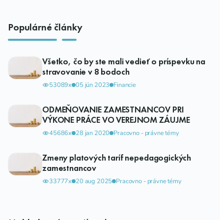
Populárné články
Všetko, čo by ste mali vedieť o príspevku na
stravovanie v 8 bodoch
53089x
05 jún 2023
Financie
ODMEŇOVANIE ZAMESTNANCOV PRI
VÝKONE PRÁCE VO VEREJNOM ZÁUJME
45686x
28 jan 2020
Pracovno - právne témy
Zmeny platových taríf nepedagogických
zamestnancov
33777x
20 aug 2025
Pracovno - právne témy