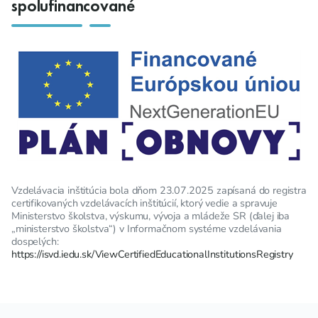
spolufinancované
Vzdelávacia inštitúcia bola dňom 23.07.2025 zapísaná do registra
certifikovaných vzdelávacích inštitúcií, ktorý vedie a spravuje
Ministerstvo školstva, výskumu, vývoja a mládeže SR (ďalej iba
„ministerstvo školstva“) v Informačnom systéme vzdelávania
dospelých:
https://isvd.iedu.sk/ViewCertifiedEducationalInstitutionsRegistry