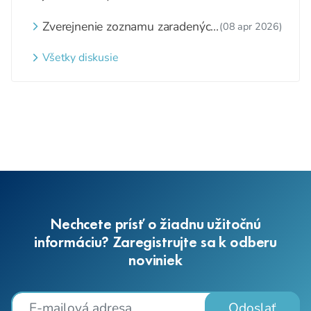
Zverejnenie zoznamu zaradených
(08 apr 2026)
detí a nezaradených detí na
webovom sídle
Všetky diskusie
Nechcete prísť o žiadnu užitočnú
informáciu? Zaregistrujte sa k odberu
noviniek
Odoslať