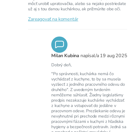
môcť urobiť upratovačka, alebo sa nejako postriedate
už aj s tou danou kuchárkou, ak prižmúrite obe oči.
Zareagovať na komentár
Milan Kubina
napísal/a
19 aug 2025
Dobrý deň,
"Po správnosti, kuchárka nemá čo
vychádzať z kuchyne, to by sa musela
vyzliecť z jedného pracovného odevu do
druhého". Z uvedeným tvrdením
nemôžeme súhlasiť. Žiadny legislatívny
predpis nezakazuje kuchárke vychádzať
z kuchyne a vstupovať do jedálne v
pracovnom odeve. Prezliekanie odevu je
nevyhnutné pri prechode medzi rôznymi
pracovnými fázami v kuchyni z hľadiska
hygieny a bezpečnosti potravín. Jedná sa
o prechod z nečistej prevádzky (