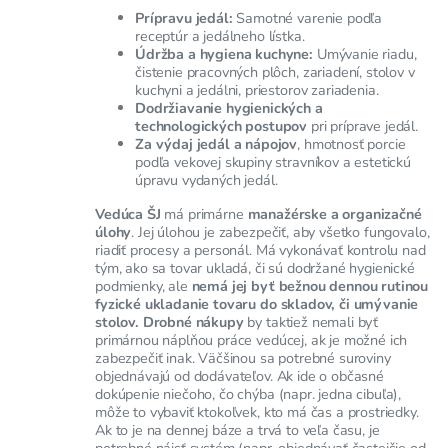
Prípravu jedál:
Samotné varenie podľa
receptúr a jedálneho lístka.
Údržba a hygiena kuchyne:
Umývanie riadu,
čistenie pracovných plôch, zariadení, stolov v
kuchyni a jedálni, priestorov zariadenia.
Dodržiavanie hygienických a
technologických postupov
pri príprave jedál.
Za výdaj jedál a nápojov
, hmotnosť porcie
podľa vekovej skupiny stravníkov a estetickú
úpravu vydaných jedál.
Vedúca ŠJ
má primárne
manažérske a organizačné
úlohy
. Jej úlohou je zabezpečiť, aby všetko fungovalo,
riadiť procesy a personál. Má vykonávať kontrolu nad
tým, ako sa tovar ukladá, či sú dodržané hygienické
podmienky, ale
nemá jej byť bežnou dennou rutinou
fyzické ukladanie tovaru do skladov, či umývanie
stolov. Drobné nákupy
by taktiež nemali byť
primárnou náplňou práce vedúcej, ak je možné ich
zabezpečiť inak. Väčšinou sa potrebné suroviny
objednávajú od dodávateľov. Ak ide o občasné
dokúpenie niečoho, čo chýba (napr. jedna cibuľa),
môže to vybaviť ktokoľvek, kto má čas a prostriedky.
Ak to je na dennej báze a trvá to veľa času, je
potrebné nájsť systém (napr. objednávať častejšie od