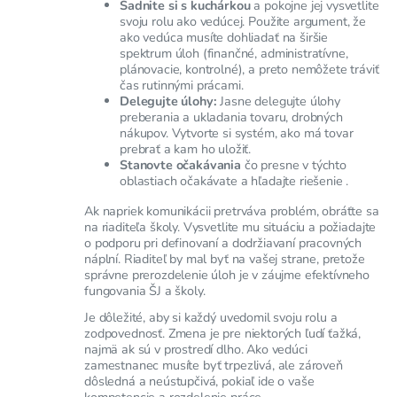
Sadnite si s kuchárkou
a pokojne jej vysvetlite
svoju rolu ako vedúcej. Použite argument, že
ako vedúca musíte dohliadať na širšie
spektrum úloh (finančné, administratívne,
plánovacie, kontrolné), a preto nemôžete tráviť
čas rutinnými prácami.
Delegujte úlohy:
Jasne delegujte úlohy
preberania a ukladania tovaru, drobných
nákupov. Vytvorte si systém, ako má tovar
prebrať a kam ho uložiť.
Stanovte očakávania
čo presne v týchto
oblastiach očakávate a hľadajte riešenie .
Ak napriek komunikácii pretrváva problém, obráťte sa
na riaditeľa školy. Vysvetlite mu situáciu a požiadajte
o podporu pri definovaní a dodržiavaní pracovných
náplní. Riaditeľ by mal byť na vašej strane, pretože
správne prerozdelenie úloh je v záujme efektívneho
fungovania ŠJ a školy.
Je dôležité, aby si každý uvedomil svoju rolu a
zodpovednosť. Zmena je pre niektorých ľudí ťažká,
najmä ak sú v prostredí dlho. Ako vedúci
zamestnanec musíte byť trpezlivá, ale zároveň
dôsledná a neústupčivá, pokiaľ ide o vaše
kompetencie a rozdelenie práce.