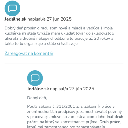
Jedálne.sk
napísal/a
27 jún 2025
Dobrý deň,prosím o radu som nová a mladšia vedúca šj,moja
kuchárka mi stále tvrdí,že mám ukladať tovar do skladov,stoly
utierať,na drobné nákupy chodiť,ona tu pracuje už 20 rokov a
takto to tu organizuje a stále si tvdí svoje
Zareagovať na komentár
Jedálne.sk
napísal/a
27 jún 2025
Dobrý deň,
Podľa zákona č.
311/2001 Z. z.
Zákonník práce v
znení neskorších predpisov je zamestnávateľ povinný
v pracovnej zmluve so zamestnancom dohodnúť
druh
práce
, na ktorý sa zamestnanec prijíma.
Druh práce
,
ktorú má zamestnanec pre zamestnávateľa