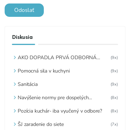
Odoslať
Diskusia
AKO DOPADLA PRVÁ ODBORNÁ
(9x)
KONFERENCIA „OBEDY ZADARMO“?
Pomocná sila v kuchyni
(9x)
Sanitácia
(9x)
Navýšenie normy pre dospelých
(8x)
stravníkov
Pozícia kuchár- iba vyučený v odbore?
(8x)
ŠJ zaradenie do siete
(7x)