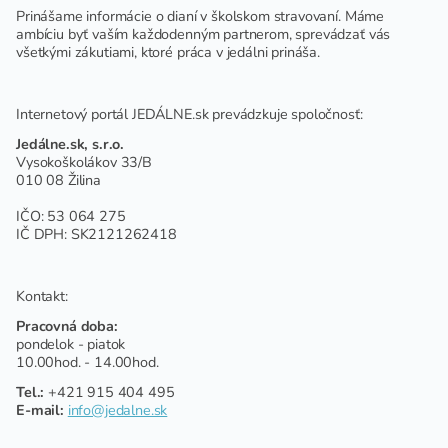
Prinášame informácie o dianí v školskom stravovaní. Máme
ambíciu byť vaším každodenným partnerom, sprevádzať vás
všetkými zákutiami, ktoré práca v jedálni prináša.
Internetový portál JEDÁLNE.sk prevádzkuje spoločnosť:
Jedálne.sk, s.r.o.
Vysokoškolákov 33/B
010 08 Žilina
IČO: 53 064 275
IČ DPH: SK2121262418
Kontakt:
Pracovná doba:
pondelok - piatok
10.00hod. - 14.00hod.
Tel.:
+421 915 404 495
E-mail:
info@jedalne.sk