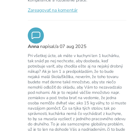
Zareagovať na komentár
Anna
napísal/a
07 aug 2025
Pri všetkej úcte, ak máte v kuchyni len 1 kuchárku,
tak snáď po nej nechcete, aby doobeda, keď
potrebuje variť, aby chodila ešte aj na nejaký drobný
nákup? Ak je len 1 a predpokladám, že to bude
nejaká malá škola/škôlka, neverím, že toho tovaru
budete mať denne také množstvo, aby ste niečo
nemohli odložiť do skladu, aby Vám to nezavadzalo
pod nohami. Ak je to nejaké väčšie množstvo napr.
zemiakov a pod. treba brať na vedomie, že jedna
osoba nemôže dvíhať viac ako 15 kg váhy, to si muste
navzájom pomôcť. Čo sa týka tých stolov, tak po
správnosti, kuchárka nemá čo vychádzať z kuchyne,
to by sa musela vyzliecť z jedného pracovného odevu
do druhého. To je ale samozrejme globálny problém,
už je to len na dohode Vás a nadriadeným, či to bude