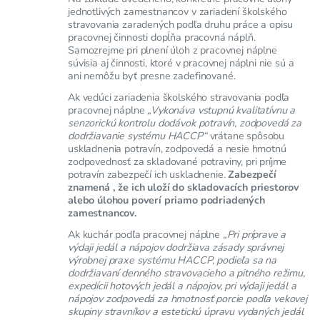
jednotlivých zamestnancov v zariadení školského
stravovania zaradených podľa druhu práce a opisu
pracovnej činnosti dopĺňa pracovná náplň.
Samozrejme pri plnení úloh z pracovnej náplne
súvisia aj činnosti, ktoré v pracovnej náplni nie sú a
ani nemôžu byť presne zadefinované.
Ak vedúci zariadenia školského stravovania podľa
pracovnej náplne
„Vykonáva vstupnú kvalitatívnu a
senzorickú kontrolu dodávok potravín, zodpovedá za
dodržiavanie systému HACCP“
vrátane spôsobu
uskladnenia potravín, zodpovedá a nesie hmotnú
zodpovednosť za skladované potraviny, pri príjme
potravín zabezpečí ich uskladnenie.
Zabezpečí
znamená , že ich uloží do skladovacích priestorov
alebo úlohou poverí priamo podriadených
zamestnancov.
Ak kuchár podľa pracovnej náplne
„Pri príprave a
výdaji jedál a nápojov dodržiava zásady správnej
výrobnej praxe systému HACCP, podieľa sa na
dodržiavaní denného stravovacieho a pitného režimu,
expedícii hotových jedál a nápojov, pri výdaji jedál a
nápojov zodpovedá za hmotnosť porcie podľa vekovej
skupiny stravníkov a estetickú úpravu vydaných jedál