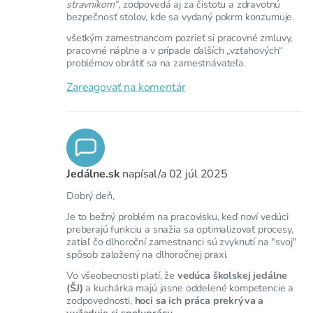
stravníkom“
, zodpovedá aj za čistotu a zdravotnú
bezpečnosť stolov, kde sa vydaný pokrm konzumuje.
všetkým zamestnancom pozrieť si pracovné zmluvy,
pracovné náplne a v prípade ďalších „vzťahových“
problémov obrátiť sa na zamestnávateľa.
Zareagovať na komentár
Jedálne.sk
napísal/a
02 júl 2025
Dobrý deň,
Je to bežný problém na pracovisku, keď noví vedúci
preberajú funkciu a snažia sa optimalizovať procesy,
zatiaľ čo dlhoroční zamestnanci sú zvyknutí na "svoj"
spôsob založený na dlhoročnej praxi.
Vo všeobecnosti platí, že
vedúca školskej jedálne
(ŠJ)
a kuchárka majú jasne oddelené kompetencie a
zodpovednosti,
hoci sa ich práca prekrýva a
vyžaduje si spoluprácu.