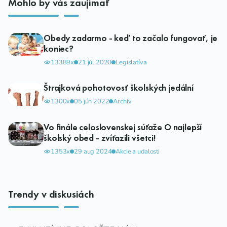
Mohlo by vás zaujímať
Obedy zadarmo - keď to začalo fungovať, je
koniec?
13389x
21 júl 2020
Legislatíva
Štrajková pohotovosť školských jedální
1300x
05 jún 2022
Archív
Vo finále celoslovenskej súťaže O najlepší
školský obed - zvíťazili všetci!
1353x
29 aug 2024
Akcie a udalosti
Trendy v diskusiách