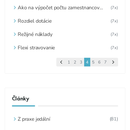
Ako na výpočet počtu zamestnancov
(7x)
jedálne
Rozdiel dotácie
(7x)
Režijné náklady
(7x)
Flexi stravovanie
(7x)
1
2
3
4
5
6
7
Články
Z praxe jedální
(81)