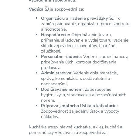
Vedúca ŠJ
je zodpovedná za:
Organizáciu a riadenie prevádzky ŠJ:
To
zahŕňa plánovanie, organizáciu práce, kontrolu
a hodnotenie.
Hospodárenie:
Objednávanie tovaru,
prijímanie, skladovanie a výdaj tovaru, vedenie
skladovej evidencie, inventúry, finančné
záležitosti.
Personálne riadenie:
Vedenie zamestnancov,
prideľovanie úloh, kontrola dodržiavania
predpisov.
Administratíva:
Vedenie dokumentácie,
správy, komunikácia s dodávateľmi a
nadriadenými.
Dodržiavanie noriem:
Zabezpečenie
hygienických, stravovacích a bezpečnostných
noriem.
Príprava jedálneho lístka a kalkulácie:
Zodpovednosť za jedálny lístok a výpočty
nákladov.
Kuchárka (resp. hlavná kuchárka, ak je), kuchári a
pomocné sily v kuchyni sú zodpovední za: