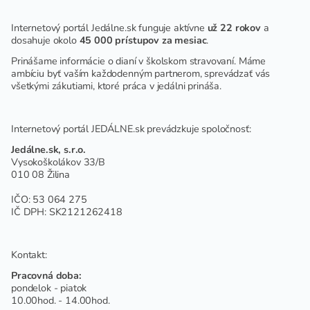
Internetový portál Jedálne.sk funguje aktívne
už 22 rokov
a
dosahuje okolo
45 000 prístupov za mesiac
.
Prinášame informácie o dianí v školskom stravovaní. Máme
ambíciu byť vaším každodenným partnerom, sprevádzať vás
všetkými zákutiami, ktoré práca v jedálni prináša.
Internetový portál JEDÁLNE.sk prevádzkuje spoločnosť:
Jedálne.sk, s.r.o.
Vysokoškolákov 33/B
010 08 Žilina
IČO: 53 064 275
IČ DPH: SK2121262418
Kontakt:
Pracovná doba:
pondelok - piatok
10.00hod. - 14.00hod.