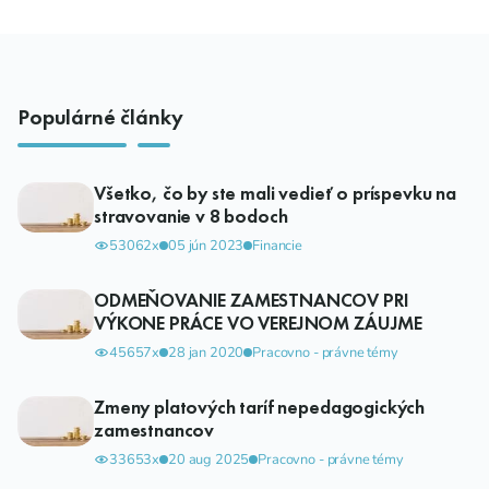
Populárné články
Všetko, čo by ste mali vedieť o príspevku na
stravovanie v 8 bodoch
53062x
05 jún 2023
Financie
ODMEŇOVANIE ZAMESTNANCOV PRI
VÝKONE PRÁCE VO VEREJNOM ZÁUJME
45657x
28 jan 2020
Pracovno - právne témy
Zmeny platových taríf nepedagogických
zamestnancov
33653x
20 aug 2025
Pracovno - právne témy