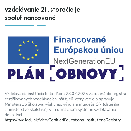
vzdelávanie 21. storočia je
spolufinancované
Vzdelávacia inštitúcia bola dňom 23.07.2025 zapísaná do registra
certifikovaných vzdelávacích inštitúcií, ktorý vedie a spravuje
Ministerstvo školstva, výskumu, vývoja a mládeže SR (ďalej iba
„ministerstvo školstva“) v Informačnom systéme vzdelávania
dospelých:
https://isvd.iedu.sk/ViewCertifiedEducationalInstitutionsRegistry