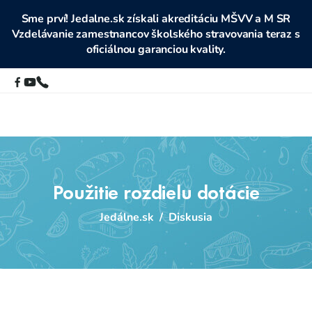
Sme prví! Jedalne.sk získali akreditáciu MŠVV a M SR
Vzdelávanie zamestnancov školského stravovania teraz s
oficiálnou garanciou kvality.
Použitie rozdielu dotácie
Jedálne.sk
/
Diskusia