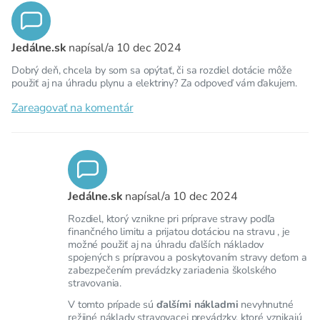
Jedálne.sk
napísal/a
10 dec 2024
Dobrý deň, chcela by som sa opýtať, či sa rozdiel dotácie môže
použiť aj na úhradu plynu a elektriny? Za odpoveď vám ďakujem.
Zareagovať na komentár
Jedálne.sk
napísal/a
10 dec 2024
Rozdiel, ktorý vznikne pri príprave stravy podľa
finančného limitu a prijatou dotáciou na stravu , je
možné použiť aj na úhradu ďalších nákladov
spojených s prípravou a poskytovaním stravy deťom a
zabezpečením prevádzky zariadenia školského
stravovania.
V tomto prípade sú
ďalšími nákladmi
nevyhnutné
režijné náklady stravovacej prevádzky, ktoré vznikajú