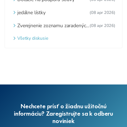
jedálne lístky
(08 apr 2026)
Zverejnenie zoznamu zaradených
(08 apr 2026)
detí a nezaradených detí na
webovom sídle
Všetky diskusie
Nechcete prísť o žiadnu užitočnú
informáciu? Zaregistrujte sa k odberu
noviniek