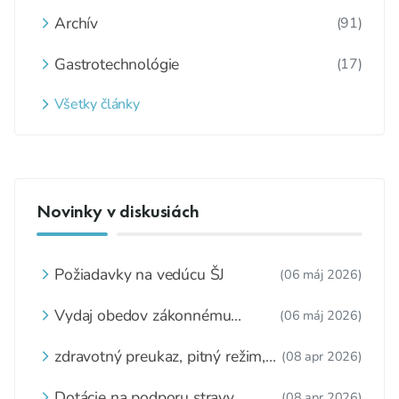
Archív
(91)
Gastrotechnológie
(17)
Všetky články
Novinky v diskusiách
Požiadavky na vedúcu ŠJ
(06 máj 2026)
Vydaj obedov zákonnému
(06 máj 2026)
zástupcovi
zdravotný preukaz, pitný režim,
(08 apr 2026)
zážitkové varenie
Dotácie na podporu stravy
(08 apr 2026)