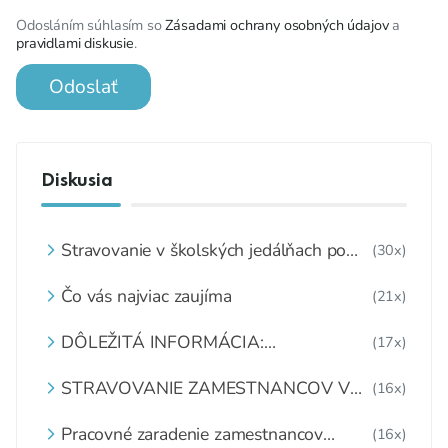
Odosláním súhlasím so
Zásadami ochrany osobných údajov
a
pravidlami diskusie
.
Odoslať
Diskusia
Stravovanie v školských jedálňach po
(30x)
8.2.2021
Čo vás najviac zaujíma
(21x)
DÔLEŽITÁ INFORMÁCIA:
(17x)
MATERIÁLNO - SPOTREBNÉ NORMY
A RECEPTÚRY
STRAVOVANIE ZAMESTNANCOV V
(16x)
ŠKOLSKEJ JEDÁLNI
Pracovné zaradenie zamestnancov
(16x)