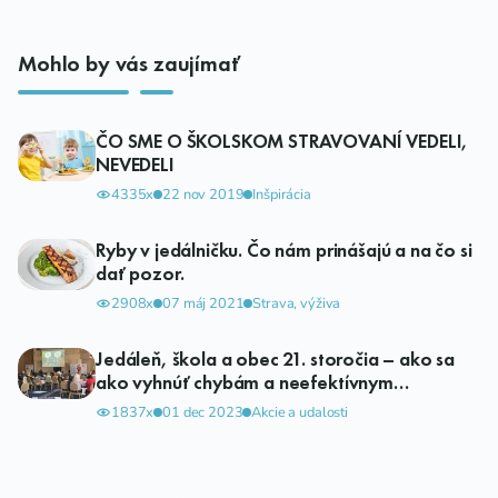
Mohlo by vás zaujímať
ČO SME O ŠKOLSKOM STRAVOVANÍ VEDELI,
NEVEDELI
4335x
22 nov 2019
Inšpirácia
Ryby v jedálničku. Čo nám prinášajú a na čo si
dať pozor.
2908x
07 máj 2021
Strava, výživa
Jedáleň, škola a obec 21. storočia – ako sa
ako vyhnúť chybám a neefektívnym
investičným rozhodnutiam
1837x
01 dec 2023
Akcie a udalosti