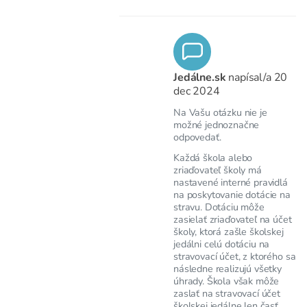
Jedálne.sk
napísal/a
20
dec 2024
Na Vašu otázku nie je
možné jednoznačne
odpovedať.
Každá škola alebo
zriaďovateľ školy má
nastavené interné pravidlá
na poskytovanie dotácie na
stravu. Dotáciu môže
zasielať zriaďovateľ na účet
školy, ktorá zašle školskej
jedálni celú dotáciu na
stravovací účet, z ktorého sa
následne realizujú všetky
úhrady. Škola však môže
zaslať na stravovací účet
školskej jedálne len časť