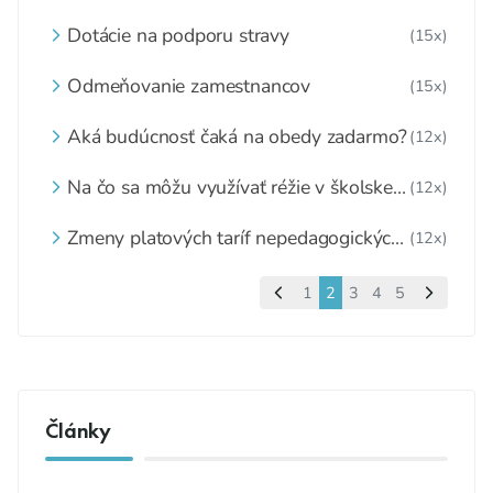
školskej jedálne
Dotácie na podporu stravy
(15x)
Odmeňovanie zamestnancov
(15x)
Aká budúcnosť čaká na obedy zadarmo?
(12x)
Na čo sa môžu využívať réžie v školskej
(12x)
jedálni
Zmeny platových taríf nepedagogických
(12x)
zamestnancov
1
2
3
4
5
Články